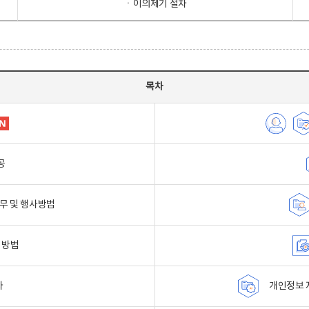
ㆍ이의제기 절차
목차
공
무 및 행사방법
 방법
자
개인정보 자