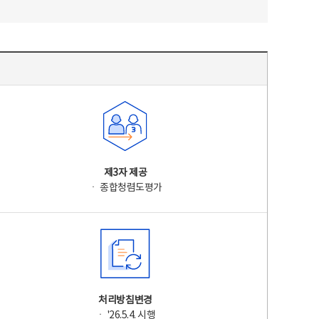
제3자 제공
ㆍ 종합청렴도평가
처리방침변경
ㆍ '26.5.4. 시행