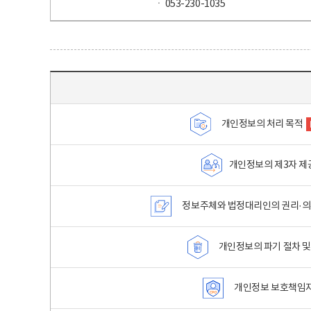
ㆍ 053-230-1035
목차 - 개인정보 처리방침 목차를 나타내는표
개인정보의 처리 목적
개인정보의 제3자 제
정보주체와 법정대리인의 권리·의
개인정보의 파기 절차 및
개인정보 보호책임