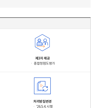
제3자 제공
ㆍ 종합청렴도평가
처리방침변경
ㆍ '26.5.4. 시행