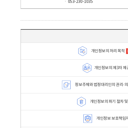
ㆍ 053-230-1035
목차 - 개인정보 처리방침 목차를 나타내는표
개인정보의 처리 목적
개인정보의 제3자 제
정보주체와 법정대리인의 권리·의
개인정보의 파기 절차 및
개인정보 보호책임