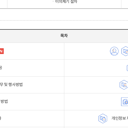
ㆍ이의제기 절차
목차
공
무 및 행사방법
 방법
자
개인정보 자