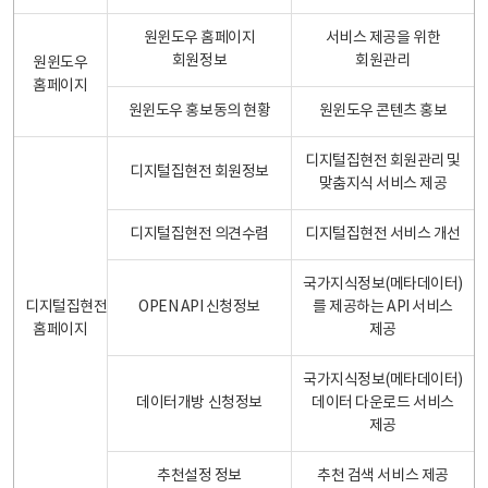
원윈도우 홈페이지
서비스 제공을 위한
회원정보
회원관리
원윈도우
홈페이지
원윈도우 홍보동의 현황
원윈도우 콘텐츠 홍보
디지털집현전 회원관리 및
디지털집현전 회원정보
맞춤지식 서비스 제공
디지털집현전 의견수렴
디지털집현전 서비스 개선
국가지식정보(메타데이터)
디지털집현전
OPEN API 신청정보
를 제공하는 API 서비스
홈페이지
제공
국가지식정보(메타데이터)
데이터개방 신청정보
데이터 다운로드 서비스
제공
추천설정 정보
추천 검색 서비스 제공