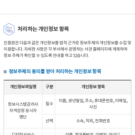
처리하는 개인정보 항목
진흥원은 다음과 같은 개인정보를 법적 근거로 정보주체의 개인정보를 수집 및
이용합니다. 자세한 사항은 각 부서에서 운영하는 서관 홈페이지에 게재하여
정보 주체가 확인할 수 있도록 안내를 하고 있습니다.
정보주체의 동의를 받아 처리하는 개인정보 항목
정보주체의 동의를 받아 처리하는 개인정보 항목 테이블 - 개인정보파일명, 구분, 개인정보 항목으로 구성
개인정보파일명
구분
개인정보 항목
이름, 생년월일, 주소, 휴대폰번호, 이메일,
필수
정보시스템감리사
사진
자격검정 응시자
명단
선택
소속, 직위, 전화번호