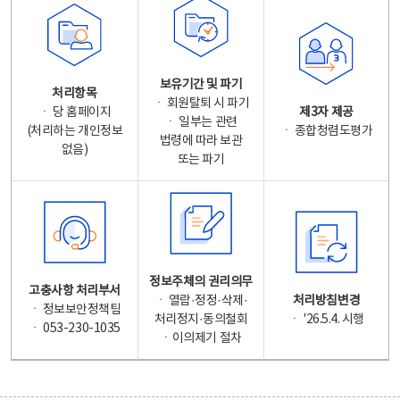
보유기간 및 파기
처리항목
ㆍ 회원탈퇴 시 파기
ㆍ 당 홈페이지
제3자 제공
ㆍ 일부는 관련
(처리하는 개인정보
ㆍ 종합청렴도평가
법령에 따라 보관
없음)
또는 파기
정보주체의 권리의무
고충사항 처리부서
ㆍ 열람·정정·삭제·
처리방침변경
ㆍ 정보보안정책팀
처리정지·동의철회
ㆍ '26.5.4. 시행
ㆍ 053-230-1035
ㆍ이의제기 절차