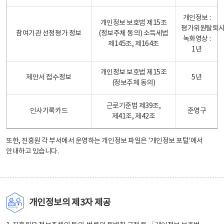
개인정보 :
개인정보 보호법 제15조
평가위원탈퇴
참여기관 선정평가 정보
(정보주체 동의) 소득세법
녹화영상 :
제145조, 제164조
1년
개인정보 보호법 제15조
제안서 접수정보
5년
(정보주체 동의)
근로기준법 제39조,
인사기록카드
준영구
제41조, 제42조
또한, 진흥원 각 부서에서 운영하는 개인정보 파일은
'개인정보 포털'
에서
안내하고 있습니다.
개인정보의 제3자 제공