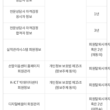
응답자 정보
전문상담사 자격검정
1년
응시자 정보
전문상담사 자격검정
3년
합격자 정보
회원탈퇴시까
실적관리시스템 회원정보
혹은 2년
(재동의)
손말이음센터 홈페이지
개인정보 보호법 제15조
회원탈퇴시까
회원관리
(정보주체 동의)
K-ICT 빅데이터센터
개인정보 보호법 제15조
회원탈퇴시까
회원정보
(정보주체 동의)
회원탈퇴시까
디지털배움터 회원관리
혹은 2년
(미접속)