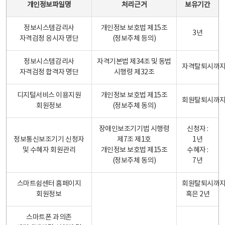
개인정보파일명
처리근거
보유기간
정보시스템감리사
개인정보 보호법 제15조
3년
자격검정 응시자 명단
(정보주체 등의)
정보시스템감리사
자격기본법 제34조 및 동법
자격탈퇴시까
자격검정 합격자 명단
시행령 제32조
디지털서비스 이용지원
개인정보 보호법 제15조
회원탈퇴시까
회원정보
(정보주체 동의)
장애인보조기기법 시행령
신청자 :
정보통신보조기기 신청자
제7조 제1호
1년
및 수혜자 회원관리
개인정보 보호법 제15조
수혜자 :
(정보주체 동의)
7년
스마트쉼센터 홈페이지
회원탈퇴시까
회원정보
혹은 2년
스마트폰 과의존