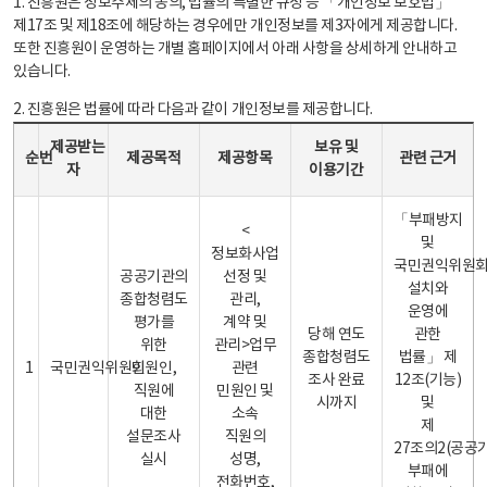
1. 진흥원은 정보주체의 동의, 법률의 특별한 규정 등 「개인정보 보호법」
제17조 및 제18조에 해당하는 경우에만 개인정보를 제3자에게 제공합니다.
또한 진흥원이 운영하는 개별 홈페이지에서 아래 사항을 상세하게 안내하고
있습니다.
2. 진흥원은 법률에 따라 다음과 같이 개인정보를 제공합니다.
개인정보 제공 안내표 - 순번, 제공받는자, 제공목적, 제공항목, 보유 및 이용기간 관련 근거로 구성
제공받는
보유 및
순번
제공목적
제공항목
관련 근거
자
이용기간
「부패방지
<
및
정보화사업
국민권익위원
공공기관의
선정 및
설치와
종합청렴도
관리,
운영에
평가를
계약 및
당해 연도
관한
위한
관리>업무
종합청렴도
법률」 제
1
국민권익위원회
민원인,
관련
조사 완료
12조(기능)
직원에
민원인 및
시까지
및
대한
소속
제
설문조사
직원의
27조의2(공공
실시
성명,
부패에
전화번호,