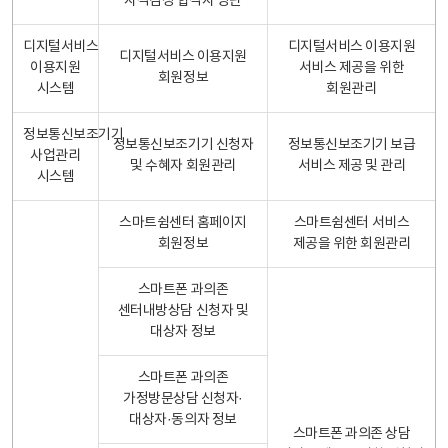
자격검정 합격자 명단
디지털서비스
디지털서비스 이용지원
디지털서비스 이용지원
이용지원
서비스 제공을 위한
회원정보
시스템
회원관리
정보통신보조기기
정보통신보조기기 신청자
정보통신보조기기 보급
사업관리
및 수혜자 회원관리
서비스 제공 및 관리
시스템
스마트쉼센터 홈페이지
스마트쉼센터 서비스
회원정보
제공을 위한 회원관리
스마트폰 과의존
센터내방상담 신청자 및
대상자 정보
스마트폰 과의존
가정방문상담 신청자·
대상자·동의자 정보
스마트폰 과의존 상담