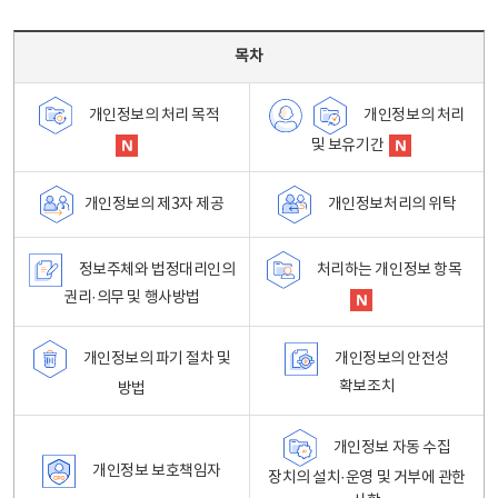
목차 - 개인정보 처리방침 목차를 나타내는표
목차
개인정보의 처리
개인정보의 처리 목적
및 보유기간
개인정보처리의 위탁
개인정보의 제3자 제공
정보주체와 법정대리인의
처리하는 개인정보 항목
권리·의무 및 행사방법
개인정보의 파기 절차 및
개인정보의 안전성
확보조치
방법
개인정보 자동 수집
개인정보 보호책임자
장치의 설치·운영 및 거부에 관한