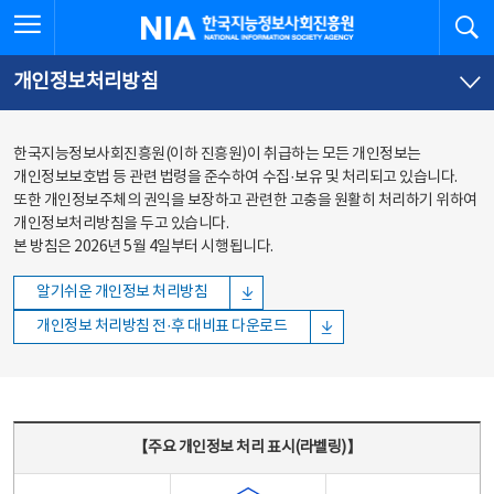
본문
전체메뉴
전체메뉴 열기
검
한국지능정보사회진흥원
바로가기
바로가기
개인정보처리방침
한국지능정보사회진흥원(이하 진흥원)이 취급하는 모든 개인정보는
개인정보보호법 등 관련 법령을 준수하여 수집·보유 및 처리되고 있습니다.
또한 개인정보주체의 권익을 보장하고 관련한 고충을 원활히 처리하기 위하여
개인정보처리방침을 두고 있습니다.
본 방침은 2026년 5월 4일부터 시행됩니다.
알기쉬운 개인정보 처리방침
개인정보 처리방침 전·후 대비표 다운로드
주요 개인정보 처리 표시(라벨링) - 주요 개인정보 처리 표시를 나타내는표
【주요 개인정보 처리 표시(라벨링)】