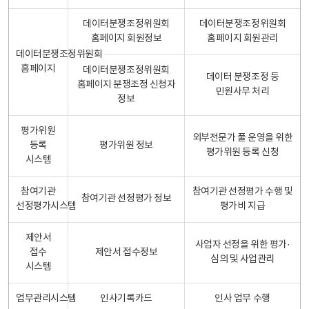
데이터분쟁조정위원회
데이터분쟁조정위원회
홈페이지 회원정보
홈페이지 회원관리
데이터분쟁조정위원회
홈페이지
데이터분쟁조정위원회
데이터 분쟁조정 등
홈페이지 분쟁조정 신청자
민원사무 처리
정보
평가위원
외부전문가 풀 운영을 위한
등록
평가위원 정보
평가위원 등록 신청
시스템
참여기관
참여기관 선정평가 수행 및
참여기관 선정평가 정보
선정평가시스템
평가비 지급
제안서
사업자 선정을 위한 평가·
접수
제안서 접수정보
심의 및 사업관리
시스템
업무관리시스템
인사기록카드
인사 업무 수행