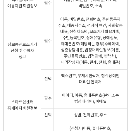
디지털서비스
이름, 휴대폰번호, 이메일, 아이디,
필수
이용지원 회원정보
비밀번호, 소속
이름, 비밀번호, 전화번호, 주민등록지
주소, 배송지주소, 경제적 여건, 사회활동
내용, 신청제품명, 보조기기 활용계획,
주민등록번호, 장애유형, 장애정도,
필수
휴대폰번호(해당하는 경우)수혜이력,
정보통신보조기기
심층상담내용, 법정대리인정보(이름,
신청 및 수혜자
주민등록번호, 법적관계, 연락처),
정보
대리작성자(이름, 관계, 전화, 휴대폰)
팩스번호, 부재시연락처, 청각장애인
선택
대리인 연락처
아이디, 이름, 휴대폰번호(본인 또는
필수
법정대리인), 이메일
스마트쉼센터
홈페이지 회원정보
선택
성별, 전화번호, 주소
(신청자)이름, 휴대폰번호,