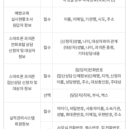
학생일 경우 학제정보(학교/학년)
예방교육
실시현황조사
필수
이름, 이메일, 기관명, 시도, 주소
응답자 정보
스마트폰 과의존
(신청자)성별, 나이, 대상자와의 관계
전화포털 상담
필수
(대상자)성별, 나이, 과의존 종류,
신청자 및 대상자
기타상담내용
정보
(담당자)전화번호
필수
(집단상담 단체정보)단체명, 지역, 신청자
스마트폰 과의존
이름, 상담방법, 주소, 대상총인원, 주대상
집단상담 신청자 및
대상자 정보
선택
(담당자)직위, 부서, 팩스
아이디, 비밀번호, 사용자이름, 소속기관,
필수
성별, 휴대폰번호, 이메일, 우편번호, 주소
실적관리시스템
회원정보
사무실 전화번호, 팩스번호, 집 전화번호,