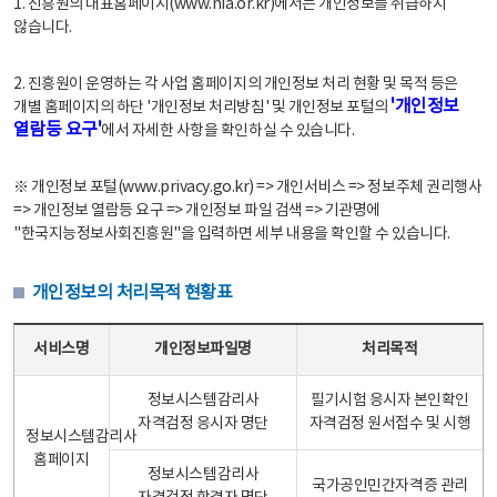
1. 진흥원의 대표홈페이지(www.nia.or.kr)에서는 개인정보를 취급하지
않습니다.
2. 진흥원이 운영하는 각 사업 홈페이지의 개인정보 처리 현황 및 목적 등은
'개인정보
개별 홈페이지의 하단 '개인정보 처리방침' 및 개인정보 포털의
열람등 요구'
에서 자세한 사항을 확인하실 수 있습니다.
※ 개인정보 포털(www.privacy.go.kr) => 개인서비스 => 정보주체 권리행사
=> 개인정보 열람등 요구 => 개인정보 파일 검색 => 기관명에
"한국지능정보사회진흥원"을 입력하면 세부 내용을 확인할 수 있습니다.
개인정보의 처리목적 현황표
개인정보의 처리목적 현황표 - 서비스명, 개인정보파일명, 처리목적으로 구성
서비스명
개인정보파일명
처리목적
정보시스템감리사
필기시험 응시자 본인확인
자격검정 응시자 명단
자격검정 원서접수 및 시행
정보시스템감리사
홈페이지
정보시스템감리사
국가공인민간자격증 관리