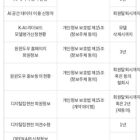
AI 공간 데이터 이용 신청자
회원탈퇴시까
K-AI 리더보드
개인정보 보호법 제15조
모델
모델평가신청현황
(정보주체 동의)
삭제시까지
원윈도우 홈페이지
개인정보 보호법 제15조
3년
회원정보
(정보주체 동의)
회원탈퇴시까
개인정보 보호법 제15조
원윈도우 홍보동의 현황
혹은 동의
(정보주체 동의)
철회시
회원탈퇴시까
개인정보 보호법 제15조
디지털집현전 회원정보
혹은 2년
(계약의이행)
(재동의)
디지털집현전 의견수렴
1년
OPEN API 신청정보