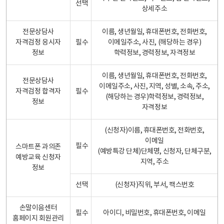
선택
상세주소
전문상담사
이름, 생년월일, 휴대폰번호, 전화번호,
자격검정 응시자
필수
이메일주소, 사진, (해당하는 경우)
정보
학력정보, 경력정보, 자격정보
이름, 생년월일, 휴대폰번호, 전화번호,
전문상담사
이메일주소, 사진, 지역, 성별, 소속, 주소,
자격검정 합격자
필수
(해당하는 경우)학력정보, 경력정보,
정보
자격정보
(신청자)이름, 휴대폰번호, 전화번호,
이메일
필수
스마트폰 과의존
(예방특강 단체)단체명, 신청자, 단체구분,
예방교육 신청자
지역, 주소
정보
선택
(신청자)직위, 부서, 팩스번호
손말이음센터
필수
아이디, 비밀번호, 휴대폰번호, 이메일
홈페이지 회원관리