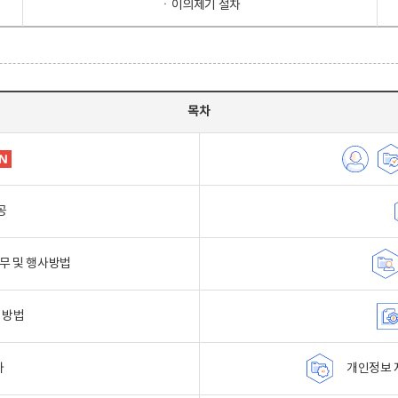
ㆍ이의제기 절차
목차
공
무 및 행사방법
 방법
자
개인정보 자