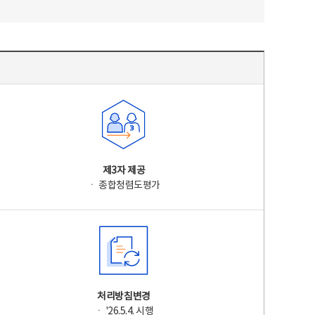
제3자 제공
ㆍ 종합청렴도평가
처리방침변경
ㆍ '26.5.4. 시행