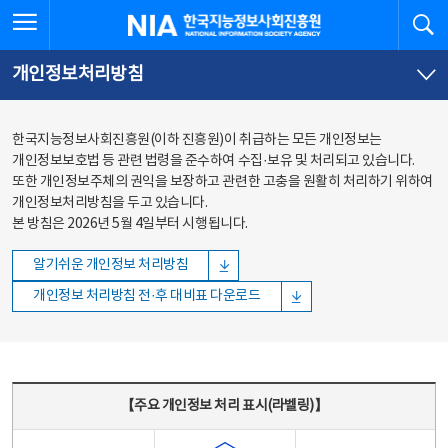
본문
전체메뉴
전체메뉴 열기
검
한국지능정보사회진흥원
바로가기
바로가기
개인정보처리방침
한국지능정보사회진흥원(이하 진흥원)이 취급하는 모든 개인정보는
개인정보보호법 등 관련 법령을 준수하여 수집·보유 및 처리되고 있습니다.
또한 개인정보주체의 권익을 보장하고 관련한 고충을 원활히 처리하기 위하여
개인정보처리방침을 두고 있습니다.
본 방침은 2026년 5월 4일부터 시행됩니다.
알기쉬운 개인정보 처리방침
개인정보 처리방침 전·후 대비표 다운로드
주요 개인정보 처리 표시(라벨링) - 주요 개인정보 처리 표시를 나타내는표
【주요 개인정보 처리 표시(라벨링)】