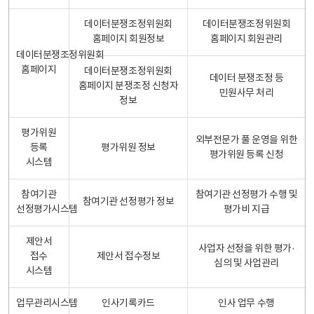
데이터분쟁조정위원회
데이터분쟁조정위원회
홈페이지 회원정보
홈페이지 회원관리
데이터분쟁조정위원회
홈페이지
데이터분쟁조정위원회
데이터 분쟁조정 등
홈페이지 분쟁조정 신청자
민원사무 처리
정보
평가위원
외부전문가 풀 운영을 위한
등록
평가위원 정보
평가위원 등록 신청
시스템
참여기관
참여기관 선정평가 수행 및
참여기관 선정평가 정보
선정평가시스템
평가비 지급
제안서
사업자 선정을 위한 평가·
접수
제안서 접수정보
심의 및 사업관리
시스템
업무관리시스템
인사기록카드
인사 업무 수행