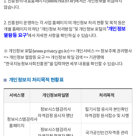
1. 진흥원의 대표홈페이지(www.nia.or.kr)에서는 개인정보를 취급하지
않습니다.
2. 진흥원이 운영하는 각 사업 홈페이지의 개인정보 처리 현황 및 목적 등은
'개인정보
개별 홈페이지의 하단 '개인정보 처리방침' 및 개인정보 포털의
열람등 요구'
에서 자세한 사항을 확인하실 수 있습니다.
※ 개인정보 포털(www.privacy.go.kr) => 개인서비스 => 정보주체 권리행사
=> 개인정보 열람등 요구 => 개인정보 파일 검색 => 기관명에
"한국지능정보사회진흥원"을 입력하면 세부 내용을 확인할 수 있습니다.
개인정보의 처리목적 현황표
개인정보의 처리목적 현황표 - 서비스명, 개인정보파일명, 처리목적으로 구성
서비스명
개인정보파일명
처리목적
정보시스템감리사
필기시험 응시자 본인확인
자격검정 응시자 명단
자격검정 원서접수 및 시행
정보시스템감리사
홈페이지
정보시스템감리사
국가공인민간자격증 관리