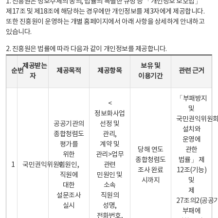
1. 진흥원은 정보주체의 동의, 법률의 특별한 규정 등 「개인정보 보호법」
제17조 및 제18조에 해당하는 경우에만 개인정보를 제3자에게 제공합니다.
또한 진흥원이 운영하는 개별 홈페이지에서 아래 사항을 상세하게 안내하고
있습니다.
2. 진흥원은 법률에 따라 다음과 같이 개인정보를 제공합니다.
개인정보 제공 안내표 - 순번, 제공받는자, 제공목적, 제공항목, 보유 및 이용기간 관련 근거로 구성
제공받는
보유 및
순번
제공목적
제공항목
관련 근거
자
이용기간
「부패방지
<
및
정보화사업
국민권익위원
공공기관의
선정 및
설치와
종합청렴도
관리,
운영에
평가를
계약 및
당해 연도
관한
위한
관리>업무
종합청렴도
법률」 제
1
국민권익위원회
민원인,
관련
조사 완료
12조(기능)
직원에
민원인 및
시까지
및
대한
소속
제
설문조사
직원의
27조의2(공공
실시
성명,
부패에
전화번호,