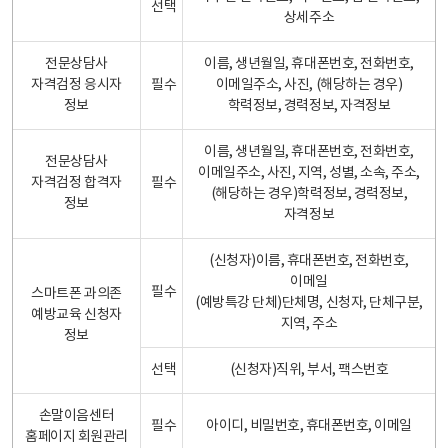
선택
상세주소
전문상담사
이름, 생년월일, 휴대폰번호, 전화번호,
자격검정 응시자
필수
이메일주소, 사진, (해당하는 경우)
정보
학력정보, 경력정보, 자격정보
이름, 생년월일, 휴대폰번호, 전화번호,
전문상담사
이메일주소, 사진, 지역, 성별, 소속, 주소,
자격검정 합격자
필수
(해당하는 경우)학력정보, 경력정보,
정보
자격정보
(신청자)이름, 휴대폰번호, 전화번호,
이메일
필수
스마트폰 과의존
(예방특강 단체)단체명, 신청자, 단체구분,
예방교육 신청자
지역, 주소
정보
선택
(신청자)직위, 부서, 팩스번호
손말이음센터
필수
아이디, 비밀번호, 휴대폰번호, 이메일
홈페이지 회원관리