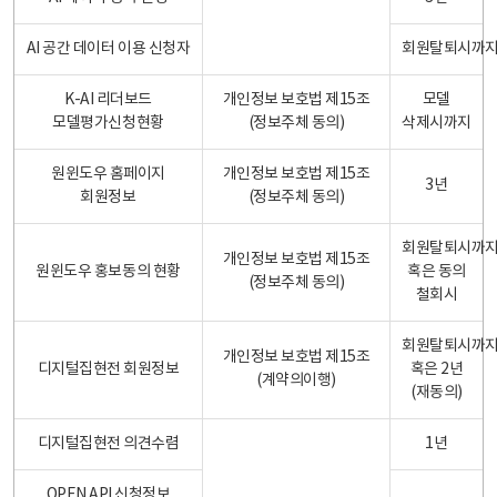
AI 공간 데이터 이용 신청자
회원탈퇴시까
K-AI 리더보드
개인정보 보호법 제15조
모델
모델평가신청현황
(정보주체 동의)
삭제시까지
원윈도우 홈페이지
개인정보 보호법 제15조
3년
회원정보
(정보주체 동의)
회원탈퇴시까
개인정보 보호법 제15조
원윈도우 홍보동의 현황
혹은 동의
(정보주체 동의)
철회시
회원탈퇴시까
개인정보 보호법 제15조
디지털집현전 회원정보
혹은 2년
(계약의이행)
(재동의)
디지털집현전 의견수렴
1년
OPEN API 신청정보