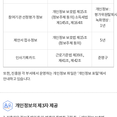
개인정보 :
개인정보 보호법 제15조
평가위원탈퇴
참여기관 선정평가 정보
(정보주체 동의) 소득세법
녹화영상 :
제145조, 제164조
1년
개인정보 보호법 제15조
제안서 접수정보
5년
(정보주체 동의)
근로기준법 제39조,
인사기록카드
준영구
제41조, 제42조
또한, 진흥원 각 부서에서 운영하는 개인정보 파일은
'개인정보 포털'
에서
안내하고 있습니다.
개인정보의 제3자 제공