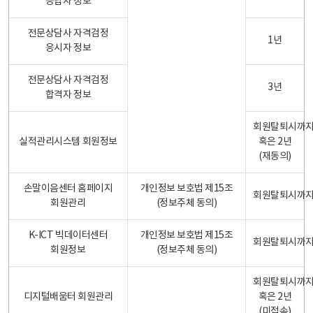
응답자 정보
전문상담사 자격검정
1년
응시자 정보
전문상담사 자격검정
3년
합격자 정보
회원탈퇴시까
실적관리시스템 회원정보
혹은 2년
(재동의)
손말이음센터 홈페이지
개인정보 보호법 제15조
회원탈퇴시까
회원관리
(정보주체 동의)
K-ICT 빅데이터센터
개인정보 보호법 제15조
회원탈퇴시까
회원정보
(정보주체 동의)
회원탈퇴시까
디지털배움터 회원관리
혹은 2년
(미접속)