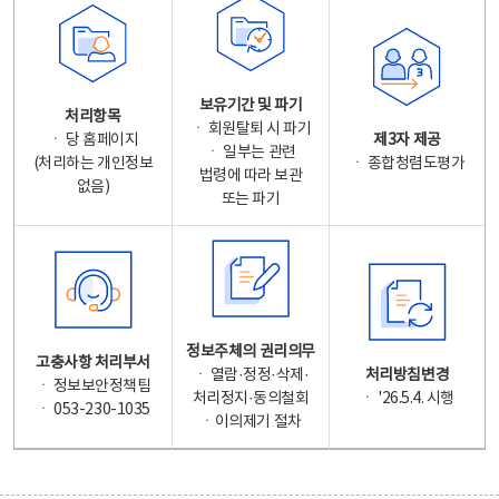
보유기간 및 파기
처리항목
ㆍ 회원탈퇴 시 파기
ㆍ 당 홈페이지
제3자 제공
ㆍ 일부는 관련
(처리하는 개인정보
ㆍ 종합청렴도평가
법령에 따라 보관
없음)
또는 파기
정보주체의 권리의무
고충사항 처리부서
ㆍ 열람·정정·삭제·
처리방침변경
ㆍ 정보보안정책팀
처리정지·동의철회
ㆍ '26.5.4. 시행
ㆍ 053-230-1035
ㆍ이의제기 절차