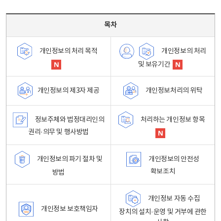
목차 - 개인정보 처리방침 목차를 나타내는표
목차
개인정보의 처리
개인정보의 처리 목적
및 보유기간
개인정보처리의 위탁
개인정보의 제3자 제공
정보주체와 법정대리인의
처리하는 개인정보 항목
권리·의무 및 행사방법
개인정보의 파기 절차 및
개인정보의 안전성
확보조치
방법
개인정보 자동 수집
개인정보 보호책임자
장치의 설치·운영 및 거부에 관한