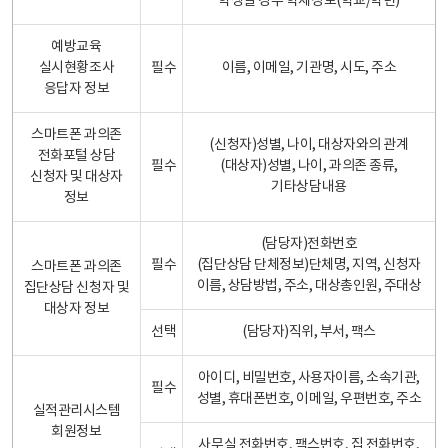
학생일 경우 학제정보(학교/학년)
예방교육
실시현황조사
필수
이름, 이메일, 기관명, 시도, 주소
응답자 정보
스마트폰 과의존
(신청자)성별, 나이, 대상자와의 관계
전화포털 상담
필수
(대상자)성별, 나이, 과의존 종류,
신청자 및 대상자
기타상담내용
정보
(담당자)전화번호
필수
(집단상담 단체정보)단체명, 지역, 신청자
스마트폰 과의존
이름, 상담방법, 주소, 대상총인원, 주대상
집단상담 신청자 및
대상자 정보
선택
(담당자)직위, 부서, 팩스
아이디, 비밀번호, 사용자이름, 소속기관,
필수
성별, 휴대폰번호, 이메일, 우편번호, 주소
실적관리시스템
회원정보
사무실 전화번호, 팩스번호, 집 전화번호,