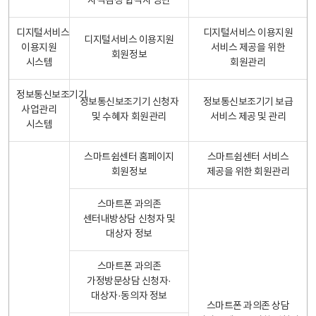
자격검정 합격자 명단
디지털서비스
디지털서비스 이용지원
디지털서비스 이용지원
이용지원
서비스 제공을 위한
회원정보
시스템
회원관리
정보통신보조기기
정보통신보조기기 신청자
정보통신보조기기 보급
사업관리
및 수혜자 회원관리
서비스 제공 및 관리
시스템
스마트쉼센터 홈페이지
스마트쉼센터 서비스
회원정보
제공을 위한 회원관리
스마트폰 과의존
센터내방상담 신청자 및
대상자 정보
스마트폰 과의존
가정방문상담 신청자·
대상자·동의자 정보
스마트폰 과의존 상담