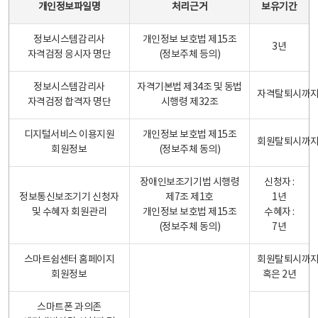
개인정보파일명
처리근거
보유기간
정보시스템감리사
개인정보 보호법 제15조
3년
자격검정 응시자 명단
(정보주체 등의)
정보시스템감리사
자격기본법 제34조 및 동법
자격탈퇴시까
자격검정 합격자 명단
시행령 제32조
디지털서비스 이용지원
개인정보 보호법 제15조
회원탈퇴시까
회원정보
(정보주체 동의)
장애인보조기기법 시행령
신청자 :
정보통신보조기기 신청자
제7조 제1호
1년
및 수혜자 회원관리
개인정보 보호법 제15조
수혜자 :
(정보주체 동의)
7년
스마트쉼센터 홈페이지
회원탈퇴시까
회원정보
혹은 2년
스마트폰 과의존