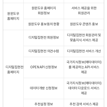
원윈도우 홈페이지
서비스 제공을 위한
회원정보
회원관리
원윈도우
홈페이지
원윈도우 홍보동의 현황
원윈도우 콘텐츠 홍보
디지털집현전 회원관리 및
디지털집현전 회원정보
맞춤지식 서비스 제공
디지털집현전 의견수렴
디지털집현전 서비스 개선
국가지식정보(메타데이터)
디지털집현전
OPEN API 신청정보
를 제공하는 API 서비스
홈페이지
제공
국가지식정보(메타데이터)
데이터개방 신청정보
데이터 다운로드 서비스
제공
추천설정 정보
추천 검색 서비스 제공