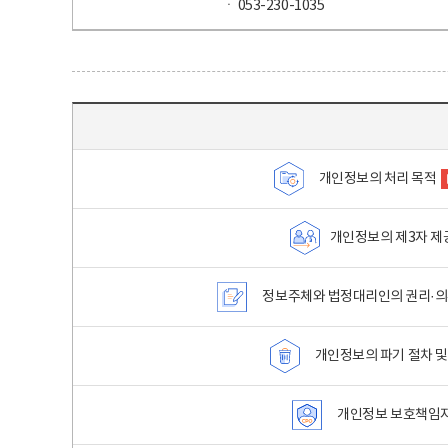
ㆍ 053-230-1035
목차 - 개인정보 처리방침 목차를 나타내는표
개인정보의 처리 목적
개인정보의 제3자 제
정보주체와 법정대리인의 권리·의
개인정보의 파기 절차 및
개인정보 보호책임