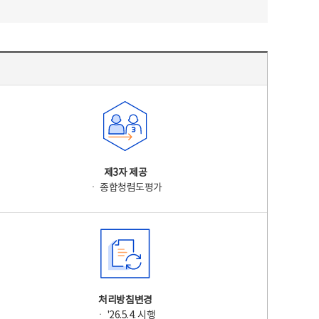
제3자 제공
ㆍ 종합청렴도평가
처리방침변경
ㆍ '26.5.4. 시행