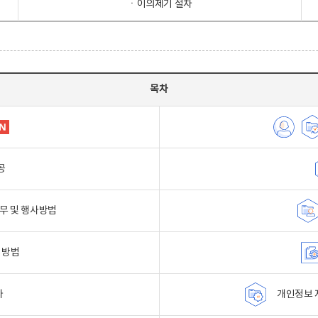
ㆍ이의제기 절차
목차
공
무 및 행사방법
 방법
자
개인정보 자