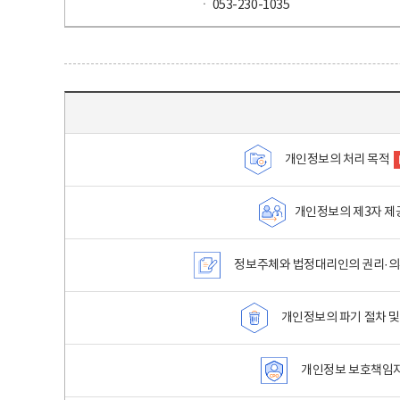
ㆍ 053-230-1035
목차 - 개인정보 처리방침 목차를 나타내는표
개인정보의 처리 목적
개인정보의 제3자 제
정보주체와 법정대리인의 권리·의
개인정보의 파기 절차 및
개인정보 보호책임