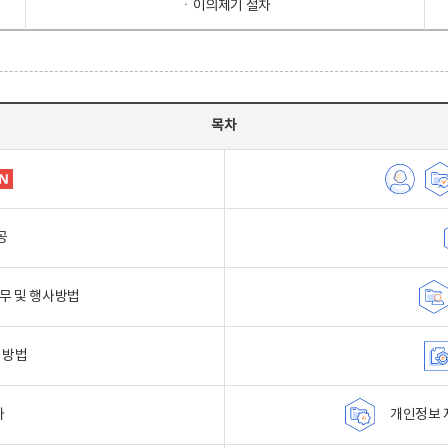
ㆍ이의제기 절차
목차
공
무 및 행사방법
 방법
자
개인정보 자