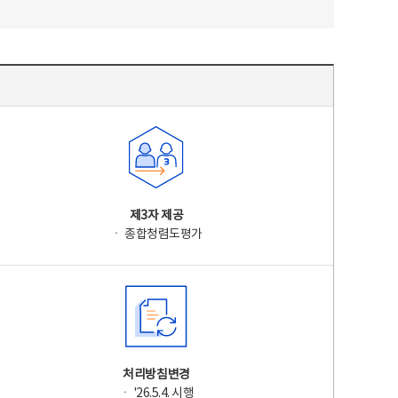
제3자 제공
ㆍ 종합청렴도평가
처리방침변경
ㆍ '26.5.4. 시행