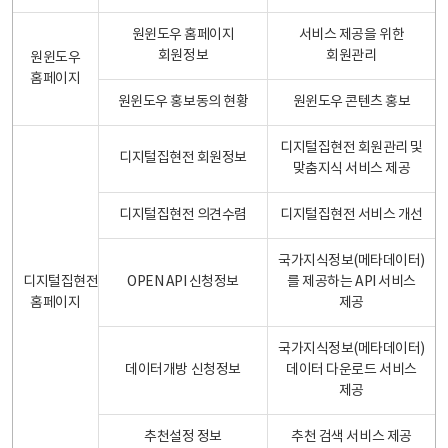
원윈도우 홈페이지
서비스 제공을 위한
회원정보
회원관리
원윈도우
홈페이지
원윈도우 홍보동의 현황
원윈도우 콘텐츠 홍보
디지털집현전 회원관리 및
디지털집현전 회원정보
맞춤지식 서비스 제공
디지털집현전 의견수렴
디지털집현전 서비스 개선
국가지식정보(메타데이터)
디지털집현전
OPEN API 신청정보
를 제공하는 API 서비스
홈페이지
제공
국가지식정보(메타데이터)
데이터개방 신청정보
데이터 다운로드 서비스
제공
추천설정 정보
추천 검색 서비스 제공