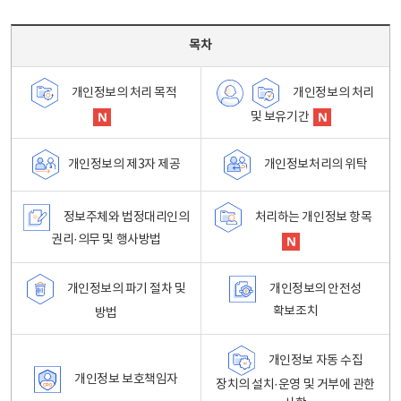
목차 - 개인정보 처리방침 목차를 나타내는표
목차
개인정보의 처리
개인정보의 처리 목적
및 보유기간
개인정보처리의 위탁
개인정보의 제3자 제공
정보주체와 법정대리인의
처리하는 개인정보 항목
권리·의무 및 행사방법
개인정보의 파기 절차 및
개인정보의 안전성
확보조치
방법
개인정보 자동 수집
개인정보 보호책임자
장치의 설치·운영 및 거부에 관한