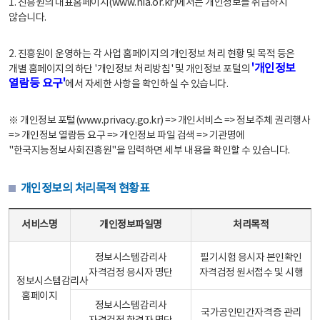
1. 진흥원의 대표홈페이지(www.nia.or.kr)에서는 개인정보를 취급하지
않습니다.
2. 진흥원이 운영하는 각 사업 홈페이지의 개인정보 처리 현황 및 목적 등은
'개인정보
개별 홈페이지의 하단 '개인정보 처리방침' 및 개인정보 포털의
열람등 요구'
에서 자세한 사항을 확인하실 수 있습니다.
※ 개인정보 포털(www.privacy.go.kr) => 개인서비스 => 정보주체 권리행사
=> 개인정보 열람등 요구 => 개인정보 파일 검색 => 기관명에
"한국지능정보사회진흥원"을 입력하면 세부 내용을 확인할 수 있습니다.
개인정보의 처리목적 현황표
개인정보의 처리목적 현황표 - 서비스명, 개인정보파일명, 처리목적으로 구성
서비스명
개인정보파일명
처리목적
정보시스템감리사
필기시험 응시자 본인확인
자격검정 응시자 명단
자격검정 원서접수 및 시행
정보시스템감리사
홈페이지
정보시스템감리사
국가공인민간자격증 관리