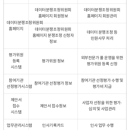
데이터분쟁조정위원회
데이터분쟁조정위원회
홈페이지 회원정보
홈페이지 회원관리
데이터분쟁조정위원회
홈페이지
데이터분쟁조정위원회
데이터 분쟁조정 등
홈페이지 분쟁조정 신청자
민원사무 처리
정보
평가위원
외부전문가 풀 운영을 위한
등록
평가위원 정보
평가위원 등록 신청
시스템
참여기관
참여기관 선정평가 수행 및
참여기관 선정평가 정보
선정평가시스템
평가비 지급
제안서
사업자 선정을 위한 평가·
접수
제안서 접수정보
심의 및 사업관리
시스템
업무관리시스템
인사기록카드
인사 업무 수행