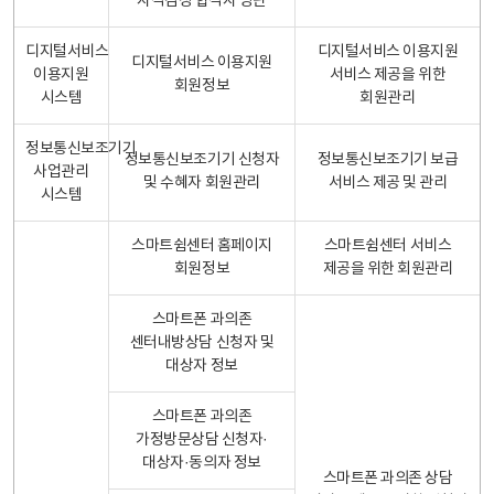
자격검정 합격자 명단
디지털서비스
디지털서비스 이용지원
디지털서비스 이용지원
이용지원
서비스 제공을 위한
회원정보
시스템
회원관리
정보통신보조기기
정보통신보조기기 신청자
정보통신보조기기 보급
사업관리
및 수혜자 회원관리
서비스 제공 및 관리
시스템
스마트쉼센터 홈페이지
스마트쉼센터 서비스
회원정보
제공을 위한 회원관리
스마트폰 과의존
센터내방상담 신청자 및
대상자 정보
스마트폰 과의존
가정방문상담 신청자·
대상자·동의자 정보
스마트폰 과의존 상담