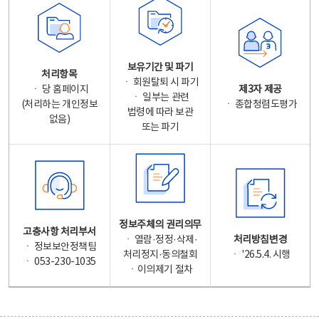
보유기간 및 파기
처리항목
ㆍ 회원탈퇴 시 파기
ㆍ 당 홈페이지
제3자 제공
ㆍ 일부는 관련
(처리하는 개인정보
ㆍ 종합청렴도평가
법령에 따라 보관
없음)
또는 파기
정보주체의 권리의무
고충사항 처리부서
ㆍ 열람·정정·삭제·
처리방침변경
ㆍ 정보보안정책팀
처리정지·동의철회
ㆍ '26.5.4. 시행
ㆍ 053-230-1035
ㆍ이의제기 절차