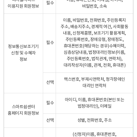
디지털서비스
이름, 휴대폰번호, 이메일, 아이디,
필수
이용지원 회원정보
비밀번호, 소속
이름, 비밀번호, 전화번호, 주민등록지
주소, 배송지주소, 경제적 여건, 사회활동
내용, 신청제품명, 보조기기 활용계획,
주민등록번호, 장애유형, 장애정도,
필수
휴대폰번호(해당하는 경우)수혜이력,
정보통신보조기기
심층상담내용, 법정대리인정보(이름,
신청 및 수혜자
주민등록번호, 법적관계, 연락처),
정보
대리작성자(이름, 관계, 전화, 휴대폰)
팩스번호, 부재시연락처, 청각장애인
선택
대리인 연락처
아이디, 이름, 휴대폰번호(본인 또는
필수
법정대리인), 이메일
스마트쉼센터
홈페이지 회원정보
선택
성별, 전화번호, 주소
(신청자)이름, 휴대폰번호,