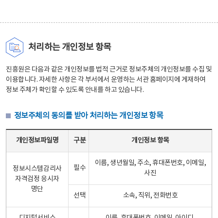
처리하는 개인정보 항목
진흥원은 다음과 같은 개인정보를 법적 근거로 정보주체의 개인정보를 수집 및
이용합니다. 자세한 사항은 각 부서에서 운영하는 서관 홈페이지에 게재하여
정보 주체가 확인할 수 있도록 안내를 하고 있습니다.
정보주체의 동의를 받아 처리하는 개인정보 항목
정보주체의 동의를 받아 처리하는 개인정보 항목 테이블 - 개인정보파일명, 구분, 개인정보 항목으로 구성
개인정보파일명
구분
개인정보 항목
이름, 생년월일, 주소, 휴대폰번호, 이메일,
필수
정보시스템감리사
사진
자격검정 응시자
명단
선택
소속, 직위, 전화번호