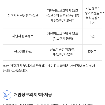
개인정보 :
개인정보 보호법 제15조
평가위원탈퇴
참여기관 선정평가 정보
(정보주체 동의) 소득세법
녹화영상 :
제145조, 제164조
1년
개인정보 보호법 제15조
제안서 접수정보
5년
(정보주체 동의)
근로기준법 제39조,
인사기록카드
준영구
제41조, 제42조
또한, 진흥원 각 부서에서 운영하는 개인정보 파일은
'개인정보 포털'
에서
안내하고 있습니다.
개인정보의 제3자 제공