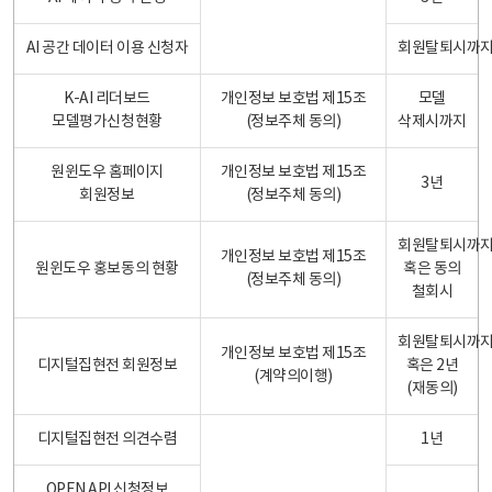
AI 공간 데이터 이용 신청자
회원탈퇴시까
K-AI 리더보드
개인정보 보호법 제15조
모델
모델평가신청현황
(정보주체 동의)
삭제시까지
원윈도우 홈페이지
개인정보 보호법 제15조
3년
회원정보
(정보주체 동의)
회원탈퇴시까
개인정보 보호법 제15조
원윈도우 홍보동의 현황
혹은 동의
(정보주체 동의)
철회시
회원탈퇴시까
개인정보 보호법 제15조
디지털집현전 회원정보
혹은 2년
(계약의이행)
(재동의)
디지털집현전 의견수렴
1년
OPEN API 신청정보