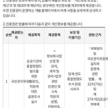
1. 진흥원은 정보주체의 동의, 법률의 특별한 규정 등 「개인정보 보호법」
제17조 및 제18조에 해당하는 경우에만 개인정보를 제3자에게 제공합니다.
또한 진흥원이 운영하는 개별 홈페이지에서 아래 사항을 상세하게 안내하고
있습니다.
2. 진흥원은 법률에 따라 다음과 같이 개인정보를 제공합니다.
개인정보 제공 안내표 - 순번, 제공받는자, 제공목적, 제공항목, 보유 및 이용기간 관련 근거로 구성
제공받는
보유 및
순번
제공목적
제공항목
관련 근거
자
이용기간
「부패방지
<
및
정보화사업
국민권익위원
공공기관의
선정 및
설치와
종합청렴도
관리,
운영에
평가를
계약 및
당해 연도
관한
위한
관리>업무
종합청렴도
법률」 제
1
국민권익위원회
민원인,
관련
조사 완료
12조(기능)
직원에
민원인 및
시까지
및
대한
소속
제
설문조사
직원의
27조의2(공공
실시
성명,
부패에
전화번호,