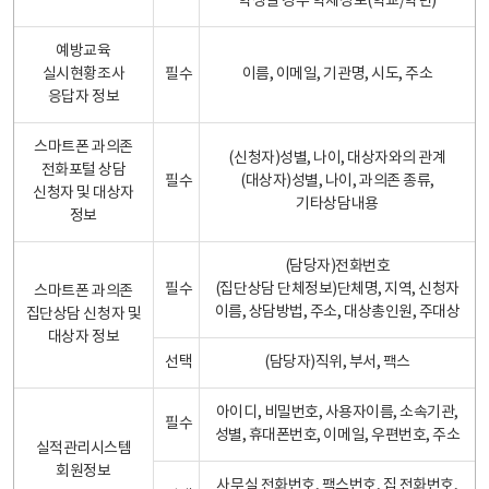
학생일 경우 학제정보(학교/학년)
예방교육
실시현황조사
필수
이름, 이메일, 기관명, 시도, 주소
응답자 정보
스마트폰 과의존
(신청자)성별, 나이, 대상자와의 관계
전화포털 상담
필수
(대상자)성별, 나이, 과의존 종류,
신청자 및 대상자
기타상담내용
정보
(담당자)전화번호
필수
(집단상담 단체정보)단체명, 지역, 신청자
스마트폰 과의존
이름, 상담방법, 주소, 대상총인원, 주대상
집단상담 신청자 및
대상자 정보
선택
(담당자)직위, 부서, 팩스
아이디, 비밀번호, 사용자이름, 소속기관,
필수
성별, 휴대폰번호, 이메일, 우편번호, 주소
실적관리시스템
회원정보
사무실 전화번호, 팩스번호, 집 전화번호,