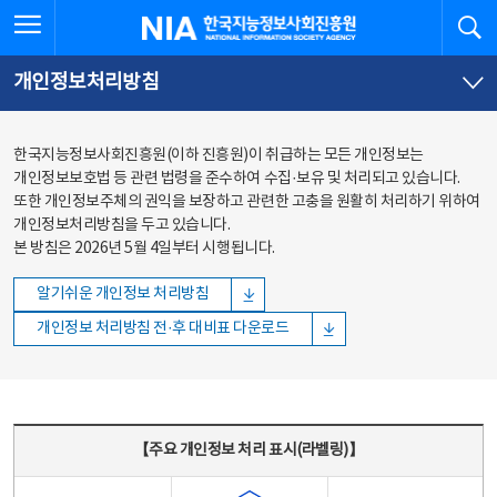
본문
전체메뉴
전체메뉴 열기
검
한국지능정보사회진흥원
바로가기
바로가기
개인정보처리방침
한국지능정보사회진흥원(이하 진흥원)이 취급하는 모든 개인정보는
개인정보보호법 등 관련 법령을 준수하여 수집·보유 및 처리되고 있습니다.
또한 개인정보주체의 권익을 보장하고 관련한 고충을 원활히 처리하기 위하여
개인정보처리방침을 두고 있습니다.
본 방침은 2026년 5월 4일부터 시행됩니다.
알기쉬운 개인정보 처리방침
개인정보 처리방침 전·후 대비표 다운로드
주요 개인정보 처리 표시(라벨링) - 주요 개인정보 처리 표시를 나타내는표
【주요 개인정보 처리 표시(라벨링)】