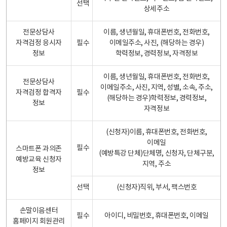
선택
상세주소
전문상담사
이름, 생년월일, 휴대폰번호, 전화번호,
자격검정 응시자
필수
이메일주소, 사진, (해당하는 경우)
정보
학력정보, 경력정보, 자격정보
이름, 생년월일, 휴대폰번호, 전화번호,
전문상담사
이메일주소, 사진, 지역, 성별, 소속, 주소,
자격검정 합격자
필수
(해당하는 경우)학력정보, 경력정보,
정보
자격정보
(신청자)이름, 휴대폰번호, 전화번호,
이메일
필수
스마트폰 과의존
(예방특강 단체)단체명, 신청자, 단체구분,
예방교육 신청자
지역, 주소
정보
선택
(신청자)직위, 부서, 팩스번호
손말이음센터
필수
아이디, 비밀번호, 휴대폰번호, 이메일
홈페이지 회원관리