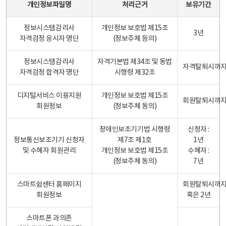
개인정보파일명
처리근거
보유기간
정보시스템감리사
개인정보 보호법 제15조
3년
자격검정 응시자 명단
(정보주체 등의)
정보시스템감리사
자격기본법 제34조 및 동법
자격탈퇴시까
자격검정 합격자 명단
시행령 제32조
디지털서비스 이용지원
개인정보 보호법 제15조
회원탈퇴시까
회원정보
(정보주체 동의)
장애인보조기기법 시행령
신청자 :
정보통신보조기기 신청자
제7조 제1호
1년
및 수혜자 회원관리
개인정보 보호법 제15조
수혜자 :
(정보주체 동의)
7년
스마트쉼센터 홈페이지
회원탈퇴시까
회원정보
혹은 2년
스마트폰 과의존