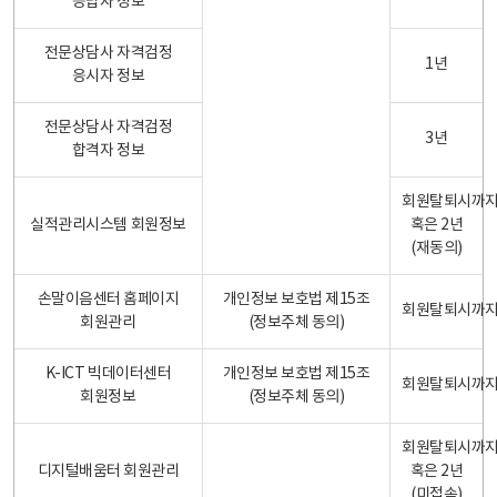
응답자 정보
전문상담사 자격검정
1년
응시자 정보
전문상담사 자격검정
3년
합격자 정보
회원탈퇴시까
실적관리시스템 회원정보
혹은 2년
(재동의)
손말이음센터 홈페이지
개인정보 보호법 제15조
회원탈퇴시까
회원관리
(정보주체 동의)
K-ICT 빅데이터센터
개인정보 보호법 제15조
회원탈퇴시까
회원정보
(정보주체 동의)
회원탈퇴시까
디지털배움터 회원관리
혹은 2년
(미접속)