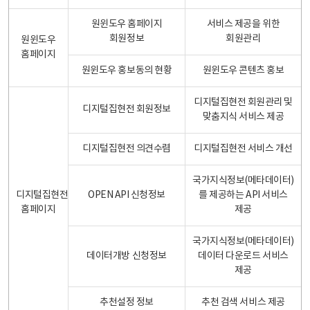
원윈도우 홈페이지
서비스 제공을 위한
회원정보
회원관리
원윈도우
홈페이지
원윈도우 홍보동의 현황
원윈도우 콘텐츠 홍보
디지털집현전 회원관리 및
디지털집현전 회원정보
맞춤지식 서비스 제공
디지털집현전 의견수렴
디지털집현전 서비스 개선
국가지식정보(메타데이터)
디지털집현전
OPEN API 신청정보
를 제공하는 API 서비스
홈페이지
제공
국가지식정보(메타데이터)
데이터개방 신청정보
데이터 다운로드 서비스
제공
추천설정 정보
추천 검색 서비스 제공