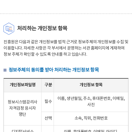
처리하는 개인정보 항목
진흥원은 다음과 같은 개인정보를 법적 근거로 정보주체의 개인정보를 수집 및
이용합니다. 자세한 사항은 각 부서에서 운영하는 서관 홈페이지에 게재하여
정보 주체가 확인할 수 있도록 안내를 하고 있습니다.
정보주체의 동의를 받아 처리하는 개인정보 항목
정보주체의 동의를 받아 처리하는 개인정보 항목 테이블 - 개인정보파일명, 구분, 개인정보 항목으로 구성
개인정보파일명
구분
개인정보 항목
이름, 생년월일, 주소, 휴대폰번호, 이메일,
필수
정보시스템감리사
사진
자격검정 응시자
명단
선택
소속, 직위, 전화번호