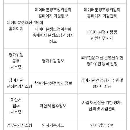
데이터분쟁조정위원회
데이터분쟁조정위원회
홈페이지 회원정보
홈페이지 회원관리
데이터분쟁조정위원회
홈페이지
데이터분쟁조정위원회
데이터 분쟁조정 등
홈페이지 분쟁조정 신청자
민원사무 처리
정보
평가위원
외부전문가 풀 운영을 위한
등록
평가위원 정보
평가위원 등록 신청
시스템
참여기관
참여기관 선정평가 수행 및
참여기관 선정평가 정보
선정평가시스템
평가비 지급
제안서
사업자 선정을 위한 평가·
접수
제안서 접수정보
심의 및 사업관리
시스템
업무관리시스템
인사기록카드
인사 업무 수행