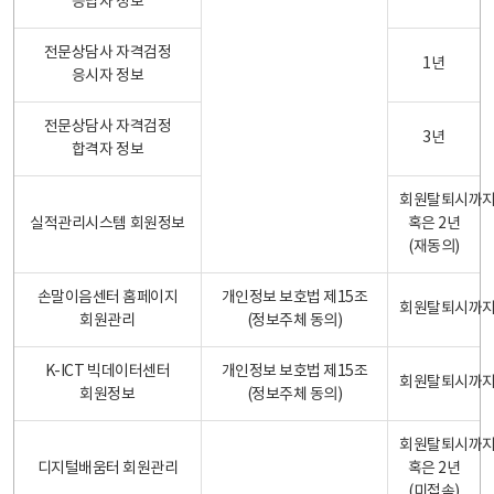
응답자 정보
전문상담사 자격검정
1년
응시자 정보
전문상담사 자격검정
3년
합격자 정보
회원탈퇴시까
실적관리시스템 회원정보
혹은 2년
(재동의)
손말이음센터 홈페이지
개인정보 보호법 제15조
회원탈퇴시까
회원관리
(정보주체 동의)
K-ICT 빅데이터센터
개인정보 보호법 제15조
회원탈퇴시까
회원정보
(정보주체 동의)
회원탈퇴시까
디지털배움터 회원관리
혹은 2년
(미접속)