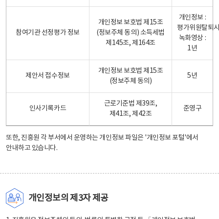
개인정보 :
개인정보 보호법 제15조
평가위원탈퇴
참여기관 선정평가 정보
(정보주체 동의) 소득세법
녹화영상 :
제145조, 제164조
1년
개인정보 보호법 제15조
제안서 접수정보
5년
(정보주체 동의)
근로기준법 제39조,
인사기록카드
준영구
제41조, 제42조
또한, 진흥원 각 부서에서 운영하는 개인정보 파일은
'개인정보 포털'
에서
안내하고 있습니다.
개인정보의 제3자 제공