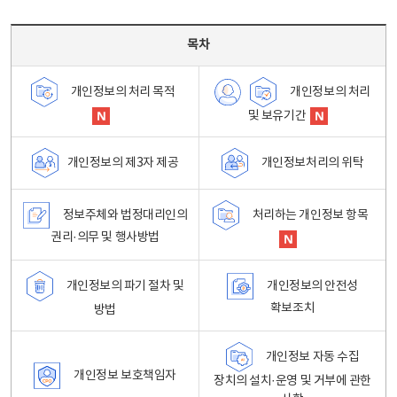
목차 - 개인정보 처리방침 목차를 나타내는표
목차
개인정보의 처리
개인정보의 처리 목적
및 보유기간
개인정보처리의 위탁
개인정보의 제3자 제공
정보주체와 법정대리인의
처리하는 개인정보 항목
권리·의무 및 행사방법
개인정보의 파기 절차 및
개인정보의 안전성
확보조치
방법
개인정보 자동 수집
개인정보 보호책임자
장치의 설치·운영 및 거부에 관한