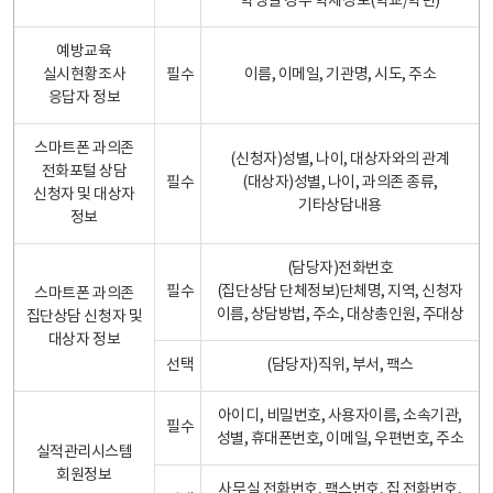
학생일 경우 학제정보(학교/학년)
예방교육
실시현황조사
필수
이름, 이메일, 기관명, 시도, 주소
응답자 정보
스마트폰 과의존
(신청자)성별, 나이, 대상자와의 관계
전화포털 상담
필수
(대상자)성별, 나이, 과의존 종류,
신청자 및 대상자
기타상담내용
정보
(담당자)전화번호
필수
(집단상담 단체정보)단체명, 지역, 신청자
스마트폰 과의존
이름, 상담방법, 주소, 대상총인원, 주대상
집단상담 신청자 및
대상자 정보
선택
(담당자)직위, 부서, 팩스
아이디, 비밀번호, 사용자이름, 소속기관,
필수
성별, 휴대폰번호, 이메일, 우편번호, 주소
실적관리시스템
회원정보
사무실 전화번호, 팩스번호, 집 전화번호,