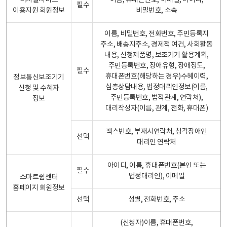
디지털서비스
이름, 휴대폰번호, 이메일, 아이디,
필수
이용지원 회원정보
비밀번호, 소속
이름, 비밀번호, 전화번호, 주민등록지
주소, 배송지주소, 경제적 여건, 사회활동
내용, 신청제품명, 보조기기 활용계획,
주민등록번호, 장애유형, 장애정도,
필수
휴대폰번호(해당하는 경우)수혜이력,
정보통신보조기기
심층상담내용, 법정대리인정보(이름,
신청 및 수혜자
주민등록번호, 법적관계, 연락처),
정보
대리작성자(이름, 관계, 전화, 휴대폰)
팩스번호, 부재시연락처, 청각장애인
선택
대리인 연락처
아이디, 이름, 휴대폰번호(본인 또는
필수
법정대리인), 이메일
스마트쉼센터
홈페이지 회원정보
선택
성별, 전화번호, 주소
(신청자)이름, 휴대폰번호,