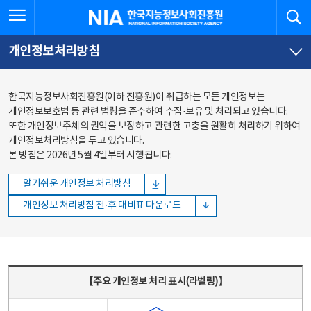
본문
전체메뉴
전체메뉴 열기
검
한국지능정보사회진흥원
바로가기
바로가기
개인정보처리방침
한국지능정보사회진흥원(이하 진흥원)이 취급하는 모든 개인정보는
개인정보보호법 등 관련 법령을 준수하여 수집·보유 및 처리되고 있습니다.
또한 개인정보주체의 권익을 보장하고 관련한 고충을 원활히 처리하기 위하여
개인정보처리방침을 두고 있습니다.
본 방침은 2026년 5월 4일부터 시행됩니다.
알기쉬운 개인정보 처리방침
개인정보 처리방침 전·후 대비표 다운로드
주요 개인정보 처리 표시(라벨링) - 주요 개인정보 처리 표시를 나타내는표
【주요 개인정보 처리 표시(라벨링)】