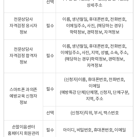
선택
상세주소
전문상담사
이름, 생년월일, 휴대폰번호, 전화번호,
자격검정 응시자
필수
이메일주소, 사진, (해당하는 경우)
정보
학력정보, 경력정보, 자격정보
이름, 생년월일, 휴대폰번호, 전화번호,
전문상담사
이메일주소, 사진, 지역, 성별, 소속, 주소,
자격검정 합격자
필수
(해당하는 경우)학력정보, 경력정보,
정보
자격정보
(신청자)이름, 휴대폰번호, 전화번호,
이메일
필수
스마트폰 과의존
(예방특강 단체)단체명, 신청자, 단체구분,
예방교육 신청자
지역, 주소
정보
선택
(신청자)직위, 부서, 팩스번호
손말이음센터
필수
아이디, 비밀번호, 휴대폰번호, 이메일
홈페이지 회원관리