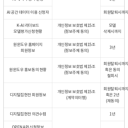
AI 공간 데이터 이용 신청자
회원탈퇴시까
K-AI 리더보드
개인정보 보호법 제15조
모델
모델평가신청현황
(정보주체 동의)
삭제시까지
원윈도우 홈페이지
개인정보 보호법 제15조
3년
회원정보
(정보주체 동의)
회원탈퇴시까
개인정보 보호법 제15조
원윈도우 홍보동의 현황
혹은 동의
(정보주체 동의)
철회시
회원탈퇴시까
개인정보 보호법 제15조
디지털집현전 회원정보
혹은 2년
(계약의이행)
(재동의)
디지털집현전 의견수렴
1년
OPEN API 신청정보