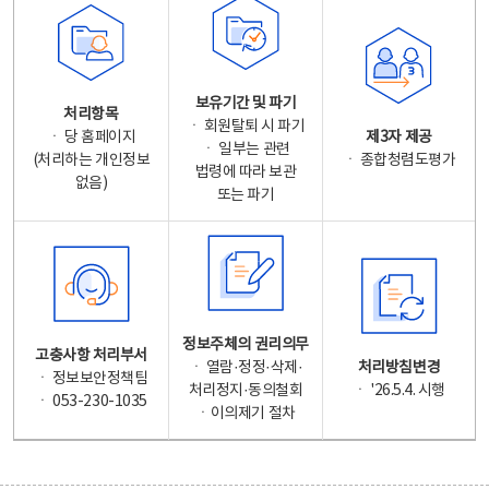
보유기간 및 파기
처리항목
ㆍ 회원탈퇴 시 파기
ㆍ 당 홈페이지
제3자 제공
ㆍ 일부는 관련
(처리하는 개인정보
ㆍ 종합청렴도평가
법령에 따라 보관
없음)
또는 파기
정보주체의 권리의무
고충사항 처리부서
ㆍ 열람·정정·삭제·
처리방침변경
ㆍ 정보보안정책팀
처리정지·동의철회
ㆍ '26.5.4. 시행
ㆍ 053-230-1035
ㆍ이의제기 절차