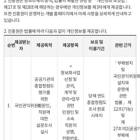
1. 진흥원은 정보주체의 동의, 법률의 특별한 규정 등 「개인정보 보호법」
제17조 및 제18조에 해당하는 경우에만 개인정보를 제3자에게 제공합니다.
또한 진흥원이 운영하는 개별 홈페이지에서 아래 사항을 상세하게 안내하고
있습니다.
2. 진흥원은 법률에 따라 다음과 같이 개인정보를 제공합니다.
개인정보 제공 안내표 - 순번, 제공받는자, 제공목적, 제공항목, 보유 및 이용기간 관련 근거로 구성
제공받는
보유 및
순번
제공목적
제공항목
관련 근거
자
이용기간
「부패방지
<
및
정보화사업
국민권익위원
공공기관의
선정 및
설치와
종합청렴도
관리,
운영에
평가를
계약 및
당해 연도
관한
위한
관리>업무
종합청렴도
법률」 제
1
국민권익위원회
민원인,
관련
조사 완료
12조(기능)
직원에
민원인 및
시까지
및
대한
소속
제
설문조사
직원의
27조의2(공공
실시
성명,
부패에
전화번호,