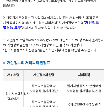
1. 진흥원의 대표홈페이지(www.nia.or.kr)에서는 개인정보를 취급하지
않습니다.
2. 진흥원이 운영하는 각 사업 홈페이지의 개인정보 처리 현황 및 목적 등은
'개인정보
개별 홈페이지의 하단 '개인정보 처리방침' 및 개인정보 포털의
열람등 요구'
에서 자세한 사항을 확인하실 수 있습니다.
※ 개인정보 포털(www.privacy.go.kr) => 개인서비스 => 정보주체 권리행사
=> 개인정보 열람등 요구 => 개인정보 파일 검색 => 기관명에
"한국지능정보사회진흥원"을 입력하면 세부 내용을 확인할 수 있습니다.
개인정보의 처리목적 현황표
개인정보의 처리목적 현황표 - 서비스명, 개인정보파일명, 처리목적으로 구성
서비스명
개인정보파일명
처리목적
정보시스템감리사
필기시험 응시자 본인확인
자격검정 응시자 명단
자격검정 원서접수 및 시행
정보시스템감리사
홈페이지
정보시스템감리사
국가공인민간자격증 관리