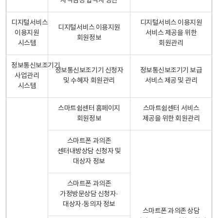
자격검정 합격자 명단
디지털서비스
디지털서비스 이용지원
디지털서비스 이용지원
이용지원
서비스 제공을 위한
회원정보
시스템
회원관리
정보통신보조기기
정보통신보조기기 신청자
정보통신보조기기 보급
사업관리
및 수혜자 회원관리
서비스 제공 및 관리
시스템
스마트쉼센터 홈페이지
스마트쉼센터 서비스
회원정보
제공을 위한 회원관리
스마트폰 과의존
센터내방상담 신청자 및
대상자 정보
스마트폰 과의존
가정방문상담 신청자·
대상자·동의자 정보
스마트폰 과의존 상담