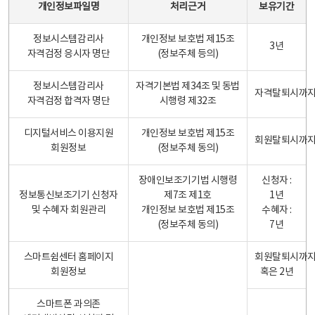
개인정보파일명
처리근거
보유기간
정보시스템감리사
개인정보 보호법 제15조
3년
자격검정 응시자 명단
(정보주체 등의)
정보시스템감리사
자격기본법 제34조 및 동법
자격탈퇴시까
자격검정 합격자 명단
시행령 제32조
디지털서비스 이용지원
개인정보 보호법 제15조
회원탈퇴시까
회원정보
(정보주체 동의)
장애인보조기기법 시행령
신청자 :
정보통신보조기기 신청자
제7조 제1호
1년
및 수혜자 회원관리
개인정보 보호법 제15조
수혜자 :
(정보주체 동의)
7년
스마트쉼센터 홈페이지
회원탈퇴시까
회원정보
혹은 2년
스마트폰 과의존