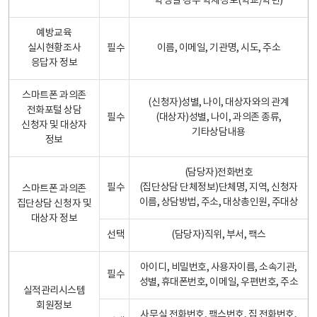
학생일 경우 학제정보(학교/학년)
예방교육
실시현황조사
필수
이름, 이메일, 기관명, 시도, 주소
응답자 정보
스마트폰 과의존
(신청자)성별, 나이, 대상자와의 관계
전화포털 상담
필수
(대상자)성별, 나이, 과의존 종류,
신청자 및 대상자
기타상담내용
정보
(담당자)전화번호
필수
(집단상담 단체정보)단체명, 지역, 신청자
스마트폰 과의존
이름, 상담방법, 주소, 대상총인원, 주대상
집단상담 신청자 및
대상자 정보
선택
(담당자)직위, 부서, 팩스
아이디, 비밀번호, 사용자이름, 소속기관,
필수
성별, 휴대폰번호, 이메일, 우편번호, 주소
실적관리시스템
회원정보
사무실 전화번호, 팩스번호, 집 전화번호,