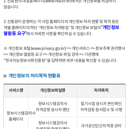
1. 진흥원의 대표홈페이지(www.nia.or.kr)에서는 개인정보를 취급하지
않습니다.
2. 진흥원이 운영하는 각 사업 홈페이지의 개인정보 처리 현황 및 목적 등은
'개인정보
개별 홈페이지의 하단 '개인정보 처리방침' 및 개인정보 포털의
열람등 요구'
에서 자세한 사항을 확인하실 수 있습니다.
※ 개인정보 포털(www.privacy.go.kr) => 개인서비스 => 정보주체 권리행사
=> 개인정보 열람등 요구 => 개인정보 파일 검색 => 기관명에
"한국지능정보사회진흥원"을 입력하면 세부 내용을 확인할 수 있습니다.
개인정보의 처리목적 현황표
개인정보의 처리목적 현황표 - 서비스명, 개인정보파일명, 처리목적으로 구성
서비스명
개인정보파일명
처리목적
정보시스템감리사
필기시험 응시자 본인확인
자격검정 응시자 명단
자격검정 원서접수 및 시행
정보시스템감리사
홈페이지
정보시스템감리사
국가공인민간자격증 관리