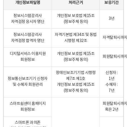
개인정보파일명
처리근거
보유기간
정보시스템감리사
개인정보 보호법 제15조
3년
자격검정 응시자 명단
(정보주체 등의)
정보시스템감리사
자격기본법 제34조 및 동법
자격탈퇴시까
자격검정 합격자 명단
시행령 제32조
디지털서비스 이용지원
개인정보 보호법 제15조
회원탈퇴시까
회원정보
(정보주체 동의)
장애인보조기기법 시행령
신청자 :
정보통신보조기기 신청자
제7조 제1호
1년
및 수혜자 회원관리
개인정보 보호법 제15조
수혜자 :
(정보주체 동의)
7년
스마트쉼센터 홈페이지
회원탈퇴시까
회원정보
혹은 2년
스마트폰 과의존