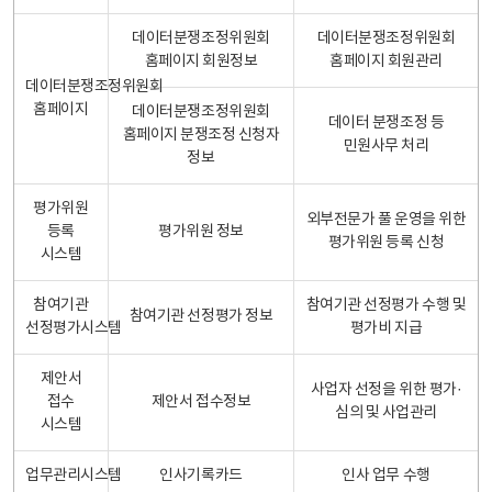
데이터분쟁조정위원회
데이터분쟁조정위원회
홈페이지 회원정보
홈페이지 회원관리
데이터분쟁조정위원회
홈페이지
데이터분쟁조정위원회
데이터 분쟁조정 등
홈페이지 분쟁조정 신청자
민원사무 처리
정보
평가위원
외부전문가 풀 운영을 위한
등록
평가위원 정보
평가위원 등록 신청
시스템
참여기관
참여기관 선정평가 수행 및
참여기관 선정평가 정보
선정평가시스템
평가비 지급
제안서
사업자 선정을 위한 평가·
접수
제안서 접수정보
심의 및 사업관리
시스템
업무관리시스템
인사기록카드
인사 업무 수행