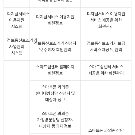
자격검정 합격자 명단
디지털서비스
디지털서비스 이용지원
디지털서비스 이용지원
이용지원
서비스 제공을 위한
회원정보
시스템
회원관리
정보통신보조기기
정보통신보조기기 신청자
정보통신보조기기 보급
사업관리
및 수혜자 회원관리
서비스 제공 및 관리
시스템
스마트쉼센터 홈페이지
스마트쉼센터 서비스
회원정보
제공을 위한 회원관리
스마트폰 과의존
센터내방상담 신청자 및
대상자 정보
스마트폰 과의존
가정방문상담 신청자·
대상자·동의자 정보
스마트폰 과의존 상담