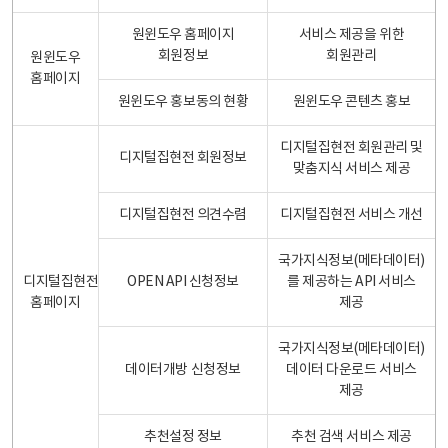
원윈도우 홈페이지
서비스 제공을 위한
회원정보
회원관리
원윈도우
홈페이지
원윈도우 홍보동의 현황
원윈도우 콘텐츠 홍보
디지털집현전 회원관리 및
디지털집현전 회원정보
맞춤지식 서비스 제공
디지털집현전 의견수렴
디지털집현전 서비스 개선
국가지식정보(메타데이터)
디지털집현전
OPEN API 신청정보
를 제공하는 API 서비스
홈페이지
제공
국가지식정보(메타데이터)
데이터개방 신청정보
데이터 다운로드 서비스
제공
추천설정 정보
추천 검색 서비스 제공