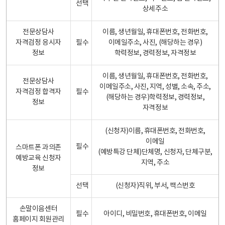
선택
상세주소
전문상담사
이름, 생년월일, 휴대폰번호, 전화번호,
자격검정 응시자
필수
이메일주소, 사진, (해당하는 경우)
정보
학력정보, 경력정보, 자격정보
이름, 생년월일, 휴대폰번호, 전화번호,
전문상담사
이메일주소, 사진, 지역, 성별, 소속, 주소,
자격검정 합격자
필수
(해당하는 경우)학력정보, 경력정보,
정보
자격정보
(신청자)이름, 휴대폰번호, 전화번호,
이메일
필수
스마트폰 과의존
(예방특강 단체)단체명, 신청자, 단체구분,
예방교육 신청자
지역, 주소
정보
선택
(신청자)직위, 부서, 팩스번호
손말이음센터
필수
아이디, 비밀번호, 휴대폰번호, 이메일
홈페이지 회원관리