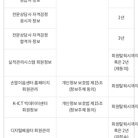
응답자 정보
전문상담사 자격검정
1년
응시자 정보
전문상담사 자격검정
3년
합격자 정보
회원탈퇴시까
실적관리시스템 회원정보
혹은 2년
(재동의)
손말이음센터 홈페이지
개인정보 보호법 제15조
회원탈퇴시까
회원관리
(정보주체 동의)
K-ICT 빅데이터센터
개인정보 보호법 제15조
회원탈퇴시까
회원정보
(정보주체 동의)
회원탈퇴시까
디지털배움터 회원관리
혹은 2년
(미접속)