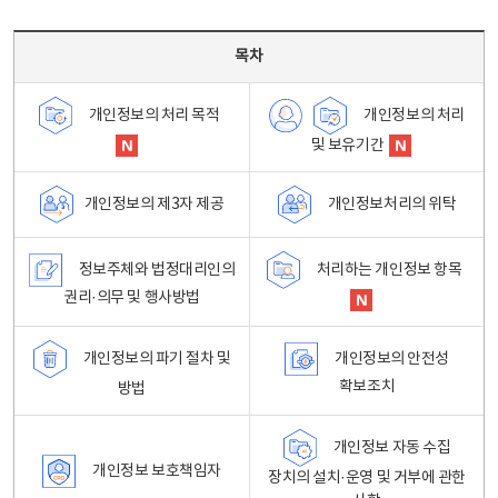
목차 - 개인정보 처리방침 목차를 나타내는표
목차
개인정보의 처리
개인정보의 처리 목적
및 보유기간
개인정보처리의 위탁
개인정보의 제3자 제공
정보주체와 법정대리인의
처리하는 개인정보 항목
권리·의무 및 행사방법
개인정보의 파기 절차 및
개인정보의 안전성
확보조치
방법
개인정보 자동 수집
개인정보 보호책임자
장치의 설치·운영 및 거부에 관한