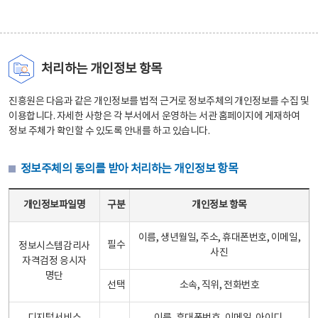
처리하는 개인정보 항목
진흥원은 다음과 같은 개인정보를 법적 근거로 정보주체의 개인정보를 수집 및
이용합니다. 자세한 사항은 각 부서에서 운영하는 서관 홈페이지에 게재하여
정보 주체가 확인할 수 있도록 안내를 하고 있습니다.
정보주체의 동의를 받아 처리하는 개인정보 항목
정보주체의 동의를 받아 처리하는 개인정보 항목 테이블 - 개인정보파일명, 구분, 개인정보 항목으로 구성
개인정보파일명
구분
개인정보 항목
이름, 생년월일, 주소, 휴대폰번호, 이메일,
필수
정보시스템감리사
사진
자격검정 응시자
명단
선택
소속, 직위, 전화번호