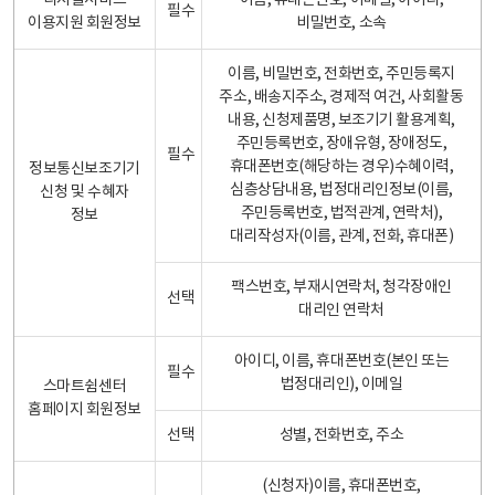
디지털서비스
이름, 휴대폰번호, 이메일, 아이디,
필수
이용지원 회원정보
비밀번호, 소속
이름, 비밀번호, 전화번호, 주민등록지
주소, 배송지주소, 경제적 여건, 사회활동
내용, 신청제품명, 보조기기 활용계획,
주민등록번호, 장애유형, 장애정도,
필수
휴대폰번호(해당하는 경우)수혜이력,
정보통신보조기기
심층상담내용, 법정대리인정보(이름,
신청 및 수혜자
주민등록번호, 법적관계, 연락처),
정보
대리작성자(이름, 관계, 전화, 휴대폰)
팩스번호, 부재시연락처, 청각장애인
선택
대리인 연락처
아이디, 이름, 휴대폰번호(본인 또는
필수
법정대리인), 이메일
스마트쉼센터
홈페이지 회원정보
선택
성별, 전화번호, 주소
(신청자)이름, 휴대폰번호,