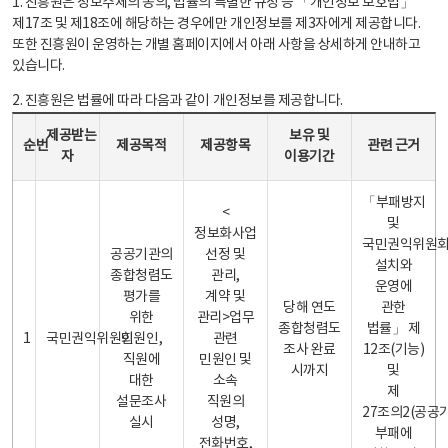
1. 진흥원은 정보주체의 동의, 법률의 특별한 규정 등 「개인정보 보호법」
제17조 및 제18조에 해당하는 경우에만 개인정보를 제3자에게 제공합니다.
또한 진흥원이 운영하는 개별 홈페이지에서 아래 사항을 상세하게 안내하고
있습니다.
2. 진흥원은 법률에 따라 다음과 같이 개인정보를 제공합니다.
개인정보 제공 안내표 - 순번, 제공받는자, 제공목적, 제공항목, 보유 및 이용기간 관련 근거로 구성
제공받는
보유 및
순번
제공목적
제공항목
관련 근거
자
이용기간
「부패방지
<
및
정보화사업
국민권익위원
공공기관의
선정 및
설치와
종합청렴도
관리,
운영에
평가를
계약 및
당해 연도
관한
위한
관리>업무
종합청렴도
법률」 제
1
국민권익위원회
민원인,
관련
조사 완료
12조(기능)
직원에
민원인 및
시까지
및
대한
소속
제
설문조사
직원의
27조의2(공공
실시
성명,
부패에
전화번호,