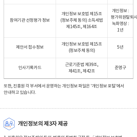
개인정보 :
개인정보 보호법 제15조
평가위원탈퇴
참여기관 선정평가 정보
(정보주체 동의) 소득세법
녹화영상 :
제145조, 제164조
1년
개인정보 보호법 제15조
제안서 접수정보
5년
(정보주체 동의)
근로기준법 제39조,
인사기록카드
준영구
제41조, 제42조
또한, 진흥원 각 부서에서 운영하는 개인정보 파일은
'개인정보 포털'
에서
안내하고 있습니다.
개인정보의 제3자 제공