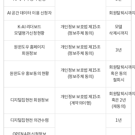
AI 공간 데이터 이용 신청자
회원탈퇴시까
K-AI 리더보드
개인정보 보호법 제15조
모델
모델평가신청현황
(정보주체 동의)
삭제시까지
원윈도우 홈페이지
개인정보 보호법 제15조
3년
회원정보
(정보주체 동의)
회원탈퇴시까
개인정보 보호법 제15조
원윈도우 홍보동의 현황
혹은 동의
(정보주체 동의)
철회시
회원탈퇴시까
개인정보 보호법 제15조
디지털집현전 회원정보
혹은 2년
(계약의이행)
(재동의)
디지털집현전 의견수렴
1년
OPEN API 신청정보