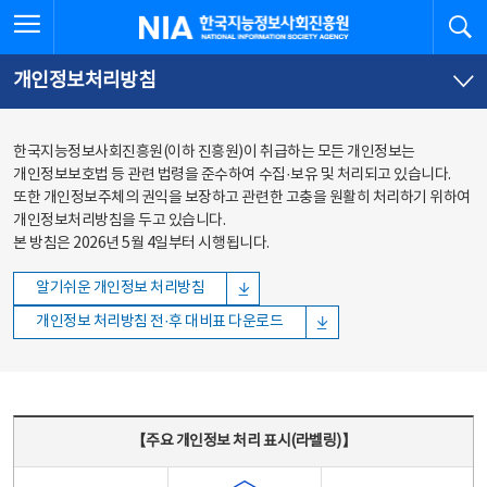
본문
전체메뉴
전체메뉴 열기
검
한국지능정보사회진흥원
바로가기
바로가기
개인정보처리방침
한국지능정보사회진흥원(이하 진흥원)이 취급하는 모든 개인정보는
개인정보보호법 등 관련 법령을 준수하여 수집·보유 및 처리되고 있습니다.
또한 개인정보주체의 권익을 보장하고 관련한 고충을 원활히 처리하기 위하여
개인정보처리방침을 두고 있습니다.
본 방침은 2026년 5월 4일부터 시행됩니다.
알기쉬운 개인정보 처리방침
개인정보 처리방침 전·후 대비표 다운로드
주요 개인정보 처리 표시(라벨링) - 주요 개인정보 처리 표시를 나타내는표
【주요 개인정보 처리 표시(라벨링)】