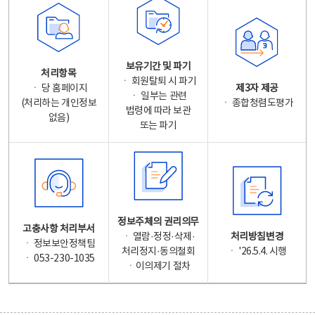
보유기간 및 파기
처리항목
ㆍ 회원탈퇴 시 파기
ㆍ 당 홈페이지
제3자 제공
ㆍ 일부는 관련
(처리하는 개인정보
ㆍ 종합청렴도평가
법령에 따라 보관
없음)
또는 파기
정보주체의 권리의무
고충사항 처리부서
ㆍ 열람·정정·삭제·
처리방침변경
ㆍ 정보보안정책팀
처리정지·동의철회
ㆍ '26.5.4. 시행
ㆍ 053-230-1035
ㆍ이의제기 절차