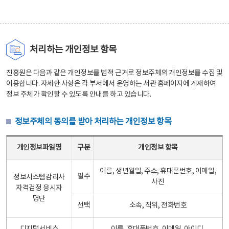
처리하는 개인정보 항목
진흥원은 다음과 같은 개인정보를 법적 근거로 정보주체의 개인정보를 수집 및
이용합니다. 자세한 사항은 각 부서에서 운영하는 서관 홈페이지에 게재하여
정보 주체가 확인할 수 있도록 안내를 하고 있습니다.
정보주체의 동의를 받아 처리하는 개인정보 항목
정보주체의 동의를 받아 처리하는 개인정보 항목 테이블 - 개인정보파일명, 구분, 개인정보 항목으로 구성
개인정보파일명
구분
개인정보 항목
이름, 생년월일, 주소, 휴대폰번호, 이메일,
필수
정보시스템감리사
사진
자격검정 응시자
명단
선택
소속, 직위, 전화번호