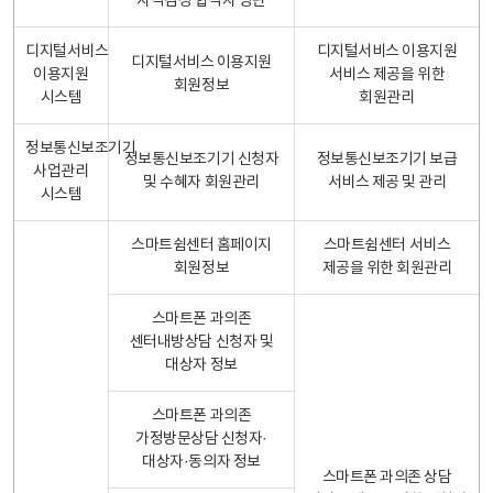
자격검정 합격자 명단
디지털서비스
디지털서비스 이용지원
디지털서비스 이용지원
이용지원
서비스 제공을 위한
회원정보
시스템
회원관리
정보통신보조기기
정보통신보조기기 신청자
정보통신보조기기 보급
사업관리
및 수혜자 회원관리
서비스 제공 및 관리
시스템
스마트쉼센터 홈페이지
스마트쉼센터 서비스
회원정보
제공을 위한 회원관리
스마트폰 과의존
센터내방상담 신청자 및
대상자 정보
스마트폰 과의존
가정방문상담 신청자·
대상자·동의자 정보
스마트폰 과의존 상담