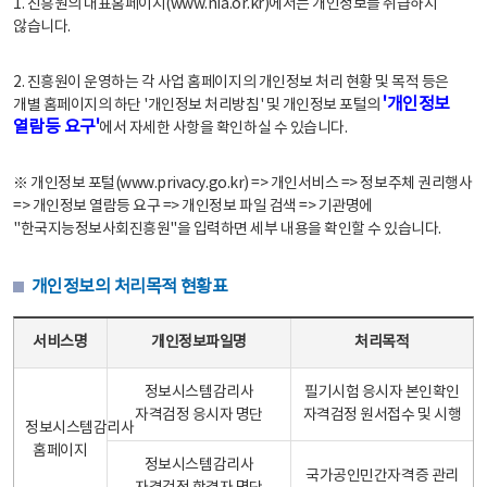
1. 진흥원의 대표홈페이지(www.nia.or.kr)에서는 개인정보를 취급하지
않습니다.
2. 진흥원이 운영하는 각 사업 홈페이지의 개인정보 처리 현황 및 목적 등은
'개인정보
개별 홈페이지의 하단 '개인정보 처리방침' 및 개인정보 포털의
열람등 요구'
에서 자세한 사항을 확인하실 수 있습니다.
※ 개인정보 포털(www.privacy.go.kr) => 개인서비스 => 정보주체 권리행사
=> 개인정보 열람등 요구 => 개인정보 파일 검색 => 기관명에
"한국지능정보사회진흥원"을 입력하면 세부 내용을 확인할 수 있습니다.
개인정보의 처리목적 현황표
개인정보의 처리목적 현황표 - 서비스명, 개인정보파일명, 처리목적으로 구성
서비스명
개인정보파일명
처리목적
정보시스템감리사
필기시험 응시자 본인확인
자격검정 응시자 명단
자격검정 원서접수 및 시행
정보시스템감리사
홈페이지
정보시스템감리사
국가공인민간자격증 관리