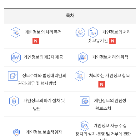
목차 - 개인정보 처리방침 목차를 나타내는표
목차
개인정보의 처리
개인정보의 처리 목적
및 보유기간
개인정보처리의 위탁
개인정보의 제3자 제공
정보주체와 법정대리인의
처리하는 개인정보 항목
권리·의무 및 행사방법
개인정보의 파기 절차 및
개인정보의 안전성
확보조치
방법
개인정보 자동 수집
개인정보 보호책임자
장치의 설치·운영 및 거부에 관한