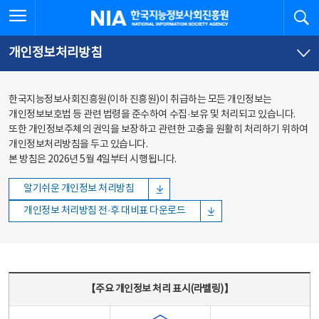
본문
전체메뉴
전체메뉴 열기
검
한국지능정보사회진흥원
바로가기
바로가기
개인정보처리방침
한국지능정보사회진흥원(이하 진흥원)이 취급하는 모든 개인정보는
개인정보보호법 등 관련 법령을 준수하여 수집·보유 및 처리되고 있습니다.
또한 개인정보주체의 권익을 보장하고 관련한 고충을 원활히 처리하기 위하여
개인정보처리방침을 두고 있습니다.
본 방침은 2026년 5월 4일부터 시행됩니다.
알기쉬운 개인정보 처리방침
개인정보 처리방침 전·후 대비표 다운로드
주요 개인정보 처리 표시(라벨링) - 주요 개인정보 처리 표시를 나타내는표
【주요 개인정보 처리 표시(라벨링)】