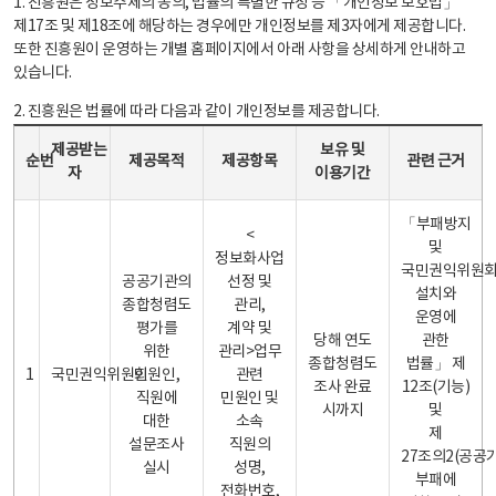
1. 진흥원은 정보주체의 동의, 법률의 특별한 규정 등 「개인정보 보호법」
제17조 및 제18조에 해당하는 경우에만 개인정보를 제3자에게 제공합니다.
또한 진흥원이 운영하는 개별 홈페이지에서 아래 사항을 상세하게 안내하고
있습니다.
2. 진흥원은 법률에 따라 다음과 같이 개인정보를 제공합니다.
개인정보 제공 안내표 - 순번, 제공받는자, 제공목적, 제공항목, 보유 및 이용기간 관련 근거로 구성
제공받는
보유 및
순번
제공목적
제공항목
관련 근거
자
이용기간
「부패방지
<
및
정보화사업
국민권익위원
공공기관의
선정 및
설치와
종합청렴도
관리,
운영에
평가를
계약 및
당해 연도
관한
위한
관리>업무
종합청렴도
법률」 제
1
국민권익위원회
민원인,
관련
조사 완료
12조(기능)
직원에
민원인 및
시까지
및
대한
소속
제
설문조사
직원의
27조의2(공공
실시
성명,
부패에
전화번호,