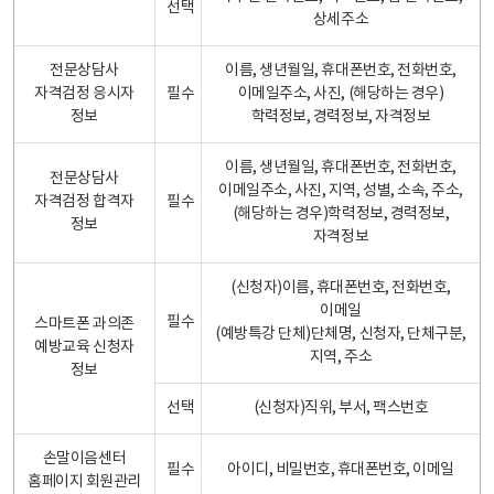
선택
상세주소
전문상담사
이름, 생년월일, 휴대폰번호, 전화번호,
자격검정 응시자
필수
이메일주소, 사진, (해당하는 경우)
정보
학력정보, 경력정보, 자격정보
이름, 생년월일, 휴대폰번호, 전화번호,
전문상담사
이메일주소, 사진, 지역, 성별, 소속, 주소,
자격검정 합격자
필수
(해당하는 경우)학력정보, 경력정보,
정보
자격정보
(신청자)이름, 휴대폰번호, 전화번호,
이메일
필수
스마트폰 과의존
(예방특강 단체)단체명, 신청자, 단체구분,
예방교육 신청자
지역, 주소
정보
선택
(신청자)직위, 부서, 팩스번호
손말이음센터
필수
아이디, 비밀번호, 휴대폰번호, 이메일
홈페이지 회원관리