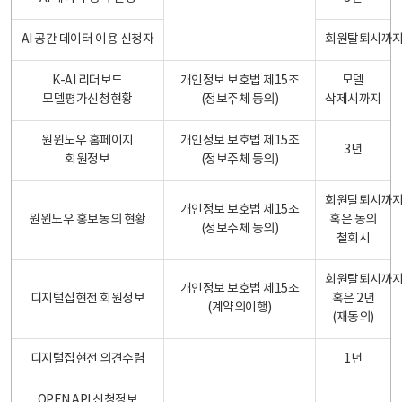
AI 공간 데이터 이용 신청자
회원탈퇴시까
K-AI 리더보드
개인정보 보호법 제15조
모델
모델평가신청현황
(정보주체 동의)
삭제시까지
원윈도우 홈페이지
개인정보 보호법 제15조
3년
회원정보
(정보주체 동의)
회원탈퇴시까
개인정보 보호법 제15조
원윈도우 홍보동의 현황
혹은 동의
(정보주체 동의)
철회시
회원탈퇴시까
개인정보 보호법 제15조
디지털집현전 회원정보
혹은 2년
(계약의이행)
(재동의)
디지털집현전 의견수렴
1년
OPEN API 신청정보