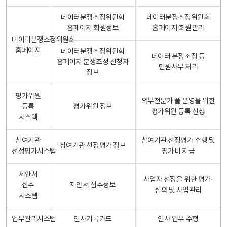
데이터분쟁조정위원회
데이터분쟁조정위원회
홈페이지 회원정보
홈페이지 회원관리
데이터분쟁조정위원회
홈페이지
데이터분쟁조정위원회
데이터 분쟁조정 등
홈페이지 분쟁조정 신청자
민원사무 처리
정보
평가위원
외부전문가 풀 운영을 위한
등록
평가위원 정보
평가위원 등록 신청
시스템
참여기관
참여기관 선정평가 수행 및
참여기관 선정평가 정보
선정평가시스템
평가비 지급
제안서
사업자 선정을 위한 평가·
접수
제안서 접수정보
심의 및 사업관리
시스템
업무관리시스템
인사기록카드
인사 업무 수행