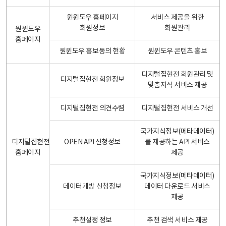
원윈도우 홈페이지
서비스 제공을 위한
회원정보
회원관리
원윈도우
홈페이지
원윈도우 홍보동의 현황
원윈도우 콘텐츠 홍보
디지털집현전 회원관리 및
디지털집현전 회원정보
맞춤지식 서비스 제공
디지털집현전 의견수렴
디지털집현전 서비스 개선
국가지식정보(메타데이터)
디지털집현전
OPEN API 신청정보
를 제공하는 API 서비스
홈페이지
제공
국가지식정보(메타데이터)
데이터개방 신청정보
데이터 다운로드 서비스
제공
추천설정 정보
추천 검색 서비스 제공