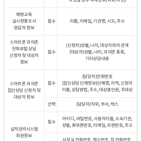
학생일 경우 학제정보(학교/학년)
예방교육
실시현황조사
필수
이름, 이메일, 기관명, 시도, 주소
응답자 정보
스마트폰 과의존
(신청자)성별, 나이, 대상자와의 관계
전화포털 상담
필수
(대상자)성별, 나이, 과의존 종류,
신청자 및 대상자
기타상담내용
정보
(담당자)전화번호
필수
(집단상담 단체정보)단체명, 지역, 신청자
스마트폰 과의존
이름, 상담방법, 주소, 대상총인원, 주대상
집단상담 신청자 및
대상자 정보
선택
(담당자)직위, 부서, 팩스
아이디, 비밀번호, 사용자이름, 소속기관,
필수
성별, 휴대폰번호, 이메일, 우편번호, 주소
실적관리시스템
회원정보
사무실 전화번호, 팩스번호, 집 전화번호,