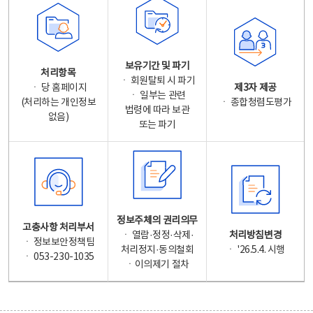
보유기간 및 파기
처리항목
ㆍ 회원탈퇴 시 파기
ㆍ 당 홈페이지
제3자 제공
ㆍ 일부는 관련
(처리하는 개인정보
ㆍ 종합청렴도평가
법령에 따라 보관
없음)
또는 파기
정보주체의 권리의무
고충사항 처리부서
ㆍ 열람·정정·삭제·
처리방침변경
ㆍ 정보보안정책팀
처리정지·동의철회
ㆍ '26.5.4. 시행
ㆍ 053-230-1035
ㆍ이의제기 절차