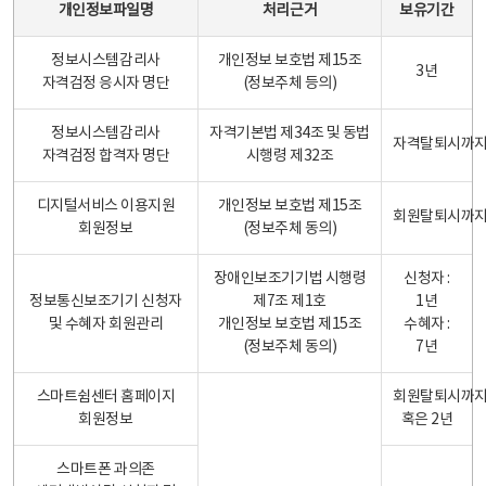
개인정보파일명
처리근거
보유기간
정보시스템감리사
개인정보 보호법 제15조
3년
자격검정 응시자 명단
(정보주체 등의)
정보시스템감리사
자격기본법 제34조 및 동법
자격탈퇴시까
자격검정 합격자 명단
시행령 제32조
디지털서비스 이용지원
개인정보 보호법 제15조
회원탈퇴시까
회원정보
(정보주체 동의)
장애인보조기기법 시행령
신청자 :
정보통신보조기기 신청자
제7조 제1호
1년
및 수혜자 회원관리
개인정보 보호법 제15조
수혜자 :
(정보주체 동의)
7년
스마트쉼센터 홈페이지
회원탈퇴시까
회원정보
혹은 2년
스마트폰 과의존