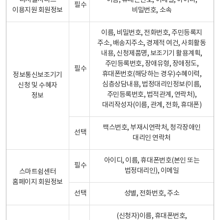
디지털서비스
이름, 휴대폰번호, 이메일, 아이디,
필수
이용지원 회원정보
비밀번호, 소속
이름, 비밀번호, 전화번호, 주민등록지
주소, 배송지주소, 경제적 여건, 사회활동
내용, 신청제품명, 보조기기 활용계획,
주민등록번호, 장애유형, 장애정도,
필수
휴대폰번호(해당하는 경우)수혜이력,
정보통신보조기기
심층상담내용, 법정대리인정보(이름,
신청 및 수혜자
주민등록번호, 법적관계, 연락처),
정보
대리작성자(이름, 관계, 전화, 휴대폰)
팩스번호, 부재시연락처, 청각장애인
선택
대리인 연락처
아이디, 이름, 휴대폰번호(본인 또는
필수
법정대리인), 이메일
스마트쉼센터
홈페이지 회원정보
선택
성별, 전화번호, 주소
(신청자)이름, 휴대폰번호,