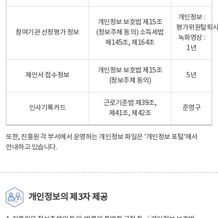
개인정보 :
개인정보 보호법 제15조
평가위원탈퇴
참여기관 선정평가 정보
(정보주체 동의) 소득세법
녹화영상 :
제145조, 제164조
1년
개인정보 보호법 제15조
제안서 접수정보
5년
(정보주체 동의)
근로기준법 제39조,
인사기록카드
준영구
제41조, 제42조
또한, 진흥원 각 부서에서 운영하는 개인정보 파일은
'개인정보 포털'
에서
안내하고 있습니다.
개인정보의 제3자 제공