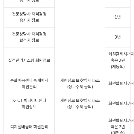
응답자 정보
전문상담사 자격검정
1년
응시자 정보
전문상담사 자격검정
3년
합격자 정보
회원탈퇴시까
실적관리시스템 회원정보
혹은 2년
(재동의)
손말이음센터 홈페이지
개인정보 보호법 제15조
회원탈퇴시까
회원관리
(정보주체 동의)
K-ICT 빅데이터센터
개인정보 보호법 제15조
회원탈퇴시까
회원정보
(정보주체 동의)
회원탈퇴시까
디지털배움터 회원관리
혹은 2년
(미접속)