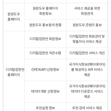
원윈도우 홈페이지
서비스 제공을 위한
회원정보
회원관리
원윈도우
홈페이지
원윈도우 홍보동의 현황
원윈도우 콘텐츠 홍보
디지털집현전 회원관리 및
디지털집현전 회원정보
맞춤지식 서비스 제공
디지털집현전 의견수렴
디지털집현전 서비스 개선
국가지식정보(메타데이터)
디지털집현전
OPEN API 신청정보
를 제공하는 API 서비스
홈페이지
제공
국가지식정보(메타데이터)
데이터개방 신청정보
데이터 다운로드 서비스
제공
추천설정 정보
추천 검색 서비스 제공