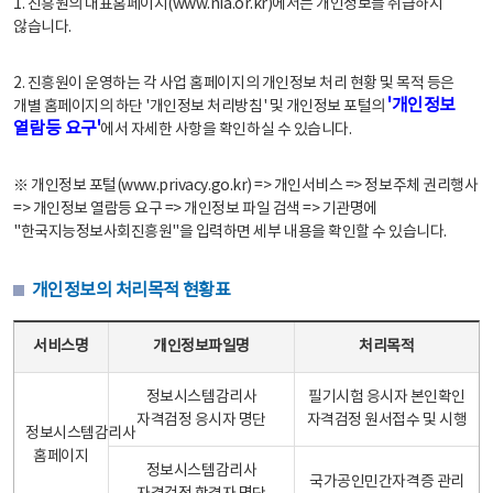
1. 진흥원의 대표홈페이지(www.nia.or.kr)에서는 개인정보를 취급하지
않습니다.
2. 진흥원이 운영하는 각 사업 홈페이지의 개인정보 처리 현황 및 목적 등은
'개인정보
개별 홈페이지의 하단 '개인정보 처리방침' 및 개인정보 포털의
열람등 요구'
에서 자세한 사항을 확인하실 수 있습니다.
※ 개인정보 포털(www.privacy.go.kr) => 개인서비스 => 정보주체 권리행사
=> 개인정보 열람등 요구 => 개인정보 파일 검색 => 기관명에
"한국지능정보사회진흥원"을 입력하면 세부 내용을 확인할 수 있습니다.
개인정보의 처리목적 현황표
개인정보의 처리목적 현황표 - 서비스명, 개인정보파일명, 처리목적으로 구성
서비스명
개인정보파일명
처리목적
정보시스템감리사
필기시험 응시자 본인확인
자격검정 응시자 명단
자격검정 원서접수 및 시행
정보시스템감리사
홈페이지
정보시스템감리사
국가공인민간자격증 관리