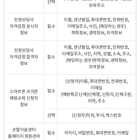
선택
상세주소
전문상담사
이름, 생년월일, 휴대폰번호, 전화번호,
자격검정 응시자
필수
이메일주소, 사진, (해당하는 경우)
정보
학력정보, 경력정보, 자격정보
이름, 생년월일, 휴대폰번호, 전화번호,
전문상담사
이메일주소, 사진, 지역, 성별, 소속, 주소,
자격검정 합격자
필수
(해당하는 경우)학력정보, 경력정보,
정보
자격정보
(신청자)이름, 휴대폰번호, 전화번호,
이메일
필수
스마트폰 과의존
(예방특강 단체)단체명, 신청자, 단체구분,
예방교육 신청자
지역, 주소
정보
선택
(신청자)직위, 부서, 팩스번호
손말이음센터
필수
아이디, 비밀번호, 휴대폰번호, 이메일
홈페이지 회원관리