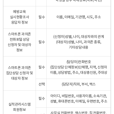
학생일 경우 학제정보(학교/학년)
예방교육
실시현황조사
필수
이름, 이메일, 기관명, 시도, 주소
응답자 정보
스마트폰 과의존
(신청자)성별, 나이, 대상자와의 관계
전화포털 상담
필수
(대상자)성별, 나이, 과의존 종류,
신청자 및 대상자
기타상담내용
정보
(담당자)전화번호
필수
(집단상담 단체정보)단체명, 지역, 신청자
스마트폰 과의존
이름, 상담방법, 주소, 대상총인원, 주대상
집단상담 신청자 및
대상자 정보
선택
(담당자)직위, 부서, 팩스
아이디, 비밀번호, 사용자이름, 소속기관,
필수
성별, 휴대폰번호, 이메일, 우편번호, 주소
실적관리시스템
회원정보
사무실 전화번호, 팩스번호, 집 전화번호,