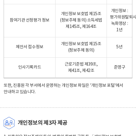
개인정보 :
개인정보 보호법 제15조
평가위원탈퇴
참여기관 선정평가 정보
(정보주체 동의) 소득세법
녹화영상 :
제145조, 제164조
1년
개인정보 보호법 제15조
제안서 접수정보
5년
(정보주체 동의)
근로기준법 제39조,
인사기록카드
준영구
제41조, 제42조
또한, 진흥원 각 부서에서 운영하는 개인정보 파일은
'개인정보 포털'
에서
안내하고 있습니다.
개인정보의 제3자 제공