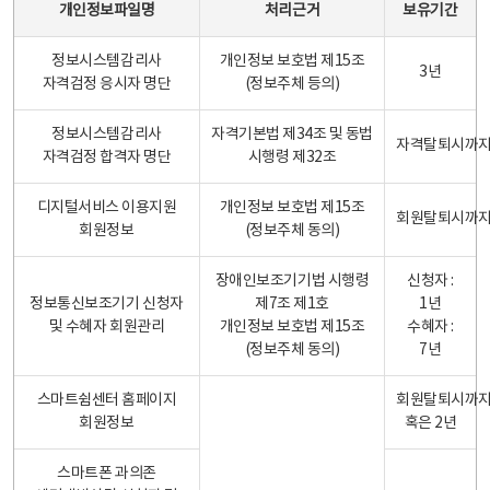
개인정보파일명
처리근거
보유기간
정보시스템감리사
개인정보 보호법 제15조
3년
자격검정 응시자 명단
(정보주체 등의)
정보시스템감리사
자격기본법 제34조 및 동법
자격탈퇴시까
자격검정 합격자 명단
시행령 제32조
디지털서비스 이용지원
개인정보 보호법 제15조
회원탈퇴시까
회원정보
(정보주체 동의)
장애인보조기기법 시행령
신청자 :
정보통신보조기기 신청자
제7조 제1호
1년
및 수혜자 회원관리
개인정보 보호법 제15조
수혜자 :
(정보주체 동의)
7년
스마트쉼센터 홈페이지
회원탈퇴시까
회원정보
혹은 2년
스마트폰 과의존