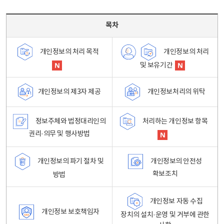
목차 - 개인정보 처리방침 목차를 나타내는표
목차
개인정보의 처리
개인정보의 처리 목적
및 보유기간
개인정보처리의 위탁
개인정보의 제3자 제공
정보주체와 법정대리인의
처리하는 개인정보 항목
권리·의무 및 행사방법
개인정보의 파기 절차 및
개인정보의 안전성
확보조치
방법
개인정보 자동 수집
개인정보 보호책임자
장치의 설치·운영 및 거부에 관한