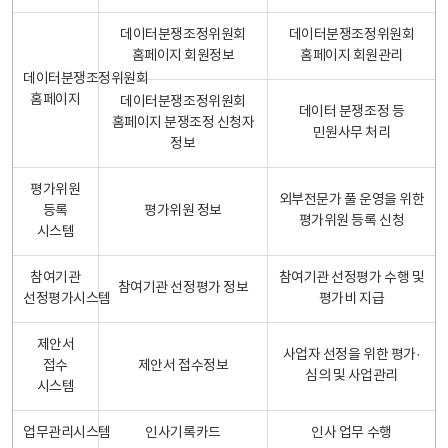
데이터분쟁조정위원회
데이터분쟁조정위원회
홈페이지 회원정보
홈페이지 회원관리
데이터분쟁조정위원회
홈페이지
데이터분쟁조정위원회
데이터 분쟁조정 등
홈페이지 분쟁조정 신청자
민원사무 처리
정보
평가위원
외부전문가 풀 운영을 위한
등록
평가위원 정보
평가위원 등록 신청
시스템
참여기관
참여기관 선정평가 수행 및
참여기관 선정평가 정보
선정평가시스템
평가비 지급
제안서
사업자 선정을 위한 평가·
접수
제안서 접수정보
심의 및 사업관리
시스템
업무관리시스템
인사기록카드
인사 업무 수행