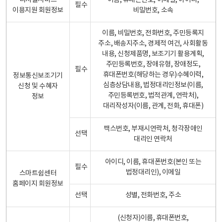
디지털서비스
이름, 휴대폰번호, 이메일, 아이디,
필수
이용지원 회원정보
비밀번호, 소속
이름, 비밀번호, 전화번호, 주민등록지
주소, 배송지주소, 경제적 여건, 사회활동
내용, 신청제품명, 보조기기 활용계획,
주민등록번호, 장애유형, 장애정도,
필수
휴대폰번호(해당하는 경우)수혜이력,
정보통신보조기기
심층상담내용, 법정대리인정보(이름,
신청 및 수혜자
주민등록번호, 법적관계, 연락처),
정보
대리작성자(이름, 관계, 전화, 휴대폰)
팩스번호, 부재시연락처, 청각장애인
선택
대리인 연락처
아이디, 이름, 휴대폰번호(본인 또는
필수
법정대리인), 이메일
스마트쉼센터
홈페이지 회원정보
선택
성별, 전화번호, 주소
(신청자)이름, 휴대폰번호,