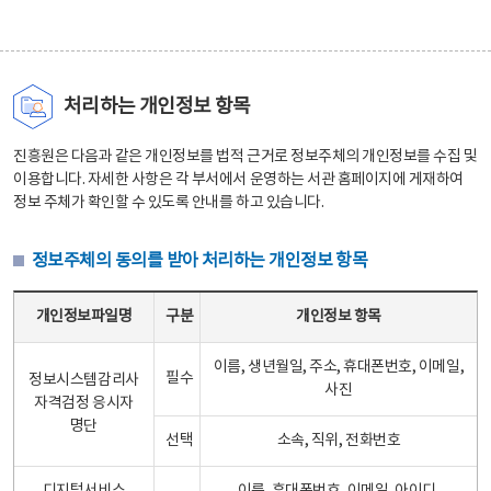
처리하는 개인정보 항목
진흥원은 다음과 같은 개인정보를 법적 근거로 정보주체의 개인정보를 수집 및
이용합니다. 자세한 사항은 각 부서에서 운영하는 서관 홈페이지에 게재하여
정보 주체가 확인할 수 있도록 안내를 하고 있습니다.
정보주체의 동의를 받아 처리하는 개인정보 항목
정보주체의 동의를 받아 처리하는 개인정보 항목 테이블 - 개인정보파일명, 구분, 개인정보 항목으로 구성
개인정보파일명
구분
개인정보 항목
이름, 생년월일, 주소, 휴대폰번호, 이메일,
필수
정보시스템감리사
사진
자격검정 응시자
명단
선택
소속, 직위, 전화번호