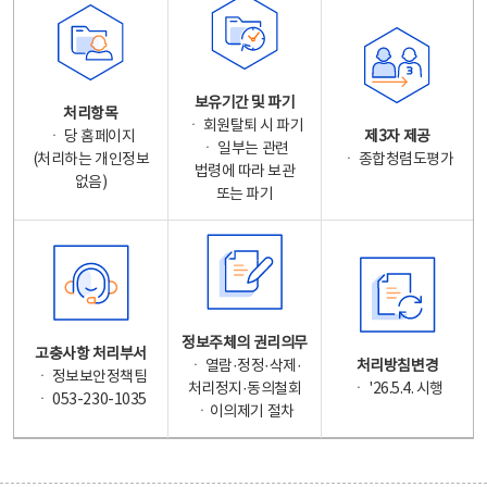
보유기간 및 파기
처리항목
ㆍ 회원탈퇴 시 파기
ㆍ 당 홈페이지
제3자 제공
ㆍ 일부는 관련
(처리하는 개인정보
ㆍ 종합청렴도평가
법령에 따라 보관
없음)
또는 파기
정보주체의 권리의무
고충사항 처리부서
ㆍ 열람·정정·삭제·
처리방침변경
ㆍ 정보보안정책팀
처리정지·동의철회
ㆍ '26.5.4. 시행
ㆍ 053-230-1035
ㆍ이의제기 절차