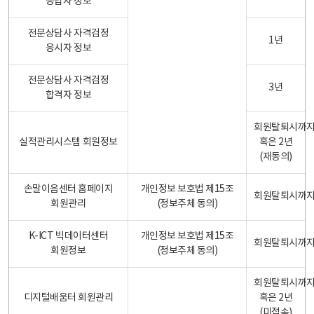
응답자 정보
전문상담사 자격검정
1년
응시자 정보
전문상담사 자격검정
3년
합격자 정보
회원탈퇴시까
실적관리시스템 회원정보
혹은 2년
(재동의)
손말이음센터 홈페이지
개인정보 보호법 제15조
회원탈퇴시까
회원관리
(정보주체 동의)
K-ICT 빅데이터센터
개인정보 보호법 제15조
회원탈퇴시까
회원정보
(정보주체 동의)
회원탈퇴시까
디지털배움터 회원관리
혹은 2년
(미접속)