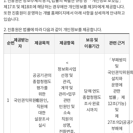
1. 진흥원은 정보주체의 동의, 법률의 특별한 규정 등 「개인정보 보호법」
제17조 및 제18조에 해당하는 경우에만 개인정보를 제3자에게 제공합니다.
또한 진흥원이 운영하는 개별 홈페이지에서 아래 사항을 상세하게 안내하고
있습니다.
2. 진흥원은 법률에 따라 다음과 같이 개인정보를 제공합니다.
개인정보 제공 안내표 - 순번, 제공받는자, 제공목적, 제공항목, 보유 및 이용기간 관련 근거로 구성
제공받는
보유 및
순번
제공목적
제공항목
관련 근거
자
이용기간
「부패방지
<
및
정보화사업
국민권익위원
공공기관의
선정 및
설치와
종합청렴도
관리,
운영에
평가를
계약 및
당해 연도
관한
위한
관리>업무
종합청렴도
법률」 제
1
국민권익위원회
민원인,
관련
조사 완료
12조(기능)
직원에
민원인 및
시까지
및
대한
소속
제
설문조사
직원의
27조의2(공공
실시
성명,
부패에
전화번호,