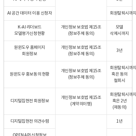
AI 공간 데이터 이용 신청자
회원탈퇴시까
K-AI 리더보드
개인정보 보호법 제15조
모델
모델평가신청현황
(정보주체 동의)
삭제시까지
원윈도우 홈페이지
개인정보 보호법 제15조
3년
회원정보
(정보주체 동의)
회원탈퇴시까
개인정보 보호법 제15조
원윈도우 홍보동의 현황
혹은 동의
(정보주체 동의)
철회시
회원탈퇴시까
개인정보 보호법 제15조
디지털집현전 회원정보
혹은 2년
(계약의이행)
(재동의)
디지털집현전 의견수렴
1년
OPEN API 신청정보