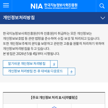
본문
전체메뉴
전체메뉴 열기
검
한국지능정보사회진흥원
바로가기
바로가기
개인정보처리방침
한국지능정보사회진흥원(이하 진흥원)이 취급하는 모든 개인정보는
개인정보보호법 등 관련 법령을 준수하여 수집·보유 및 처리되고 있습니다.
또한 개인정보주체의 권익을 보장하고 관련한 고충을 원활히 처리하기 위하여
개인정보처리방침을 두고 있습니다.
본 방침은 2026년 5월 4일부터 시행됩니다.
알기쉬운 개인정보 처리방침
개인정보 처리방침 전·후 대비표 다운로드
주요 개인정보 처리 표시(라벨링) - 주요 개인정보 처리 표시를 나타내는표
【주요 개인정보 처리 표시(라벨링)】