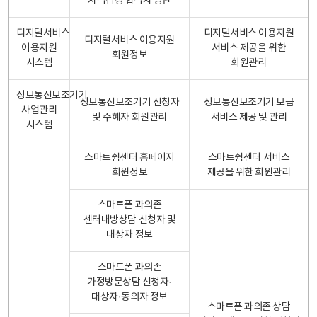
자격검정 합격자 명단
디지털서비스
디지털서비스 이용지원
디지털서비스 이용지원
이용지원
서비스 제공을 위한
회원정보
시스템
회원관리
정보통신보조기기
정보통신보조기기 신청자
정보통신보조기기 보급
사업관리
및 수혜자 회원관리
서비스 제공 및 관리
시스템
스마트쉼센터 홈페이지
스마트쉼센터 서비스
회원정보
제공을 위한 회원관리
스마트폰 과의존
센터내방상담 신청자 및
대상자 정보
스마트폰 과의존
가정방문상담 신청자·
대상자·동의자 정보
스마트폰 과의존 상담