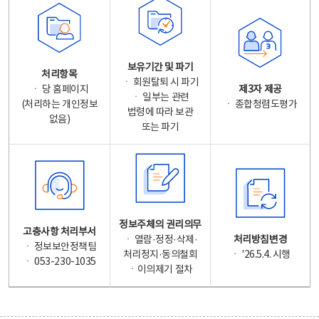
보유기간 및 파기
처리항목
ㆍ 회원탈퇴 시 파기
ㆍ 당 홈페이지
제3자 제공
ㆍ 일부는 관련
(처리하는 개인정보
ㆍ 종합청렴도평가
법령에 따라 보관
없음)
또는 파기
정보주체의 권리의무
고충사항 처리부서
ㆍ 열람·정정·삭제·
처리방침변경
ㆍ 정보보안정책팀
처리정지·동의철회
ㆍ '26.5.4. 시행
ㆍ 053-230-1035
ㆍ이의제기 절차