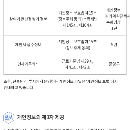
개인정보 :
개인정보 보호법 제15조
평가위원탈퇴
참여기관 선정평가 정보
(정보주체 동의) 소득세법
녹화영상 :
제145조, 제164조
1년
개인정보 보호법 제15조
제안서 접수정보
5년
(정보주체 동의)
근로기준법 제39조,
인사기록카드
준영구
제41조, 제42조
또한, 진흥원 각 부서에서 운영하는 개인정보 파일은
'개인정보 포털'
에서
안내하고 있습니다.
개인정보의 제3자 제공