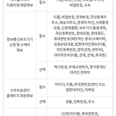
디지털서비스
이름, 휴대폰번호, 이메일, 아이디,
필수
이용지원 회원정보
비밀번호, 소속
이름, 비밀번호, 전화번호, 주민등록지
주소, 배송지주소, 경제적 여건, 사회활동
내용, 신청제품명, 보조기기 활용계획,
주민등록번호, 장애유형, 장애정도,
필수
휴대폰번호(해당하는 경우)수혜이력,
정보통신보조기기
심층상담내용, 법정대리인정보(이름,
신청 및 수혜자
주민등록번호, 법적관계, 연락처),
정보
대리작성자(이름, 관계, 전화, 휴대폰)
팩스번호, 부재시연락처, 청각장애인
선택
대리인 연락처
아이디, 이름, 휴대폰번호(본인 또는
필수
법정대리인), 이메일
스마트쉼센터
홈페이지 회원정보
선택
성별, 전화번호, 주소
(신청자)이름, 휴대폰번호,