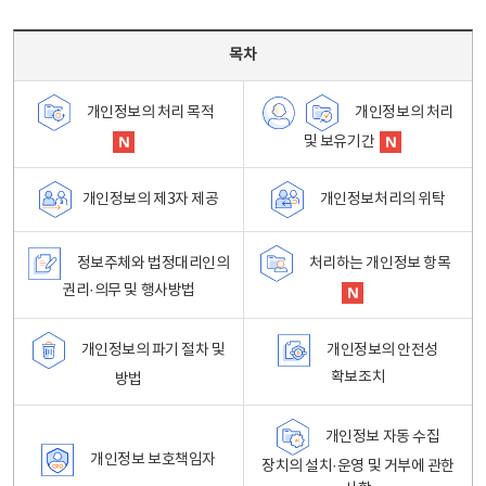
목차 - 개인정보 처리방침 목차를 나타내는표
목차
개인정보의 처리
개인정보의 처리 목적
및 보유기간
개인정보처리의 위탁
개인정보의 제3자 제공
정보주체와 법정대리인의
처리하는 개인정보 항목
권리·의무 및 행사방법
개인정보의 파기 절차 및
개인정보의 안전성
확보조치
방법
개인정보 자동 수집
개인정보 보호책임자
장치의 설치·운영 및 거부에 관한