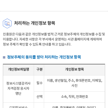
처리하는 개인정보 항목
진흥원은 다음과 같은 개인정보를 법적 근거로 정보주체의 개인정보를 수집 및
이용합니다. 자세한 사항은 각 부서에서 운영하는 서관 홈페이지에 게재하여
정보 주체가 확인할 수 있도록 안내를 하고 있습니다.
정보주체의 동의를 받아 처리하는 개인정보 항목
정보주체의 동의를 받아 처리하는 개인정보 항목 테이블 - 개인정보파일명, 구분, 개인정보 항목으로 구성
개인정보파일명
구분
개인정보 항목
이름, 생년월일, 주소, 휴대폰번호, 이메일,
필수
정보시스템감리사
사진
자격검정 응시자
명단
선택
소속, 직위, 전화번호