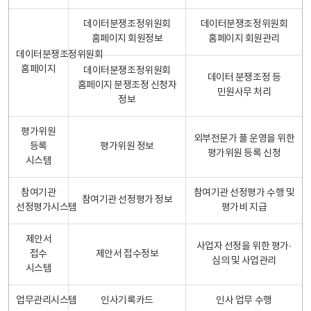
데이터분쟁조정위원회
데이터분쟁조정위원회
홈페이지 회원정보
홈페이지 회원관리
데이터분쟁조정위원회
홈페이지
데이터분쟁조정위원회
데이터 분쟁조정 등
홈페이지 분쟁조정 신청자
민원사무 처리
정보
평가위원
외부전문가 풀 운영을 위한
등록
평가위원 정보
평가위원 등록 신청
시스템
참여기관
참여기관 선정평가 수행 및
참여기관 선정평가 정보
선정평가시스템
평가비 지급
제안서
사업자 선정을 위한 평가·
접수
제안서 접수정보
심의 및 사업관리
시스템
업무관리시스템
인사기록카드
인사 업무 수행