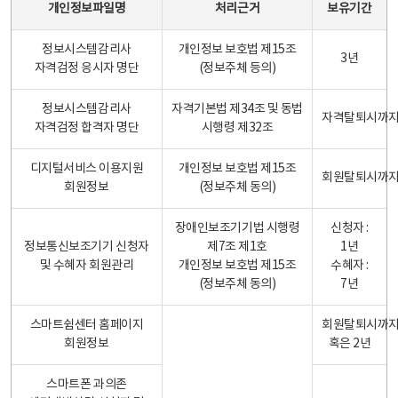
개인정보파일명
처리근거
보유기간
정보시스템감리사
개인정보 보호법 제15조
3년
자격검정 응시자 명단
(정보주체 등의)
정보시스템감리사
자격기본법 제34조 및 동법
자격탈퇴시까
자격검정 합격자 명단
시행령 제32조
디지털서비스 이용지원
개인정보 보호법 제15조
회원탈퇴시까
회원정보
(정보주체 동의)
장애인보조기기법 시행령
신청자 :
정보통신보조기기 신청자
제7조 제1호
1년
및 수혜자 회원관리
개인정보 보호법 제15조
수혜자 :
(정보주체 동의)
7년
스마트쉼센터 홈페이지
회원탈퇴시까
회원정보
혹은 2년
스마트폰 과의존