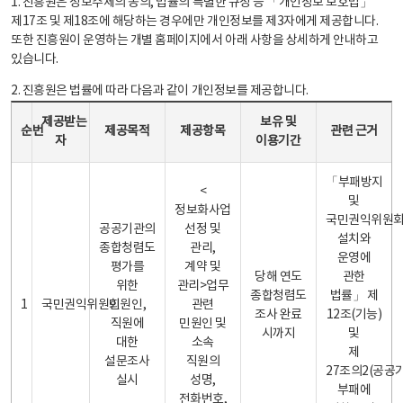
1. 진흥원은 정보주체의 동의, 법률의 특별한 규정 등 「개인정보 보호법」
제17조 및 제18조에 해당하는 경우에만 개인정보를 제3자에게 제공합니다.
또한 진흥원이 운영하는 개별 홈페이지에서 아래 사항을 상세하게 안내하고
있습니다.
2. 진흥원은 법률에 따라 다음과 같이 개인정보를 제공합니다.
개인정보 제공 안내표 - 순번, 제공받는자, 제공목적, 제공항목, 보유 및 이용기간 관련 근거로 구성
제공받는
보유 및
순번
제공목적
제공항목
관련 근거
자
이용기간
「부패방지
<
및
정보화사업
국민권익위원
공공기관의
선정 및
설치와
종합청렴도
관리,
운영에
평가를
계약 및
당해 연도
관한
위한
관리>업무
종합청렴도
법률」 제
1
국민권익위원회
민원인,
관련
조사 완료
12조(기능)
직원에
민원인 및
시까지
및
대한
소속
제
설문조사
직원의
27조의2(공공
실시
성명,
부패에
전화번호,