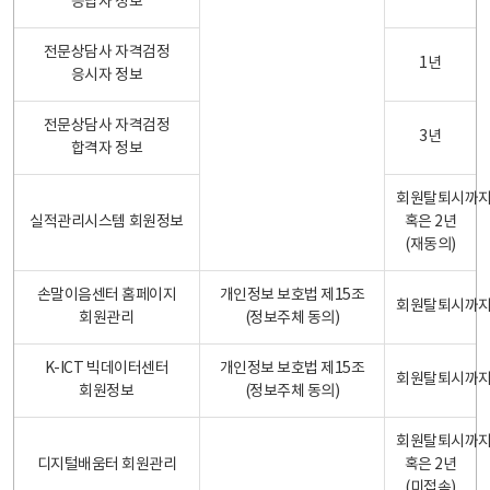
응답자 정보
전문상담사 자격검정
1년
응시자 정보
전문상담사 자격검정
3년
합격자 정보
회원탈퇴시까
실적관리시스템 회원정보
혹은 2년
(재동의)
손말이음센터 홈페이지
개인정보 보호법 제15조
회원탈퇴시까
회원관리
(정보주체 동의)
K-ICT 빅데이터센터
개인정보 보호법 제15조
회원탈퇴시까
회원정보
(정보주체 동의)
회원탈퇴시까
디지털배움터 회원관리
혹은 2년
(미접속)