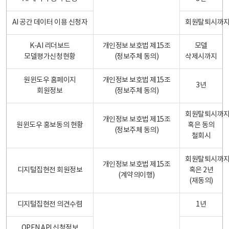
AI 공간 데이터 이용 신청자
회원탈퇴시까
K-AI 리더보드
개인정보 보호법 제15조
모델
모델평가신청현황
(정보주체 동의)
삭제시까지
원윈도우 홈페이지
개인정보 보호법 제15조
3년
회원정보
(정보주체 동의)
회원탈퇴시까
개인정보 보호법 제15조
원윈도우 홍보동의 현황
혹은 동의
(정보주체 동의)
철회시
회원탈퇴시까
개인정보 보호법 제15조
디지털집현전 회원정보
혹은 2년
(계약의이행)
(재동의)
디지털집현전 의견수렴
1년
OPEN API 신청정보