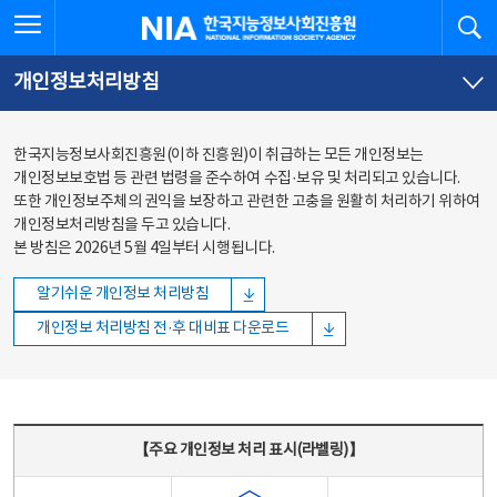
본문
전체메뉴
전체메뉴 열기
검
한국지능정보사회진흥원
바로가기
바로가기
개인정보처리방침
한국지능정보사회진흥원(이하 진흥원)이 취급하는 모든 개인정보는
개인정보보호법 등 관련 법령을 준수하여 수집·보유 및 처리되고 있습니다.
또한 개인정보주체의 권익을 보장하고 관련한 고충을 원활히 처리하기 위하여
개인정보처리방침을 두고 있습니다.
본 방침은 2026년 5월 4일부터 시행됩니다.
알기쉬운 개인정보 처리방침
개인정보 처리방침 전·후 대비표 다운로드
주요 개인정보 처리 표시(라벨링) - 주요 개인정보 처리 표시를 나타내는표
【주요 개인정보 처리 표시(라벨링)】