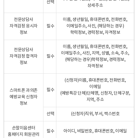
선택
상세주소
전문상담사
이름, 생년월일, 휴대폰번호, 전화번호,
자격검정 응시자
필수
이메일주소, 사진, (해당하는 경우)
정보
학력정보, 경력정보, 자격정보
이름, 생년월일, 휴대폰번호, 전화번호,
전문상담사
이메일주소, 사진, 지역, 성별, 소속, 주소,
자격검정 합격자
필수
(해당하는 경우)학력정보, 경력정보,
정보
자격정보
(신청자)이름, 휴대폰번호, 전화번호,
이메일
필수
스마트폰 과의존
(예방특강 단체)단체명, 신청자, 단체구분,
예방교육 신청자
지역, 주소
정보
선택
(신청자)직위, 부서, 팩스번호
손말이음센터
필수
아이디, 비밀번호, 휴대폰번호, 이메일
홈페이지 회원관리