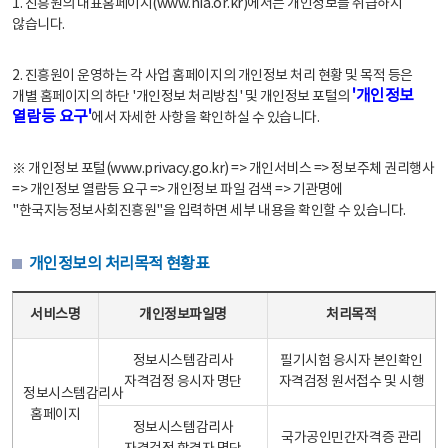
1. 진흥원의 대표홈페이지(www.nia.or.kr)에서는 개인정보를 취급하지
않습니다.
2. 진흥원이 운영하는 각 사업 홈페이지의 개인정보 처리 현황 및 목적 등은
'개인정보
개별 홈페이지의 하단 '개인정보 처리방침' 및 개인정보 포털의
열람등 요구'
에서 자세한 사항을 확인하실 수 있습니다.
※ 개인정보 포털(www.privacy.go.kr) => 개인서비스 => 정보주체 권리행사
=> 개인정보 열람등 요구 => 개인정보 파일 검색 => 기관명에
"한국지능정보사회진흥원"을 입력하면 세부 내용을 확인할 수 있습니다.
개인정보의 처리목적 현황표
개인정보의 처리목적 현황표 - 서비스명, 개인정보파일명, 처리목적으로 구성
서비스명
개인정보파일명
처리목적
정보시스템감리사
필기시험 응시자 본인확인
자격검정 응시자 명단
자격검정 원서접수 및 시행
정보시스템감리사
홈페이지
정보시스템감리사
국가공인민간자격증 관리