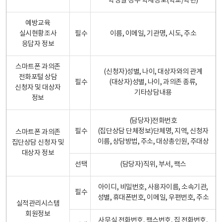
학생일 경우 학제정보(학교/학년)
예방교육
실시현황조사
필수
이름, 이메일, 기관명, 시도, 주소
응답자 정보
스마트폰 과의존
(신청자)성별, 나이, 대상자와의 관계
전화포털 상담
필수
(대상자)성별, 나이, 과의존 종류,
신청자 및 대상자
기타상담내용
정보
(담당자)전화번호
필수
(집단상담 단체정보)단체명, 지역, 신청자
스마트폰 과의존
이름, 상담방법, 주소, 대상총인원, 주대상
집단상담 신청자 및
대상자 정보
선택
(담당자)직위, 부서, 팩스
아이디, 비밀번호, 사용자이름, 소속기관,
필수
성별, 휴대폰번호, 이메일, 우편번호, 주소
실적관리시스템
회원정보
사무실 전화번호, 팩스번호, 집 전화번호,