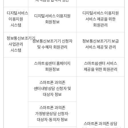
자격검정 합격자 명단
디지털서비스
디지털서비스 이용지원
디지털서비스 이용지원
이용지원
서비스 제공을 위한
회원정보
시스템
회원관리
정보통신보조기기
정보통신보조기기 신청자
정보통신보조기기 보급
사업관리
및 수혜자 회원관리
서비스 제공 및 관리
시스템
스마트쉼센터 홈페이지
스마트쉼센터 서비스
회원정보
제공을 위한 회원관리
스마트폰 과의존
센터내방상담 신청자 및
대상자 정보
스마트폰 과의존
가정방문상담 신청자·
대상자·동의자 정보
스마트폰 과의존 상담