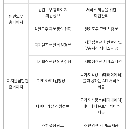
원윈도우 홈페이지
서비스 제공을 위한
회원정보
회원관리
원윈도우
홈페이지
원윈도우 홍보동의 현황
원윈도우 콘텐츠 홍보
디지털집현전 회원관리 및
디지털집현전 회원정보
맞춤지식 서비스 제공
디지털집현전 의견수렴
디지털집현전 서비스 개선
국가지식정보(메타데이터)
디지털집현전
OPEN API 신청정보
를 제공하는 API 서비스
홈페이지
제공
국가지식정보(메타데이터)
데이터개방 신청정보
데이터 다운로드 서비스
제공
추천설정 정보
추천 검색 서비스 제공