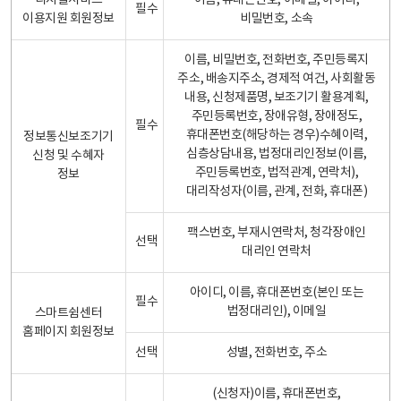
디지털서비스
이름, 휴대폰번호, 이메일, 아이디,
필수
이용지원 회원정보
비밀번호, 소속
이름, 비밀번호, 전화번호, 주민등록지
주소, 배송지주소, 경제적 여건, 사회활동
내용, 신청제품명, 보조기기 활용계획,
주민등록번호, 장애유형, 장애정도,
필수
휴대폰번호(해당하는 경우)수혜이력,
정보통신보조기기
심층상담내용, 법정대리인정보(이름,
신청 및 수혜자
주민등록번호, 법적관계, 연락처),
정보
대리작성자(이름, 관계, 전화, 휴대폰)
팩스번호, 부재시연락처, 청각장애인
선택
대리인 연락처
아이디, 이름, 휴대폰번호(본인 또는
필수
법정대리인), 이메일
스마트쉼센터
홈페이지 회원정보
선택
성별, 전화번호, 주소
(신청자)이름, 휴대폰번호,