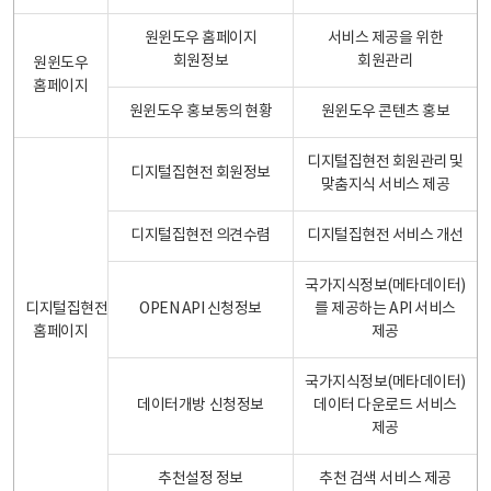
원윈도우 홈페이지
서비스 제공을 위한
회원정보
회원관리
원윈도우
홈페이지
원윈도우 홍보동의 현황
원윈도우 콘텐츠 홍보
디지털집현전 회원관리 및
디지털집현전 회원정보
맞춤지식 서비스 제공
디지털집현전 의견수렴
디지털집현전 서비스 개선
국가지식정보(메타데이터)
디지털집현전
OPEN API 신청정보
를 제공하는 API 서비스
홈페이지
제공
국가지식정보(메타데이터)
데이터개방 신청정보
데이터 다운로드 서비스
제공
추천설정 정보
추천 검색 서비스 제공