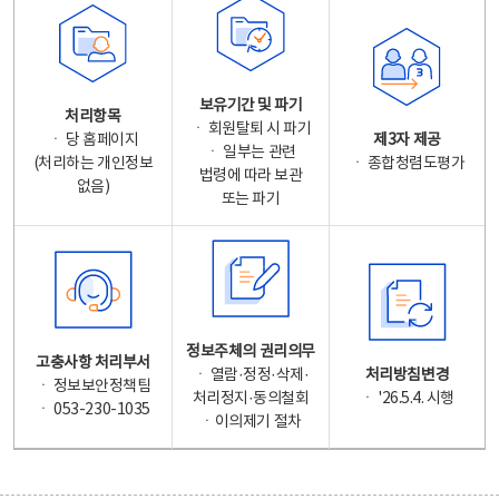
보유기간 및 파기
처리항목
ㆍ 회원탈퇴 시 파기
ㆍ 당 홈페이지
제3자 제공
ㆍ 일부는 관련
(처리하는 개인정보
ㆍ 종합청렴도평가
법령에 따라 보관
없음)
또는 파기
정보주체의 권리의무
고충사항 처리부서
ㆍ 열람·정정·삭제·
처리방침변경
ㆍ 정보보안정책팀
처리정지·동의철회
ㆍ '26.5.4. 시행
ㆍ 053-230-1035
ㆍ이의제기 절차