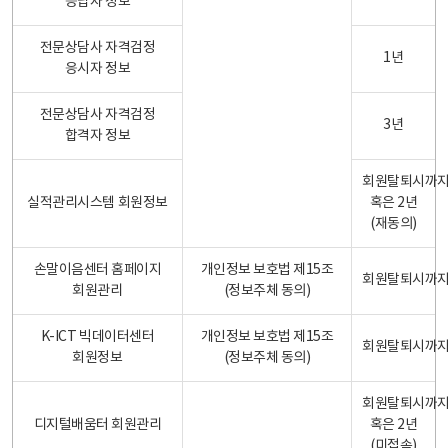
응답자 정보
전문상담사 자격검정
1년
응시자 정보
전문상담사 자격검정
3년
합격자 정보
회원탈퇴시까
실적관리시스템 회원정보
혹은 2년
(재동의)
손말이음센터 홈페이지
개인정보 보호법 제15조
회원탈퇴시까
회원관리
(정보주체 동의)
K-ICT 빅데이터센터
개인정보 보호법 제15조
회원탈퇴시까
회원정보
(정보주체 동의)
회원탈퇴시까
디지털배움터 회원관리
혹은 2년
(미접속)