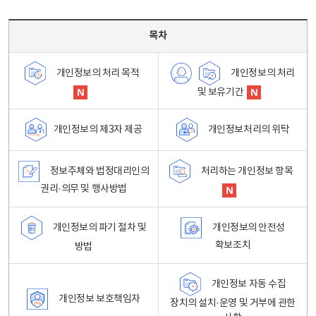
목차 - 개인정보 처리방침 목차를 나타내는표
목차
개인정보의 처리
개인정보의 처리 목적
및 보유기간
개인정보처리의 위탁
개인정보의 제3자 제공
정보주체와 법정대리인의
처리하는 개인정보 항목
권리·의무 및 행사방법
개인정보의 파기 절차 및
개인정보의 안전성
확보조치
방법
개인정보 자동 수집
개인정보 보호책임자
장치의 설치·운영 및 거부에 관한