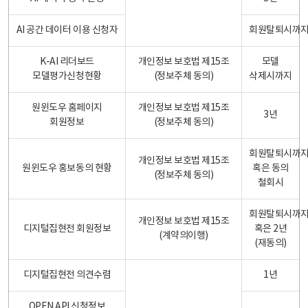
AI 공간 데이터 이용 신청자
회원탈퇴시까
K-AI 리더보드
개인정보 보호법 제15조
모델
모델평가신청현황
(정보주체 동의)
삭제시까지
원윈도우 홈페이지
개인정보 보호법 제15조
3년
회원정보
(정보주체 동의)
회원탈퇴시까
개인정보 보호법 제15조
원윈도우 홍보동의 현황
혹은 동의
(정보주체 동의)
철회시
회원탈퇴시까
개인정보 보호법 제15조
디지털집현전 회원정보
혹은 2년
(계약의이행)
(재동의)
디지털집현전 의견수렴
1년
OPEN API 신청정보