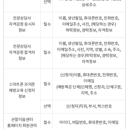
선택
상세주소
전문상담사
이름, 생년월일, 휴대폰번호, 전화번호,
자격검정 응시자
필수
이메일주소, 사진, (해당하는 경우)
정보
학력정보, 경력정보, 자격정보
이름, 생년월일, 휴대폰번호, 전화번호,
전문상담사
이메일주소, 사진, 지역, 성별, 소속, 주소,
자격검정 합격자
필수
(해당하는 경우)학력정보, 경력정보,
정보
자격정보
(신청자)이름, 휴대폰번호, 전화번호,
이메일
필수
스마트폰 과의존
(예방특강 단체)단체명, 신청자, 단체구분,
예방교육 신청자
지역, 주소
정보
선택
(신청자)직위, 부서, 팩스번호
손말이음센터
필수
아이디, 비밀번호, 휴대폰번호, 이메일
홈페이지 회원관리