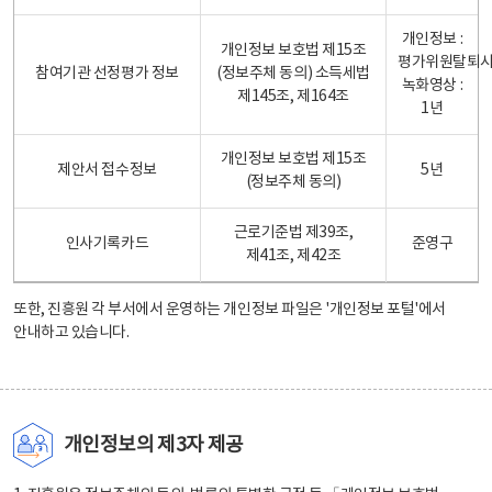
개인정보 :
개인정보 보호법 제15조
평가위원탈퇴
참여기관 선정평가 정보
(정보주체 동의) 소득세법
녹화영상 :
제145조, 제164조
1년
개인정보 보호법 제15조
제안서 접수정보
5년
(정보주체 동의)
근로기준법 제39조,
인사기록카드
준영구
제41조, 제42조
또한, 진흥원 각 부서에서 운영하는 개인정보 파일은
'개인정보 포털'
에서
안내하고 있습니다.
개인정보의 제3자 제공