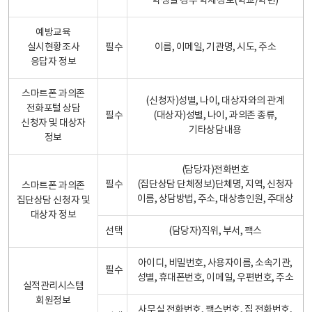
학생일 경우 학제정보(학교/학년)
예방교육
실시현황조사
필수
이름, 이메일, 기관명, 시도, 주소
응답자 정보
스마트폰 과의존
(신청자)성별, 나이, 대상자와의 관계
전화포털 상담
필수
(대상자)성별, 나이, 과의존 종류,
신청자 및 대상자
기타상담내용
정보
(담당자)전화번호
필수
(집단상담 단체정보)단체명, 지역, 신청자
스마트폰 과의존
이름, 상담방법, 주소, 대상총인원, 주대상
집단상담 신청자 및
대상자 정보
선택
(담당자)직위, 부서, 팩스
아이디, 비밀번호, 사용자이름, 소속기관,
필수
성별, 휴대폰번호, 이메일, 우편번호, 주소
실적관리시스템
회원정보
사무실 전화번호, 팩스번호, 집 전화번호,