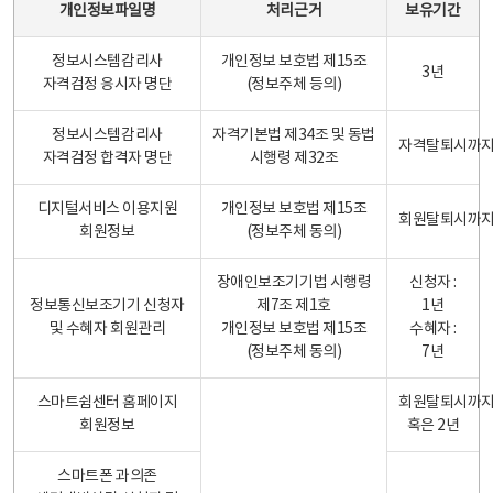
개인정보파일명
처리근거
보유기간
정보시스템감리사
개인정보 보호법 제15조
3년
자격검정 응시자 명단
(정보주체 등의)
정보시스템감리사
자격기본법 제34조 및 동법
자격탈퇴시까
자격검정 합격자 명단
시행령 제32조
디지털서비스 이용지원
개인정보 보호법 제15조
회원탈퇴시까
회원정보
(정보주체 동의)
장애인보조기기법 시행령
신청자 :
정보통신보조기기 신청자
제7조 제1호
1년
및 수혜자 회원관리
개인정보 보호법 제15조
수혜자 :
(정보주체 동의)
7년
스마트쉼센터 홈페이지
회원탈퇴시까
회원정보
혹은 2년
스마트폰 과의존