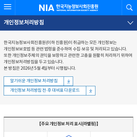
본문
전체메뉴
전체메뉴 열기
검
한국지능정보사회진흥원
바로가기
바로가기
개인정보처리방침
한국지능정보사회진흥원(이하 진흥원)이 취급하는 모든 개인정보는
개인정보보호법 등 관련 법령을 준수하여 수집·보유 및 처리되고 있습니다.
또한 개인정보주체의 권익을 보장하고 관련한 고충을 원활히 처리하기 위하여
개인정보처리방침을 두고 있습니다.
본 방침은 2026년 5월 4일부터 시행됩니다.
알기쉬운 개인정보 처리방침
개인정보 처리방침 전·후 대비표 다운로드
주요 개인정보 처리 표시(라벨링) - 주요 개인정보 처리 표시를 나타내는표
【주요 개인정보 처리 표시(라벨링)】