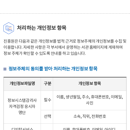
처리하는 개인정보 항목
진흥원은 다음과 같은 개인정보를 법적 근거로 정보주체의 개인정보를 수집 및
이용합니다. 자세한 사항은 각 부서에서 운영하는 서관 홈페이지에 게재하여
정보 주체가 확인할 수 있도록 안내를 하고 있습니다.
정보주체의 동의를 받아 처리하는 개인정보 항목
정보주체의 동의를 받아 처리하는 개인정보 항목 테이블 - 개인정보파일명, 구분, 개인정보 항목으로 구성
개인정보파일명
구분
개인정보 항목
이름, 생년월일, 주소, 휴대폰번호, 이메일,
필수
정보시스템감리사
사진
자격검정 응시자
명단
선택
소속, 직위, 전화번호