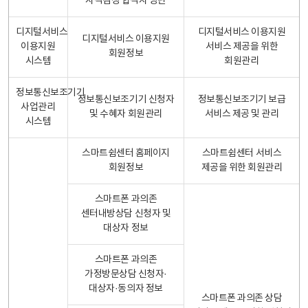
자격검정 합격자 명단
디지털서비스
디지털서비스 이용지원
디지털서비스 이용지원
이용지원
서비스 제공을 위한
회원정보
시스템
회원관리
정보통신보조기기
정보통신보조기기 신청자
정보통신보조기기 보급
사업관리
및 수혜자 회원관리
서비스 제공 및 관리
시스템
스마트쉼센터 홈페이지
스마트쉼센터 서비스
회원정보
제공을 위한 회원관리
스마트폰 과의존
센터내방상담 신청자 및
대상자 정보
스마트폰 과의존
가정방문상담 신청자·
대상자·동의자 정보
스마트폰 과의존 상담