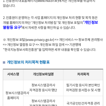
1. 진흥원의 대표홈페이지(www.nia.or.kr)에서는 개인정보를 취급하지
않습니다.
2. 진흥원이 운영하는 각 사업 홈페이지의 개인정보 처리 현황 및 목적 등은
'개인정보
개별 홈페이지의 하단 '개인정보 처리방침' 및 개인정보 포털의
열람등 요구'
에서 자세한 사항을 확인하실 수 있습니다.
※ 개인정보 포털(www.privacy.go.kr) => 개인서비스 => 정보주체 권리행사
=> 개인정보 열람등 요구 => 개인정보 파일 검색 => 기관명에
"한국지능정보사회진흥원"을 입력하면 세부 내용을 확인할 수 있습니다.
개인정보의 처리목적 현황표
개인정보의 처리목적 현황표 - 서비스명, 개인정보파일명, 처리목적으로 구성
서비스명
개인정보파일명
처리목적
정보시스템감리사
필기시험 응시자 본인확인
자격검정 응시자 명단
자격검정 원서접수 및 시행
정보시스템감리사
홈페이지
정보시스템감리사
국가공인민간자격증 관리