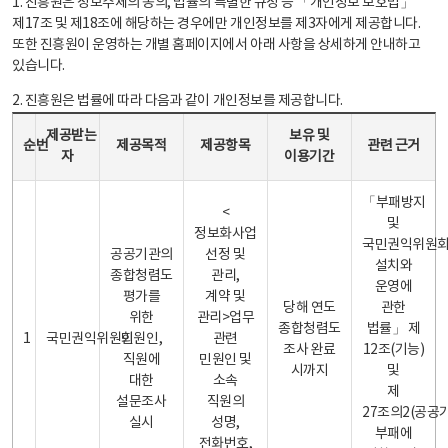
1. 진흥원은 정보주체의 동의, 법률의 특별한 규정 등 「개인정보 보호법」
제17조 및 제18조에 해당하는 경우에만 개인정보를 제3자에게 제공합니다.
또한 진흥원이 운영하는 개별 홈페이지에서 아래 사항을 상세하게 안내하고
있습니다.
2. 진흥원은 법률에 따라 다음과 같이 개인정보를 제공합니다.
개인정보 제공 안내표 - 순번, 제공받는자, 제공목적, 제공항목, 보유 및 이용기간 관련 근거로 구성
제공받는
보유 및
순번
제공목적
제공항목
관련 근거
자
이용기간
「부패방지
<
및
정보화사업
국민권익위원
공공기관의
선정 및
설치와
종합청렴도
관리,
운영에
평가를
계약 및
당해 연도
관한
위한
관리>업무
종합청렴도
법률」 제
1
국민권익위원회
민원인,
관련
조사 완료
12조(기능)
직원에
민원인 및
시까지
및
대한
소속
제
설문조사
직원의
27조의2(공공
실시
성명,
부패에
전화번호,