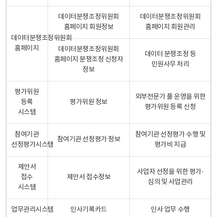
데이터분쟁조정위원회
데이터분쟁조정위원회
홈페이지 회원정보
홈페이지 회원관리
데이터분쟁조정위원회
홈페이지
데이터분쟁조정위원회
데이터 분쟁조정 등
홈페이지 분쟁조정 신청자
민원사무 처리
정보
평가위원
외부전문가 풀 운영을 위한
등록
평가위원 정보
평가위원 등록 신청
시스템
참여기관
참여기관 선정평가 수행 및
참여기관 선정평가 정보
선정평가시스템
평가비 지급
제안서
사업자 선정을 위한 평가·
접수
제안서 접수정보
심의 및 사업관리
시스템
업무관리시스템
인사기록카드
인사 업무 수행