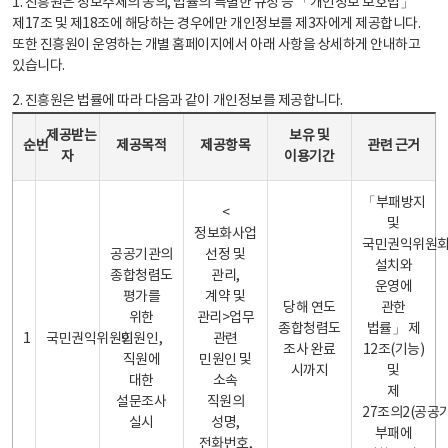
1. 진흥원은 정보주체의 동의, 법률의 특별한 규정 등 「개인정보 보호법」
제17조 및 제18조에 해당하는 경우에만 개인정보를 제3자에게 제공합니다.
또한 진흥원이 운영하는 개별 홈페이지에서 아래 사항을 상세하게 안내하고
있습니다.
2. 진흥원은 법률에 따라 다음과 같이 개인정보를 제공합니다.
개인정보 제공 안내표 - 순번, 제공받는자, 제공목적, 제공항목, 보유 및 이용기간 관련 근거로 구성
제공받는
보유 및
순번
제공목적
제공항목
관련 근거
자
이용기간
「부패방지
<
및
정보화사업
국민권익위원
공공기관의
선정 및
설치와
종합청렴도
관리,
운영에
평가를
계약 및
당해 연도
관한
위한
관리>업무
종합청렴도
법률」 제
1
국민권익위원회
민원인,
관련
조사 완료
12조(기능)
직원에
민원인 및
시까지
및
대한
소속
제
설문조사
직원의
27조의2(공공
실시
성명,
부패에
전화번호,