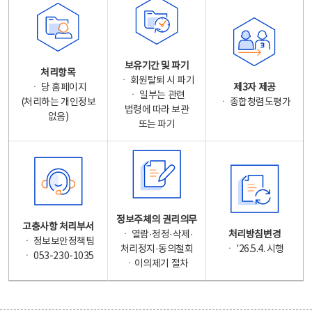
보유기간 및 파기
처리항목
ㆍ 회원탈퇴 시 파기
ㆍ 당 홈페이지
제3자 제공
ㆍ 일부는 관련
(처리하는 개인정보
ㆍ 종합청렴도평가
법령에 따라 보관
없음)
또는 파기
정보주체의 권리의무
고충사항 처리부서
ㆍ 열람·정정·삭제·
처리방침변경
ㆍ 정보보안정책팀
처리정지·동의철회
ㆍ '26.5.4. 시행
ㆍ 053-230-1035
ㆍ이의제기 절차