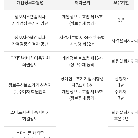
개인정보파일명
처리근거
보유기간
정보시스템감리사
개인정보 보호법 제15조
3년
자격검정 응시자 명단
(정보주체 등의)
정보시스템감리사
자격기본법 제34조 및 동법
자격탈퇴시까
자격검정 합격자 명단
시행령 제32조
디지털서비스 이용지원
개인정보 보호법 제15조
회원탈퇴시까
회원정보
(정보주체 동의)
장애인보조기기법 시행령
신청자 :
정보통신보조기기 신청자
제7조 제1호
1년
및 수혜자 회원관리
개인정보 보호법 제15조
수혜자 :
(정보주체 동의)
7년
스마트쉼센터 홈페이지
회원탈퇴시까
회원정보
혹은 2년
스마트폰 과의존