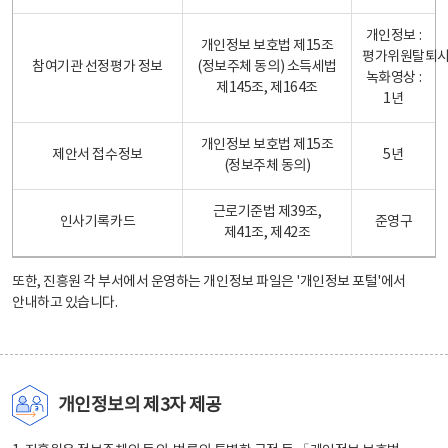
개인정보 :
개인정보 보호법 제15조
평가위원탈퇴
참여기관 선정평가 정보
(정보주체 동의) 소득세법
녹화영상 :
제145조, 제164조
1년
개인정보 보호법 제15조
제안서 접수정보
5년
(정보주체 동의)
근로기준법 제39조,
인사기록카드
준영구
제41조, 제42조
또한, 진흥원 각 부서에서 운영하는 개인정보 파일은
'개인정보 포털'
에서
안내하고 있습니다.
개인정보의 제3자 제공