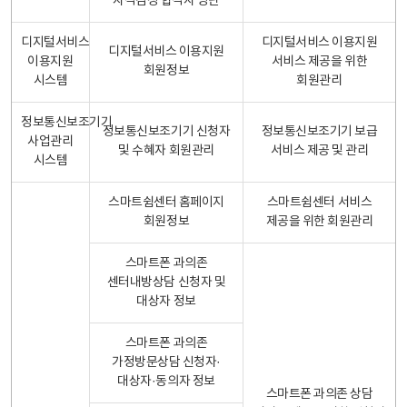
자격검정 합격자 명단
디지털서비스
디지털서비스 이용지원
디지털서비스 이용지원
이용지원
서비스 제공을 위한
회원정보
시스템
회원관리
정보통신보조기기
정보통신보조기기 신청자
정보통신보조기기 보급
사업관리
및 수혜자 회원관리
서비스 제공 및 관리
시스템
스마트쉼센터 홈페이지
스마트쉼센터 서비스
회원정보
제공을 위한 회원관리
스마트폰 과의존
센터내방상담 신청자 및
대상자 정보
스마트폰 과의존
가정방문상담 신청자·
대상자·동의자 정보
스마트폰 과의존 상담