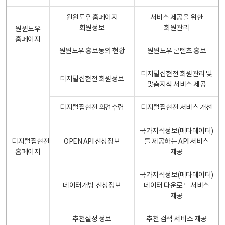
원윈도우 홈페이지
서비스 제공을 위한
회원정보
회원관리
원윈도우
홈페이지
원윈도우 홍보동의 현황
원윈도우 콘텐츠 홍보
디지털집현전 회원관리 및
디지털집현전 회원정보
맞춤지식 서비스 제공
디지털집현전 의견수렴
디지털집현전 서비스 개선
국가지식정보(메타데이터)
디지털집현전
OPEN API 신청정보
를 제공하는 API 서비스
홈페이지
제공
국가지식정보(메타데이터)
데이터개방 신청정보
데이터 다운로드 서비스
제공
추천설정 정보
추천 검색 서비스 제공