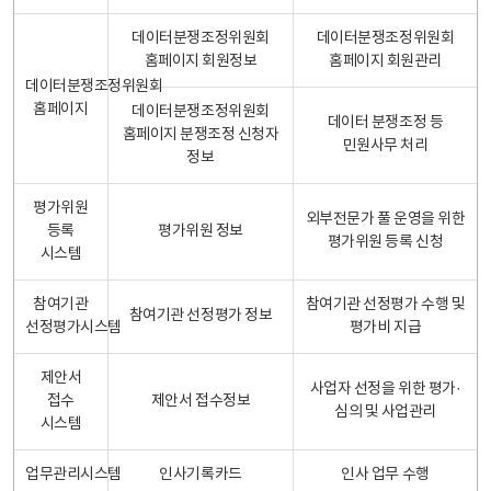
데이터분쟁조정위원회
데이터분쟁조정위원회
홈페이지 회원정보
홈페이지 회원관리
데이터분쟁조정위원회
홈페이지
데이터분쟁조정위원회
데이터 분쟁조정 등
홈페이지 분쟁조정 신청자
민원사무 처리
정보
평가위원
외부전문가 풀 운영을 위한
등록
평가위원 정보
평가위원 등록 신청
시스템
참여기관
참여기관 선정평가 수행 및
참여기관 선정평가 정보
선정평가시스템
평가비 지급
제안서
사업자 선정을 위한 평가·
접수
제안서 접수정보
심의 및 사업관리
시스템
업무관리시스템
인사기록카드
인사 업무 수행