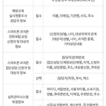
학생일 경우 학제정보(학교/학년)
예방교육
실시현황조사
필수
이름, 이메일, 기관명, 시도, 주소
응답자 정보
스마트폰 과의존
(신청자)성별, 나이, 대상자와의 관계
전화포털 상담
필수
(대상자)성별, 나이, 과의존 종류,
신청자 및 대상자
기타상담내용
정보
(담당자)전화번호
필수
(집단상담 단체정보)단체명, 지역, 신청자
스마트폰 과의존
이름, 상담방법, 주소, 대상총인원, 주대상
집단상담 신청자 및
대상자 정보
선택
(담당자)직위, 부서, 팩스
아이디, 비밀번호, 사용자이름, 소속기관,
필수
성별, 휴대폰번호, 이메일, 우편번호, 주소
실적관리시스템
회원정보
사무실 전화번호, 팩스번호, 집 전화번호,