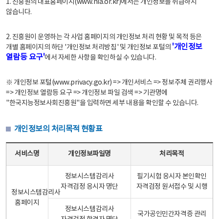
1. 진흥원의 대표홈페이지(www.nia.or.kr)에서는 개인정보를 취급하지
않습니다.
2. 진흥원이 운영하는 각 사업 홈페이지의 개인정보 처리 현황 및 목적 등은
'개인정보
개별 홈페이지의 하단 '개인정보 처리방침' 및 개인정보 포털의
열람등 요구'
에서 자세한 사항을 확인하실 수 있습니다.
※ 개인정보 포털(www.privacy.go.kr) => 개인서비스 => 정보주체 권리행사
=> 개인정보 열람등 요구 => 개인정보 파일 검색 => 기관명에
"한국지능정보사회진흥원"을 입력하면 세부 내용을 확인할 수 있습니다.
개인정보의 처리목적 현황표
개인정보의 처리목적 현황표 - 서비스명, 개인정보파일명, 처리목적으로 구성
서비스명
개인정보파일명
처리목적
정보시스템감리사
필기시험 응시자 본인확인
자격검정 응시자 명단
자격검정 원서접수 및 시행
정보시스템감리사
홈페이지
정보시스템감리사
국가공인민간자격증 관리