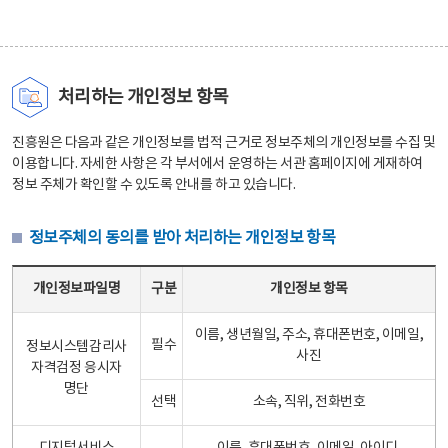
처리하는 개인정보 항목
진흥원은 다음과 같은 개인정보를 법적 근거로 정보주체의 개인정보를 수집 및
이용합니다. 자세한 사항은 각 부서에서 운영하는 서관 홈페이지에 게재하여
정보 주체가 확인할 수 있도록 안내를 하고 있습니다.
정보주체의 동의를 받아 처리하는 개인정보 항목
정보주체의 동의를 받아 처리하는 개인정보 항목 테이블 - 개인정보파일명, 구분, 개인정보 항목으로 구성
개인정보파일명
구분
개인정보 항목
이름, 생년월일, 주소, 휴대폰번호, 이메일,
필수
정보시스템감리사
사진
자격검정 응시자
명단
선택
소속, 직위, 전화번호