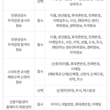
선택
상세주소
전문상담사
이름, 생년월일, 휴대폰번호, 전화번호,
자격검정 응시자
필수
이메일주소, 사진, (해당하는 경우)
정보
학력정보, 경력정보, 자격정보
이름, 생년월일, 휴대폰번호, 전화번호,
전문상담사
이메일주소, 사진, 지역, 성별, 소속, 주소,
자격검정 합격자
필수
(해당하는 경우)학력정보, 경력정보,
정보
자격정보
(신청자)이름, 휴대폰번호, 전화번호,
이메일
필수
스마트폰 과의존
(예방특강 단체)단체명, 신청자, 단체구분,
예방교육 신청자
지역, 주소
정보
선택
(신청자)직위, 부서, 팩스번호
손말이음센터
필수
아이디, 비밀번호, 휴대폰번호, 이메일
홈페이지 회원관리