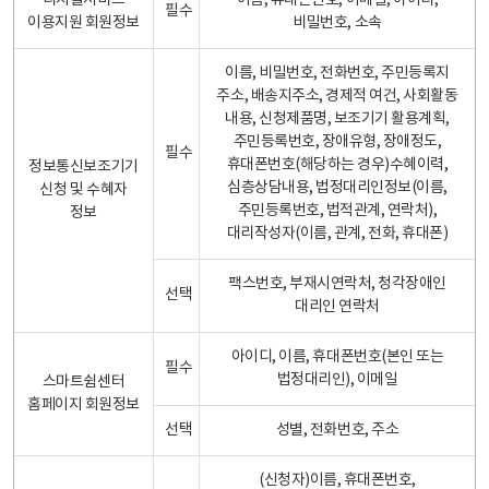
디지털서비스
이름, 휴대폰번호, 이메일, 아이디,
필수
이용지원 회원정보
비밀번호, 소속
이름, 비밀번호, 전화번호, 주민등록지
주소, 배송지주소, 경제적 여건, 사회활동
내용, 신청제품명, 보조기기 활용계획,
주민등록번호, 장애유형, 장애정도,
필수
휴대폰번호(해당하는 경우)수혜이력,
정보통신보조기기
심층상담내용, 법정대리인정보(이름,
신청 및 수혜자
주민등록번호, 법적관계, 연락처),
정보
대리작성자(이름, 관계, 전화, 휴대폰)
팩스번호, 부재시연락처, 청각장애인
선택
대리인 연락처
아이디, 이름, 휴대폰번호(본인 또는
필수
법정대리인), 이메일
스마트쉼센터
홈페이지 회원정보
선택
성별, 전화번호, 주소
(신청자)이름, 휴대폰번호,