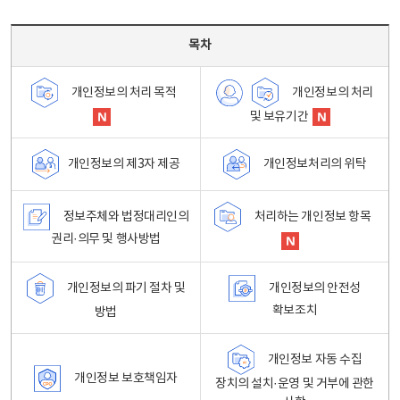
목차 - 개인정보 처리방침 목차를 나타내는표
목차
개인정보의 처리
개인정보의 처리 목적
및 보유기간
개인정보처리의 위탁
개인정보의 제3자 제공
정보주체와 법정대리인의
처리하는 개인정보 항목
권리·의무 및 행사방법
개인정보의 파기 절차 및
개인정보의 안전성
확보조치
방법
개인정보 자동 수집
개인정보 보호책임자
장치의 설치·운영 및 거부에 관한