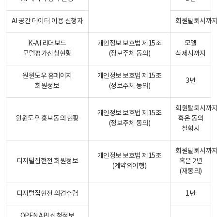
AI 공간 데이터 이용 신청자
회원탈퇴시까
K-AI 리더보드
개인정보 보호법 제15조
모델
모델평가신청현황
(정보주체 동의)
삭제시까지
원윈도우 홈페이지
개인정보 보호법 제15조
3년
회원정보
(정보주체 동의)
회원탈퇴시까
개인정보 보호법 제15조
원윈도우 홍보동의 현황
혹은 동의
(정보주체 동의)
철회시
회원탈퇴시까
개인정보 보호법 제15조
디지털집현전 회원정보
혹은 2년
(계약의이행)
(재동의)
디지털집현전 의견수렴
1년
OPEN API 신청정보