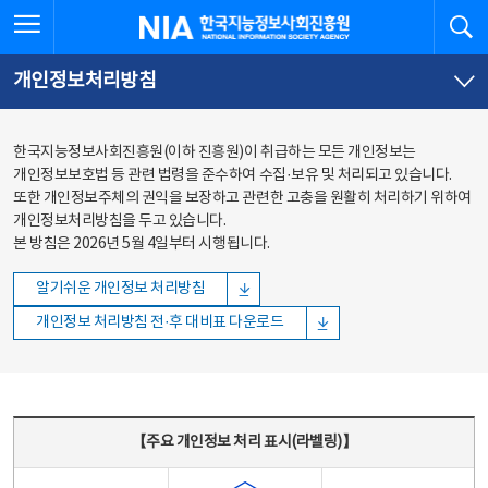
본문
전체메뉴
전체메뉴 열기
검
한국지능정보사회진흥원
바로가기
바로가기
개인정보처리방침
한국지능정보사회진흥원(이하 진흥원)이 취급하는 모든 개인정보는
개인정보보호법 등 관련 법령을 준수하여 수집·보유 및 처리되고 있습니다.
또한 개인정보주체의 권익을 보장하고 관련한 고충을 원활히 처리하기 위하여
개인정보처리방침을 두고 있습니다.
본 방침은 2026년 5월 4일부터 시행됩니다.
알기쉬운 개인정보 처리방침
개인정보 처리방침 전·후 대비표 다운로드
주요 개인정보 처리 표시(라벨링) - 주요 개인정보 처리 표시를 나타내는표
【주요 개인정보 처리 표시(라벨링)】