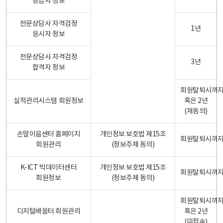
응답자 정보
전문상담사 자격검정
1년
응시자 정보
전문상담사 자격검정
3년
합격자 정보
회원탈퇴시까
실적관리시스템 회원정보
혹은 2년
(재동의)
손말이음센터 홈페이지
개인정보 보호법 제15조
회원탈퇴시까
회원관리
(정보주체 동의)
K-ICT 빅데이터센터
개인정보 보호법 제15조
회원탈퇴시까
회원정보
(정보주체 동의)
회원탈퇴시까
디지털배움터 회원관리
혹은 2년
(미접속)