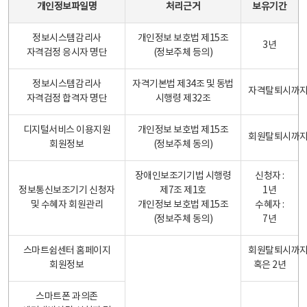
개인정보파일명
처리근거
보유기간
정보시스템감리사
개인정보 보호법 제15조
3년
자격검정 응시자 명단
(정보주체 등의)
정보시스템감리사
자격기본법 제34조 및 동법
자격탈퇴시까
자격검정 합격자 명단
시행령 제32조
디지털서비스 이용지원
개인정보 보호법 제15조
회원탈퇴시까
회원정보
(정보주체 동의)
장애인보조기기법 시행령
신청자 :
정보통신보조기기 신청자
제7조 제1호
1년
및 수혜자 회원관리
개인정보 보호법 제15조
수혜자 :
(정보주체 동의)
7년
스마트쉼센터 홈페이지
회원탈퇴시까
회원정보
혹은 2년
스마트폰 과의존