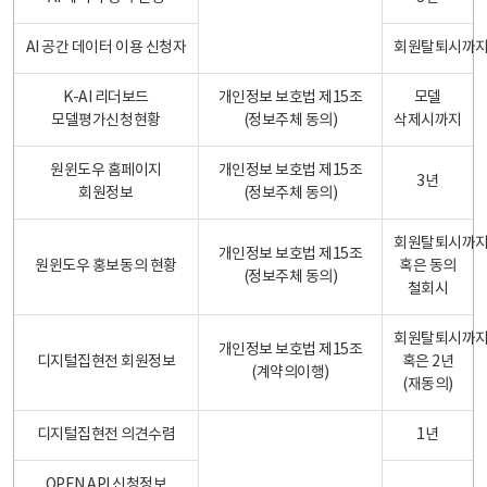
AI 공간 데이터 이용 신청자
회원탈퇴시까
K-AI 리더보드
개인정보 보호법 제15조
모델
모델평가신청현황
(정보주체 동의)
삭제시까지
원윈도우 홈페이지
개인정보 보호법 제15조
3년
회원정보
(정보주체 동의)
회원탈퇴시까
개인정보 보호법 제15조
원윈도우 홍보동의 현황
혹은 동의
(정보주체 동의)
철회시
회원탈퇴시까
개인정보 보호법 제15조
디지털집현전 회원정보
혹은 2년
(계약의이행)
(재동의)
디지털집현전 의견수렴
1년
OPEN API 신청정보