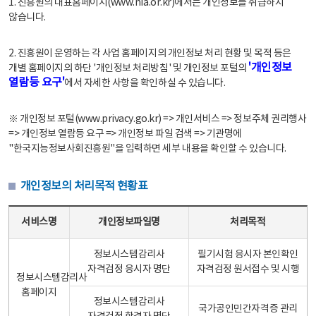
1. 진흥원의 대표홈페이지(www.nia.or.kr)에서는 개인정보를 취급하지
않습니다.
2. 진흥원이 운영하는 각 사업 홈페이지의 개인정보 처리 현황 및 목적 등은
'개인정보
개별 홈페이지의 하단 '개인정보 처리방침' 및 개인정보 포털의
열람등 요구'
에서 자세한 사항을 확인하실 수 있습니다.
※ 개인정보 포털(www.privacy.go.kr) => 개인서비스 => 정보주체 권리행사
=> 개인정보 열람등 요구 => 개인정보 파일 검색 => 기관명에
"한국지능정보사회진흥원"을 입력하면 세부 내용을 확인할 수 있습니다.
개인정보의 처리목적 현황표
개인정보의 처리목적 현황표 - 서비스명, 개인정보파일명, 처리목적으로 구성
서비스명
개인정보파일명
처리목적
정보시스템감리사
필기시험 응시자 본인확인
자격검정 응시자 명단
자격검정 원서접수 및 시행
정보시스템감리사
홈페이지
정보시스템감리사
국가공인민간자격증 관리