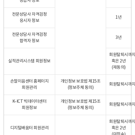
응답자 정보
전문상담사 자격검정
1년
응시자 정보
전문상담사 자격검정
3년
합격자 정보
회원탈퇴시까
실적관리시스템 회원정보
혹은 2년
(재동의)
손말이음센터 홈페이지
개인정보 보호법 제15조
회원탈퇴시까
회원관리
(정보주체 동의)
K-ICT 빅데이터센터
개인정보 보호법 제15조
회원탈퇴시까
회원정보
(정보주체 동의)
회원탈퇴시까
디지털배움터 회원관리
혹은 2년
(미접속)