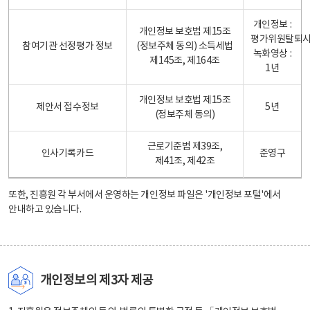
개인정보 :
개인정보 보호법 제15조
평가위원탈퇴
참여기관 선정평가 정보
(정보주체 동의) 소득세법
녹화영상 :
제145조, 제164조
1년
개인정보 보호법 제15조
제안서 접수정보
5년
(정보주체 동의)
근로기준법 제39조,
인사기록카드
준영구
제41조, 제42조
또한, 진흥원 각 부서에서 운영하는 개인정보 파일은
'개인정보 포털'
에서
안내하고 있습니다.
개인정보의 제3자 제공