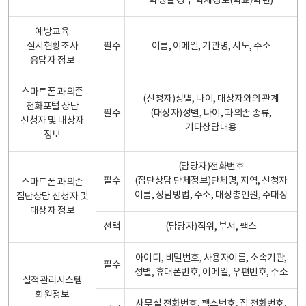
학생일 경우 학제정보(학교/학년)
예방교육
실시현황조사
필수
이름, 이메일, 기관명, 시도, 주소
응답자 정보
스마트폰 과의존
(신청자)성별, 나이, 대상자와의 관계
전화포털 상담
필수
(대상자)성별, 나이, 과의존 종류,
신청자 및 대상자
기타상담내용
정보
(담당자)전화번호
필수
(집단상담 단체정보)단체명, 지역, 신청자
스마트폰 과의존
이름, 상담방법, 주소, 대상총인원, 주대상
집단상담 신청자 및
대상자 정보
선택
(담당자)직위, 부서, 팩스
아이디, 비밀번호, 사용자이름, 소속기관,
필수
성별, 휴대폰번호, 이메일, 우편번호, 주소
실적관리시스템
회원정보
사무실 전화번호, 팩스번호, 집 전화번호,