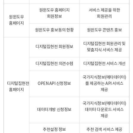
원윈도우 홈페이지
서비스 제공을 위한
회원정보
회원관리
원윈도우
홈페이지
원윈도우 홍보동의 현황
원윈도우 콘텐츠 홍보
디지털집현전 회원관리 및
디지털집현전 회원정보
맞춤지식 서비스 제공
디지털집현전 의견수렴
디지털집현전 서비스 개선
국가지식정보(메타데이터)
디지털집현전
OPEN API 신청정보
를 제공하는 API 서비스
홈페이지
제공
국가지식정보(메타데이터)
데이터개방 신청정보
데이터 다운로드 서비스
제공
추천설정 정보
추천 검색 서비스 제공