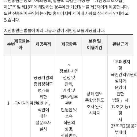
1. 진흥원은 정보주체의 동의, 법률의 특별한 규정 등 「개인정보 보호법」
제17조 및 제18조에 해당하는 경우에만 개인정보를 제3자에게 제공합니다.
또한 진흥원이 운영하는 개별 홈페이지에서 아래 사항을 상세하게 안내하고
있습니다.
2. 진흥원은 법률에 따라 다음과 같이 개인정보를 제공합니다.
개인정보 제공 안내표 - 순번, 제공받는자, 제공목적, 제공항목, 보유 및 이용기간 관련 근거로 구성
제공받는
보유 및
순번
제공목적
제공항목
관련 근거
자
이용기간
「부패방지
<
및
정보화사업
국민권익위원
공공기관의
선정 및
설치와
종합청렴도
관리,
운영에
평가를
계약 및
당해 연도
관한
위한
관리>업무
종합청렴도
법률」 제
1
국민권익위원회
민원인,
관련
조사 완료
12조(기능)
직원에
민원인 및
시까지
및
대한
소속
제
설문조사
직원의
27조의2(공공
실시
성명,
부패에
전화번호,