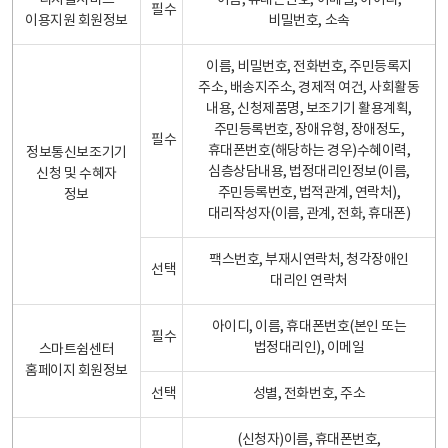
디지털서비스
이름, 휴대폰번호, 이메일, 아이디,
필수
이용지원 회원정보
비밀번호, 소속
이름, 비밀번호, 전화번호, 주민등록지
주소, 배송지주소, 경제적 여건, 사회활동
내용, 신청제품명, 보조기기 활용계획,
주민등록번호, 장애유형, 장애정도,
필수
휴대폰번호(해당하는 경우)수혜이력,
정보통신보조기기
심층상담내용, 법정대리인정보(이름,
신청 및 수혜자
주민등록번호, 법적관계, 연락처),
정보
대리작성자(이름, 관계, 전화, 휴대폰)
팩스번호, 부재시연락처, 청각장애인
선택
대리인 연락처
아이디, 이름, 휴대폰번호(본인 또는
필수
법정대리인), 이메일
스마트쉼센터
홈페이지 회원정보
선택
성별, 전화번호, 주소
(신청자)이름, 휴대폰번호,