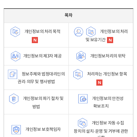
목차 - 개인정보 처리방침 목차를 나타내는표
목차
개인정보의 처리
개인정보의 처리 목적
및 보유기간
개인정보처리의 위탁
개인정보의 제3자 제공
정보주체와 법정대리인의
처리하는 개인정보 항목
권리·의무 및 행사방법
개인정보의 파기 절차 및
개인정보의 안전성
확보조치
방법
개인정보 자동 수집
개인정보 보호책임자
장치의 설치·운영 및 거부에 관한