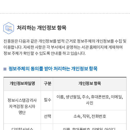
처리하는 개인정보 항목
진흥원은 다음과 같은 개인정보를 법적 근거로 정보주체의 개인정보를 수집 및
이용합니다. 자세한 사항은 각 부서에서 운영하는 서관 홈페이지에 게재하여
정보 주체가 확인할 수 있도록 안내를 하고 있습니다.
정보주체의 동의를 받아 처리하는 개인정보 항목
정보주체의 동의를 받아 처리하는 개인정보 항목 테이블 - 개인정보파일명, 구분, 개인정보 항목으로 구성
개인정보파일명
구분
개인정보 항목
이름, 생년월일, 주소, 휴대폰번호, 이메일,
필수
정보시스템감리사
사진
자격검정 응시자
명단
선택
소속, 직위, 전화번호