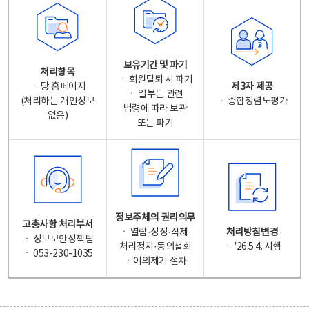
보유기간 및 파기
처리항목
ㆍ 회원탈퇴 시 파기
ㆍ 당 홈페이지
제3자 제공
ㆍ 일부는 관련
(처리하는 개인정보
ㆍ 종합청렴도평가
법령에 따라 보관
없음)
또는 파기
정보주체의 권리의무
고충사항 처리부서
ㆍ 열람·정정·삭제·
처리방침변경
ㆍ 정보보안정책팀
처리정지·동의철회
ㆍ '26.5.4. 시행
ㆍ 053-230-1035
ㆍ이의제기 절차