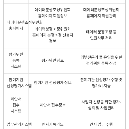
데이터분쟁조정위원회
데이터분쟁조정위원회
홈페이지 회원정보
홈페이지 회원관리
데이터분쟁조정위원회
홈페이지
데이터분쟁조정위원회
데이터 분쟁조정 등
홈페이지 분쟁조정 신청자
민원사무 처리
정보
평가위원
외부전문가 풀 운영을 위한
등록
평가위원 정보
평가위원 등록 신청
시스템
참여기관
참여기관 선정평가 수행 및
참여기관 선정평가 정보
선정평가시스템
평가비 지급
제안서
사업자 선정을 위한 평가·
접수
제안서 접수정보
심의 및 사업관리
시스템
업무관리시스템
인사기록카드
인사 업무 수행