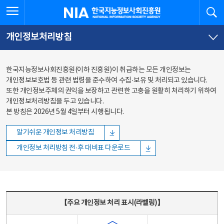
본문
전체메뉴
전체메뉴 열기
검
한국지능정보사회진흥원
바로가기
바로가기
개인정보처리방침
한국지능정보사회진흥원(이하 진흥원)이 취급하는 모든 개인정보는
개인정보보호법 등 관련 법령을 준수하여 수집·보유 및 처리되고 있습니다.
또한 개인정보주체의 권익을 보장하고 관련한 고충을 원활히 처리하기 위하여
개인정보처리방침을 두고 있습니다.
본 방침은 2026년 5월 4일부터 시행됩니다.
알기쉬운 개인정보 처리방침
개인정보 처리방침 전·후 대비표 다운로드
주요 개인정보 처리 표시(라벨링) - 주요 개인정보 처리 표시를 나타내는표
【주요 개인정보 처리 표시(라벨링)】