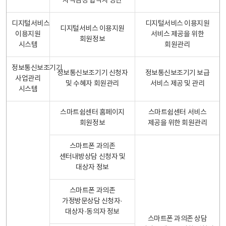
자격검정 합격자 명단
디지털서비스
디지털서비스 이용지원
디지털서비스 이용지원
이용지원
서비스 제공을 위한
회원정보
시스템
회원관리
정보통신보조기기
정보통신보조기기 신청자
정보통신보조기기 보급
사업관리
및 수혜자 회원관리
서비스 제공 및 관리
시스템
스마트쉼센터 홈페이지
스마트쉼센터 서비스
회원정보
제공을 위한 회원관리
스마트폰 과의존
센터내방상담 신청자 및
대상자 정보
스마트폰 과의존
가정방문상담 신청자·
대상자·동의자 정보
스마트폰 과의존 상담