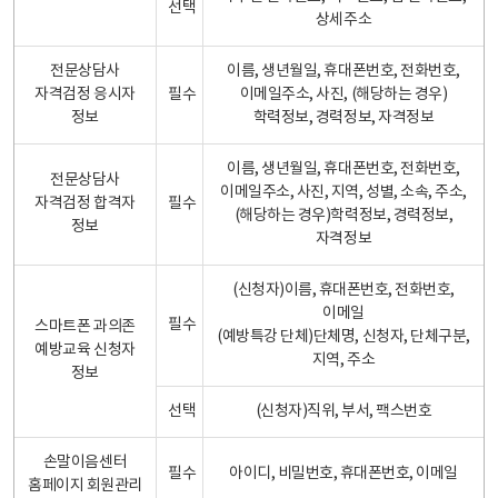
선택
상세주소
전문상담사
이름, 생년월일, 휴대폰번호, 전화번호,
자격검정 응시자
필수
이메일주소, 사진, (해당하는 경우)
정보
학력정보, 경력정보, 자격정보
이름, 생년월일, 휴대폰번호, 전화번호,
전문상담사
이메일주소, 사진, 지역, 성별, 소속, 주소,
자격검정 합격자
필수
(해당하는 경우)학력정보, 경력정보,
정보
자격정보
(신청자)이름, 휴대폰번호, 전화번호,
이메일
필수
스마트폰 과의존
(예방특강 단체)단체명, 신청자, 단체구분,
예방교육 신청자
지역, 주소
정보
선택
(신청자)직위, 부서, 팩스번호
손말이음센터
필수
아이디, 비밀번호, 휴대폰번호, 이메일
홈페이지 회원관리