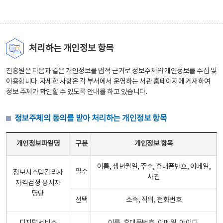
처리하는 개인정보 항목
진흥원은 다음과 같은 개인정보를 법적 근거로 정보주체의 개인정보를 수집 및
이용합니다. 자세한 사항은 각 부서에서 운영하는 서관 홈페이지에 게재하여
정보 주체가 확인할 수 있도록 안내를 하고 있습니다.
정보주체의 동의를 받아 처리하는 개인정보 항목
정보주체의 동의를 받아 처리하는 개인정보 항목 테이블 - 개인정보파일명, 구분, 개인정보 항목으로 구성
개인정보파일명
구분
개인정보 항목
이름, 생년월일, 주소, 휴대폰번호, 이메일,
필수
정보시스템감리사
사진
자격검정 응시자
명단
선택
소속, 직위, 전화번호