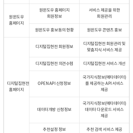
원윈도우 홈페이지
서비스 제공을 위한
회원정보
회원관리
원윈도우
홈페이지
원윈도우 홍보동의 현황
원윈도우 콘텐츠 홍보
디지털집현전 회원관리 및
디지털집현전 회원정보
맞춤지식 서비스 제공
디지털집현전 의견수렴
디지털집현전 서비스 개선
국가지식정보(메타데이터)
디지털집현전
OPEN API 신청정보
를 제공하는 API 서비스
홈페이지
제공
국가지식정보(메타데이터)
데이터개방 신청정보
데이터 다운로드 서비스
제공
추천설정 정보
추천 검색 서비스 제공