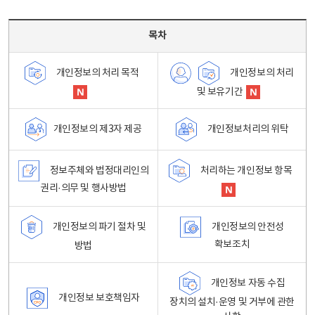
목차 - 개인정보 처리방침 목차를 나타내는표
목차
개인정보의 처리
개인정보의 처리 목적
및 보유기간
개인정보처리의 위탁
개인정보의 제3자 제공
정보주체와 법정대리인의
처리하는 개인정보 항목
권리·의무 및 행사방법
개인정보의 파기 절차 및
개인정보의 안전성
확보조치
방법
개인정보 자동 수집
개인정보 보호책임자
장치의 설치·운영 및 거부에 관한