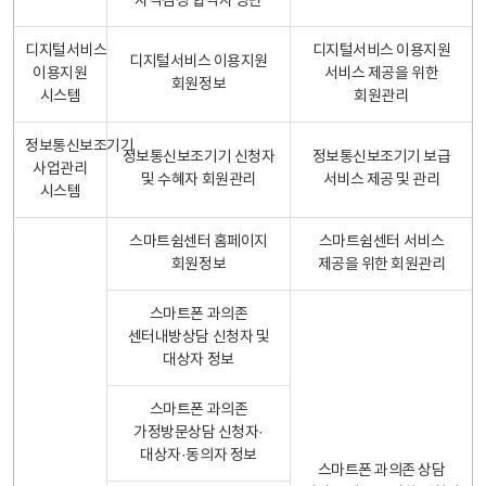
자격검정 합격자 명단
디지털서비스
디지털서비스 이용지원
디지털서비스 이용지원
이용지원
서비스 제공을 위한
회원정보
시스템
회원관리
정보통신보조기기
정보통신보조기기 신청자
정보통신보조기기 보급
사업관리
및 수혜자 회원관리
서비스 제공 및 관리
시스템
스마트쉼센터 홈페이지
스마트쉼센터 서비스
회원정보
제공을 위한 회원관리
스마트폰 과의존
센터내방상담 신청자 및
대상자 정보
스마트폰 과의존
가정방문상담 신청자·
대상자·동의자 정보
스마트폰 과의존 상담