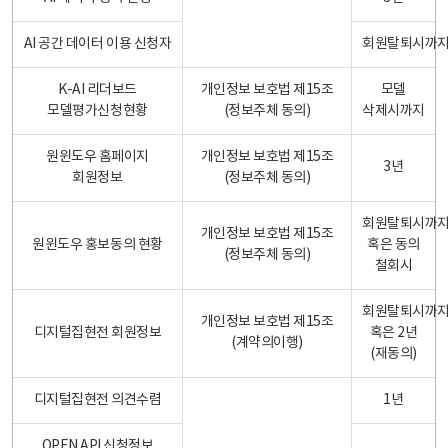
AI 공간 데이터 이용 신청자
회원탈퇴시까
K-AI 리더보드
개인정보 보호법 제15조
모델
모델평가신청현황
(정보주체 동의)
삭제시까지
원윈도우 홈페이지
개인정보 보호법 제15조
3년
회원정보
(정보주체 동의)
회원탈퇴시까
개인정보 보호법 제15조
원윈도우 홍보동의 현황
혹은 동의
(정보주체 동의)
철회시
회원탈퇴시까
개인정보 보호법 제15조
디지털집현전 회원정보
혹은 2년
(계약의이행)
(재동의)
디지털집현전 의견수렴
1년
OPEN API 신청정보