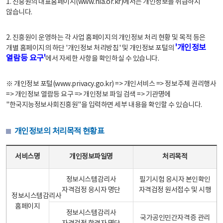
1. 진흥원의 대표홈페이지(www.nia.or.kr)에서는 개인정보를 취급하지
않습니다.
2. 진흥원이 운영하는 각 사업 홈페이지의 개인정보 처리 현황 및 목적 등은
'개인정보
개별 홈페이지의 하단 '개인정보 처리방침' 및 개인정보 포털의
열람등 요구'
에서 자세한 사항을 확인하실 수 있습니다.
※ 개인정보 포털(www.privacy.go.kr) => 개인서비스 => 정보주체 권리행사
=> 개인정보 열람등 요구 => 개인정보 파일 검색 => 기관명에
"한국지능정보사회진흥원"을 입력하면 세부 내용을 확인할 수 있습니다.
개인정보의 처리목적 현황표
개인정보의 처리목적 현황표 - 서비스명, 개인정보파일명, 처리목적으로 구성
서비스명
개인정보파일명
처리목적
정보시스템감리사
필기시험 응시자 본인확인
자격검정 응시자 명단
자격검정 원서접수 및 시행
정보시스템감리사
홈페이지
정보시스템감리사
국가공인민간자격증 관리