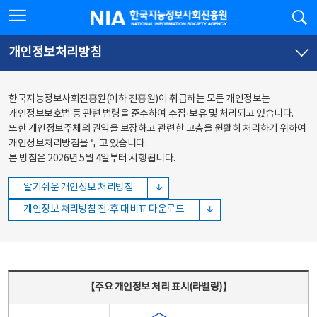
본문
전체메뉴
전체메뉴 열기
검
한국지능정보사회진흥원
바로가기
바로가기
개인정보처리방침
한국지능정보사회진흥원(이하 진흥원)이 취급하는 모든 개인정보는
개인정보보호법 등 관련 법령을 준수하여 수집·보유 및 처리되고 있습니다.
또한 개인정보주체의 권익을 보장하고 관련한 고충을 원활히 처리하기 위하여
개인정보처리방침을 두고 있습니다.
본 방침은 2026년 5월 4일부터 시행됩니다.
알기쉬운 개인정보 처리방침
개인정보 처리방침 전·후 대비표 다운로드
주요 개인정보 처리 표시(라벨링) - 주요 개인정보 처리 표시를 나타내는표
【주요 개인정보 처리 표시(라벨링)】