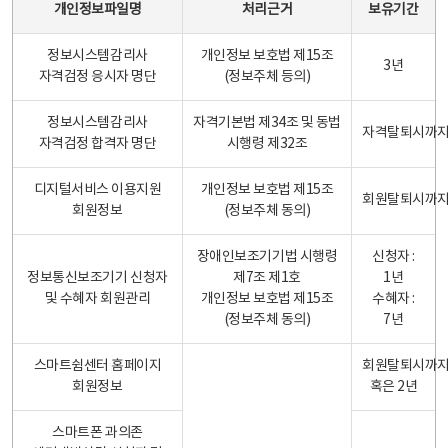
개인정보파일명
처리근거
보유기간
정보시스템감리사
개인정보 보호법 제15조
3년
자격검정 응시자 명단
(정보주체 등의)
정보시스템감리사
자격기본법 제34조 및 동법
자격탈퇴시까
자격검정 합격자 명단
시행령 제32조
디지털서비스 이용지원
개인정보 보호법 제15조
회원탈퇴시까
회원정보
(정보주체 동의)
장애인보조기기법 시행령
신청자 :
정보통신보조기기 신청자
제7조 제1호
1년
및 수혜자 회원관리
개인정보 보호법 제15조
수혜자 :
(정보주체 동의)
7년
스마트쉼센터 홈페이지
회원탈퇴시까
회원정보
혹은 2년
스마트폰 과의존