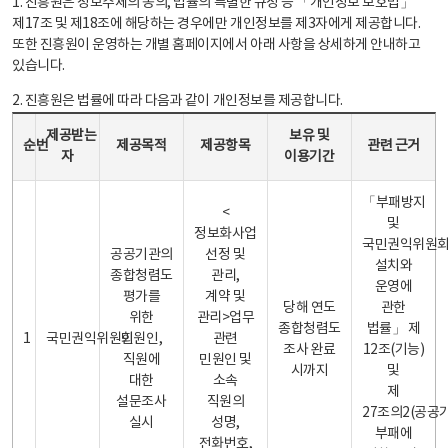
1. 진흥원은 정보주체의 동의, 법률의 특별한 규정 등 「개인정보 보호법」
제17조 및 제18조에 해당하는 경우에만 개인정보를 제3자에게 제공합니다.
또한 진흥원이 운영하는 개별 홈페이지에서 아래 사항을 상세하게 안내하고
있습니다.
2. 진흥원은 법률에 따라 다음과 같이 개인정보를 제공합니다.
개인정보 제공 안내표 - 순번, 제공받는자, 제공목적, 제공항목, 보유 및 이용기간 관련 근거로 구성
제공받는
보유 및
순번
제공목적
제공항목
관련 근거
자
이용기간
「부패방지
<
및
정보화사업
국민권익위원
공공기관의
선정 및
설치와
종합청렴도
관리,
운영에
평가를
계약 및
당해 연도
관한
위한
관리>업무
종합청렴도
법률」 제
1
국민권익위원회
민원인,
관련
조사 완료
12조(기능)
직원에
민원인 및
시까지
및
대한
소속
제
설문조사
직원의
27조의2(공공
실시
성명,
부패에
전화번호,