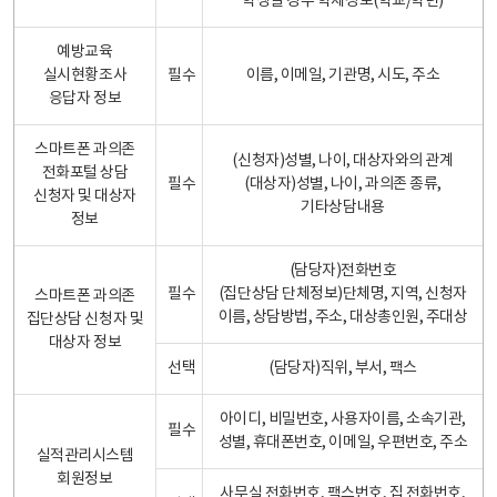
학생일 경우 학제정보(학교/학년)
예방교육
실시현황조사
필수
이름, 이메일, 기관명, 시도, 주소
응답자 정보
스마트폰 과의존
(신청자)성별, 나이, 대상자와의 관계
전화포털 상담
필수
(대상자)성별, 나이, 과의존 종류,
신청자 및 대상자
기타상담내용
정보
(담당자)전화번호
필수
(집단상담 단체정보)단체명, 지역, 신청자
스마트폰 과의존
이름, 상담방법, 주소, 대상총인원, 주대상
집단상담 신청자 및
대상자 정보
선택
(담당자)직위, 부서, 팩스
아이디, 비밀번호, 사용자이름, 소속기관,
필수
성별, 휴대폰번호, 이메일, 우편번호, 주소
실적관리시스템
회원정보
사무실 전화번호, 팩스번호, 집 전화번호,