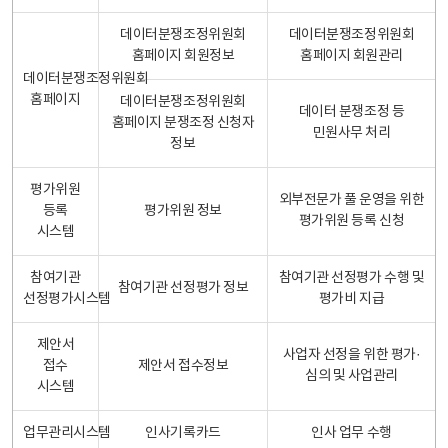
데이터분쟁조정위원회
데이터분쟁조정위원회
홈페이지 회원정보
홈페이지 회원관리
데이터분쟁조정위원회
홈페이지
데이터분쟁조정위원회
데이터 분쟁조정 등
홈페이지 분쟁조정 신청자
민원사무 처리
정보
평가위원
외부전문가 풀 운영을 위한
등록
평가위원 정보
평가위원 등록 신청
시스템
참여기관
참여기관 선정평가 수행 및
참여기관 선정평가 정보
선정평가시스템
평가비 지급
제안서
사업자 선정을 위한 평가·
접수
제안서 접수정보
심의 및 사업관리
시스템
업무관리시스템
인사기록카드
인사 업무 수행