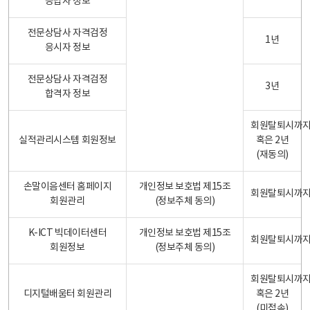
응답자 정보
전문상담사 자격검정
1년
응시자 정보
전문상담사 자격검정
3년
합격자 정보
회원탈퇴시까
실적관리시스템 회원정보
혹은 2년
(재동의)
손말이음센터 홈페이지
개인정보 보호법 제15조
회원탈퇴시까
회원관리
(정보주체 동의)
K-ICT 빅데이터센터
개인정보 보호법 제15조
회원탈퇴시까
회원정보
(정보주체 동의)
회원탈퇴시까
디지털배움터 회원관리
혹은 2년
(미접속)