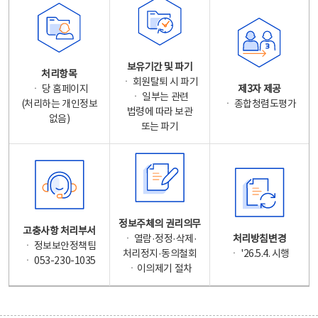
보유기간 및 파기
처리항목
ㆍ 회원탈퇴 시 파기
ㆍ 당 홈페이지
제3자 제공
ㆍ 일부는 관련
(처리하는 개인정보
ㆍ 종합청렴도평가
법령에 따라 보관
없음)
또는 파기
정보주체의 권리의무
고충사항 처리부서
ㆍ 열람·정정·삭제·
처리방침변경
ㆍ 정보보안정책팀
처리정지·동의철회
ㆍ '26.5.4. 시행
ㆍ 053-230-1035
ㆍ이의제기 절차