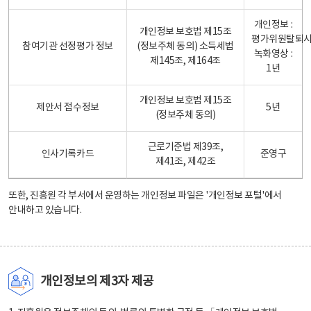
개인정보 :
개인정보 보호법 제15조
평가위원탈퇴
참여기관 선정평가 정보
(정보주체 동의) 소득세법
녹화영상 :
제145조, 제164조
1년
개인정보 보호법 제15조
제안서 접수정보
5년
(정보주체 동의)
근로기준법 제39조,
인사기록카드
준영구
제41조, 제42조
또한, 진흥원 각 부서에서 운영하는 개인정보 파일은
'개인정보 포털'
에서
안내하고 있습니다.
개인정보의 제3자 제공