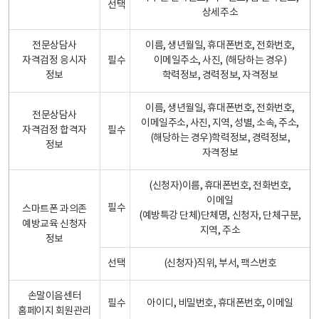
선택
상세주소
전문상담사
이름, 생년월일, 휴대폰번호, 전화번호,
자격검정 응시자
필수
이메일주소, 사진, (해당하는 경우)
정보
학력정보, 경력정보, 자격정보
이름, 생년월일, 휴대폰번호, 전화번호,
전문상담사
이메일주소, 사진, 지역, 성별, 소속, 주소,
자격검정 합격자
필수
(해당하는 경우)학력정보, 경력정보,
정보
자격정보
(신청자)이름, 휴대폰번호, 전화번호,
이메일
필수
스마트폰 과의존
(예방특강 단체)단체명, 신청자, 단체구분,
예방교육 신청자
지역, 주소
정보
선택
(신청자)직위, 부서, 팩스번호
손말이음센터
필수
아이디, 비밀번호, 휴대폰번호, 이메일
홈페이지 회원관리