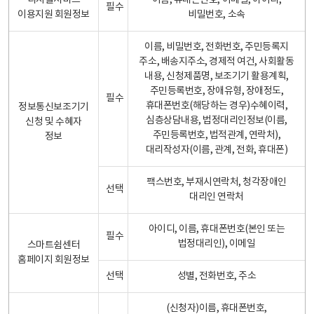
디지털서비스
이름, 휴대폰번호, 이메일, 아이디,
필수
이용지원 회원정보
비밀번호, 소속
이름, 비밀번호, 전화번호, 주민등록지
주소, 배송지주소, 경제적 여건, 사회활동
내용, 신청제품명, 보조기기 활용계획,
주민등록번호, 장애유형, 장애정도,
필수
휴대폰번호(해당하는 경우)수혜이력,
정보통신보조기기
심층상담내용, 법정대리인정보(이름,
신청 및 수혜자
주민등록번호, 법적관계, 연락처),
정보
대리작성자(이름, 관계, 전화, 휴대폰)
팩스번호, 부재시연락처, 청각장애인
선택
대리인 연락처
아이디, 이름, 휴대폰번호(본인 또는
필수
법정대리인), 이메일
스마트쉼센터
홈페이지 회원정보
선택
성별, 전화번호, 주소
(신청자)이름, 휴대폰번호,