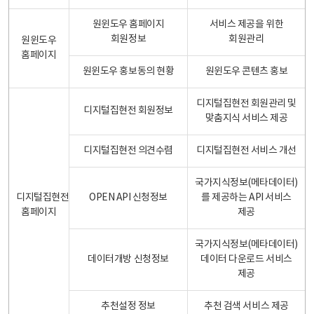
원윈도우 홈페이지
서비스 제공을 위한
회원정보
회원관리
원윈도우
홈페이지
원윈도우 홍보동의 현황
원윈도우 콘텐츠 홍보
디지털집현전 회원관리 및
디지털집현전 회원정보
맞춤지식 서비스 제공
디지털집현전 의견수렴
디지털집현전 서비스 개선
국가지식정보(메타데이터)
디지털집현전
OPEN API 신청정보
를 제공하는 API 서비스
홈페이지
제공
국가지식정보(메타데이터)
데이터개방 신청정보
데이터 다운로드 서비스
제공
추천설정 정보
추천 검색 서비스 제공