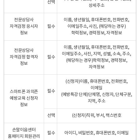
선택
상세주소
전문상담사
이름, 생년월일, 휴대폰번호, 전화번호,
자격검정 응시자
필수
이메일주소, 사진, (해당하는 경우)
정보
학력정보, 경력정보, 자격정보
이름, 생년월일, 휴대폰번호, 전화번호,
전문상담사
이메일주소, 사진, 지역, 성별, 소속, 주소,
자격검정 합격자
필수
(해당하는 경우)학력정보, 경력정보,
정보
자격정보
(신청자)이름, 휴대폰번호, 전화번호,
이메일
필수
스마트폰 과의존
(예방특강 단체)단체명, 신청자, 단체구분,
예방교육 신청자
지역, 주소
정보
선택
(신청자)직위, 부서, 팩스번호
손말이음센터
필수
아이디, 비밀번호, 휴대폰번호, 이메일
홈페이지 회원관리