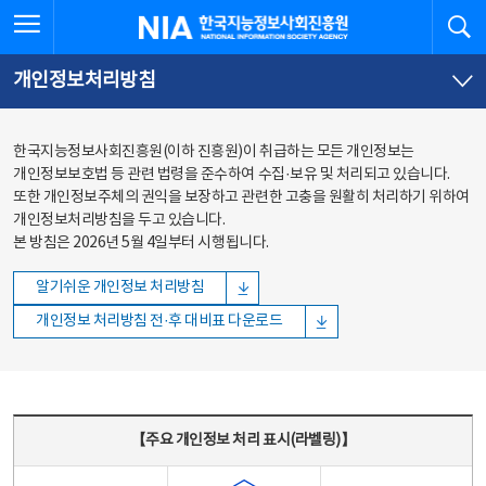
본문
전체메뉴
전체메뉴 열기
검
한국지능정보사회진흥원
바로가기
바로가기
개인정보처리방침
한국지능정보사회진흥원(이하 진흥원)이 취급하는 모든 개인정보는
개인정보보호법 등 관련 법령을 준수하여 수집·보유 및 처리되고 있습니다.
또한 개인정보주체의 권익을 보장하고 관련한 고충을 원활히 처리하기 위하여
개인정보처리방침을 두고 있습니다.
본 방침은 2026년 5월 4일부터 시행됩니다.
알기쉬운 개인정보 처리방침
개인정보 처리방침 전·후 대비표 다운로드
주요 개인정보 처리 표시(라벨링) - 주요 개인정보 처리 표시를 나타내는표
【주요 개인정보 처리 표시(라벨링)】