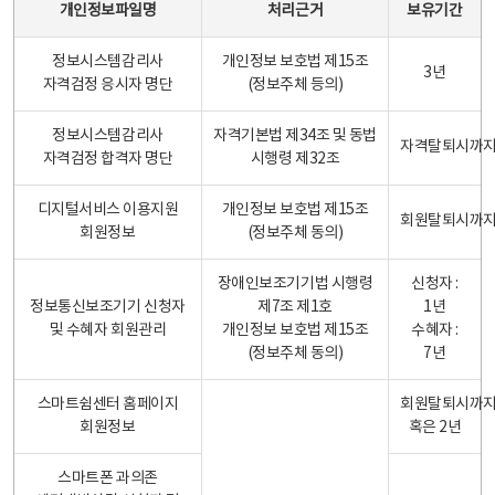
개인정보파일명
처리근거
보유기간
정보시스템감리사
개인정보 보호법 제15조
3년
자격검정 응시자 명단
(정보주체 등의)
정보시스템감리사
자격기본법 제34조 및 동법
자격탈퇴시까
자격검정 합격자 명단
시행령 제32조
디지털서비스 이용지원
개인정보 보호법 제15조
회원탈퇴시까
회원정보
(정보주체 동의)
장애인보조기기법 시행령
신청자 :
정보통신보조기기 신청자
제7조 제1호
1년
및 수혜자 회원관리
개인정보 보호법 제15조
수혜자 :
(정보주체 동의)
7년
스마트쉼센터 홈페이지
회원탈퇴시까
회원정보
혹은 2년
스마트폰 과의존