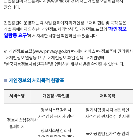
1. 진흥원의 대표홈페이지(www.nia.or.kr)에서는 개인정보를 취급하지
않습니다.
2. 진흥원이 운영하는 각 사업 홈페이지의 개인정보 처리 현황 및 목적 등은
'개인정보
개별 홈페이지의 하단 '개인정보 처리방침' 및 개인정보 포털의
열람등 요구'
에서 자세한 사항을 확인하실 수 있습니다.
※ 개인정보 포털(www.privacy.go.kr) => 개인서비스 => 정보주체 권리행사
=> 개인정보 열람등 요구 => 개인정보 파일 검색 => 기관명에
"한국지능정보사회진흥원"을 입력하면 세부 내용을 확인할 수 있습니다.
개인정보의 처리목적 현황표
개인정보의 처리목적 현황표 - 서비스명, 개인정보파일명, 처리목적으로 구성
서비스명
개인정보파일명
처리목적
정보시스템감리사
필기시험 응시자 본인확인
자격검정 응시자 명단
자격검정 원서접수 및 시행
정보시스템감리사
홈페이지
정보시스템감리사
국가공인민간자격증 관리