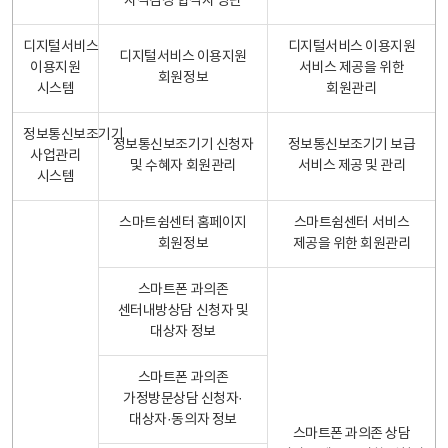
자격검정 합격자 명단
디지털서비스
디지털서비스 이용지원
디지털서비스 이용지원
이용지원
서비스 제공을 위한
회원정보
시스템
회원관리
정보통신보조기기
정보통신보조기기 신청자
정보통신보조기기 보급
사업관리
및 수혜자 회원관리
서비스 제공 및 관리
시스템
스마트쉼센터 홈페이지
스마트쉼센터 서비스
회원정보
제공을 위한 회원관리
스마트폰 과의존
센터내방상담 신청자 및
대상자 정보
스마트폰 과의존
가정방문상담 신청자·
대상자·동의자 정보
스마트폰 과의존 상담