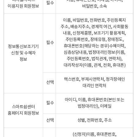
디지털서비스
이름, 휴대폰번호, 이메일, 아이디,
필수
이용지원 회원정보
비밀번호, 소속
이름, 비밀번호, 전화번호, 주민등록지
주소, 배송지주소, 경제적 여건, 사회활동
내용, 신청제품명, 보조기기 활용계획,
주민등록번호, 장애유형, 장애정도,
필수
휴대폰번호(해당하는 경우)수혜이력,
정보통신보조기기
심층상담내용, 법정대리인정보(이름,
신청 및 수혜자
주민등록번호, 법적관계, 연락처),
정보
대리작성자(이름, 관계, 전화, 휴대폰)
팩스번호, 부재시연락처, 청각장애인
선택
대리인 연락처
아이디, 이름, 휴대폰번호(본인 또는
필수
법정대리인), 이메일
스마트쉼센터
홈페이지 회원정보
선택
성별, 전화번호, 주소
(신청자)이름, 휴대폰번호,