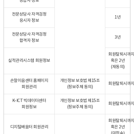
응답자 정보
전문상담사 자격검정
1년
응시자 정보
전문상담사 자격검정
3년
합격자 정보
회원탈퇴시까
실적관리시스템 회원정보
혹은 2년
(재동의)
손말이음센터 홈페이지
개인정보 보호법 제15조
회원탈퇴시까
회원관리
(정보주체 동의)
K-ICT 빅데이터센터
개인정보 보호법 제15조
회원탈퇴시까
회원정보
(정보주체 동의)
회원탈퇴시까
디지털배움터 회원관리
혹은 2년
(미접속)