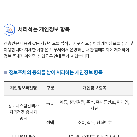
처리하는 개인정보 항목
진흥원은 다음과 같은 개인정보를 법적 근거로 정보주체의 개인정보를 수집 및
이용합니다. 자세한 사항은 각 부서에서 운영하는 서관 홈페이지에 게재하여
정보 주체가 확인할 수 있도록 안내를 하고 있습니다.
정보주체의 동의를 받아 처리하는 개인정보 항목
정보주체의 동의를 받아 처리하는 개인정보 항목 테이블 - 개인정보파일명, 구분, 개인정보 항목으로 구성
개인정보파일명
구분
개인정보 항목
이름, 생년월일, 주소, 휴대폰번호, 이메일,
필수
정보시스템감리사
사진
자격검정 응시자
명단
선택
소속, 직위, 전화번호