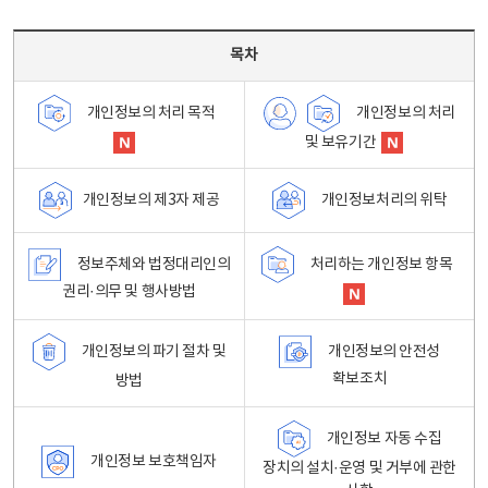
목차 - 개인정보 처리방침 목차를 나타내는표
목차
개인정보의 처리
개인정보의 처리 목적
및 보유기간
개인정보처리의 위탁
개인정보의 제3자 제공
정보주체와 법정대리인의
처리하는 개인정보 항목
권리·의무 및 행사방법
개인정보의 파기 절차 및
개인정보의 안전성
확보조치
방법
개인정보 자동 수집
개인정보 보호책임자
장치의 설치·운영 및 거부에 관한