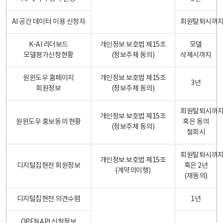
AI 공간 데이터 이용 신청자
회원탈퇴시까
K-AI 리더보드
개인정보 보호법 제15조
모델
모델평가신청현황
(정보주체 동의)
삭제시까지
원윈도우 홈페이지
개인정보 보호법 제15조
3년
회원정보
(정보주체 동의)
회원탈퇴시까
개인정보 보호법 제15조
원윈도우 홍보동의 현황
혹은 동의
(정보주체 동의)
철회시
회원탈퇴시까
개인정보 보호법 제15조
디지털집현전 회원정보
혹은 2년
(계약의이행)
(재동의)
디지털집현전 의견수렴
1년
OPEN API 신청정보