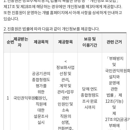
1. 진흥원은 정보주체의 동의, 법률의 특별한 규정 등 「개인정보 보호법」
제17조 및 제18조에 해당하는 경우에만 개인정보를 제3자에게 제공합니다.
또한 진흥원이 운영하는 개별 홈페이지에서 아래 사항을 상세하게 안내하고
있습니다.
2. 진흥원은 법률에 따라 다음과 같이 개인정보를 제공합니다.
개인정보 제공 안내표 - 순번, 제공받는자, 제공목적, 제공항목, 보유 및 이용기간 관련 근거로 구성
제공받는
보유 및
순번
제공목적
제공항목
관련 근거
자
이용기간
「부패방지
<
및
정보화사업
국민권익위원
공공기관의
선정 및
설치와
종합청렴도
관리,
운영에
평가를
계약 및
당해 연도
관한
위한
관리>업무
종합청렴도
법률」 제
1
국민권익위원회
민원인,
관련
조사 완료
12조(기능)
직원에
민원인 및
시까지
및
대한
소속
제
설문조사
직원의
27조의2(공공
실시
성명,
부패에
전화번호,