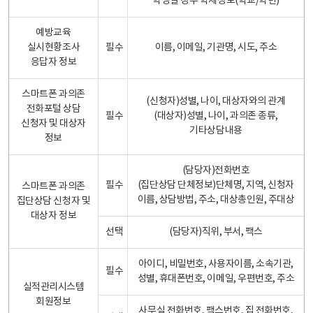
학생일 경우 학제정보(학교/학년)
예방교육
실시현황조사
필수
이름, 이메일, 기관명, 시도, 주소
응답자 정보
스마트폰 과의존
(신청자)성별, 나이, 대상자와의 관계
전화포털 상담
필수
(대상자)성별, 나이, 과의존 종류,
신청자 및 대상자
기타상담내용
정보
(담당자)전화번호
필수
(집단상담 단체정보)단체명, 지역, 신청자
스마트폰 과의존
이름, 상담방법, 주소, 대상총인원, 주대상
집단상담 신청자 및
대상자 정보
선택
(담당자)직위, 부서, 팩스
아이디, 비밀번호, 사용자이름, 소속기관,
필수
성별, 휴대폰번호, 이메일, 우편번호, 주소
실적관리시스템
회원정보
사무실 전화번호, 팩스번호, 집 전화번호,