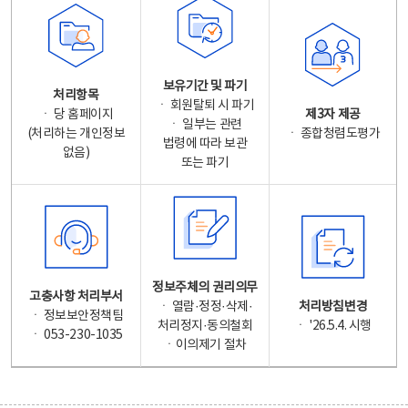
보유기간 및 파기
처리항목
ㆍ 회원탈퇴 시 파기
ㆍ 당 홈페이지
제3자 제공
ㆍ 일부는 관련
(처리하는 개인정보
ㆍ 종합청렴도평가
법령에 따라 보관
없음)
또는 파기
정보주체의 권리의무
고충사항 처리부서
ㆍ 열람·정정·삭제·
처리방침변경
ㆍ 정보보안정책팀
처리정지·동의철회
ㆍ '26.5.4. 시행
ㆍ 053-230-1035
ㆍ이의제기 절차