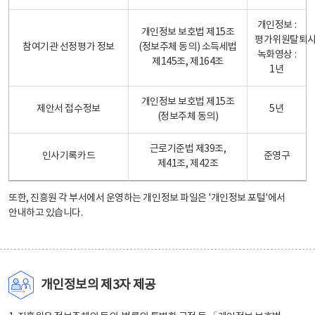
개인정보 :
개인정보 보호법 제15조
평가위원탈퇴
참여기관 선정평가 정보
(정보주체 동의) 소득세법
녹화영상 :
제145조, 제164조
1년
개인정보 보호법 제15조
제안서 접수정보
5년
(정보주체 동의)
근로기준법 제39조,
인사기록카드
준영구
제41조, 제42조
또한, 진흥원 각 부서에서 운영하는 개인정보 파일은
'개인정보 포털'
에서
안내하고 있습니다.
개인정보의 제3자 제공