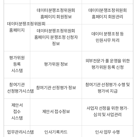
데이터분쟁조정위원회
데이터분쟁조정위원회
홈페이지 회원정보
홈페이지 회원관리
데이터분쟁조정위원회
홈페이지
데이터분쟁조정위원회
데이터 분쟁조정 등
홈페이지 분쟁조정 신청자
민원사무 처리
정보
평가위원
외부전문가 풀 운영을 위한
등록
평가위원 정보
평가위원 등록 신청
시스템
참여기관
참여기관 선정평가 수행 및
참여기관 선정평가 정보
선정평가시스템
평가비 지급
제안서
사업자 선정을 위한 평가·
접수
제안서 접수정보
심의 및 사업관리
시스템
업무관리시스템
인사기록카드
인사 업무 수행