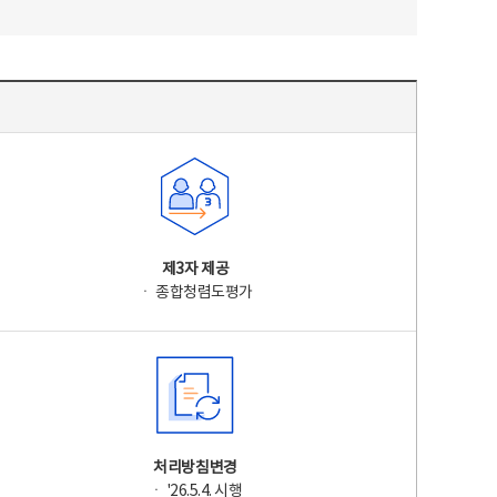
제3자 제공
ㆍ 종합청렴도평가
처리방침변경
ㆍ '26.5.4. 시행