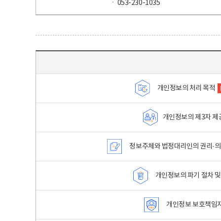
ㆍ 053-230-1035
목차 - 개인정보 처리방침 목차를 나타내는표
개인정보의 처리 목적
개인정보의 제3자 제
정보주체와 법정대리인의 권리·의
개인정보의 파기 절차 및
개인정보 보호책임