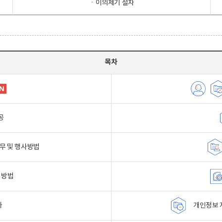
ㆍ이의제기 절차
목차
공
무 및 행사방법
 방법
자
개인정보 자