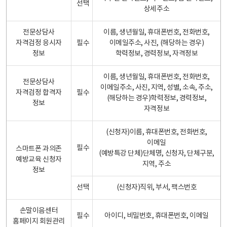
선택
상세주소
전문상담사
이름, 생년월일, 휴대폰번호, 전화번호,
자격검정 응시자
필수
이메일주소, 사진, (해당하는 경우)
정보
학력정보, 경력정보, 자격정보
이름, 생년월일, 휴대폰번호, 전화번호,
전문상담사
이메일주소, 사진, 지역, 성별, 소속, 주소,
자격검정 합격자
필수
(해당하는 경우)학력정보, 경력정보,
정보
자격정보
(신청자)이름, 휴대폰번호, 전화번호,
이메일
필수
스마트폰 과의존
(예방특강 단체)단체명, 신청자, 단체구분,
예방교육 신청자
지역, 주소
정보
선택
(신청자)직위, 부서, 팩스번호
손말이음센터
필수
아이디, 비밀번호, 휴대폰번호, 이메일
홈페이지 회원관리