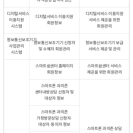
자격검정 합격자 명단
디지털서비스
디지털서비스 이용지원
디지털서비스 이용지원
이용지원
서비스 제공을 위한
회원정보
시스템
회원관리
정보통신보조기기
정보통신보조기기 신청자
정보통신보조기기 보급
사업관리
및 수혜자 회원관리
서비스 제공 및 관리
시스템
스마트쉼센터 홈페이지
스마트쉼센터 서비스
회원정보
제공을 위한 회원관리
스마트폰 과의존
센터내방상담 신청자 및
대상자 정보
스마트폰 과의존
가정방문상담 신청자·
대상자·동의자 정보
스마트폰 과의존 상담