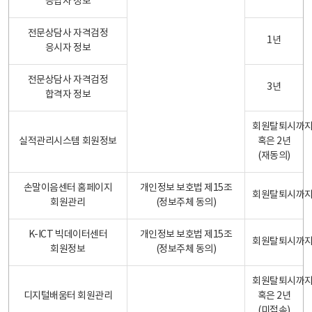
응답자 정보
전문상담사 자격검정
1년
응시자 정보
전문상담사 자격검정
3년
합격자 정보
회원탈퇴시까
실적관리시스템 회원정보
혹은 2년
(재동의)
손말이음센터 홈페이지
개인정보 보호법 제15조
회원탈퇴시까
회원관리
(정보주체 동의)
K-ICT 빅데이터센터
개인정보 보호법 제15조
회원탈퇴시까
회원정보
(정보주체 동의)
회원탈퇴시까
디지털배움터 회원관리
혹은 2년
(미접속)