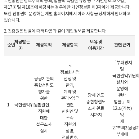
1. 진흥원은 정보주체의 동의, 법률의 특별한 규정 등 「개인정보 보호법」
제17조 및 제18조에 해당하는 경우에만 개인정보를 제3자에게 제공합니다.
또한 진흥원이 운영하는 개별 홈페이지에서 아래 사항을 상세하게 안내하고
있습니다.
2. 진흥원은 법률에 따라 다음과 같이 개인정보를 제공합니다.
개인정보 제공 안내표 - 순번, 제공받는자, 제공목적, 제공항목, 보유 및 이용기간 관련 근거로 구성
제공받는
보유 및
순번
제공목적
제공항목
관련 근거
자
이용기간
「부패방지
<
및
정보화사업
국민권익위원
공공기관의
선정 및
설치와
종합청렴도
관리,
운영에
평가를
계약 및
당해 연도
관한
위한
관리>업무
종합청렴도
법률」 제
1
국민권익위원회
민원인,
관련
조사 완료
12조(기능)
직원에
민원인 및
시까지
및
대한
소속
제
설문조사
직원의
27조의2(공공
실시
성명,
부패에
전화번호,