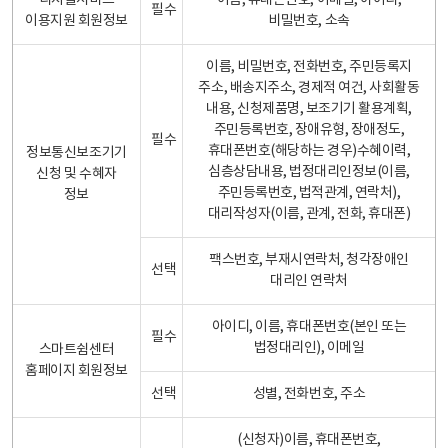
디지털서비스
이름, 휴대폰번호, 이메일, 아이디,
필수
이용지원 회원정보
비밀번호, 소속
이름, 비밀번호, 전화번호, 주민등록지
주소, 배송지주소, 경제적 여건, 사회활동
내용, 신청제품명, 보조기기 활용계획,
주민등록번호, 장애유형, 장애정도,
필수
휴대폰번호(해당하는 경우)수혜이력,
정보통신보조기기
심층상담내용, 법정대리인정보(이름,
신청 및 수혜자
주민등록번호, 법적관계, 연락처),
정보
대리작성자(이름, 관계, 전화, 휴대폰)
팩스번호, 부재시연락처, 청각장애인
선택
대리인 연락처
아이디, 이름, 휴대폰번호(본인 또는
필수
법정대리인), 이메일
스마트쉼센터
홈페이지 회원정보
선택
성별, 전화번호, 주소
(신청자)이름, 휴대폰번호,