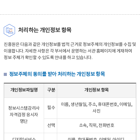
처리하는 개인정보 항목
진흥원은 다음과 같은 개인정보를 법적 근거로 정보주체의 개인정보를 수집 및
이용합니다. 자세한 사항은 각 부서에서 운영하는 서관 홈페이지에 게재하여
정보 주체가 확인할 수 있도록 안내를 하고 있습니다.
정보주체의 동의를 받아 처리하는 개인정보 항목
정보주체의 동의를 받아 처리하는 개인정보 항목 테이블 - 개인정보파일명, 구분, 개인정보 항목으로 구성
개인정보파일명
구분
개인정보 항목
이름, 생년월일, 주소, 휴대폰번호, 이메일,
필수
정보시스템감리사
사진
자격검정 응시자
명단
선택
소속, 직위, 전화번호