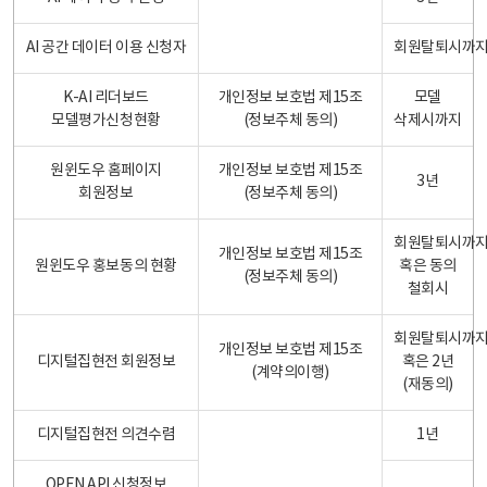
AI 공간 데이터 이용 신청자
회원탈퇴시까
K-AI 리더보드
개인정보 보호법 제15조
모델
모델평가신청현황
(정보주체 동의)
삭제시까지
원윈도우 홈페이지
개인정보 보호법 제15조
3년
회원정보
(정보주체 동의)
회원탈퇴시까
개인정보 보호법 제15조
원윈도우 홍보동의 현황
혹은 동의
(정보주체 동의)
철회시
회원탈퇴시까
개인정보 보호법 제15조
디지털집현전 회원정보
혹은 2년
(계약의이행)
(재동의)
디지털집현전 의견수렴
1년
OPEN API 신청정보