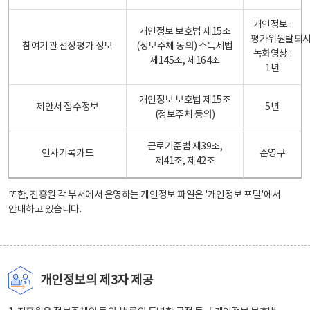
개인정보 :
개인정보 보호법 제15조
평가위원탈퇴
참여기관 선정평가 정보
(정보주체 동의) 소득세법
녹화영상 :
제145조, 제164조
1년
개인정보 보호법 제15조
제안서 접수정보
5년
(정보주체 동의)
근로기준법 제39조,
인사기록카드
준영구
제41조, 제42조
또한, 진흥원 각 부서에서 운영하는 개인정보 파일은
'개인정보 포털'
에서
안내하고 있습니다.
개인정보의 제3자 제공