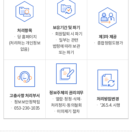
보유기간 및 파기
처리항목
ㆍ 회원탈퇴 시 파기
ㆍ 당 홈페이지
제3자 제공
ㆍ 일부는 관련
(처리하는 개인정보
ㆍ 종합청렴도평가
법령에 따라 보관
없음)
또는 파기
정보주체의 권리의무
고충사항 처리부서
ㆍ 열람·정정·삭제·
처리방침변경
ㆍ 정보보안정책팀
처리정지·동의철회
ㆍ '26.5.4. 시행
ㆍ 053-230-1035
ㆍ이의제기 절차