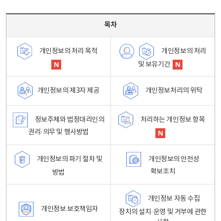
목차 - 개인정보 처리방침 목차를 나타내는표
목차
개인정보의 처리
개인정보의 처리 목적
및 보유기간
개인정보처리의 위탁
개인정보의 제3자 제공
정보주체와 법정대리인의
처리하는 개인정보 항목
권리·의무 및 행사방법
개인정보의 파기 절차 및
개인정보의 안전성
확보조치
방법
개인정보 자동 수집
개인정보 보호책임자
장치의 설치·운영 및 거부에 관한