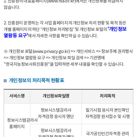
1. 진흥원의 대표홈페이지(www.nia.or.kr)에서는 개인정보를 취급하지
않습니다.
2. 진흥원이 운영하는 각 사업 홈페이지의 개인정보 처리 현황 및 목적 등은
'개인정보
개별 홈페이지의 하단 '개인정보 처리방침' 및 개인정보 포털의
열람등 요구'
에서 자세한 사항을 확인하실 수 있습니다.
※ 개인정보 포털(www.privacy.go.kr) => 개인서비스 => 정보주체 권리행사
=> 개인정보 열람등 요구 => 개인정보 파일 검색 => 기관명에
"한국지능정보사회진흥원"을 입력하면 세부 내용을 확인할 수 있습니다.
개인정보의 처리목적 현황표
개인정보의 처리목적 현황표 - 서비스명, 개인정보파일명, 처리목적으로 구성
서비스명
개인정보파일명
처리목적
정보시스템감리사
필기시험 응시자 본인확인
자격검정 응시자 명단
자격검정 원서접수 및 시행
정보시스템감리사
홈페이지
정보시스템감리사
국가공인민간자격증 관리