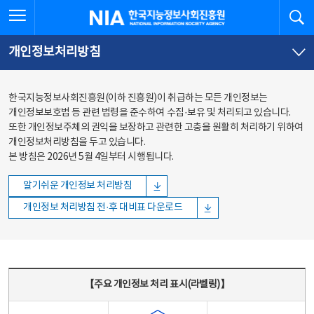
본문
전체메뉴
전체메뉴 열기
검
한국지능정보사회진흥원
바로가기
바로가기
개인정보처리방침
한국지능정보사회진흥원(이하 진흥원)이 취급하는 모든 개인정보는
개인정보보호법 등 관련 법령을 준수하여 수집·보유 및 처리되고 있습니다.
또한 개인정보주체의 권익을 보장하고 관련한 고충을 원활히 처리하기 위하여
개인정보처리방침을 두고 있습니다.
본 방침은 2026년 5월 4일부터 시행됩니다.
알기쉬운 개인정보 처리방침
개인정보 처리방침 전·후 대비표 다운로드
주요 개인정보 처리 표시(라벨링) - 주요 개인정보 처리 표시를 나타내는표
【주요 개인정보 처리 표시(라벨링)】