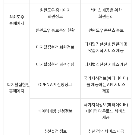
원윈도우 홈페이지
서비스 제공을 위한
회원정보
회원관리
원윈도우
홈페이지
원윈도우 홍보동의 현황
원윈도우 콘텐츠 홍보
디지털집현전 회원관리 및
디지털집현전 회원정보
맞춤지식 서비스 제공
디지털집현전 의견수렴
디지털집현전 서비스 개선
국가지식정보(메타데이터)
디지털집현전
OPEN API 신청정보
를 제공하는 API 서비스
홈페이지
제공
국가지식정보(메타데이터)
데이터개방 신청정보
데이터 다운로드 서비스
제공
추천설정 정보
추천 검색 서비스 제공