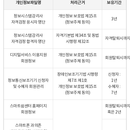
개인정보파일명
처리근거
보유기간
정보시스템감리사
개인정보 보호법 제15조
3년
자격검정 응시자 명단
(정보주체 등의)
정보시스템감리사
자격기본법 제34조 및 동법
자격탈퇴시까
자격검정 합격자 명단
시행령 제32조
디지털서비스 이용지원
개인정보 보호법 제15조
회원탈퇴시까
회원정보
(정보주체 동의)
장애인보조기기법 시행령
신청자 :
정보통신보조기기 신청자
제7조 제1호
1년
및 수혜자 회원관리
개인정보 보호법 제15조
수혜자 :
(정보주체 동의)
7년
스마트쉼센터 홈페이지
회원탈퇴시까
회원정보
혹은 2년
스마트폰 과의존