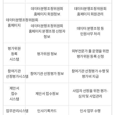
데이터분쟁조정위원회
데이터분쟁조정위원회
홈페이지 회원정보
홈페이지 회원관리
데이터분쟁조정위원회
홈페이지
데이터분쟁조정위원회
데이터 분쟁조정 등
홈페이지 분쟁조정 신청자
민원사무 처리
정보
평가위원
외부전문가 풀 운영을 위한
등록
평가위원 정보
평가위원 등록 신청
시스템
참여기관
참여기관 선정평가 수행 및
참여기관 선정평가 정보
선정평가시스템
평가비 지급
제안서
사업자 선정을 위한 평가·
접수
제안서 접수정보
심의 및 사업관리
시스템
업무관리시스템
인사기록카드
인사 업무 수행