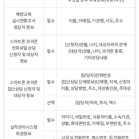
학생일 경우 학제정보(학교/학년)
예방교육
실시현황조사
필수
이름, 이메일, 기관명, 시도, 주소
응답자 정보
스마트폰 과의존
(신청자)성별, 나이, 대상자와의 관계
전화포털 상담
필수
(대상자)성별, 나이, 과의존 종류,
신청자 및 대상자
기타상담내용
정보
(담당자)전화번호
필수
(집단상담 단체정보)단체명, 지역, 신청자
스마트폰 과의존
이름, 상담방법, 주소, 대상총인원, 주대상
집단상담 신청자 및
대상자 정보
선택
(담당자)직위, 부서, 팩스
아이디, 비밀번호, 사용자이름, 소속기관,
필수
성별, 휴대폰번호, 이메일, 우편번호, 주소
실적관리시스템
회원정보
사무실 전화번호, 팩스번호, 집 전화번호,