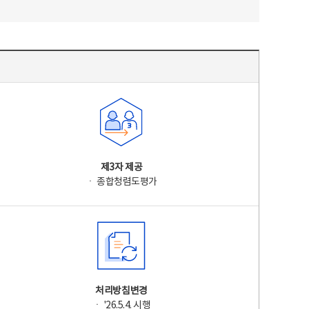
제3자 제공
ㆍ 종합청렴도평가
처리방침변경
ㆍ '26.5.4. 시행