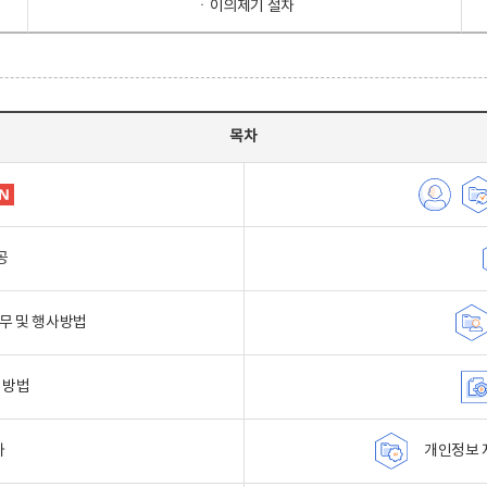
ㆍ이의제기 절차
목차
공
무 및 행사방법
 방법
자
개인정보 자