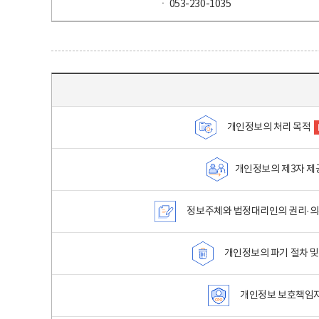
ㆍ 053-230-1035
목차 - 개인정보 처리방침 목차를 나타내는표
개인정보의 처리 목적
개인정보의 제3자 제
정보주체와 법정대리인의 권리·의
개인정보의 파기 절차 및
개인정보 보호책임