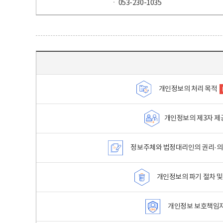
ㆍ 053-230-1035
목차 - 개인정보 처리방침 목차를 나타내는표
개인정보의 처리 목적
개인정보의 제3자 제
정보주체와 법정대리인의 권리·의
개인정보의 파기 절차 및
개인정보 보호책임