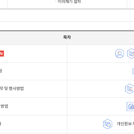
ㆍ이의제기 절차
목차
공
무 및 행사방법
 방법
자
개인정보 자