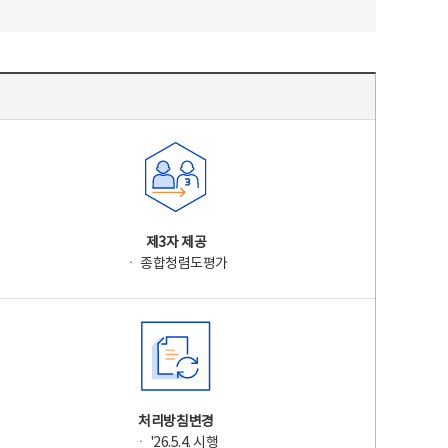
제3자 제공
ㆍ 종합청렴도평가
처리방침변경
ㆍ '26.5.4. 시행