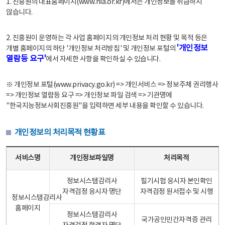
1. 진흥원의 대표홈페이지(www.nia.or.kr)에서는 개인정보를 취급하지
않습니다.
2. 진흥원이 운영하는 각 사업 홈페이지의 개인정보 처리 현황 및 목적 등은
'개인정보
개별 홈페이지의 하단 '개인정보 처리방침' 및 개인정보 포털의
열람등 요구'
에서 자세한 사항을 확인하실 수 있습니다.
※ 개인정보 포털(www.privacy.go.kr) => 개인서비스 => 정보주체 권리행사
=> 개인정보 열람등 요구 => 개인정보 파일 검색 => 기관명에
"한국지능정보사회진흥원"을 입력하면 세부 내용을 확인할 수 있습니다.
개인정보의 처리목적 현황표
개인정보의 처리목적 현황표 - 서비스명, 개인정보파일명, 처리목적으로 구성
서비스명
개인정보파일명
처리목적
정보시스템감리사
필기시험 응시자 본인확인
자격검정 응시자 명단
자격검정 원서접수 및 시행
정보시스템감리사
홈페이지
정보시스템감리사
국가공인민간자격증 관리