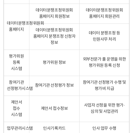
데이터분쟁조정위원회
데이터분쟁조정위원회
홈페이지 회원정보
홈페이지 회원관리
데이터분쟁조정위원회
홈페이지
데이터분쟁조정위원회
데이터 분쟁조정 등
홈페이지 분쟁조정 신청자
민원사무 처리
정보
평가위원
외부전문가 풀 운영을 위한
등록
평가위원 정보
평가위원 등록 신청
시스템
참여기관
참여기관 선정평가 수행 및
참여기관 선정평가 정보
선정평가시스템
평가비 지급
제안서
사업자 선정을 위한 평가·
접수
제안서 접수정보
심의 및 사업관리
시스템
업무관리시스템
인사기록카드
인사 업무 수행