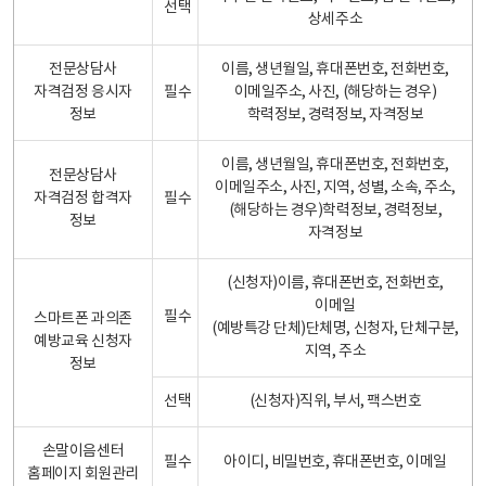
선택
상세주소
전문상담사
이름, 생년월일, 휴대폰번호, 전화번호,
자격검정 응시자
필수
이메일주소, 사진, (해당하는 경우)
정보
학력정보, 경력정보, 자격정보
이름, 생년월일, 휴대폰번호, 전화번호,
전문상담사
이메일주소, 사진, 지역, 성별, 소속, 주소,
자격검정 합격자
필수
(해당하는 경우)학력정보, 경력정보,
정보
자격정보
(신청자)이름, 휴대폰번호, 전화번호,
이메일
필수
스마트폰 과의존
(예방특강 단체)단체명, 신청자, 단체구분,
예방교육 신청자
지역, 주소
정보
선택
(신청자)직위, 부서, 팩스번호
손말이음센터
필수
아이디, 비밀번호, 휴대폰번호, 이메일
홈페이지 회원관리