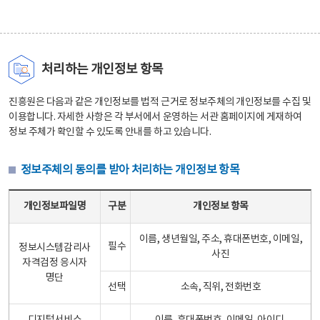
처리하는 개인정보 항목
진흥원은 다음과 같은 개인정보를 법적 근거로 정보주체의 개인정보를 수집 및
이용합니다. 자세한 사항은 각 부서에서 운영하는 서관 홈페이지에 게재하여
정보 주체가 확인할 수 있도록 안내를 하고 있습니다.
정보주체의 동의를 받아 처리하는 개인정보 항목
정보주체의 동의를 받아 처리하는 개인정보 항목 테이블 - 개인정보파일명, 구분, 개인정보 항목으로 구성
개인정보파일명
구분
개인정보 항목
이름, 생년월일, 주소, 휴대폰번호, 이메일,
필수
정보시스템감리사
사진
자격검정 응시자
명단
선택
소속, 직위, 전화번호