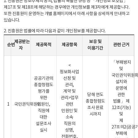
1. 진흥원은 정보주체의 동의, 법률의 특별한 규정 등 「개인정보 보호법」
제17조 및 제18조에 해당하는 경우에만 개인정보를 제3자에게 제공합니다.
또한 진흥원이 운영하는 개별 홈페이지에서 아래 사항을 상세하게 안내하고
있습니다.
2. 진흥원은 법률에 따라 다음과 같이 개인정보를 제공합니다.
개인정보 제공 안내표 - 순번, 제공받는자, 제공목적, 제공항목, 보유 및 이용기간 관련 근거로 구성
제공받는
보유 및
순번
제공목적
제공항목
관련 근거
자
이용기간
「부패방지
<
및
정보화사업
국민권익위원
공공기관의
선정 및
설치와
종합청렴도
관리,
운영에
평가를
계약 및
당해 연도
관한
위한
관리>업무
종합청렴도
법률」 제
1
국민권익위원회
민원인,
관련
조사 완료
12조(기능)
직원에
민원인 및
시까지
및
대한
소속
제
설문조사
직원의
27조의2(공공
실시
성명,
부패에
전화번호,