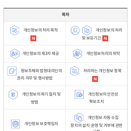
목차 - 개인정보 처리방침 목차를 나타내는표
목차
개인정보의 처리
개인정보의 처리 목적
및 보유기간
개인정보처리의 위탁
개인정보의 제3자 제공
정보주체와 법정대리인의
처리하는 개인정보 항목
권리·의무 및 행사방법
개인정보의 파기 절차 및
개인정보의 안전성
확보조치
방법
개인정보 자동 수집
개인정보 보호책임자
장치의 설치·운영 및 거부에 관한