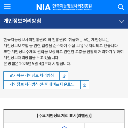
본문
전체메뉴
전체메뉴 열기
검
한국지능정보사회진흥원
바로가기
바로가기
개인정보처리방침
한국지능정보사회진흥원(이하 진흥원)이 취급하는 모든 개인정보는
개인정보보호법 등 관련 법령을 준수하여 수집·보유 및 처리되고 있습니다.
또한 개인정보주체의 권익을 보장하고 관련한 고충을 원활히 처리하기 위하여
개인정보처리방침을 두고 있습니다.
본 방침은 2026년 5월 4일부터 시행됩니다.
알기쉬운 개인정보 처리방침
개인정보 처리방침 전·후 대비표 다운로드
주요 개인정보 처리 표시(라벨링) - 주요 개인정보 처리 표시를 나타내는표
【주요 개인정보 처리 표시(라벨링)】