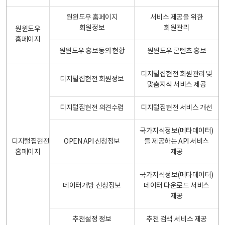
원윈도우 홈페이지
서비스 제공을 위한
회원정보
회원관리
원윈도우
홈페이지
원윈도우 홍보동의 현황
원윈도우 콘텐츠 홍보
디지털집현전 회원관리 및
디지털집현전 회원정보
맞춤지식 서비스 제공
디지털집현전 의견수렴
디지털집현전 서비스 개선
국가지식정보(메타데이터)
디지털집현전
OPEN API 신청정보
를 제공하는 API 서비스
홈페이지
제공
국가지식정보(메타데이터)
데이터개방 신청정보
데이터 다운로드 서비스
제공
추천설정 정보
추천 검색 서비스 제공