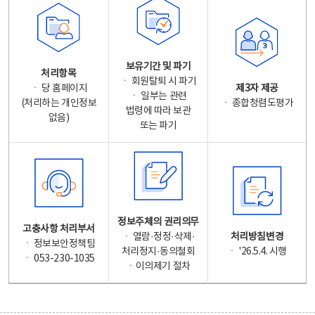
보유기간 및 파기
처리항목
ㆍ 회원탈퇴 시 파기
ㆍ 당 홈페이지
제3자 제공
ㆍ 일부는 관련
(처리하는 개인정보
ㆍ 종합청렴도평가
법령에 따라 보관
없음)
또는 파기
정보주체의 권리의무
고충사항 처리부서
ㆍ 열람·정정·삭제·
처리방침변경
ㆍ 정보보안정책팀
처리정지·동의철회
ㆍ '26.5.4. 시행
ㆍ 053-230-1035
ㆍ이의제기 절차