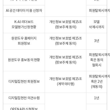
AI 공간 데이터 이용 신청자
회원탈퇴시까
K-AI 리더보드
개인정보 보호법 제15조
모델
모델평가신청현황
(정보주체 동의)
삭제시까지
원윈도우 홈페이지
개인정보 보호법 제15조
3년
회원정보
(정보주체 동의)
회원탈퇴시까
개인정보 보호법 제15조
원윈도우 홍보동의 현황
혹은 동의
(정보주체 동의)
철회시
회원탈퇴시까
개인정보 보호법 제15조
디지털집현전 회원정보
혹은 2년
(계약의이행)
(재동의)
디지털집현전 의견수렴
1년
OPEN API 신청정보