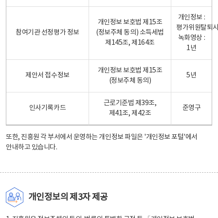
개인정보 :
개인정보 보호법 제15조
평가위원탈퇴
참여기관 선정평가 정보
(정보주체 동의) 소득세법
녹화영상 :
제145조, 제164조
1년
개인정보 보호법 제15조
제안서 접수정보
5년
(정보주체 동의)
근로기준법 제39조,
인사기록카드
준영구
제41조, 제42조
또한, 진흥원 각 부서에서 운영하는 개인정보 파일은
'개인정보 포털'
에서
안내하고 있습니다.
개인정보의 제3자 제공