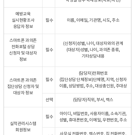
학생일 경우 학제정보(학교/학년)
예방교육
실시현황조사
필수
이름, 이메일, 기관명, 시도, 주소
응답자 정보
스마트폰 과의존
(신청자)성별, 나이, 대상자와의 관계
전화포털 상담
필수
(대상자)성별, 나이, 과의존 종류,
신청자 및 대상자
기타상담내용
정보
(담당자)전화번호
필수
(집단상담 단체정보)단체명, 지역, 신청자
스마트폰 과의존
이름, 상담방법, 주소, 대상총인원, 주대상
집단상담 신청자 및
대상자 정보
선택
(담당자)직위, 부서, 팩스
아이디, 비밀번호, 사용자이름, 소속기관,
필수
성별, 휴대폰번호, 이메일, 우편번호, 주소
실적관리시스템
회원정보
사무실 전화번호, 팩스번호, 집 전화번호,