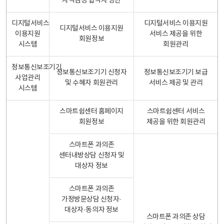
자격검정 합격자 명단
디지털서비스
디지털서비스 이용지원
디지털서비스 이용지원
이용지원
서비스 제공을 위한
회원정보
시스템
회원관리
정보통신보조기기
정보통신보조기기 신청자
정보통신보조기기 보급
사업관리
및 수혜자 회원관리
서비스 제공 및 관리
시스템
스마트쉼센터 홈페이지
스마트쉼센터 서비스
회원정보
제공을 위한 회원관리
스마트폰 과의존
센터내방상담 신청자 및
대상자 정보
스마트폰 과의존
가정방문상담 신청자·
대상자·동의자 정보
스마트폰 과의존 상담