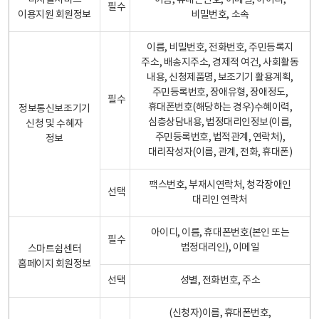
디지털서비스
이름, 휴대폰번호, 이메일, 아이디,
필수
이용지원 회원정보
비밀번호, 소속
이름, 비밀번호, 전화번호, 주민등록지
주소, 배송지주소, 경제적 여건, 사회활동
내용, 신청제품명, 보조기기 활용계획,
주민등록번호, 장애유형, 장애정도,
필수
휴대폰번호(해당하는 경우)수혜이력,
정보통신보조기기
심층상담내용, 법정대리인정보(이름,
신청 및 수혜자
주민등록번호, 법적관계, 연락처),
정보
대리작성자(이름, 관계, 전화, 휴대폰)
팩스번호, 부재시연락처, 청각장애인
선택
대리인 연락처
아이디, 이름, 휴대폰번호(본인 또는
필수
법정대리인), 이메일
스마트쉼센터
홈페이지 회원정보
선택
성별, 전화번호, 주소
(신청자)이름, 휴대폰번호,