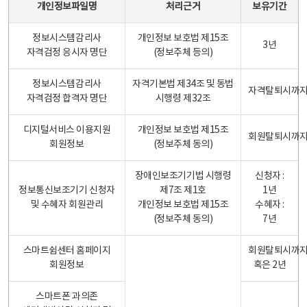
개인정보파일명
처리근거
보유기간
정보시스템감리사
개인정보 보호법 제15조
3년
자격검정 응시자 명단
(정보주체 등의)
정보시스템감리사
자격기본법 제34조 및 동법
자격탈퇴시까
자격검정 합격자 명단
시행령 제32조
디지털서비스 이용지원
개인정보 보호법 제15조
회원탈퇴시까
회원정보
(정보주체 동의)
장애인보조기기법 시행령
신청자 :
정보통신보조기기 신청자
제7조 제1호
1년
및 수혜자 회원관리
개인정보 보호법 제15조
수혜자 :
(정보주체 동의)
7년
스마트쉼센터 홈페이지
회원탈퇴시까
회원정보
혹은 2년
스마트폰 과의존