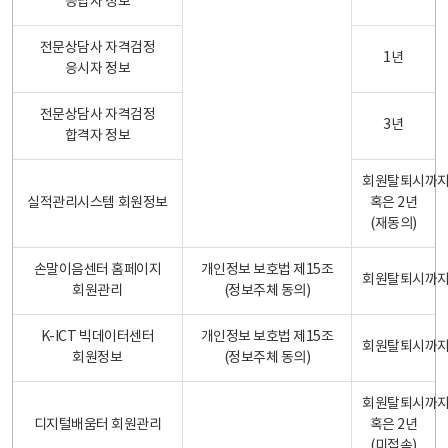
응답자 정보
전문상담사 자격검정
1년
응시자 정보
전문상담사 자격검정
3년
합격자 정보
회원탈퇴시까
실적관리시스템 회원정보
혹은 2년
(재동의)
손말이음센터 홈페이지
개인정보 보호법 제15조
회원탈퇴시까
회원관리
(정보주체 동의)
K-ICT 빅데이터센터
개인정보 보호법 제15조
회원탈퇴시까
회원정보
(정보주체 동의)
회원탈퇴시까
디지털배움터 회원관리
혹은 2년
(미접속)