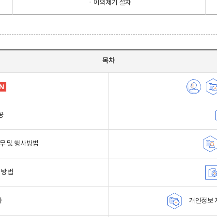
ㆍ이의제기 절차
목차
공
무 및 행사방법
 방법
자
개인정보 자