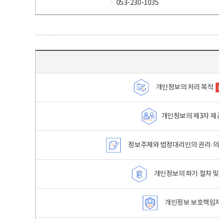
ㆍ 053-230-1035
목차 - 개인정보 처리방침 목차를 나타내는표
개인정보의 처리 목적
개인정보의 제3자 제
정보주체와 법정대리인의 권리·의
개인정보의 파기 절차 및
개인정보 보호책임