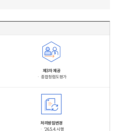
제3자 제공
ㆍ 종합청렴도평가
처리방침변경
ㆍ '26.5.4. 시행