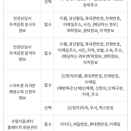
선택
상세주소
전문상담사
이름, 생년월일, 휴대폰번호, 전화번호,
자격검정 응시자
필수
이메일주소, 사진, (해당하는 경우)
정보
학력정보, 경력정보, 자격정보
이름, 생년월일, 휴대폰번호, 전화번호,
전문상담사
이메일주소, 사진, 지역, 성별, 소속, 주소,
자격검정 합격자
필수
(해당하는 경우)학력정보, 경력정보,
정보
자격정보
(신청자)이름, 휴대폰번호, 전화번호,
이메일
필수
스마트폰 과의존
(예방특강 단체)단체명, 신청자, 단체구분,
예방교육 신청자
지역, 주소
정보
선택
(신청자)직위, 부서, 팩스번호
손말이음센터
필수
아이디, 비밀번호, 휴대폰번호, 이메일
홈페이지 회원관리