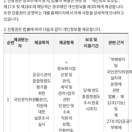
1. 진흥원은 정보주체의 동의, 법률의 특별한 규정 등 「개인정보 보호법」
제17조 및 제18조에 해당하는 경우에만 개인정보를 제3자에게 제공합니다.
또한 진흥원이 운영하는 개별 홈페이지에서 아래 사항을 상세하게 안내하고
있습니다.
2. 진흥원은 법률에 따라 다음과 같이 개인정보를 제공합니다.
개인정보 제공 안내표 - 순번, 제공받는자, 제공목적, 제공항목, 보유 및 이용기간 관련 근거로 구성
제공받는
보유 및
순번
제공목적
제공항목
관련 근거
자
이용기간
「부패방지
<
및
정보화사업
국민권익위원
공공기관의
선정 및
설치와
종합청렴도
관리,
운영에
평가를
계약 및
당해 연도
관한
위한
관리>업무
종합청렴도
법률」 제
1
국민권익위원회
민원인,
관련
조사 완료
12조(기능)
직원에
민원인 및
시까지
및
대한
소속
제
설문조사
직원의
27조의2(공공
실시
성명,
부패에
전화번호,