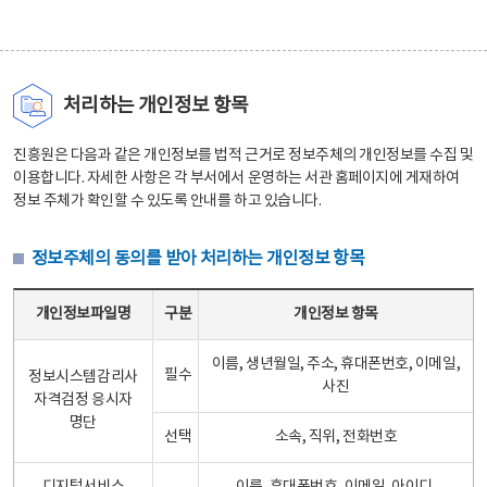
처리하는 개인정보 항목
진흥원은 다음과 같은 개인정보를 법적 근거로 정보주체의 개인정보를 수집 및
이용합니다. 자세한 사항은 각 부서에서 운영하는 서관 홈페이지에 게재하여
정보 주체가 확인할 수 있도록 안내를 하고 있습니다.
정보주체의 동의를 받아 처리하는 개인정보 항목
정보주체의 동의를 받아 처리하는 개인정보 항목 테이블 - 개인정보파일명, 구분, 개인정보 항목으로 구성
개인정보파일명
구분
개인정보 항목
이름, 생년월일, 주소, 휴대폰번호, 이메일,
필수
정보시스템감리사
사진
자격검정 응시자
명단
선택
소속, 직위, 전화번호