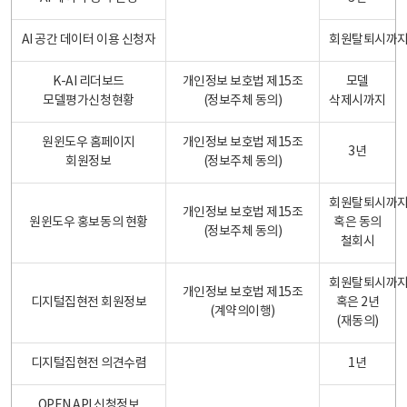
AI 공간 데이터 이용 신청자
회원탈퇴시까
K-AI 리더보드
개인정보 보호법 제15조
모델
모델평가신청현황
(정보주체 동의)
삭제시까지
원윈도우 홈페이지
개인정보 보호법 제15조
3년
회원정보
(정보주체 동의)
회원탈퇴시까
개인정보 보호법 제15조
원윈도우 홍보동의 현황
혹은 동의
(정보주체 동의)
철회시
회원탈퇴시까
개인정보 보호법 제15조
디지털집현전 회원정보
혹은 2년
(계약의이행)
(재동의)
디지털집현전 의견수렴
1년
OPEN API 신청정보