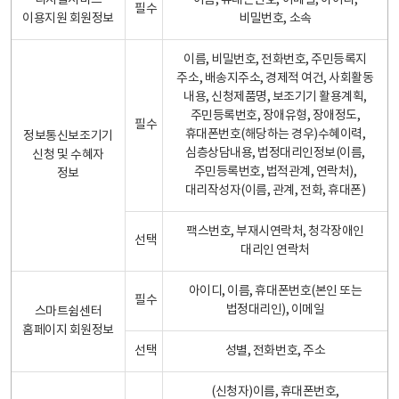
디지털서비스
이름, 휴대폰번호, 이메일, 아이디,
필수
이용지원 회원정보
비밀번호, 소속
이름, 비밀번호, 전화번호, 주민등록지
주소, 배송지주소, 경제적 여건, 사회활동
내용, 신청제품명, 보조기기 활용계획,
주민등록번호, 장애유형, 장애정도,
필수
휴대폰번호(해당하는 경우)수혜이력,
정보통신보조기기
심층상담내용, 법정대리인정보(이름,
신청 및 수혜자
주민등록번호, 법적관계, 연락처),
정보
대리작성자(이름, 관계, 전화, 휴대폰)
팩스번호, 부재시연락처, 청각장애인
선택
대리인 연락처
아이디, 이름, 휴대폰번호(본인 또는
필수
법정대리인), 이메일
스마트쉼센터
홈페이지 회원정보
선택
성별, 전화번호, 주소
(신청자)이름, 휴대폰번호,