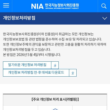
본문
전체메뉴
전체메뉴 열기
검
한국지능정보사회진흥원
바로가기
바로가기
개인정보처리방침
한국지능정보사회진흥원(이하 진흥원)이 취급하는 모든 개인정보는
개인정보보호법 등 관련 법령을 준수하여 수집·보유 및 처리되고 있습니다.
또한 개인정보주체의 권익을 보장하고 관련한 고충을 원활히 처리하기 위하여
개인정보처리방침을 두고 있습니다.
본 방침은 2026년 5월 4일부터 시행됩니다.
알기쉬운 개인정보 처리방침
개인정보 처리방침 전·후 대비표 다운로드
주요 개인정보 처리 표시(라벨링) - 주요 개인정보 처리 표시를 나타내는표
【주요 개인정보 처리 표시(라벨링)】