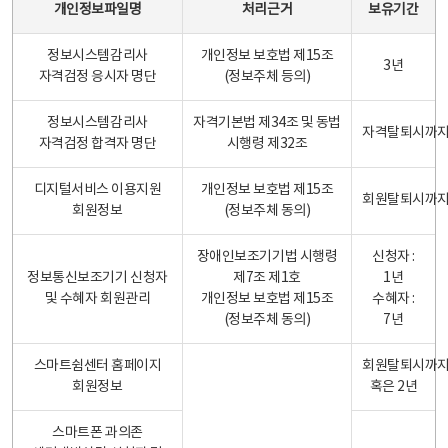
개인정보파일명
처리근거
보유기간
정보시스템감리사
개인정보 보호법 제15조
3년
자격검정 응시자 명단
(정보주체 등의)
정보시스템감리사
자격기본법 제34조 및 동법
자격탈퇴시까
자격검정 합격자 명단
시행령 제32조
디지털서비스 이용지원
개인정보 보호법 제15조
회원탈퇴시까
회원정보
(정보주체 동의)
장애인보조기기법 시행령
신청자 :
정보통신보조기기 신청자
제7조 제1호
1년
및 수혜자 회원관리
개인정보 보호법 제15조
수혜자 :
(정보주체 동의)
7년
스마트쉼센터 홈페이지
회원탈퇴시까
회원정보
혹은 2년
스마트폰 과의존