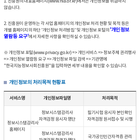
1. 진흥원의 대표홈페이지(www.nia.or.kr)에서는 개인정보를 취급하지
않습니다.
2. 진흥원이 운영하는 각 사업 홈페이지의 개인정보 처리 현황 및 목적 등은
'개인정보
개별 홈페이지의 하단 '개인정보 처리방침' 및 개인정보 포털의
열람등 요구'
에서 자세한 사항을 확인하실 수 있습니다.
※ 개인정보 포털(www.privacy.go.kr) => 개인서비스 => 정보주체 권리행사
=> 개인정보 열람등 요구 => 개인정보 파일 검색 => 기관명에
"한국지능정보사회진흥원"을 입력하면 세부 내용을 확인할 수 있습니다.
개인정보의 처리목적 현황표
개인정보의 처리목적 현황표 - 서비스명, 개인정보파일명, 처리목적으로 구성
서비스명
개인정보파일명
처리목적
정보시스템감리사
필기시험 응시자 본인확인
자격검정 응시자 명단
자격검정 원서접수 및 시행
정보시스템감리사
홈페이지
정보시스템감리사
국가공인민간자격증 관리