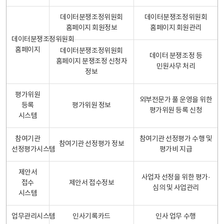
데이터분쟁조정위원회
데이터분쟁조정위원회
홈페이지 회원정보
홈페이지 회원관리
데이터분쟁조정위원회
홈페이지
데이터분쟁조정위원회
데이터 분쟁조정 등
홈페이지 분쟁조정 신청자
민원사무 처리
정보
평가위원
외부전문가 풀 운영을 위한
등록
평가위원 정보
평가위원 등록 신청
시스템
참여기관
참여기관 선정평가 수행 및
참여기관 선정평가 정보
선정평가시스템
평가비 지급
제안서
사업자 선정을 위한 평가·
접수
제안서 접수정보
심의 및 사업관리
시스템
업무관리시스템
인사기록카드
인사 업무 수행