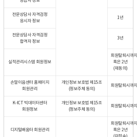
응답자 정보
전문상담사 자격검정
1년
응시자 정보
전문상담사 자격검정
3년
합격자 정보
회원탈퇴시까
실적관리시스템 회원정보
혹은 2년
(재동의)
손말이음센터 홈페이지
개인정보 보호법 제15조
회원탈퇴시까
회원관리
(정보주체 동의)
K-ICT 빅데이터센터
개인정보 보호법 제15조
회원탈퇴시까
회원정보
(정보주체 동의)
회원탈퇴시까
디지털배움터 회원관리
혹은 2년
(미접속)