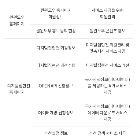
원윈도우 홈페이지
서비스 제공을 위한
회원정보
회원관리
원윈도우
홈페이지
원윈도우 홍보동의 현황
원윈도우 콘텐츠 홍보
디지털집현전 회원관리 및
디지털집현전 회원정보
맞춤지식 서비스 제공
디지털집현전 의견수렴
디지털집현전 서비스 개선
국가지식정보(메타데이터)
디지털집현전
OPEN API 신청정보
를 제공하는 API 서비스
홈페이지
제공
국가지식정보(메타데이터)
데이터개방 신청정보
데이터 다운로드 서비스
제공
추천설정 정보
추천 검색 서비스 제공