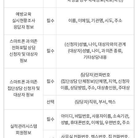
학생일 경우 학제정보(학교/학년)
예방교육
실시현황조사
필수
이름, 이메일, 기관명, 시도, 주소
응답자 정보
스마트폰 과의존
(신청자)성별, 나이, 대상자와의 관계
전화포털 상담
필수
(대상자)성별, 나이, 과의존 종류,
신청자 및 대상자
기타상담내용
정보
(담당자)전화번호
필수
(집단상담 단체정보)단체명, 지역, 신청자
스마트폰 과의존
이름, 상담방법, 주소, 대상총인원, 주대상
집단상담 신청자 및
대상자 정보
선택
(담당자)직위, 부서, 팩스
아이디, 비밀번호, 사용자이름, 소속기관,
필수
성별, 휴대폰번호, 이메일, 우편번호, 주소
실적관리시스템
회원정보
사무실 전화번호, 팩스번호, 집 전화번호,