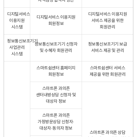
자격검정 합격자 명단
디지털서비스
디지털서비스 이용지원
디지털서비스 이용지원
이용지원
서비스 제공을 위한
회원정보
시스템
회원관리
정보통신보조기기
정보통신보조기기 신청자
정보통신보조기기 보급
사업관리
및 수혜자 회원관리
서비스 제공 및 관리
시스템
스마트쉼센터 홈페이지
스마트쉼센터 서비스
회원정보
제공을 위한 회원관리
스마트폰 과의존
센터내방상담 신청자 및
대상자 정보
스마트폰 과의존
가정방문상담 신청자·
대상자·동의자 정보
스마트폰 과의존 상담