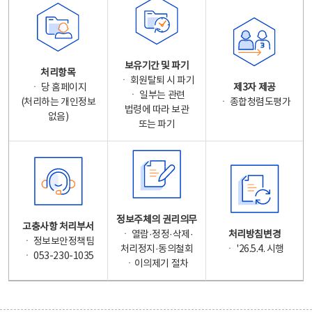
보유기간 및 파기
처리항목
ㆍ 회원탈퇴 시 파기
ㆍ 당 홈페이지
제3자 제공
ㆍ 일부는 관련
(처리하는 개인정보
ㆍ 종합청렴도평가
법령에 따라 보관
없음)
또는 파기
정보주체의 권리의무
고충사항 처리부서
ㆍ 열람·정정·삭제·
처리방침변경
ㆍ 정보보안정책팀
처리정지·동의철회
ㆍ '26.5.4. 시행
ㆍ 053-230-1035
ㆍ이의제기 절차