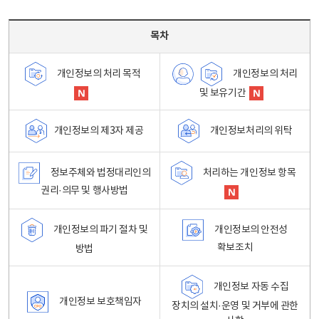
목차 - 개인정보 처리방침 목차를 나타내는표
목차
개인정보의 처리
개인정보의 처리 목적
및 보유기간
개인정보처리의 위탁
개인정보의 제3자 제공
정보주체와 법정대리인의
처리하는 개인정보 항목
권리·의무 및 행사방법
개인정보의 파기 절차 및
개인정보의 안전성
확보조치
방법
개인정보 자동 수집
개인정보 보호책임자
장치의 설치·운영 및 거부에 관한