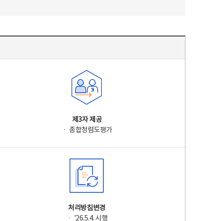
제3자 제공
ㆍ 종합청렴도평가
처리방침변경
ㆍ '26.5.4. 시행