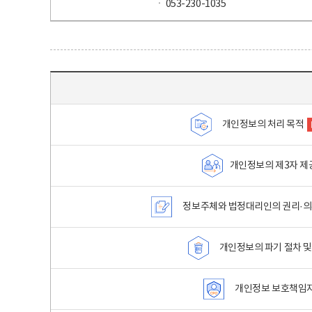
ㆍ 053-230-1035
목차 - 개인정보 처리방침 목차를 나타내는표
개인정보의 처리 목적
개인정보의 제3자 제
정보주체와 법정대리인의 권리·의
개인정보의 파기 절차 및
개인정보 보호책임