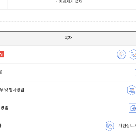
ㆍ이의제기 절차
목차
공
무 및 행사방법
 방법
자
개인정보 자