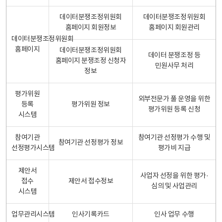
데이터분쟁조정위원회
데이터분쟁조정위원회
홈페이지 회원정보
홈페이지 회원관리
데이터분쟁조정위원회
홈페이지
데이터분쟁조정위원회
데이터 분쟁조정 등
홈페이지 분쟁조정 신청자
민원사무 처리
정보
평가위원
외부전문가 풀 운영을 위한
등록
평가위원 정보
평가위원 등록 신청
시스템
참여기관
참여기관 선정평가 수행 및
참여기관 선정평가 정보
선정평가시스템
평가비 지급
제안서
사업자 선정을 위한 평가·
접수
제안서 접수정보
심의 및 사업관리
시스템
업무관리시스템
인사기록카드
인사 업무 수행