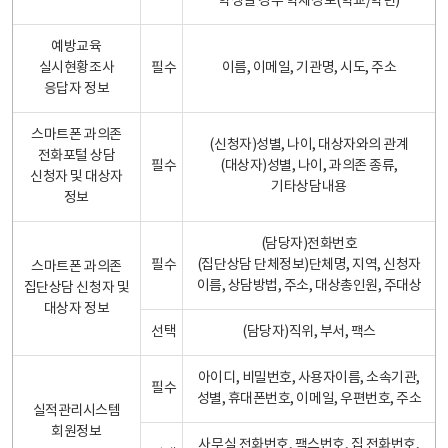
학생일 경우 학제정보(학교/학년)
예방교육
실시현황조사
필수
이름, 이메일, 기관명, 시도, 주소
응답자 정보
스마트폰 과의존
(신청자)성별, 나이, 대상자와의 관계
전화포털 상담
필수
(대상자)성별, 나이, 과의존 종류,
신청자 및 대상자
기타상담내용
정보
(담당자)전화번호
필수
(집단상담 단체정보)단체명, 지역, 신청자
스마트폰 과의존
이름, 상담방법, 주소, 대상총인원, 주대상
집단상담 신청자 및
대상자 정보
선택
(담당자)직위, 부서, 팩스
아이디, 비밀번호, 사용자이름, 소속기관,
필수
성별, 휴대폰번호, 이메일, 우편번호, 주소
실적관리시스템
회원정보
사무실 전화번호, 팩스번호, 집 전화번호,