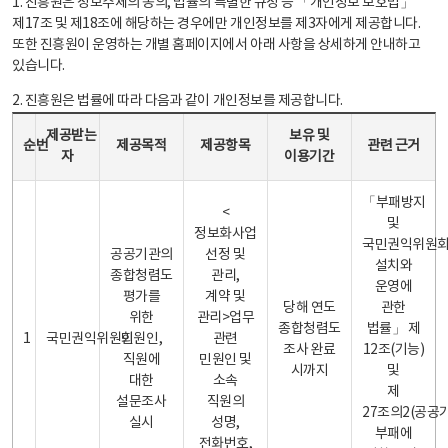
1. 진흥원은 정보주체의 동의, 법률의 특별한 규정 등 「개인정보 보호법」
제17조 및 제18조에 해당하는 경우에만 개인정보를 제3자에게 제공합니다.
또한 진흥원이 운영하는 개별 홈페이지에서 아래 사항을 상세하게 안내하고
있습니다.
2. 진흥원은 법률에 따라 다음과 같이 개인정보를 제공합니다.
개인정보 제공 안내표 - 순번, 제공받는자, 제공목적, 제공항목, 보유 및 이용기간 관련 근거로 구성
제공받는
보유 및
순번
제공목적
제공항목
관련 근거
자
이용기간
「부패방지
<
및
정보화사업
국민권익위원
공공기관의
선정 및
설치와
종합청렴도
관리,
운영에
평가를
계약 및
당해 연도
관한
위한
관리>업무
종합청렴도
법률」 제
1
국민권익위원회
민원인,
관련
조사 완료
12조(기능)
직원에
민원인 및
시까지
및
대한
소속
제
설문조사
직원의
27조의2(공공
실시
성명,
부패에
전화번호,