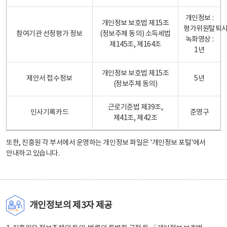
개인정보 :
개인정보 보호법 제15조
평가위원탈퇴
참여기관 선정평가 정보
(정보주체 동의) 소득세법
녹화영상 :
제145조, 제164조
1년
개인정보 보호법 제15조
제안서 접수정보
5년
(정보주체 동의)
근로기준법 제39조,
인사기록카드
준영구
제41조, 제42조
또한, 진흥원 각 부서에서 운영하는 개인정보 파일은
'개인정보 포털'
에서
안내하고 있습니다.
개인정보의 제3자 제공