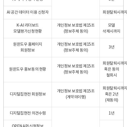
AI 공간 데이터 이용 신청자
회원탈퇴시까
K-AI 리더보드
개인정보 보호법 제15조
모델
모델평가신청현황
(정보주체 동의)
삭제시까지
원윈도우 홈페이지
개인정보 보호법 제15조
3년
회원정보
(정보주체 동의)
회원탈퇴시까
개인정보 보호법 제15조
원윈도우 홍보동의 현황
혹은 동의
(정보주체 동의)
철회시
회원탈퇴시까
개인정보 보호법 제15조
디지털집현전 회원정보
혹은 2년
(계약의이행)
(재동의)
디지털집현전 의견수렴
1년
OPEN API 신청정보