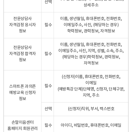
선택
상세주소
전문상담사
이름, 생년월일, 휴대폰번호, 전화번호,
자격검정 응시자
필수
이메일주소, 사진, (해당하는 경우)
정보
학력정보, 경력정보, 자격정보
이름, 생년월일, 휴대폰번호, 전화번호,
전문상담사
이메일주소, 사진, 지역, 성별, 소속, 주소,
자격검정 합격자
필수
(해당하는 경우)학력정보, 경력정보,
정보
자격정보
(신청자)이름, 휴대폰번호, 전화번호,
이메일
필수
스마트폰 과의존
(예방특강 단체)단체명, 신청자, 단체구분,
예방교육 신청자
지역, 주소
정보
선택
(신청자)직위, 부서, 팩스번호
손말이음센터
필수
아이디, 비밀번호, 휴대폰번호, 이메일
홈페이지 회원관리