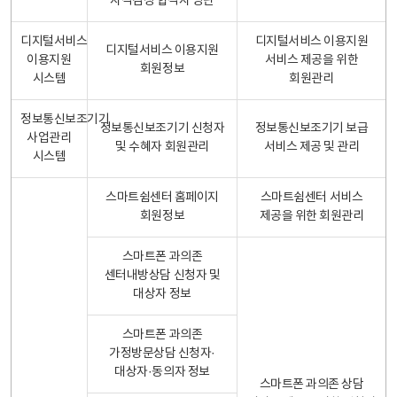
자격검정 합격자 명단
디지털서비스
디지털서비스 이용지원
디지털서비스 이용지원
이용지원
서비스 제공을 위한
회원정보
시스템
회원관리
정보통신보조기기
정보통신보조기기 신청자
정보통신보조기기 보급
사업관리
및 수혜자 회원관리
서비스 제공 및 관리
시스템
스마트쉼센터 홈페이지
스마트쉼센터 서비스
회원정보
제공을 위한 회원관리
스마트폰 과의존
센터내방상담 신청자 및
대상자 정보
스마트폰 과의존
가정방문상담 신청자·
대상자·동의자 정보
스마트폰 과의존 상담