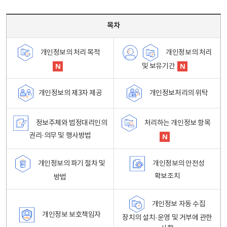
목차 - 개인정보 처리방침 목차를 나타내는표
목차
개인정보의 처리
개인정보의 처리 목적
및 보유기간
개인정보처리의 위탁
개인정보의 제3자 제공
정보주체와 법정대리인의
처리하는 개인정보 항목
권리·의무 및 행사방법
개인정보의 파기 절차 및
개인정보의 안전성
확보조치
방법
개인정보 자동 수집
개인정보 보호책임자
장치의 설치·운영 및 거부에 관한