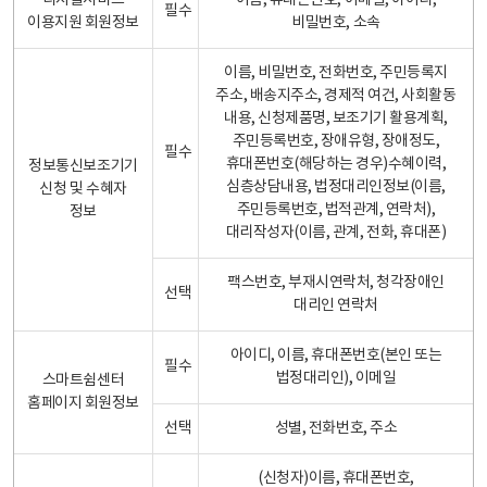
디지털서비스
이름, 휴대폰번호, 이메일, 아이디,
필수
이용지원 회원정보
비밀번호, 소속
이름, 비밀번호, 전화번호, 주민등록지
주소, 배송지주소, 경제적 여건, 사회활동
내용, 신청제품명, 보조기기 활용계획,
주민등록번호, 장애유형, 장애정도,
필수
휴대폰번호(해당하는 경우)수혜이력,
정보통신보조기기
심층상담내용, 법정대리인정보(이름,
신청 및 수혜자
주민등록번호, 법적관계, 연락처),
정보
대리작성자(이름, 관계, 전화, 휴대폰)
팩스번호, 부재시연락처, 청각장애인
선택
대리인 연락처
아이디, 이름, 휴대폰번호(본인 또는
필수
법정대리인), 이메일
스마트쉼센터
홈페이지 회원정보
선택
성별, 전화번호, 주소
(신청자)이름, 휴대폰번호,