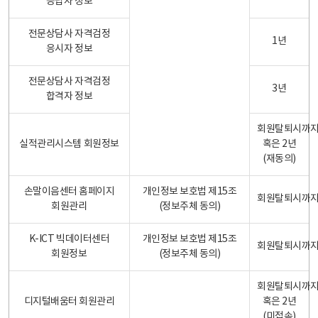
응답자 정보
전문상담사 자격검정
1년
응시자 정보
전문상담사 자격검정
3년
합격자 정보
회원탈퇴시까
실적관리시스템 회원정보
혹은 2년
(재동의)
손말이음센터 홈페이지
개인정보 보호법 제15조
회원탈퇴시까
회원관리
(정보주체 동의)
K-ICT 빅데이터센터
개인정보 보호법 제15조
회원탈퇴시까
회원정보
(정보주체 동의)
회원탈퇴시까
디지털배움터 회원관리
혹은 2년
(미접속)