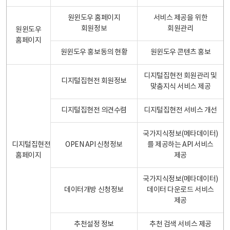
원윈도우 홈페이지
서비스 제공을 위한
회원정보
회원관리
원윈도우
홈페이지
원윈도우 홍보동의 현황
원윈도우 콘텐츠 홍보
디지털집현전 회원관리 및
디지털집현전 회원정보
맞춤지식 서비스 제공
디지털집현전 의견수렴
디지털집현전 서비스 개선
국가지식정보(메타데이터)
디지털집현전
OPEN API 신청정보
를 제공하는 API 서비스
홈페이지
제공
국가지식정보(메타데이터)
데이터개방 신청정보
데이터 다운로드 서비스
제공
추천설정 정보
추천 검색 서비스 제공