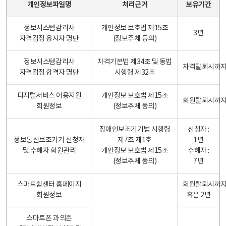
개인정보파일명
처리근거
보유기간
정보시스템감리사
개인정보 보호법 제15조
3년
자격검정 응시자 명단
(정보주체 등의)
정보시스템감리사
자격기본법 제34조 및 동법
자격탈퇴시까
자격검정 합격자 명단
시행령 제32조
디지털서비스 이용지원
개인정보 보호법 제15조
회원탈퇴시까
회원정보
(정보주체 동의)
장애인보조기기법 시행령
신청자 :
정보통신보조기기 신청자
제7조 제1호
1년
및 수혜자 회원관리
개인정보 보호법 제15조
수혜자 :
(정보주체 동의)
7년
스마트쉼센터 홈페이지
회원탈퇴시까
회원정보
혹은 2년
스마트폰 과의존