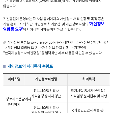
1. 진흥원의 대표홈페이지(www.nia.or.kr)에서는 개인정보를 취급하지
않습니다.
2. 진흥원이 운영하는 각 사업 홈페이지의 개인정보 처리 현황 및 목적 등은
'개인정보
개별 홈페이지의 하단 '개인정보 처리방침' 및 개인정보 포털의
열람등 요구'
에서 자세한 사항을 확인하실 수 있습니다.
※ 개인정보 포털(www.privacy.go.kr) => 개인서비스 => 정보주체 권리행사
=> 개인정보 열람등 요구 => 개인정보 파일 검색 => 기관명에
"한국지능정보사회진흥원"을 입력하면 세부 내용을 확인할 수 있습니다.
개인정보의 처리목적 현황표
개인정보의 처리목적 현황표 - 서비스명, 개인정보파일명, 처리목적으로 구성
서비스명
개인정보파일명
처리목적
정보시스템감리사
필기시험 응시자 본인확인
자격검정 응시자 명단
자격검정 원서접수 및 시행
정보시스템감리사
홈페이지
정보시스템감리사
국가공인민간자격증 관리