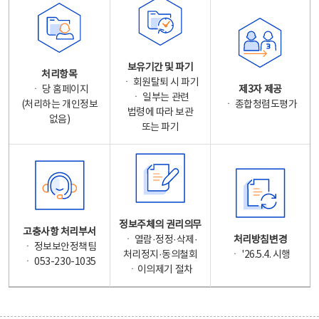
보유기간 및 파기
처리항목
ㆍ 회원탈퇴 시 파기
ㆍ 당 홈페이지
제3자 제공
ㆍ 일부는 관련
(처리하는 개인정보
ㆍ 종합청렴도평가
법령에 따라 보관
없음)
또는 파기
정보주체의 권리의무
고충사항 처리부서
ㆍ 열람·정정·삭제·
처리방침변경
ㆍ 정보보안정책팀
처리정지·동의철회
ㆍ '26.5.4. 시행
ㆍ 053-230-1035
ㆍ이의제기 절차