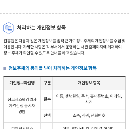
처리하는 개인정보 항목
진흥원은 다음과 같은 개인정보를 법적 근거로 정보주체의 개인정보를 수집 및
이용합니다. 자세한 사항은 각 부서에서 운영하는 서관 홈페이지에 게재하여
정보 주체가 확인할 수 있도록 안내를 하고 있습니다.
정보주체의 동의를 받아 처리하는 개인정보 항목
정보주체의 동의를 받아 처리하는 개인정보 항목 테이블 - 개인정보파일명, 구분, 개인정보 항목으로 구성
개인정보파일명
구분
개인정보 항목
이름, 생년월일, 주소, 휴대폰번호, 이메일,
필수
정보시스템감리사
사진
자격검정 응시자
명단
선택
소속, 직위, 전화번호