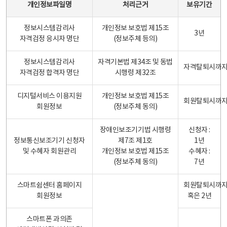
개인정보파일명
처리근거
보유기간
정보시스템감리사
개인정보 보호법 제15조
3년
자격검정 응시자 명단
(정보주체 등의)
정보시스템감리사
자격기본법 제34조 및 동법
자격탈퇴시까
자격검정 합격자 명단
시행령 제32조
디지털서비스 이용지원
개인정보 보호법 제15조
회원탈퇴시까
회원정보
(정보주체 동의)
장애인보조기기법 시행령
신청자 :
정보통신보조기기 신청자
제7조 제1호
1년
및 수혜자 회원관리
개인정보 보호법 제15조
수혜자 :
(정보주체 동의)
7년
스마트쉼센터 홈페이지
회원탈퇴시까
회원정보
혹은 2년
스마트폰 과의존