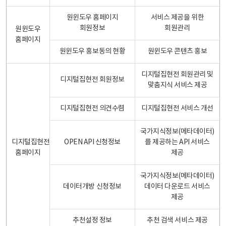
원윈도우 홈페이지
서비스 제공을 위한
회원정보
회원관리
원윈도우
홈페이지
원윈도우 홍보동의 현황
원윈도우 콘텐츠 홍보
디지털집현전 회원관리 및
디지털집현전 회원정보
맞춤지식 서비스 제공
디지털집현전 의견수렴
디지털집현전 서비스 개선
국가지식정보(메타데이터)
디지털집현전
OPEN API 신청정보
를 제공하는 API 서비스
홈페이지
제공
국가지식정보(메타데이터)
데이터개방 신청정보
데이터 다운로드 서비스
제공
추천설정 정보
추천 검색 서비스 제공