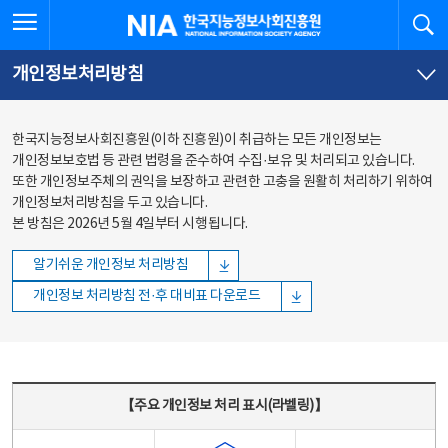
본문
전체메뉴
전체메뉴 열기
검
한국지능정보사회진흥원
바로가기
바로가기
개인정보처리방침
한국지능정보사회진흥원(이하 진흥원)이 취급하는 모든 개인정보는
개인정보보호법 등 관련 법령을 준수하여 수집·보유 및 처리되고 있습니다.
또한 개인정보주체의 권익을 보장하고 관련한 고충을 원활히 처리하기 위하여
개인정보처리방침을 두고 있습니다.
본 방침은 2026년 5월 4일부터 시행됩니다.
알기쉬운 개인정보 처리방침
개인정보 처리방침 전·후 대비표 다운로드
주요 개인정보 처리 표시(라벨링) - 주요 개인정보 처리 표시를 나타내는표
【주요 개인정보 처리 표시(라벨링)】