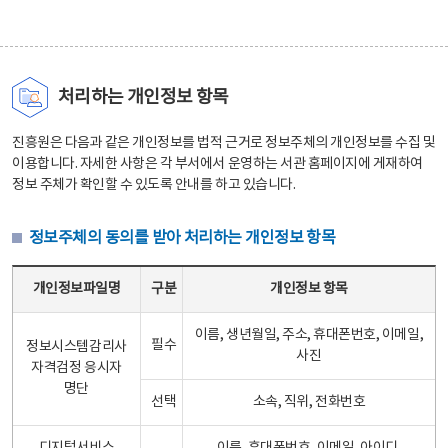
처리하는 개인정보 항목
진흥원은 다음과 같은 개인정보를 법적 근거로 정보주체의 개인정보를 수집 및
이용합니다. 자세한 사항은 각 부서에서 운영하는 서관 홈페이지에 게재하여
정보 주체가 확인할 수 있도록 안내를 하고 있습니다.
정보주체의 동의를 받아 처리하는 개인정보 항목
정보주체의 동의를 받아 처리하는 개인정보 항목 테이블 - 개인정보파일명, 구분, 개인정보 항목으로 구성
개인정보파일명
구분
개인정보 항목
이름, 생년월일, 주소, 휴대폰번호, 이메일,
필수
정보시스템감리사
사진
자격검정 응시자
명단
선택
소속, 직위, 전화번호