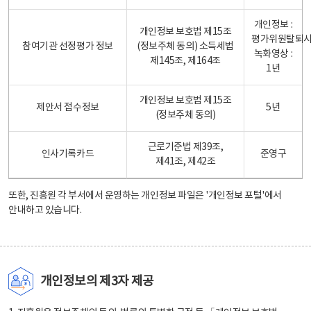
개인정보 :
개인정보 보호법 제15조
평가위원탈퇴
참여기관 선정평가 정보
(정보주체 동의) 소득세법
녹화영상 :
제145조, 제164조
1년
개인정보 보호법 제15조
제안서 접수정보
5년
(정보주체 동의)
근로기준법 제39조,
인사기록카드
준영구
제41조, 제42조
또한, 진흥원 각 부서에서 운영하는 개인정보 파일은
'개인정보 포털'
에서
안내하고 있습니다.
개인정보의 제3자 제공