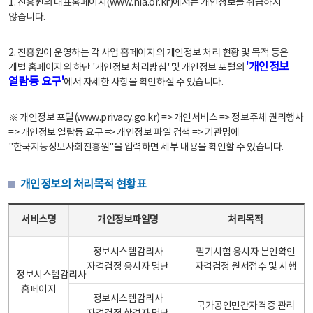
1. 진흥원의 대표홈페이지(www.nia.or.kr)에서는 개인정보를 취급하지
않습니다.
2. 진흥원이 운영하는 각 사업 홈페이지의 개인정보 처리 현황 및 목적 등은
'개인정보
개별 홈페이지의 하단 '개인정보 처리방침' 및 개인정보 포털의
열람등 요구'
에서 자세한 사항을 확인하실 수 있습니다.
※ 개인정보 포털(www.privacy.go.kr) => 개인서비스 => 정보주체 권리행사
=> 개인정보 열람등 요구 => 개인정보 파일 검색 => 기관명에
"한국지능정보사회진흥원"을 입력하면 세부 내용을 확인할 수 있습니다.
개인정보의 처리목적 현황표
개인정보의 처리목적 현황표 - 서비스명, 개인정보파일명, 처리목적으로 구성
서비스명
개인정보파일명
처리목적
정보시스템감리사
필기시험 응시자 본인확인
자격검정 응시자 명단
자격검정 원서접수 및 시행
정보시스템감리사
홈페이지
정보시스템감리사
국가공인민간자격증 관리