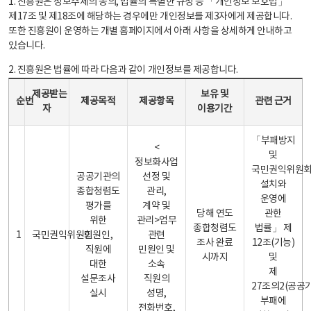
1. 진흥원은 정보주체의 동의, 법률의 특별한 규정 등 「개인정보 보호법」
제17조 및 제18조에 해당하는 경우에만 개인정보를 제3자에게 제공합니다.
또한 진흥원이 운영하는 개별 홈페이지에서 아래 사항을 상세하게 안내하고
있습니다.
2. 진흥원은 법률에 따라 다음과 같이 개인정보를 제공합니다.
개인정보 제공 안내표 - 순번, 제공받는자, 제공목적, 제공항목, 보유 및 이용기간 관련 근거로 구성
제공받는
보유 및
순번
제공목적
제공항목
관련 근거
자
이용기간
「부패방지
<
및
정보화사업
국민권익위원
공공기관의
선정 및
설치와
종합청렴도
관리,
운영에
평가를
계약 및
당해 연도
관한
위한
관리>업무
종합청렴도
법률」 제
1
국민권익위원회
민원인,
관련
조사 완료
12조(기능)
직원에
민원인 및
시까지
및
대한
소속
제
설문조사
직원의
27조의2(공공
실시
성명,
부패에
전화번호,