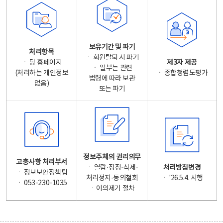
보유기간 및 파기
처리항목
ㆍ 회원탈퇴 시 파기
ㆍ 당 홈페이지
제3자 제공
ㆍ 일부는 관련
(처리하는 개인정보
ㆍ 종합청렴도평가
법령에 따라 보관
없음)
또는 파기
정보주체의 권리의무
고충사항 처리부서
ㆍ 열람·정정·삭제·
처리방침변경
ㆍ 정보보안정책팀
처리정지·동의철회
ㆍ '26.5.4. 시행
ㆍ 053-230-1035
ㆍ이의제기 절차