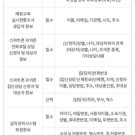
학생일 경우 학제정보(학교/학년)
예방교육
실시현황조사
필수
이름, 이메일, 기관명, 시도, 주소
응답자 정보
스마트폰 과의존
(신청자)성별, 나이, 대상자와의 관계
전화포털 상담
필수
(대상자)성별, 나이, 과의존 종류,
신청자 및 대상자
기타상담내용
정보
(담당자)전화번호
필수
(집단상담 단체정보)단체명, 지역, 신청자
스마트폰 과의존
이름, 상담방법, 주소, 대상총인원, 주대상
집단상담 신청자 및
대상자 정보
선택
(담당자)직위, 부서, 팩스
아이디, 비밀번호, 사용자이름, 소속기관,
필수
성별, 휴대폰번호, 이메일, 우편번호, 주소
실적관리시스템
회원정보
사무실 전화번호, 팩스번호, 집 전화번호,