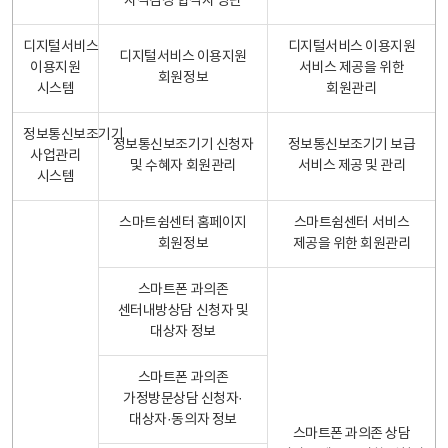
자격검정 합격자 명단
디지털서비스
디지털서비스 이용지원
디지털서비스 이용지원
이용지원
서비스 제공을 위한
회원정보
시스템
회원관리
정보통신보조기기
정보통신보조기기 신청자
정보통신보조기기 보급
사업관리
및 수혜자 회원관리
서비스 제공 및 관리
시스템
스마트쉼센터 홈페이지
스마트쉼센터 서비스
회원정보
제공을 위한 회원관리
스마트폰 과의존
센터내방상담 신청자 및
대상자 정보
스마트폰 과의존
가정방문상담 신청자·
대상자·동의자 정보
스마트폰 과의존 상담