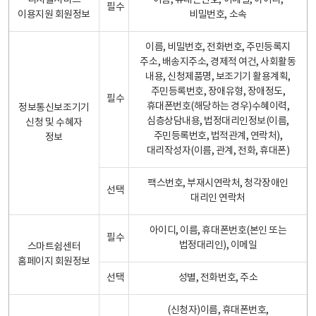
디지털서비스
이름, 휴대폰번호, 이메일, 아이디,
필수
이용지원 회원정보
비밀번호, 소속
이름, 비밀번호, 전화번호, 주민등록지
주소, 배송지주소, 경제적 여건, 사회활동
내용, 신청제품명, 보조기기 활용계획,
주민등록번호, 장애유형, 장애정도,
필수
휴대폰번호(해당하는 경우)수혜이력,
정보통신보조기기
심층상담내용, 법정대리인정보(이름,
신청 및 수혜자
주민등록번호, 법적관계, 연락처),
정보
대리작성자(이름, 관계, 전화, 휴대폰)
팩스번호, 부재시연락처, 청각장애인
선택
대리인 연락처
아이디, 이름, 휴대폰번호(본인 또는
필수
법정대리인), 이메일
스마트쉼센터
홈페이지 회원정보
선택
성별, 전화번호, 주소
(신청자)이름, 휴대폰번호,