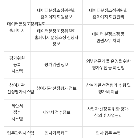
데이터분쟁조정위원회
데이터분쟁조정위원회
홈페이지 회원정보
홈페이지 회원관리
데이터분쟁조정위원회
홈페이지
데이터분쟁조정위원회
데이터 분쟁조정 등
홈페이지 분쟁조정 신청자
민원사무 처리
정보
평가위원
외부전문가 풀 운영을 위한
등록
평가위원 정보
평가위원 등록 신청
시스템
참여기관
참여기관 선정평가 수행 및
참여기관 선정평가 정보
선정평가시스템
평가비 지급
제안서
사업자 선정을 위한 평가·
접수
제안서 접수정보
심의 및 사업관리
시스템
업무관리시스템
인사기록카드
인사 업무 수행