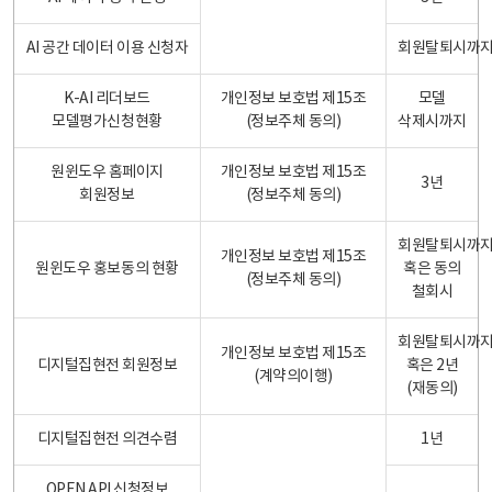
AI 공간 데이터 이용 신청자
회원탈퇴시까
K-AI 리더보드
개인정보 보호법 제15조
모델
모델평가신청현황
(정보주체 동의)
삭제시까지
원윈도우 홈페이지
개인정보 보호법 제15조
3년
회원정보
(정보주체 동의)
회원탈퇴시까
개인정보 보호법 제15조
원윈도우 홍보동의 현황
혹은 동의
(정보주체 동의)
철회시
회원탈퇴시까
개인정보 보호법 제15조
디지털집현전 회원정보
혹은 2년
(계약의이행)
(재동의)
디지털집현전 의견수렴
1년
OPEN API 신청정보