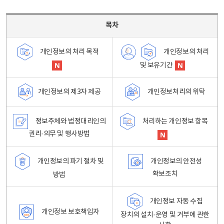
목차 - 개인정보 처리방침 목차를 나타내는표
목차
개인정보의 처리
개인정보의 처리 목적
및 보유기간
개인정보처리의 위탁
개인정보의 제3자 제공
정보주체와 법정대리인의
처리하는 개인정보 항목
권리·의무 및 행사방법
개인정보의 파기 절차 및
개인정보의 안전성
확보조치
방법
개인정보 자동 수집
개인정보 보호책임자
장치의 설치·운영 및 거부에 관한