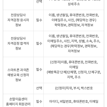
선택
상세주소
전문상담사
이름, 생년월일, 휴대폰번호, 전화번호,
자격검정 응시자
필수
이메일주소, 사진, (해당하는 경우)
정보
학력정보, 경력정보, 자격정보
이름, 생년월일, 휴대폰번호, 전화번호,
전문상담사
이메일주소, 사진, 지역, 성별, 소속, 주소,
자격검정 합격자
필수
(해당하는 경우)학력정보, 경력정보,
정보
자격정보
(신청자)이름, 휴대폰번호, 전화번호,
이메일
필수
스마트폰 과의존
(예방특강 단체)단체명, 신청자, 단체구분,
예방교육 신청자
지역, 주소
정보
선택
(신청자)직위, 부서, 팩스번호
손말이음센터
필수
아이디, 비밀번호, 휴대폰번호, 이메일
홈페이지 회원관리