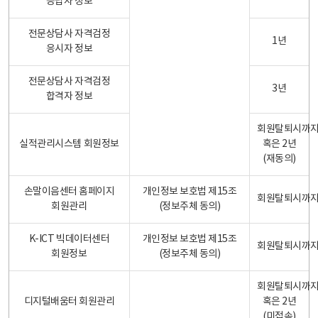
응답자 정보
전문상담사 자격검정
1년
응시자 정보
전문상담사 자격검정
3년
합격자 정보
회원탈퇴시까
실적관리시스템 회원정보
혹은 2년
(재동의)
손말이음센터 홈페이지
개인정보 보호법 제15조
회원탈퇴시까
회원관리
(정보주체 동의)
K-ICT 빅데이터센터
개인정보 보호법 제15조
회원탈퇴시까
회원정보
(정보주체 동의)
회원탈퇴시까
디지털배움터 회원관리
혹은 2년
(미접속)