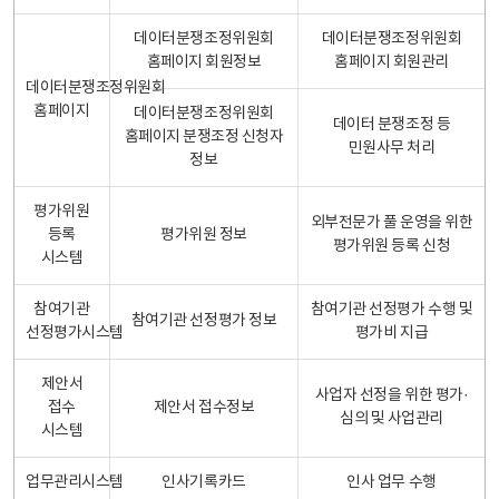
데이터분쟁조정위원회
데이터분쟁조정위원회
홈페이지 회원정보
홈페이지 회원관리
데이터분쟁조정위원회
홈페이지
데이터분쟁조정위원회
데이터 분쟁조정 등
홈페이지 분쟁조정 신청자
민원사무 처리
정보
평가위원
외부전문가 풀 운영을 위한
등록
평가위원 정보
평가위원 등록 신청
시스템
참여기관
참여기관 선정평가 수행 및
참여기관 선정평가 정보
선정평가시스템
평가비 지급
제안서
사업자 선정을 위한 평가·
접수
제안서 접수정보
심의 및 사업관리
시스템
업무관리시스템
인사기록카드
인사 업무 수행