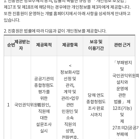
1. 진흥원은 정보주체의 동의, 법률의 특별한 규정 등 「개인정보 보호법」
제17조 및 제18조에 해당하는 경우에만 개인정보를 제3자에게 제공합니다.
또한 진흥원이 운영하는 개별 홈페이지에서 아래 사항을 상세하게 안내하고
있습니다.
2. 진흥원은 법률에 따라 다음과 같이 개인정보를 제공합니다.
개인정보 제공 안내표 - 순번, 제공받는자, 제공목적, 제공항목, 보유 및 이용기간 관련 근거로 구성
제공받는
보유 및
순번
제공목적
제공항목
관련 근거
자
이용기간
「부패방지
<
및
정보화사업
국민권익위원
공공기관의
선정 및
설치와
종합청렴도
관리,
운영에
평가를
계약 및
당해 연도
관한
위한
관리>업무
종합청렴도
법률」 제
1
국민권익위원회
민원인,
관련
조사 완료
12조(기능)
직원에
민원인 및
시까지
및
대한
소속
제
설문조사
직원의
27조의2(공공
실시
성명,
부패에
전화번호,