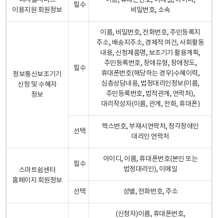
디지털서비스
이름, 휴대폰번호, 이메일, 아이디,
필수
이용지원 회원정보
비밀번호, 소속
이름, 비밀번호, 전화번호, 주민등록지
주소, 배송지주소, 경제적 여건, 사회활동
내용, 신청제품명, 보조기기 활용계획,
주민등록번호, 장애유형, 장애정도,
필수
휴대폰번호(해당하는 경우)수혜이력,
정보통신보조기기
심층상담내용, 법정대리인정보(이름,
신청 및 수혜자
주민등록번호, 법적관계, 연락처),
정보
대리작성자(이름, 관계, 전화, 휴대폰)
팩스번호, 부재시연락처, 청각장애인
선택
대리인 연락처
아이디, 이름, 휴대폰번호(본인 또는
필수
법정대리인), 이메일
스마트쉼센터
홈페이지 회원정보
선택
성별, 전화번호, 주소
(신청자)이름, 휴대폰번호,