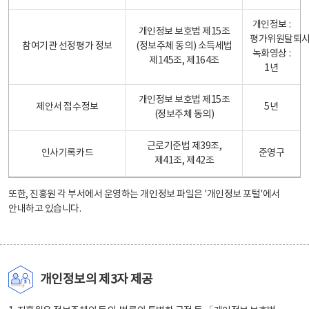
개인정보 :
개인정보 보호법 제15조
평가위원탈퇴
참여기관 선정평가 정보
(정보주체 동의) 소득세법
녹화영상 :
제145조, 제164조
1년
개인정보 보호법 제15조
제안서 접수정보
5년
(정보주체 동의)
근로기준법 제39조,
인사기록카드
준영구
제41조, 제42조
또한, 진흥원 각 부서에서 운영하는 개인정보 파일은
'개인정보 포털'
에서
안내하고 있습니다.
개인정보의 제3자 제공