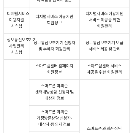
자격검정 합격자 명단
디지털서비스
디지털서비스 이용지원
디지털서비스 이용지원
이용지원
서비스 제공을 위한
회원정보
시스템
회원관리
정보통신보조기기
정보통신보조기기 신청자
정보통신보조기기 보급
사업관리
및 수혜자 회원관리
서비스 제공 및 관리
시스템
스마트쉼센터 홈페이지
스마트쉼센터 서비스
회원정보
제공을 위한 회원관리
스마트폰 과의존
센터내방상담 신청자 및
대상자 정보
스마트폰 과의존
가정방문상담 신청자·
대상자·동의자 정보
스마트폰 과의존 상담