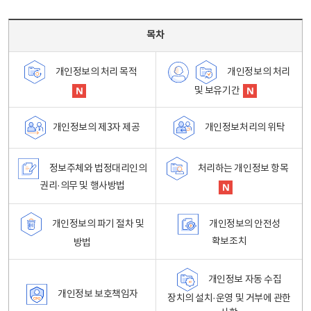
목차 - 개인정보 처리방침 목차를 나타내는표
목차
개인정보의 처리
개인정보의 처리 목적
및 보유기간
개인정보처리의 위탁
개인정보의 제3자 제공
정보주체와 법정대리인의
처리하는 개인정보 항목
권리·의무 및 행사방법
개인정보의 파기 절차 및
개인정보의 안전성
확보조치
방법
개인정보 자동 수집
개인정보 보호책임자
장치의 설치·운영 및 거부에 관한