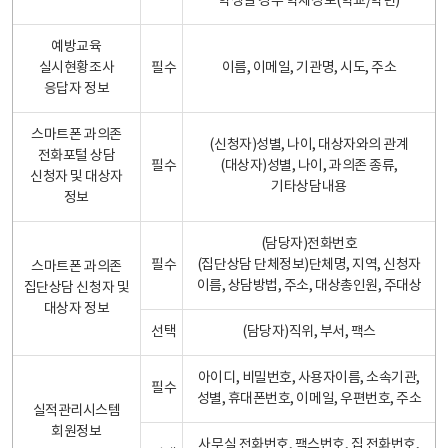
학생일 경우 학제정보(학교/학년)
예방교육
실시현황조사
필수
이름, 이메일, 기관명, 시도, 주소
응답자 정보
스마트폰 과의존
(신청자)성별, 나이, 대상자와의 관계
전화포털 상담
필수
(대상자)성별, 나이, 과의존 종류,
신청자 및 대상자
기타상담내용
정보
(담당자)전화번호
필수
(집단상담 단체정보)단체명, 지역, 신청자
스마트폰 과의존
이름, 상담방법, 주소, 대상총인원, 주대상
집단상담 신청자 및
대상자 정보
선택
(담당자)직위, 부서, 팩스
아이디, 비밀번호, 사용자이름, 소속기관,
필수
성별, 휴대폰번호, 이메일, 우편번호, 주소
실적관리시스템
회원정보
사무실 전화번호, 팩스번호, 집 전화번호,