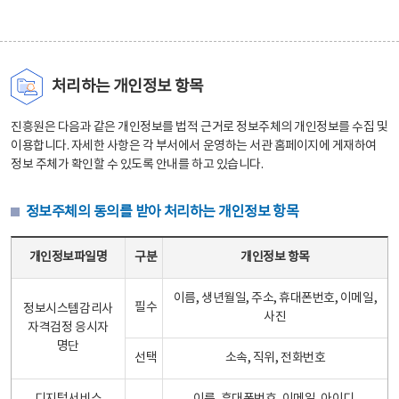
처리하는 개인정보 항목
진흥원은 다음과 같은 개인정보를 법적 근거로 정보주체의 개인정보를 수집 및
이용합니다. 자세한 사항은 각 부서에서 운영하는 서관 홈페이지에 게재하여
정보 주체가 확인할 수 있도록 안내를 하고 있습니다.
정보주체의 동의를 받아 처리하는 개인정보 항목
정보주체의 동의를 받아 처리하는 개인정보 항목 테이블 - 개인정보파일명, 구분, 개인정보 항목으로 구성
개인정보파일명
구분
개인정보 항목
이름, 생년월일, 주소, 휴대폰번호, 이메일,
필수
정보시스템감리사
사진
자격검정 응시자
명단
선택
소속, 직위, 전화번호