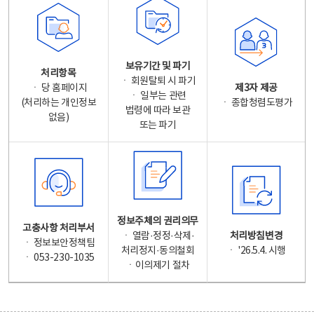
보유기간 및 파기
처리항목
ㆍ 회원탈퇴 시 파기
ㆍ 당 홈페이지
제3자 제공
ㆍ 일부는 관련
(처리하는 개인정보
ㆍ 종합청렴도평가
법령에 따라 보관
없음)
또는 파기
정보주체의 권리의무
고충사항 처리부서
ㆍ 열람·정정·삭제·
처리방침변경
ㆍ 정보보안정책팀
처리정지·동의철회
ㆍ '26.5.4. 시행
ㆍ 053-230-1035
ㆍ이의제기 절차