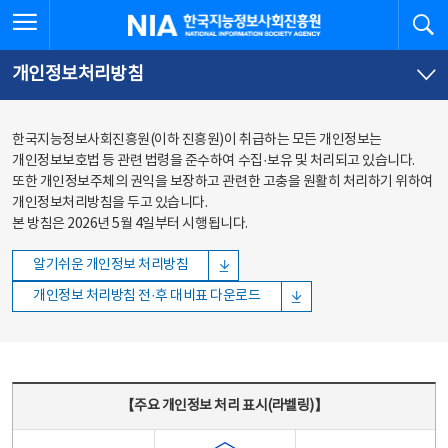
본문
전체메뉴
전체메뉴 열기
검
한국지능정보사회진흥원
바로가기
바로가기
개인정보처리방침
한국지능정보사회진흥원(이하 진흥원)이 취급하는 모든 개인정보는
개인정보보호법 등 관련 법령을 준수하여 수집·보유 및 처리되고 있습니다.
또한 개인정보주체의 권익을 보장하고 관련한 고충을 원활히 처리하기 위하여
개인정보처리방침을 두고 있습니다.
본 방침은 2026년 5월 4일부터 시행됩니다.
알기쉬운 개인정보 처리방침
개인정보 처리방침 전·후 대비표 다운로드
주요 개인정보 처리 표시(라벨링) - 주요 개인정보 처리 표시를 나타내는표
【주요 개인정보 처리 표시(라벨링)】