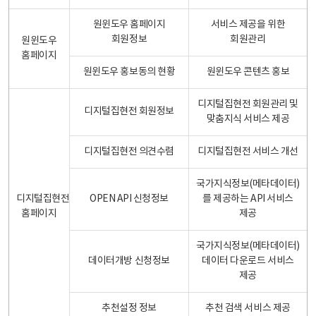
원윈도우 홈페이지
서비스 제공을 위한
회원정보
회원관리
원윈도우
홈페이지
원윈도우 홍보동의 현황
원윈도우 콘텐츠 홍보
디지털집현전 회원관리 및
디지털집현전 회원정보
맞춤지식 서비스 제공
디지털집현전 의견수렴
디지털집현전 서비스 개선
국가지식정보(메타데이터)
디지털집현전
OPEN API 신청정보
를 제공하는 API 서비스
홈페이지
제공
국가지식정보(메타데이터)
데이터개방 신청정보
데이터 다운로드 서비스
제공
추천설정 정보
추천 검색 서비스 제공