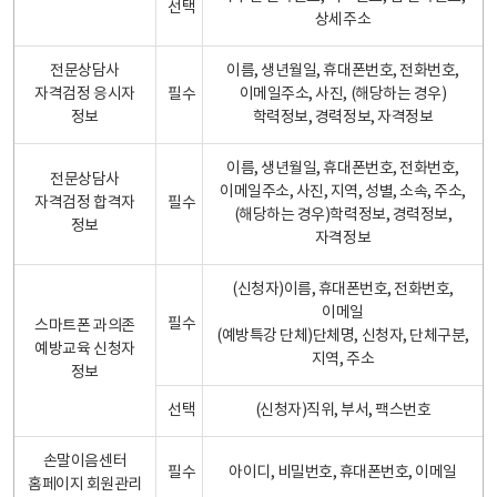
선택
상세주소
전문상담사
이름, 생년월일, 휴대폰번호, 전화번호,
자격검정 응시자
필수
이메일주소, 사진, (해당하는 경우)
정보
학력정보, 경력정보, 자격정보
이름, 생년월일, 휴대폰번호, 전화번호,
전문상담사
이메일주소, 사진, 지역, 성별, 소속, 주소,
자격검정 합격자
필수
(해당하는 경우)학력정보, 경력정보,
정보
자격정보
(신청자)이름, 휴대폰번호, 전화번호,
이메일
필수
스마트폰 과의존
(예방특강 단체)단체명, 신청자, 단체구분,
예방교육 신청자
지역, 주소
정보
선택
(신청자)직위, 부서, 팩스번호
손말이음센터
필수
아이디, 비밀번호, 휴대폰번호, 이메일
홈페이지 회원관리