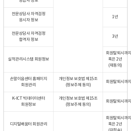
응답자 정보
전문상담사 자격검정
1년
응시자 정보
전문상담사 자격검정
3년
합격자 정보
회원탈퇴시까
실적관리시스템 회원정보
혹은 2년
(재동의)
손말이음센터 홈페이지
개인정보 보호법 제15조
회원탈퇴시까
회원관리
(정보주체 동의)
K-ICT 빅데이터센터
개인정보 보호법 제15조
회원탈퇴시까
회원정보
(정보주체 동의)
회원탈퇴시까
디지털배움터 회원관리
혹은 2년
(미접속)