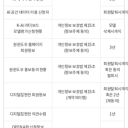
AI 공간 데이터 이용 신청자
회원탈퇴시까
K-AI 리더보드
개인정보 보호법 제15조
모델
모델평가신청현황
(정보주체 동의)
삭제시까지
원윈도우 홈페이지
개인정보 보호법 제15조
3년
회원정보
(정보주체 동의)
회원탈퇴시까
개인정보 보호법 제15조
원윈도우 홍보동의 현황
혹은 동의
(정보주체 동의)
철회시
회원탈퇴시까
개인정보 보호법 제15조
디지털집현전 회원정보
혹은 2년
(계약의이행)
(재동의)
디지털집현전 의견수렴
1년
OPEN API 신청정보