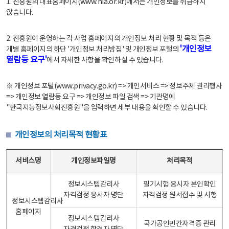
1. 진흥원의 대표홈페이지(www.nia.or.kr)에서는 개인정보를 취급하지
않습니다.
2. 진흥원이 운영하는 각 사업 홈페이지의 개인정보 처리 현황 및 목적 등은
'개인정보
개별 홈페이지의 하단 '개인정보 처리방침' 및 개인정보 포털의
열람등 요구'
에서 자세한 사항을 확인하실 수 있습니다.
※ 개인정보 포털(www.privacy.go.kr) => 개인서비스 => 정보주체 권리행사
=> 개인정보 열람등 요구 => 개인정보 파일 검색 => 기관명에
"한국지능정보사회진흥원"을 입력하면 세부 내용을 확인할 수 있습니다.
개인정보의 처리목적 현황표
개인정보의 처리목적 현황표 - 서비스명, 개인정보파일명, 처리목적으로 구성
서비스명
개인정보파일명
처리목적
정보시스템감리사
필기시험 응시자 본인확인
자격검정 응시자 명단
자격검정 원서접수 및 시행
정보시스템감리사
홈페이지
정보시스템감리사
국가공인민간자격증 관리