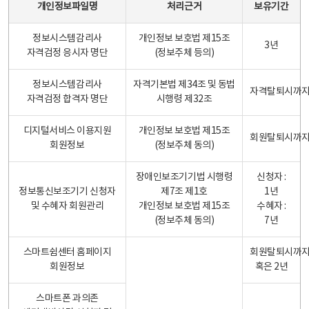
개인정보파일명
처리근거
보유기간
정보시스템감리사
개인정보 보호법 제15조
3년
자격검정 응시자 명단
(정보주체 등의)
정보시스템감리사
자격기본법 제34조 및 동법
자격탈퇴시까
자격검정 합격자 명단
시행령 제32조
디지털서비스 이용지원
개인정보 보호법 제15조
회원탈퇴시까
회원정보
(정보주체 동의)
장애인보조기기법 시행령
신청자 :
정보통신보조기기 신청자
제7조 제1호
1년
및 수혜자 회원관리
개인정보 보호법 제15조
수혜자 :
(정보주체 동의)
7년
스마트쉼센터 홈페이지
회원탈퇴시까
회원정보
혹은 2년
스마트폰 과의존