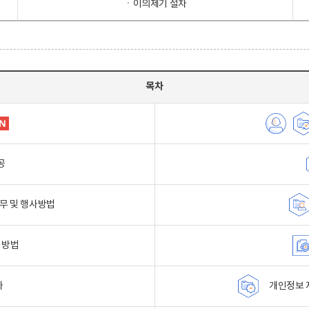
ㆍ이의제기 절차
목차
공
무 및 행사방법
 방법
자
개인정보 자