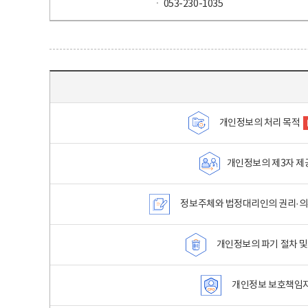
ㆍ 053-230-1035
목차 - 개인정보 처리방침 목차를 나타내는표
개인정보의 처리 목적
개인정보의 제3자 제
정보주체와 법정대리인의 권리·의
개인정보의 파기 절차 및
개인정보 보호책임