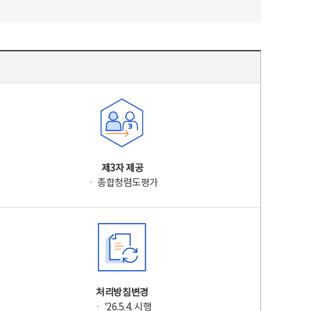
제3자 제공
ㆍ 종합청렴도평가
처리방침변경
ㆍ '26.5.4. 시행