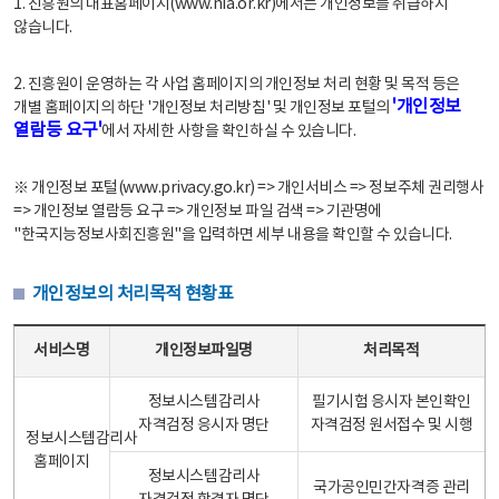
1. 진흥원의 대표홈페이지(www.nia.or.kr)에서는 개인정보를 취급하지
않습니다.
2. 진흥원이 운영하는 각 사업 홈페이지의 개인정보 처리 현황 및 목적 등은
'개인정보
개별 홈페이지의 하단 '개인정보 처리방침' 및 개인정보 포털의
열람등 요구'
에서 자세한 사항을 확인하실 수 있습니다.
※ 개인정보 포털(www.privacy.go.kr) => 개인서비스 => 정보주체 권리행사
=> 개인정보 열람등 요구 => 개인정보 파일 검색 => 기관명에
"한국지능정보사회진흥원"을 입력하면 세부 내용을 확인할 수 있습니다.
개인정보의 처리목적 현황표
개인정보의 처리목적 현황표 - 서비스명, 개인정보파일명, 처리목적으로 구성
서비스명
개인정보파일명
처리목적
정보시스템감리사
필기시험 응시자 본인확인
자격검정 응시자 명단
자격검정 원서접수 및 시행
정보시스템감리사
홈페이지
정보시스템감리사
국가공인민간자격증 관리