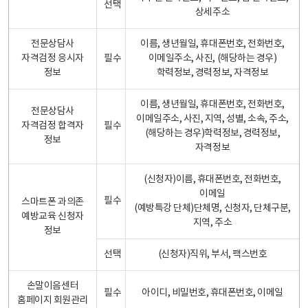
선택
상세주소
전문상담사
이름, 생년월일, 휴대폰번호, 전화번호,
자격검정 응시자
필수
이메일주소, 사진, (해당하는 경우)
정보
학력정보, 경력정보, 자격정보
이름, 생년월일, 휴대폰번호, 전화번호,
전문상담사
이메일주소, 사진, 지역, 성별, 소속, 주소,
자격검정 합격자
필수
(해당하는 경우)학력정보, 경력정보,
정보
자격정보
(신청자)이름, 휴대폰번호, 전화번호,
이메일
필수
스마트폰 과의존
(예방특강 단체)단체명, 신청자, 단체구분,
예방교육 신청자
지역, 주소
정보
선택
(신청자)직위, 부서, 팩스번호
손말이음센터
필수
아이디, 비밀번호, 휴대폰번호, 이메일
홈페이지 회원관리