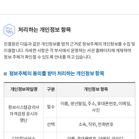
처리하는 개인정보 항목
진흥원은 다음과 같은 개인정보를 법적 근거로 정보주체의 개인정보를 수집 및
이용합니다. 자세한 사항은 각 부서에서 운영하는 서관 홈페이지에 게재하여
정보 주체가 확인할 수 있도록 안내를 하고 있습니다.
정보주체의 동의를 받아 처리하는 개인정보 항목
정보주체의 동의를 받아 처리하는 개인정보 항목 테이블 - 개인정보파일명, 구분, 개인정보 항목으로 구성
개인정보파일명
구분
개인정보 항목
이름, 생년월일, 주소, 휴대폰번호, 이메일,
필수
정보시스템감리사
사진
자격검정 응시자
명단
선택
소속, 직위, 전화번호