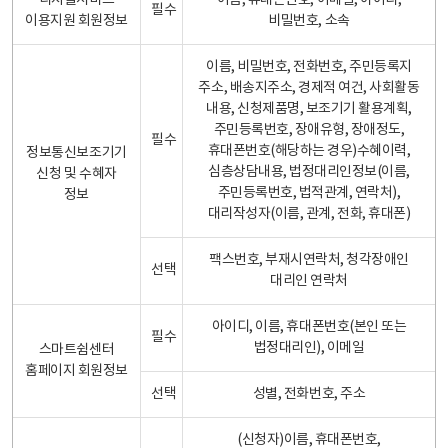
디지털서비스
이름, 휴대폰번호, 이메일, 아이디,
필수
이용지원 회원정보
비밀번호, 소속
이름, 비밀번호, 전화번호, 주민등록지
주소, 배송지주소, 경제적 여건, 사회활동
내용, 신청제품명, 보조기기 활용계획,
주민등록번호, 장애유형, 장애정도,
필수
휴대폰번호(해당하는 경우)수혜이력,
정보통신보조기기
심층상담내용, 법정대리인정보(이름,
신청 및 수혜자
주민등록번호, 법적관계, 연락처),
정보
대리작성자(이름, 관계, 전화, 휴대폰)
팩스번호, 부재시연락처, 청각장애인
선택
대리인 연락처
아이디, 이름, 휴대폰번호(본인 또는
필수
법정대리인), 이메일
스마트쉼센터
홈페이지 회원정보
선택
성별, 전화번호, 주소
(신청자)이름, 휴대폰번호,