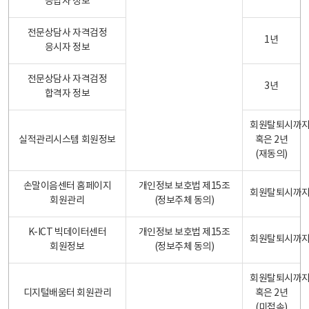
응답자 정보
전문상담사 자격검정
1년
응시자 정보
전문상담사 자격검정
3년
합격자 정보
회원탈퇴시까
실적관리시스템 회원정보
혹은 2년
(재동의)
손말이음센터 홈페이지
개인정보 보호법 제15조
회원탈퇴시까
회원관리
(정보주체 동의)
K-ICT 빅데이터센터
개인정보 보호법 제15조
회원탈퇴시까
회원정보
(정보주체 동의)
회원탈퇴시까
디지털배움터 회원관리
혹은 2년
(미접속)