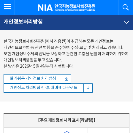
본문
전체메뉴
전체메뉴 열기
검
한국지능정보사회진흥원
바로가기
바로가기
개인정보처리방침
한국지능정보사회진흥원(이하 진흥원)이 취급하는 모든 개인정보는
개인정보보호법 등 관련 법령을 준수하여 수집·보유 및 처리되고 있습니다.
또한 개인정보주체의 권익을 보장하고 관련한 고충을 원활히 처리하기 위하여
개인정보처리방침을 두고 있습니다.
본 방침은 2026년 5월 4일부터 시행됩니다.
알기쉬운 개인정보 처리방침
개인정보 처리방침 전·후 대비표 다운로드
주요 개인정보 처리 표시(라벨링) - 주요 개인정보 처리 표시를 나타내는표
【주요 개인정보 처리 표시(라벨링)】