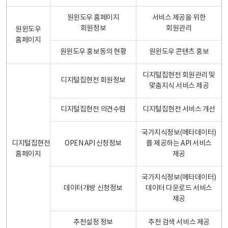
원윈도우 홈페이지
서비스 제공을 위한
회원정보
회원관리
원윈도우
홈페이지
원윈도우 홍보동의 현황
원윈도우 콘텐츠 홍보
디지털집현전 회원관리 및
디지털집현전 회원정보
맞춤지식 서비스 제공
디지털집현전 의견수렴
디지털집현전 서비스 개선
국가지식정보(메타데이터)
디지털집현전
OPEN API 신청정보
를 제공하는 API 서비스
홈페이지
제공
국가지식정보(메타데이터)
데이터개방 신청정보
데이터 다운로드 서비스
제공
추천설정 정보
추천 검색 서비스 제공