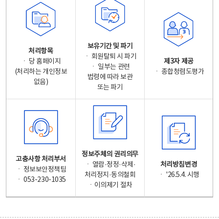
보유기간 및 파기
처리항목
ㆍ 회원탈퇴 시 파기
ㆍ 당 홈페이지
제3자 제공
ㆍ 일부는 관련
(처리하는 개인정보
ㆍ 종합청렴도평가
법령에 따라 보관
없음)
또는 파기
정보주체의 권리의무
고충사항 처리부서
ㆍ 열람·정정·삭제·
처리방침변경
ㆍ 정보보안정책팀
처리정지·동의철회
ㆍ '26.5.4. 시행
ㆍ 053-230-1035
ㆍ이의제기 절차