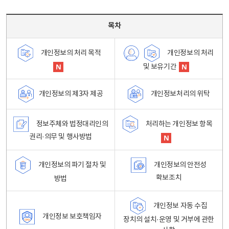
목차 - 개인정보 처리방침 목차를 나타내는표
목차
개인정보의 처리
개인정보의 처리 목적
및 보유기간
개인정보처리의 위탁
개인정보의 제3자 제공
정보주체와 법정대리인의
처리하는 개인정보 항목
권리·의무 및 행사방법
개인정보의 파기 절차 및
개인정보의 안전성
확보조치
방법
개인정보 자동 수집
개인정보 보호책임자
장치의 설치·운영 및 거부에 관한