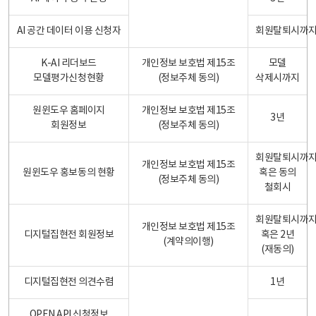
AI 공간 데이터 이용 신청자
회원탈퇴시까
K-AI 리더보드
개인정보 보호법 제15조
모델
모델평가신청현황
(정보주체 동의)
삭제시까지
원윈도우 홈페이지
개인정보 보호법 제15조
3년
회원정보
(정보주체 동의)
회원탈퇴시까
개인정보 보호법 제15조
원윈도우 홍보동의 현황
혹은 동의
(정보주체 동의)
철회시
회원탈퇴시까
개인정보 보호법 제15조
디지털집현전 회원정보
혹은 2년
(계약의이행)
(재동의)
디지털집현전 의견수렴
1년
OPEN API 신청정보