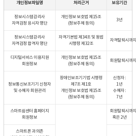
개인정보파일명
처리근거
보유기간
정보시스템감리사
개인정보 보호법 제15조
3년
자격검정 응시자 명단
(정보주체 등의)
정보시스템감리사
자격기본법 제34조 및 동법
자격탈퇴시까
자격검정 합격자 명단
시행령 제32조
디지털서비스 이용지원
개인정보 보호법 제15조
회원탈퇴시까
회원정보
(정보주체 동의)
장애인보조기기법 시행령
신청자 :
정보통신보조기기 신청자
제7조 제1호
1년
및 수혜자 회원관리
개인정보 보호법 제15조
수혜자 :
(정보주체 동의)
7년
스마트쉼센터 홈페이지
회원탈퇴시까
회원정보
혹은 2년
스마트폰 과의존