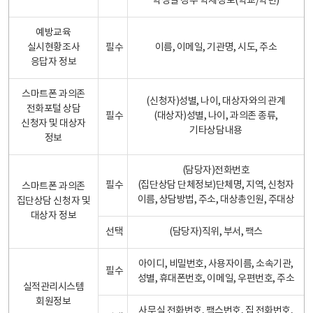
학생일 경우 학제정보(학교/학년)
예방교육
실시현황조사
필수
이름, 이메일, 기관명, 시도, 주소
응답자 정보
스마트폰 과의존
(신청자)성별, 나이, 대상자와의 관계
전화포털 상담
필수
(대상자)성별, 나이, 과의존 종류,
신청자 및 대상자
기타상담내용
정보
(담당자)전화번호
필수
(집단상담 단체정보)단체명, 지역, 신청자
스마트폰 과의존
이름, 상담방법, 주소, 대상총인원, 주대상
집단상담 신청자 및
대상자 정보
선택
(담당자)직위, 부서, 팩스
아이디, 비밀번호, 사용자이름, 소속기관,
필수
성별, 휴대폰번호, 이메일, 우편번호, 주소
실적관리시스템
회원정보
사무실 전화번호, 팩스번호, 집 전화번호,