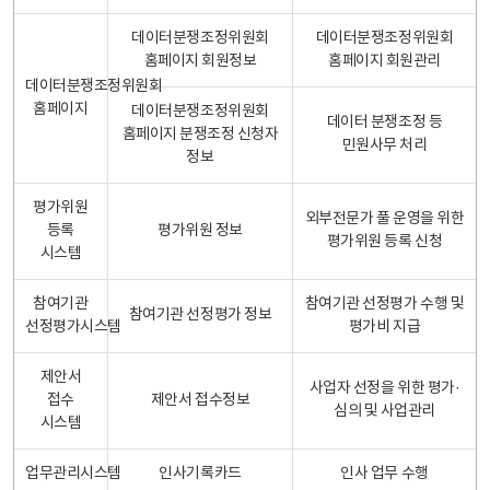
데이터분쟁조정위원회
데이터분쟁조정위원회
홈페이지 회원정보
홈페이지 회원관리
데이터분쟁조정위원회
홈페이지
데이터분쟁조정위원회
데이터 분쟁조정 등
홈페이지 분쟁조정 신청자
민원사무 처리
정보
평가위원
외부전문가 풀 운영을 위한
등록
평가위원 정보
평가위원 등록 신청
시스템
참여기관
참여기관 선정평가 수행 및
참여기관 선정평가 정보
선정평가시스템
평가비 지급
제안서
사업자 선정을 위한 평가·
접수
제안서 접수정보
심의 및 사업관리
시스템
업무관리시스템
인사기록카드
인사 업무 수행