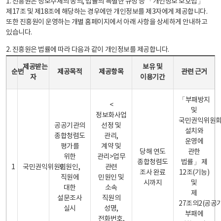
1. 진흥원은 정보주체의 동의, 법률의 특별한 규정 등 「개인정보 보호법」
제17조 및 제18조에 해당하는 경우에만 개인정보를 제3자에게 제공합니다.
또한 진흥원이 운영하는 개별 홈페이지에서 아래 사항을 상세하게 안내하고
있습니다.
2. 진흥원은 법률에 따라 다음과 같이 개인정보를 제공합니다.
개인정보 제공 안내표 - 순번, 제공받는자, 제공목적, 제공항목, 보유 및 이용기간 관련 근거로 구성
제공받는
보유 및
순번
제공목적
제공항목
관련 근거
자
이용기간
「부패방지
<
및
정보화사업
국민권익위원
공공기관의
선정 및
설치와
종합청렴도
관리,
운영에
평가를
계약 및
당해 연도
관한
위한
관리>업무
종합청렴도
법률」 제
1
국민권익위원회
민원인,
관련
조사 완료
12조(기능)
직원에
민원인 및
시까지
및
대한
소속
제
설문조사
직원의
27조의2(공공
실시
성명,
부패에
전화번호,