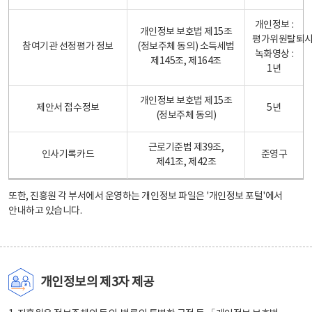
개인정보 :
개인정보 보호법 제15조
평가위원탈퇴
참여기관 선정평가 정보
(정보주체 동의) 소득세법
녹화영상 :
제145조, 제164조
1년
개인정보 보호법 제15조
제안서 접수정보
5년
(정보주체 동의)
근로기준법 제39조,
인사기록카드
준영구
제41조, 제42조
또한, 진흥원 각 부서에서 운영하는 개인정보 파일은
'개인정보 포털'
에서
안내하고 있습니다.
개인정보의 제3자 제공