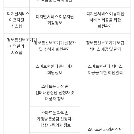
자격검정 합격자 명단
디지털서비스
디지털서비스 이용지원
디지털서비스 이용지원
이용지원
서비스 제공을 위한
회원정보
시스템
회원관리
정보통신보조기기
정보통신보조기기 신청자
정보통신보조기기 보급
사업관리
및 수혜자 회원관리
서비스 제공 및 관리
시스템
스마트쉼센터 홈페이지
스마트쉼센터 서비스
회원정보
제공을 위한 회원관리
스마트폰 과의존
센터내방상담 신청자 및
대상자 정보
스마트폰 과의존
가정방문상담 신청자·
대상자·동의자 정보
스마트폰 과의존 상담