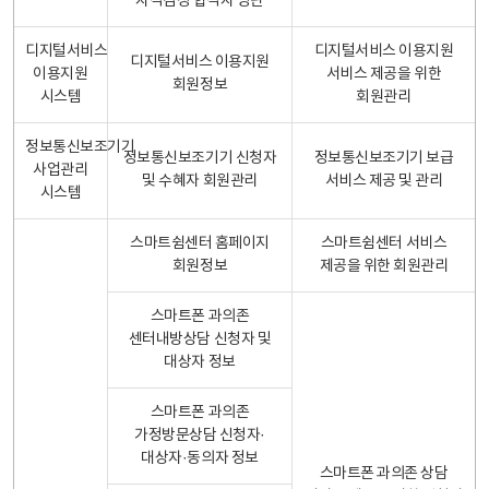
자격검정 합격자 명단
디지털서비스
디지털서비스 이용지원
디지털서비스 이용지원
이용지원
서비스 제공을 위한
회원정보
시스템
회원관리
정보통신보조기기
정보통신보조기기 신청자
정보통신보조기기 보급
사업관리
및 수혜자 회원관리
서비스 제공 및 관리
시스템
스마트쉼센터 홈페이지
스마트쉼센터 서비스
회원정보
제공을 위한 회원관리
스마트폰 과의존
센터내방상담 신청자 및
대상자 정보
스마트폰 과의존
가정방문상담 신청자·
대상자·동의자 정보
스마트폰 과의존 상담