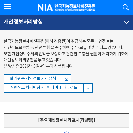
본문
전체메뉴
전체메뉴 열기
검
한국지능정보사회진흥원
바로가기
바로가기
개인정보처리방침
한국지능정보사회진흥원(이하 진흥원)이 취급하는 모든 개인정보는
개인정보보호법 등 관련 법령을 준수하여 수집·보유 및 처리되고 있습니다.
또한 개인정보주체의 권익을 보장하고 관련한 고충을 원활히 처리하기 위하여
개인정보처리방침을 두고 있습니다.
본 방침은 2026년 5월 4일부터 시행됩니다.
알기쉬운 개인정보 처리방침
개인정보 처리방침 전·후 대비표 다운로드
주요 개인정보 처리 표시(라벨링) - 주요 개인정보 처리 표시를 나타내는표
【주요 개인정보 처리 표시(라벨링)】