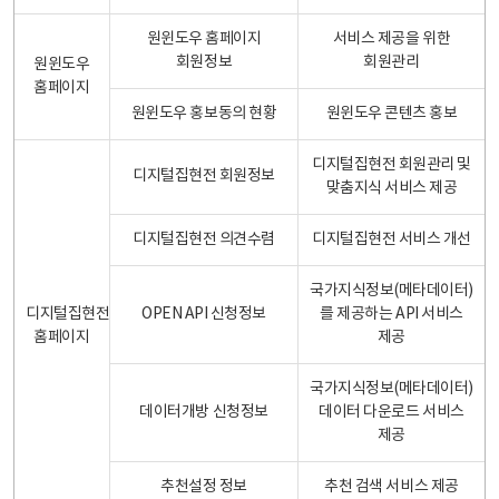
원윈도우 홈페이지
서비스 제공을 위한
회원정보
회원관리
원윈도우
홈페이지
원윈도우 홍보동의 현황
원윈도우 콘텐츠 홍보
디지털집현전 회원관리 및
디지털집현전 회원정보
맞춤지식 서비스 제공
디지털집현전 의견수렴
디지털집현전 서비스 개선
국가지식정보(메타데이터)
디지털집현전
OPEN API 신청정보
를 제공하는 API 서비스
홈페이지
제공
국가지식정보(메타데이터)
데이터개방 신청정보
데이터 다운로드 서비스
제공
추천설정 정보
추천 검색 서비스 제공