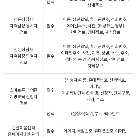
선택
상세주소
전문상담사
이름, 생년월일, 휴대폰번호, 전화번호,
자격검정 응시자
필수
이메일주소, 사진, (해당하는 경우)
정보
학력정보, 경력정보, 자격정보
이름, 생년월일, 휴대폰번호, 전화번호,
전문상담사
이메일주소, 사진, 지역, 성별, 소속, 주소,
자격검정 합격자
필수
(해당하는 경우)학력정보, 경력정보,
정보
자격정보
(신청자)이름, 휴대폰번호, 전화번호,
이메일
필수
스마트폰 과의존
(예방특강 단체)단체명, 신청자, 단체구분,
예방교육 신청자
지역, 주소
정보
선택
(신청자)직위, 부서, 팩스번호
손말이음센터
필수
아이디, 비밀번호, 휴대폰번호, 이메일
홈페이지 회원관리