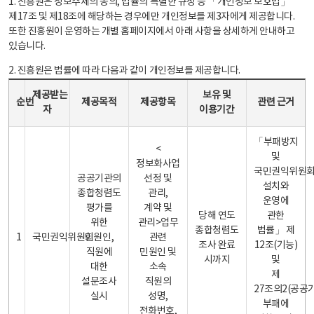
1. 진흥원은 정보주체의 동의, 법률의 특별한 규정 등 「개인정보 보호법」
제17조 및 제18조에 해당하는 경우에만 개인정보를 제3자에게 제공합니다.
또한 진흥원이 운영하는 개별 홈페이지에서 아래 사항을 상세하게 안내하고
있습니다.
2. 진흥원은 법률에 따라 다음과 같이 개인정보를 제공합니다.
개인정보 제공 안내표 - 순번, 제공받는자, 제공목적, 제공항목, 보유 및 이용기간 관련 근거로 구성
제공받는
보유 및
순번
제공목적
제공항목
관련 근거
자
이용기간
「부패방지
<
및
정보화사업
국민권익위원
공공기관의
선정 및
설치와
종합청렴도
관리,
운영에
평가를
계약 및
당해 연도
관한
위한
관리>업무
종합청렴도
법률」 제
1
국민권익위원회
민원인,
관련
조사 완료
12조(기능)
직원에
민원인 및
시까지
및
대한
소속
제
설문조사
직원의
27조의2(공공
실시
성명,
부패에
전화번호,