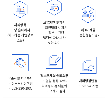
보유기간 및 파기
처리항목
ㆍ 회원탈퇴 시 파기
ㆍ 당 홈페이지
제3자 제공
ㆍ 일부는 관련
(처리하는 개인정보
ㆍ 종합청렴도평가
법령에 따라 보관
없음)
또는 파기
정보주체의 권리의무
고충사항 처리부서
ㆍ 열람·정정·삭제·
처리방침변경
ㆍ 정보보안정책팀
처리정지·동의철회
ㆍ '26.5.4. 시행
ㆍ 053-230-1035
ㆍ이의제기 절차