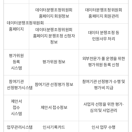
데이터분쟁조정위원회
데이터분쟁조정위원회
홈페이지 회원정보
홈페이지 회원관리
데이터분쟁조정위원회
홈페이지
데이터분쟁조정위원회
데이터 분쟁조정 등
홈페이지 분쟁조정 신청자
민원사무 처리
정보
평가위원
외부전문가 풀 운영을 위한
등록
평가위원 정보
평가위원 등록 신청
시스템
참여기관
참여기관 선정평가 수행 및
참여기관 선정평가 정보
선정평가시스템
평가비 지급
제안서
사업자 선정을 위한 평가·
접수
제안서 접수정보
심의 및 사업관리
시스템
업무관리시스템
인사기록카드
인사 업무 수행