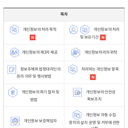
목차 - 개인정보 처리방침 목차를 나타내는표
목차
개인정보의 처리
개인정보의 처리 목적
및 보유기간
개인정보처리의 위탁
개인정보의 제3자 제공
정보주체와 법정대리인의
처리하는 개인정보 항목
권리·의무 및 행사방법
개인정보의 파기 절차 및
개인정보의 안전성
확보조치
방법
개인정보 자동 수집
개인정보 보호책임자
장치의 설치·운영 및 거부에 관한