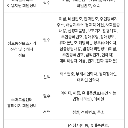
디지털서비스
이름, 휴대폰번호, 이메일, 아이디,
필수
이용지원 회원정보
비밀번호, 소속
이름, 비밀번호, 전화번호, 주민등록지
주소, 배송지주소, 경제적 여건, 사회활동
내용, 신청제품명, 보조기기 활용계획,
주민등록번호, 장애유형, 장애정도,
필수
휴대폰번호(해당하는 경우)수혜이력,
정보통신보조기기
심층상담내용, 법정대리인정보(이름,
신청 및 수혜자
주민등록번호, 법적관계, 연락처),
정보
대리작성자(이름, 관계, 전화, 휴대폰)
팩스번호, 부재시연락처, 청각장애인
선택
대리인 연락처
아이디, 이름, 휴대폰번호(본인 또는
필수
법정대리인), 이메일
스마트쉼센터
홈페이지 회원정보
선택
성별, 전화번호, 주소
(신청자)이름, 휴대폰번호,