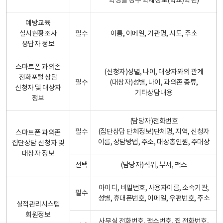
학생일 경우 학제정보(학교/학년)
예방교육
실시현황조사
필수
이름, 이메일, 기관명, 시도, 주소
응답자 정보
스마트폰 과의존
(신청자)성별, 나이, 대상자와의 관계
전화포털 상담
필수
(대상자)성별, 나이, 과의존 종류,
신청자 및 대상자
기타상담내용
정보
(담당자)전화번호
필수
(집단상담 단체정보)단체명, 지역, 신청자
스마트폰 과의존
이름, 상담방법, 주소, 대상총인원, 주대상
집단상담 신청자 및
대상자 정보
선택
(담당자)직위, 부서, 팩스
아이디, 비밀번호, 사용자이름, 소속기관,
필수
성별, 휴대폰번호, 이메일, 우편번호, 주소
실적관리시스템
회원정보
사무실 전화번호, 팩스번호, 집 전화번호,