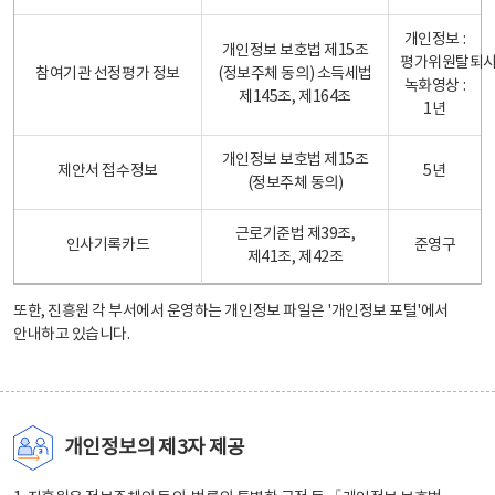
개인정보 :
개인정보 보호법 제15조
평가위원탈퇴
참여기관 선정평가 정보
(정보주체 동의) 소득세법
녹화영상 :
제145조, 제164조
1년
개인정보 보호법 제15조
제안서 접수정보
5년
(정보주체 동의)
근로기준법 제39조,
인사기록카드
준영구
제41조, 제42조
또한, 진흥원 각 부서에서 운영하는 개인정보 파일은
'개인정보 포털'
에서
안내하고 있습니다.
개인정보의 제3자 제공