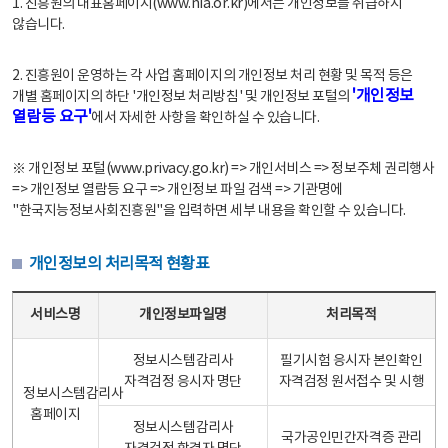
1. 진흥원의 대표홈페이지(www.nia.or.kr)에서는 개인정보를 취급하지
않습니다.
2. 진흥원이 운영하는 각 사업 홈페이지의 개인정보 처리 현황 및 목적 등은
'개인정보
개별 홈페이지의 하단 '개인정보 처리방침' 및 개인정보 포털의
열람등 요구'
에서 자세한 사항을 확인하실 수 있습니다.
※ 개인정보 포털(www.privacy.go.kr) => 개인서비스 => 정보주체 권리행사
=> 개인정보 열람등 요구 => 개인정보 파일 검색 => 기관명에
"한국지능정보사회진흥원"을 입력하면 세부 내용을 확인할 수 있습니다.
개인정보의 처리목적 현황표
개인정보의 처리목적 현황표 - 서비스명, 개인정보파일명, 처리목적으로 구성
서비스명
개인정보파일명
처리목적
정보시스템감리사
필기시험 응시자 본인확인
자격검정 응시자 명단
자격검정 원서접수 및 시행
정보시스템감리사
홈페이지
정보시스템감리사
국가공인민간자격증 관리