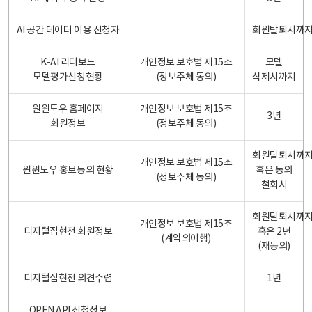
AI 공간 데이터 이용 신청자
회원탈퇴시까
K-AI 리더보드
개인정보 보호법 제15조
모델
모델평가신청현황
(정보주체 동의)
삭제시까지
원윈도우 홈페이지
개인정보 보호법 제15조
3년
회원정보
(정보주체 동의)
회원탈퇴시까
개인정보 보호법 제15조
원윈도우 홍보동의 현황
혹은 동의
(정보주체 동의)
철회시
회원탈퇴시까
개인정보 보호법 제15조
디지털집현전 회원정보
혹은 2년
(계약의이행)
(재동의)
디지털집현전 의견수렴
1년
OPEN API 신청정보