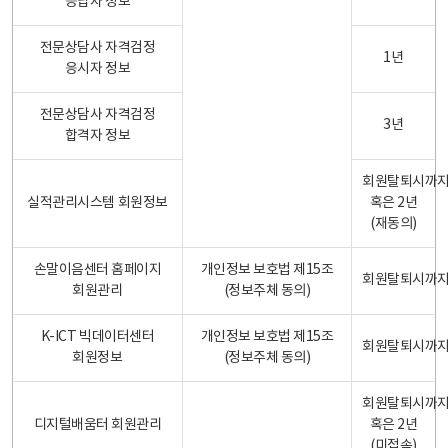
응답자 정보
전문상담사 자격검정
1년
응시자 정보
전문상담사 자격검정
3년
합격자 정보
회원탈퇴시까
실적관리시스템 회원정보
혹은 2년
(재동의)
손말이음센터 홈페이지
개인정보 보호법 제15조
회원탈퇴시까
회원관리
(정보주체 동의)
K-ICT 빅데이터센터
개인정보 보호법 제15조
회원탈퇴시까
회원정보
(정보주체 동의)
회원탈퇴시까
디지털배움터 회원관리
혹은 2년
(미접속)