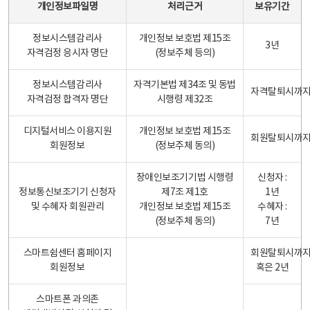
개인정보파일명
처리근거
보유기간
정보시스템감리사
개인정보 보호법 제15조
3년
자격검정 응시자 명단
(정보주체 등의)
정보시스템감리사
자격기본법 제34조 및 동법
자격탈퇴시까
자격검정 합격자 명단
시행령 제32조
디지털서비스 이용지원
개인정보 보호법 제15조
회원탈퇴시까
회원정보
(정보주체 동의)
장애인보조기기법 시행령
신청자 :
정보통신보조기기 신청자
제7조 제1호
1년
및 수혜자 회원관리
개인정보 보호법 제15조
수혜자 :
(정보주체 동의)
7년
스마트쉼센터 홈페이지
회원탈퇴시까
회원정보
혹은 2년
스마트폰 과의존