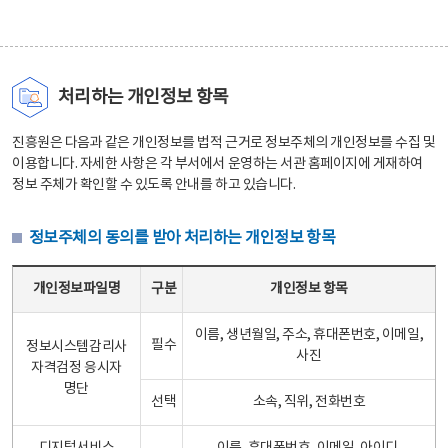
처리하는 개인정보 항목
진흥원은 다음과 같은 개인정보를 법적 근거로 정보주체의 개인정보를 수집 및
이용합니다. 자세한 사항은 각 부서에서 운영하는 서관 홈페이지에 게재하여
정보 주체가 확인할 수 있도록 안내를 하고 있습니다.
정보주체의 동의를 받아 처리하는 개인정보 항목
정보주체의 동의를 받아 처리하는 개인정보 항목 테이블 - 개인정보파일명, 구분, 개인정보 항목으로 구성
개인정보파일명
구분
개인정보 항목
이름, 생년월일, 주소, 휴대폰번호, 이메일,
필수
정보시스템감리사
사진
자격검정 응시자
명단
선택
소속, 직위, 전화번호