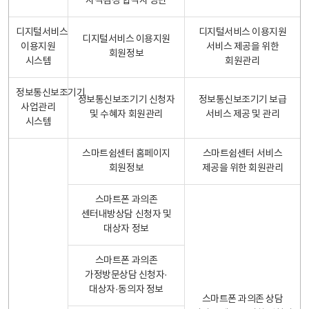
자격검정 합격자 명단
디지털서비스
디지털서비스 이용지원
디지털서비스 이용지원
이용지원
서비스 제공을 위한
회원정보
시스템
회원관리
정보통신보조기기
정보통신보조기기 신청자
정보통신보조기기 보급
사업관리
및 수혜자 회원관리
서비스 제공 및 관리
시스템
스마트쉼센터 홈페이지
스마트쉼센터 서비스
회원정보
제공을 위한 회원관리
스마트폰 과의존
센터내방상담 신청자 및
대상자 정보
스마트폰 과의존
가정방문상담 신청자·
대상자·동의자 정보
스마트폰 과의존 상담