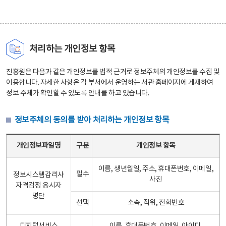
처리하는 개인정보 항목
진흥원은 다음과 같은 개인정보를 법적 근거로 정보주체의 개인정보를 수집 및
이용합니다. 자세한 사항은 각 부서에서 운영하는 서관 홈페이지에 게재하여
정보 주체가 확인할 수 있도록 안내를 하고 있습니다.
정보주체의 동의를 받아 처리하는 개인정보 항목
정보주체의 동의를 받아 처리하는 개인정보 항목 테이블 - 개인정보파일명, 구분, 개인정보 항목으로 구성
개인정보파일명
구분
개인정보 항목
이름, 생년월일, 주소, 휴대폰번호, 이메일,
필수
정보시스템감리사
사진
자격검정 응시자
명단
선택
소속, 직위, 전화번호