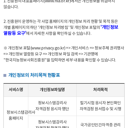
1. 진흥원의 대표홈페이지(www.nia.or.kr)에서는 개인정보를 취급하지
않습니다.
2. 진흥원이 운영하는 각 사업 홈페이지의 개인정보 처리 현황 및 목적 등은
'개인정보
개별 홈페이지의 하단 '개인정보 처리방침' 및 개인정보 포털의
열람등 요구'
에서 자세한 사항을 확인하실 수 있습니다.
※ 개인정보 포털(www.privacy.go.kr) => 개인서비스 => 정보주체 권리행사
=> 개인정보 열람등 요구 => 개인정보 파일 검색 => 기관명에
"한국지능정보사회진흥원"을 입력하면 세부 내용을 확인할 수 있습니다.
개인정보의 처리목적 현황표
개인정보의 처리목적 현황표 - 서비스명, 개인정보파일명, 처리목적으로 구성
서비스명
개인정보파일명
처리목적
정보시스템감리사
필기시험 응시자 본인확인
자격검정 응시자 명단
자격검정 원서접수 및 시행
정보시스템감리사
홈페이지
정보시스템감리사
국가공인민간자격증 관리