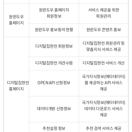
원윈도우 홈페이지
서비스 제공을 위한
회원정보
회원관리
원윈도우
홈페이지
원윈도우 홍보동의 현황
원윈도우 콘텐츠 홍보
디지털집현전 회원관리 및
디지털집현전 회원정보
맞춤지식 서비스 제공
디지털집현전 의견수렴
디지털집현전 서비스 개선
국가지식정보(메타데이터)
디지털집현전
OPEN API 신청정보
를 제공하는 API 서비스
홈페이지
제공
국가지식정보(메타데이터)
데이터개방 신청정보
데이터 다운로드 서비스
제공
추천설정 정보
추천 검색 서비스 제공