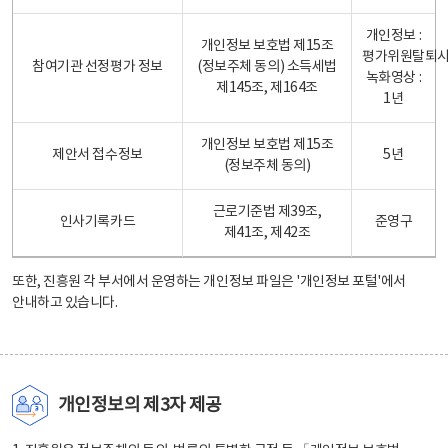
개인정보 :
개인정보 보호법 제15조
평가위원탈퇴
참여기관 선정평가 정보
(정보주체 동의) 소득세법
녹화영상 :
제145조, 제164조
1년
개인정보 보호법 제15조
제안서 접수정보
5년
(정보주체 동의)
근로기준법 제39조,
인사기록카드
준영구
제41조, 제42조
또한, 진흥원 각 부서에서 운영하는 개인정보 파일은
'개인정보 포털'
에서
안내하고 있습니다.
개인정보의 제3자 제공