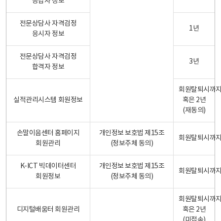
응답자 정보
전문상담사 자격검정
1년
응시자 정보
전문상담사 자격검정
3년
합격자 정보
회원탈퇴시까
실적관리시스템 회원정보
혹은 2년
(재동의)
손말이음센터 홈페이지
개인정보 보호법 제15조
회원탈퇴시까
회원관리
(정보주체 동의)
K-ICT 빅데이터센터
개인정보 보호법 제15조
회원탈퇴시까
회원정보
(정보주체 동의)
회원탈퇴시까
디지털배움터 회원관리
혹은 2년
(미접속)