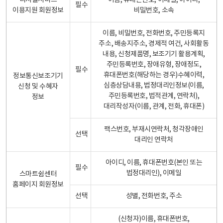
디지털서비스
이름, 휴대폰번호, 이메일, 아이디,
필수
이용지원 회원정보
비밀번호, 소속
이름, 비밀번호, 전화번호, 주민등록지
주소, 배송지주소, 경제적 여건, 사회활동
내용, 신청제품명, 보조기기 활용계획,
주민등록번호, 장애유형, 장애정도,
필수
휴대폰번호(해당하는 경우)수혜이력,
정보통신보조기기
심층상담내용, 법정대리인정보(이름,
신청 및 수혜자
주민등록번호, 법적관계, 연락처),
정보
대리작성자(이름, 관계, 전화, 휴대폰)
팩스번호, 부재시연락처, 청각장애인
선택
대리인 연락처
아이디, 이름, 휴대폰번호(본인 또는
필수
법정대리인), 이메일
스마트쉼센터
홈페이지 회원정보
선택
성별, 전화번호, 주소
(신청자)이름, 휴대폰번호,