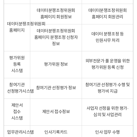
데이터분쟁조정위원회
데이터분쟁조정위원회
홈페이지 회원정보
홈페이지 회원관리
데이터분쟁조정위원회
홈페이지
데이터분쟁조정위원회
데이터 분쟁조정 등
홈페이지 분쟁조정 신청자
민원사무 처리
정보
평가위원
외부전문가 풀 운영을 위한
등록
평가위원 정보
평가위원 등록 신청
시스템
참여기관
참여기관 선정평가 수행 및
참여기관 선정평가 정보
선정평가시스템
평가비 지급
제안서
사업자 선정을 위한 평가·
접수
제안서 접수정보
심의 및 사업관리
시스템
업무관리시스템
인사기록카드
인사 업무 수행