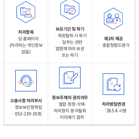
보유기간 및 파기
처리항목
ㆍ 회원탈퇴 시 파기
ㆍ 당 홈페이지
제3자 제공
ㆍ 일부는 관련
(처리하는 개인정보
ㆍ 종합청렴도평가
법령에 따라 보관
없음)
또는 파기
정보주체의 권리의무
고충사항 처리부서
ㆍ 열람·정정·삭제·
처리방침변경
ㆍ 정보보안정책팀
처리정지·동의철회
ㆍ '26.5.4. 시행
ㆍ 053-230-1035
ㆍ이의제기 절차