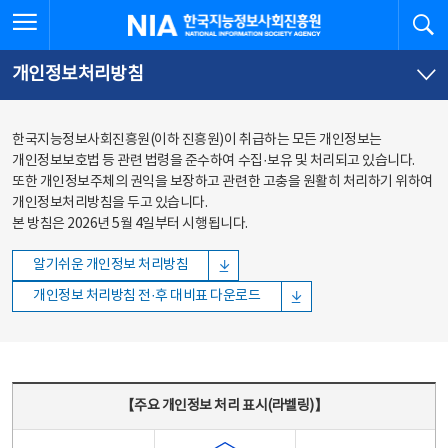
본문
전체메뉴
전체메뉴 열기
검
한국지능정보사회진흥원
바로가기
바로가기
개인정보처리방침
한국지능정보사회진흥원(이하 진흥원)이 취급하는 모든 개인정보는
개인정보보호법 등 관련 법령을 준수하여 수집·보유 및 처리되고 있습니다.
또한 개인정보주체의 권익을 보장하고 관련한 고충을 원활히 처리하기 위하여
개인정보처리방침을 두고 있습니다.
본 방침은 2026년 5월 4일부터 시행됩니다.
알기쉬운 개인정보 처리방침
개인정보 처리방침 전·후 대비표 다운로드
주요 개인정보 처리 표시(라벨링) - 주요 개인정보 처리 표시를 나타내는표
【주요 개인정보 처리 표시(라벨링)】