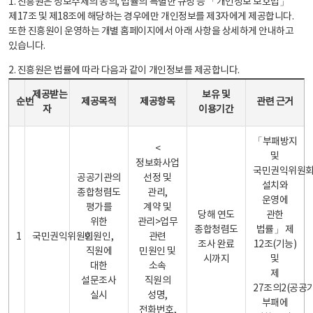
1. 진흥원은 정보주체의 동의, 법률의 특별한 규정 등 「개인정보 보호법」
제17조 및 제18조에 해당하는 경우에만 개인정보를 제3자에게 제공합니다.
또한 진흥원이 운영하는 개별 홈페이지에서 아래 사항을 상세하게 안내하고
있습니다.
2. 진흥원은 법률에 따라 다음과 같이 개인정보를 제공합니다.
개인정보 제공 안내표 - 순번, 제공받는자, 제공목적, 제공항목, 보유 및 이용기간 관련 근거로 구성
제공받는
보유 및
순번
제공목적
제공항목
관련 근거
자
이용기간
「부패방지
<
및
정보화사업
국민권익위원
공공기관의
선정 및
설치와
종합청렴도
관리,
운영에
평가를
계약 및
당해 연도
관한
위한
관리>업무
종합청렴도
법률」 제
1
국민권익위원회
민원인,
관련
조사 완료
12조(기능)
직원에
민원인 및
시까지
및
대한
소속
제
설문조사
직원의
27조의2(공공
실시
성명,
부패에
전화번호,