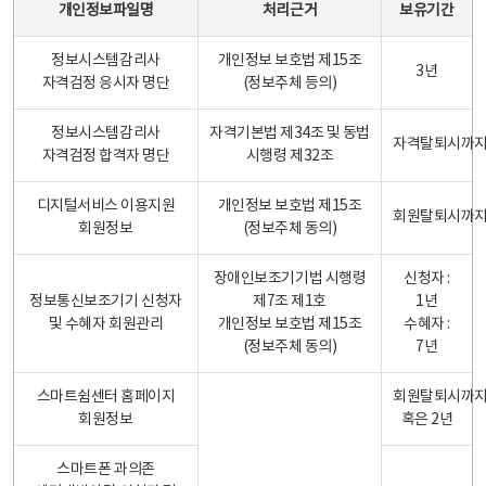
개인정보파일명
처리근거
보유기간
정보시스템감리사
개인정보 보호법 제15조
3년
자격검정 응시자 명단
(정보주체 등의)
정보시스템감리사
자격기본법 제34조 및 동법
자격탈퇴시까
자격검정 합격자 명단
시행령 제32조
디지털서비스 이용지원
개인정보 보호법 제15조
회원탈퇴시까
회원정보
(정보주체 동의)
장애인보조기기법 시행령
신청자 :
정보통신보조기기 신청자
제7조 제1호
1년
및 수혜자 회원관리
개인정보 보호법 제15조
수혜자 :
(정보주체 동의)
7년
스마트쉼센터 홈페이지
회원탈퇴시까
회원정보
혹은 2년
스마트폰 과의존