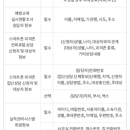
학생일 경우 학제정보(학교/학년)
예방교육
실시현황조사
필수
이름, 이메일, 기관명, 시도, 주소
응답자 정보
스마트폰 과의존
(신청자)성별, 나이, 대상자와의 관계
전화포털 상담
필수
(대상자)성별, 나이, 과의존 종류,
신청자 및 대상자
기타상담내용
정보
(담당자)전화번호
필수
(집단상담 단체정보)단체명, 지역, 신청자
스마트폰 과의존
이름, 상담방법, 주소, 대상총인원, 주대상
집단상담 신청자 및
대상자 정보
선택
(담당자)직위, 부서, 팩스
아이디, 비밀번호, 사용자이름, 소속기관,
필수
성별, 휴대폰번호, 이메일, 우편번호, 주소
실적관리시스템
회원정보
사무실 전화번호, 팩스번호, 집 전화번호,