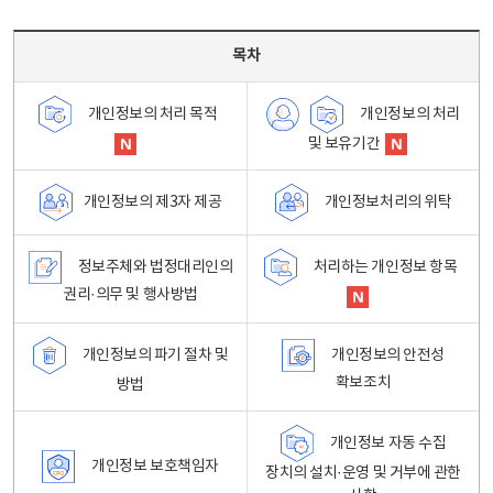
목차 - 개인정보 처리방침 목차를 나타내는표
목차
개인정보의 처리
개인정보의 처리 목적
및 보유기간
개인정보처리의 위탁
개인정보의 제3자 제공
정보주체와 법정대리인의
처리하는 개인정보 항목
권리·의무 및 행사방법
개인정보의 파기 절차 및
개인정보의 안전성
확보조치
방법
개인정보 자동 수집
개인정보 보호책임자
장치의 설치·운영 및 거부에 관한