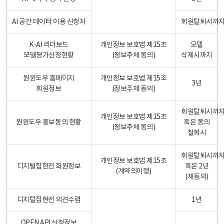
AI 공간 데이터 이용 신청자
회원탈퇴시까
K-AI 리더보드
개인정보 보호법 제15조
모델
모델평가신청현황
(정보주체 동의)
삭제시까지
원윈도우 홈페이지
개인정보 보호법 제15조
3년
회원정보
(정보주체 동의)
회원탈퇴시까
개인정보 보호법 제15조
원윈도우 홍보동의 현황
혹은 동의
(정보주체 동의)
철회시
회원탈퇴시까
개인정보 보호법 제15조
디지털집현전 회원정보
혹은 2년
(계약의이행)
(재동의)
디지털집현전 의견수렴
1년
OPEN API 신청정보