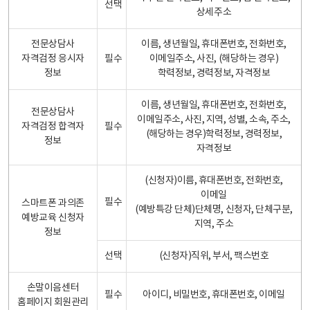
선택
상세주소
전문상담사
이름, 생년월일, 휴대폰번호, 전화번호,
자격검정 응시자
필수
이메일주소, 사진, (해당하는 경우)
정보
학력정보, 경력정보, 자격정보
이름, 생년월일, 휴대폰번호, 전화번호,
전문상담사
이메일주소, 사진, 지역, 성별, 소속, 주소,
자격검정 합격자
필수
(해당하는 경우)학력정보, 경력정보,
정보
자격정보
(신청자)이름, 휴대폰번호, 전화번호,
이메일
필수
스마트폰 과의존
(예방특강 단체)단체명, 신청자, 단체구분,
예방교육 신청자
지역, 주소
정보
선택
(신청자)직위, 부서, 팩스번호
손말이음센터
필수
아이디, 비밀번호, 휴대폰번호, 이메일
홈페이지 회원관리