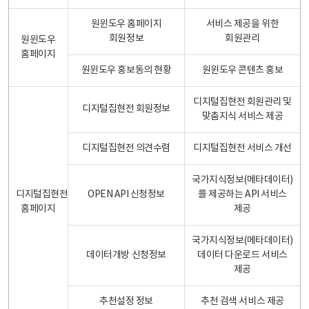
원윈도우 홈페이지
서비스 제공을 위한
회원정보
회원관리
원윈도우
홈페이지
원윈도우 홍보동의 현황
원윈도우 콘텐츠 홍보
디지털집현전 회원관리 및
디지털집현전 회원정보
맞춤지식 서비스 제공
디지털집현전 의견수렴
디지털집현전 서비스 개선
국가지식정보(메타데이터)
디지털집현전
OPEN API 신청정보
를 제공하는 API 서비스
홈페이지
제공
국가지식정보(메타데이터)
데이터개방 신청정보
데이터 다운로드 서비스
제공
추천설정 정보
추천 검색 서비스 제공