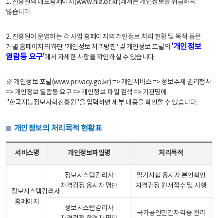
1. 진흥원의 대표홈페이지(www.nia.or.kr)에서는 개인정보를 취급하지
않습니다.
2. 진흥원이 운영하는 각 사업 홈페이지의 개인정보 처리 현황 및 목적 등은
'개인정보
개별 홈페이지의 하단 '개인정보 처리방침' 및 개인정보 포털의
열람등 요구'
에서 자세한 사항을 확인하실 수 있습니다.
※ 개인정보 포털(www.privacy.go.kr) => 개인서비스 => 정보주체 권리행사
=> 개인정보 열람등 요구 => 개인정보 파일 검색 => 기관명에
"한국지능정보사회진흥원"을 입력하면 세부 내용을 확인할 수 있습니다.
개인정보의 처리목적 현황표
개인정보의 처리목적 현황표 - 서비스명, 개인정보파일명, 처리목적으로 구성
서비스명
개인정보파일명
처리목적
정보시스템감리사
필기시험 응시자 본인확인
자격검정 응시자 명단
자격검정 원서접수 및 시행
정보시스템감리사
홈페이지
정보시스템감리사
국가공인민간자격증 관리