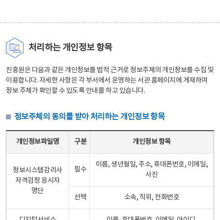
처리하는 개인정보 항목
진흥원은 다음과 같은 개인정보를 법적 근거로 정보주체의 개인정보를 수집 및
이용합니다. 자세한 사항은 각 부서에서 운영하는 서관 홈페이지에 게재하여
정보 주체가 확인할 수 있도록 안내를 하고 있습니다.
정보주체의 동의를 받아 처리하는 개인정보 항목
정보주체의 동의를 받아 처리하는 개인정보 항목 테이블 - 개인정보파일명, 구분, 개인정보 항목으로 구성
개인정보파일명
구분
개인정보 항목
이름, 생년월일, 주소, 휴대폰번호, 이메일,
필수
정보시스템감리사
사진
자격검정 응시자
명단
선택
소속, 직위, 전화번호