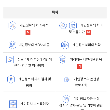
목차 - 개인정보 처리방침 목차를 나타내는표
목차
개인정보의 처리
개인정보의 처리 목적
및 보유기간
개인정보처리의 위탁
개인정보의 제3자 제공
정보주체와 법정대리인의
처리하는 개인정보 항목
권리·의무 및 행사방법
개인정보의 파기 절차 및
개인정보의 안전성
확보조치
방법
개인정보 자동 수집
개인정보 보호책임자
장치의 설치·운영 및 거부에 관한