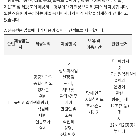
1. 진흥원은 정보주체의 동의, 법률의 특별한 규정 등 「개인정보 보호법」
제17조 및 제18조에 해당하는 경우에만 개인정보를 제3자에게 제공합니다.
또한 진흥원이 운영하는 개별 홈페이지에서 아래 사항을 상세하게 안내하고
있습니다.
2. 진흥원은 법률에 따라 다음과 같이 개인정보를 제공합니다.
개인정보 제공 안내표 - 순번, 제공받는자, 제공목적, 제공항목, 보유 및 이용기간 관련 근거로 구성
제공받는
보유 및
순번
제공목적
제공항목
관련 근거
자
이용기간
「부패방지
<
및
정보화사업
국민권익위원
공공기관의
선정 및
설치와
종합청렴도
관리,
운영에
평가를
계약 및
당해 연도
관한
위한
관리>업무
종합청렴도
법률」 제
1
국민권익위원회
민원인,
관련
조사 완료
12조(기능)
직원에
민원인 및
시까지
및
대한
소속
제
설문조사
직원의
27조의2(공공
실시
성명,
부패에
전화번호,