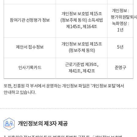
개인정보 :
개인정보 보호법 제15조
평가위원탈퇴
참여기관 선정평가 정보
(정보주체 동의) 소득세법
녹화영상 :
제145조, 제164조
1년
개인정보 보호법 제15조
제안서 접수정보
5년
(정보주체 동의)
근로기준법 제39조,
인사기록카드
준영구
제41조, 제42조
또한, 진흥원 각 부서에서 운영하는 개인정보 파일은
'개인정보 포털'
에서
안내하고 있습니다.
개인정보의 제3자 제공