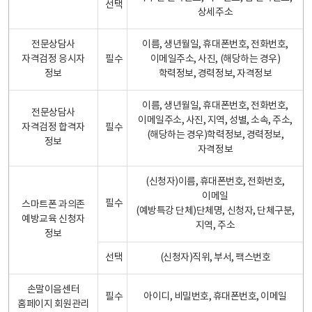
선택
상세주소
전문상담사
이름, 생년월일, 휴대폰번호, 전화번호,
자격검정 응시자
필수
이메일주소, 사진, (해당하는 경우)
정보
학력정보, 경력정보, 자격정보
이름, 생년월일, 휴대폰번호, 전화번호,
전문상담사
이메일주소, 사진, 지역, 성별, 소속, 주소,
자격검정 합격자
필수
(해당하는 경우)학력정보, 경력정보,
정보
자격정보
(신청자)이름, 휴대폰번호, 전화번호,
이메일
필수
스마트폰 과의존
(예방특강 단체)단체명, 신청자, 단체구분,
예방교육 신청자
지역, 주소
정보
선택
(신청자)직위, 부서, 팩스번호
손말이음센터
필수
아이디, 비밀번호, 휴대폰번호, 이메일
홈페이지 회원관리