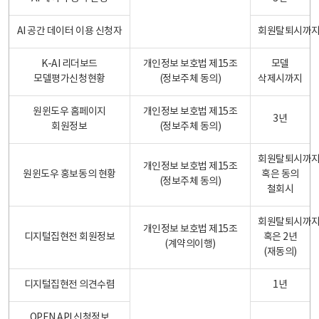
AI 공간 데이터 이용 신청자
회원탈퇴시까
K-AI 리더보드
개인정보 보호법 제15조
모델
모델평가신청현황
(정보주체 동의)
삭제시까지
원윈도우 홈페이지
개인정보 보호법 제15조
3년
회원정보
(정보주체 동의)
회원탈퇴시까
개인정보 보호법 제15조
원윈도우 홍보동의 현황
혹은 동의
(정보주체 동의)
철회시
회원탈퇴시까
개인정보 보호법 제15조
디지털집현전 회원정보
혹은 2년
(계약의이행)
(재동의)
디지털집현전 의견수렴
1년
OPEN API 신청정보