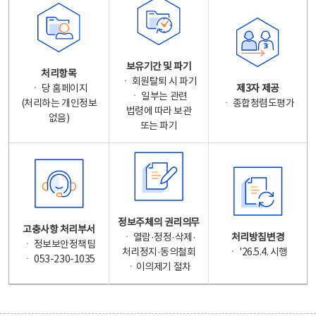
보유기간 및 파기
처리항목
ㆍ 회원탈퇴 시 파기
ㆍ 당 홈페이지
제3자 제공
ㆍ 일부는 관련
(처리하는 개인정보
ㆍ 종합청렴도평가
법령에 따라 보관
없음)
또는 파기
정보주체의 권리의무
고충사항 처리부서
ㆍ 열람·정정·삭제·
처리방침변경
ㆍ 정보보안정책팀
처리정지·동의철회
ㆍ '26.5.4. 시행
ㆍ 053-230-1035
ㆍ이의제기 절차