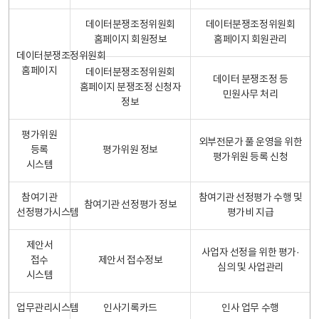
데이터분쟁조정위원회
데이터분쟁조정위원회
홈페이지 회원정보
홈페이지 회원관리
데이터분쟁조정위원회
홈페이지
데이터분쟁조정위원회
데이터 분쟁조정 등
홈페이지 분쟁조정 신청자
민원사무 처리
정보
평가위원
외부전문가 풀 운영을 위한
등록
평가위원 정보
평가위원 등록 신청
시스템
참여기관
참여기관 선정평가 수행 및
참여기관 선정평가 정보
선정평가시스템
평가비 지급
제안서
사업자 선정을 위한 평가·
접수
제안서 접수정보
심의 및 사업관리
시스템
업무관리시스템
인사기록카드
인사 업무 수행