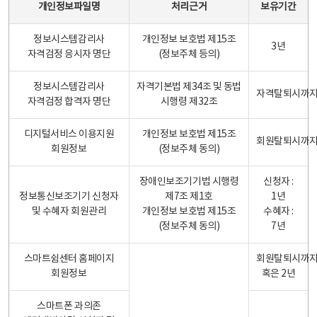
개인정보파일명
처리근거
보유기간
정보시스템감리사
개인정보 보호법 제15조
3년
자격검정 응시자 명단
(정보주체 등의)
정보시스템감리사
자격기본법 제34조 및 동법
자격탈퇴시까
자격검정 합격자 명단
시행령 제32조
디지털서비스 이용지원
개인정보 보호법 제15조
회원탈퇴시까
회원정보
(정보주체 동의)
장애인보조기기법 시행령
신청자 :
정보통신보조기기 신청자
제7조 제1호
1년
및 수혜자 회원관리
개인정보 보호법 제15조
수혜자 :
(정보주체 동의)
7년
스마트쉼센터 홈페이지
회원탈퇴시까
회원정보
혹은 2년
스마트폰 과의존