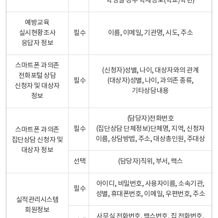
학생일 경우 학제정보(학교/학년)
예방교육
실시현황조사
필수
이름, 이메일, 기관명, 시도, 주소
응답자 정보
스마트폰 과의존
(신청자)성별, 나이, 대상자와의 관계
전화포털 상담
필수
(대상자)성별, 나이, 과의존 종류,
신청자 및 대상자
기타상담내용
정보
(담당자)전화번호
필수
(집단상담 단체정보)단체명, 지역, 신청자
스마트폰 과의존
이름, 상담방법, 주소, 대상총인원, 주대상
집단상담 신청자 및
대상자 정보
선택
(담당자)직위, 부서, 팩스
아이디, 비밀번호, 사용자이름, 소속기관,
필수
성별, 휴대폰번호, 이메일, 우편번호, 주소
실적관리시스템
회원정보
사무실 전화번호, 팩스번호, 집 전화번호,