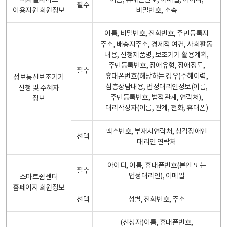
디지털서비스
이름, 휴대폰번호, 이메일, 아이디,
필수
이용지원 회원정보
비밀번호, 소속
이름, 비밀번호, 전화번호, 주민등록지
주소, 배송지주소, 경제적 여건, 사회활동
내용, 신청제품명, 보조기기 활용계획,
주민등록번호, 장애유형, 장애정도,
필수
휴대폰번호(해당하는 경우)수혜이력,
정보통신보조기기
심층상담내용, 법정대리인정보(이름,
신청 및 수혜자
주민등록번호, 법적관계, 연락처),
정보
대리작성자(이름, 관계, 전화, 휴대폰)
팩스번호, 부재시연락처, 청각장애인
선택
대리인 연락처
아이디, 이름, 휴대폰번호(본인 또는
필수
법정대리인), 이메일
스마트쉼센터
홈페이지 회원정보
선택
성별, 전화번호, 주소
(신청자)이름, 휴대폰번호,