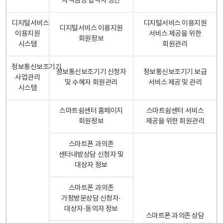
자격검정 합격자 명단
디지털서비스
디지털서비스 이용지원
디지털서비스 이용지원
이용지원
서비스 제공을 위한
회원정보
시스템
회원관리
정보통신보조기기
정보통신보조기기 신청자
정보통신보조기기 보급
사업관리
및 수혜자 회원관리
서비스 제공 및 관리
시스템
스마트쉼센터 홈페이지
스마트쉼센터 서비스
회원정보
제공을 위한 회원관리
스마트폰 과의존
센터내방상담 신청자 및
대상자 정보
스마트폰 과의존
가정방문상담 신청자·
대상자·동의자 정보
스마트폰 과의존 상담