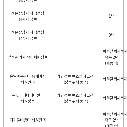
응답자 정보
전문상담사 자격검정
1년
응시자 정보
전문상담사 자격검정
3년
합격자 정보
회원탈퇴시까
실적관리시스템 회원정보
혹은 2년
(재동의)
손말이음센터 홈페이지
개인정보 보호법 제15조
회원탈퇴시까
회원관리
(정보주체 동의)
K-ICT 빅데이터센터
개인정보 보호법 제15조
회원탈퇴시까
회원정보
(정보주체 동의)
회원탈퇴시까
디지털배움터 회원관리
혹은 2년
(미접속)