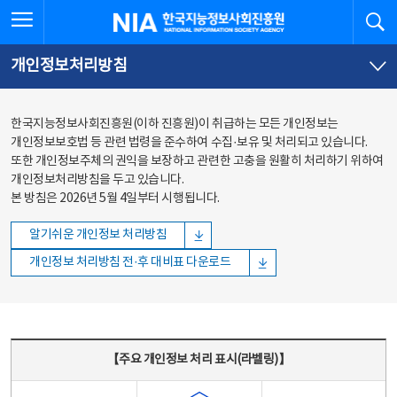
본문
전체메뉴
전체메뉴 열기
검
한국지능정보사회진흥원
바로가기
바로가기
개인정보처리방침
한국지능정보사회진흥원(이하 진흥원)이 취급하는 모든 개인정보는
개인정보보호법 등 관련 법령을 준수하여 수집·보유 및 처리되고 있습니다.
또한 개인정보주체의 권익을 보장하고 관련한 고충을 원활히 처리하기 위하여
개인정보처리방침을 두고 있습니다.
본 방침은 2026년 5월 4일부터 시행됩니다.
알기쉬운 개인정보 처리방침
개인정보 처리방침 전·후 대비표 다운로드
주요 개인정보 처리 표시(라벨링) - 주요 개인정보 처리 표시를 나타내는표
【주요 개인정보 처리 표시(라벨링)】