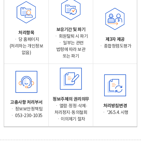
보유기간 및 파기
처리항목
ㆍ 회원탈퇴 시 파기
ㆍ 당 홈페이지
제3자 제공
ㆍ 일부는 관련
(처리하는 개인정보
ㆍ 종합청렴도평가
법령에 따라 보관
없음)
또는 파기
정보주체의 권리의무
고충사항 처리부서
ㆍ 열람·정정·삭제·
처리방침변경
ㆍ 정보보안정책팀
처리정지·동의철회
ㆍ '26.5.4. 시행
ㆍ 053-230-1035
ㆍ이의제기 절차