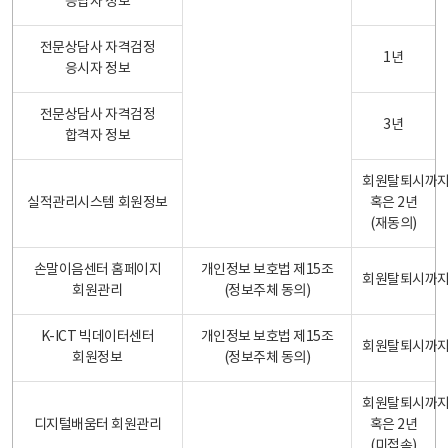
응답자 정보
전문상담사 자격검정
1년
응시자 정보
전문상담사 자격검정
3년
합격자 정보
회원탈퇴시까
실적관리시스템 회원정보
혹은 2년
(재동의)
손말이음센터 홈페이지
개인정보 보호법 제15조
회원탈퇴시까
회원관리
(정보주체 동의)
K-ICT 빅데이터센터
개인정보 보호법 제15조
회원탈퇴시까
회원정보
(정보주체 동의)
회원탈퇴시까
디지털배움터 회원관리
혹은 2년
(미접속)