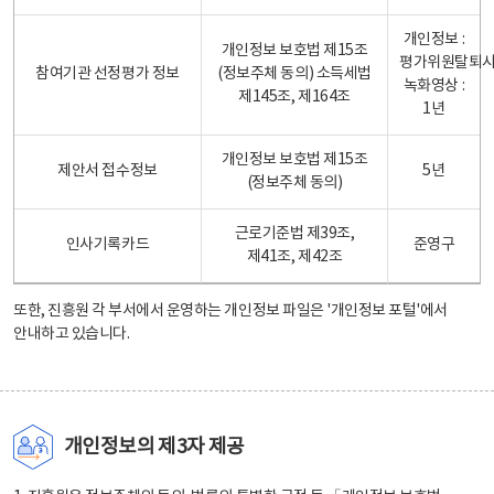
개인정보 :
개인정보 보호법 제15조
평가위원탈퇴
참여기관 선정평가 정보
(정보주체 동의) 소득세법
녹화영상 :
제145조, 제164조
1년
개인정보 보호법 제15조
제안서 접수정보
5년
(정보주체 동의)
근로기준법 제39조,
인사기록카드
준영구
제41조, 제42조
또한, 진흥원 각 부서에서 운영하는 개인정보 파일은
'개인정보 포털'
에서
안내하고 있습니다.
개인정보의 제3자 제공