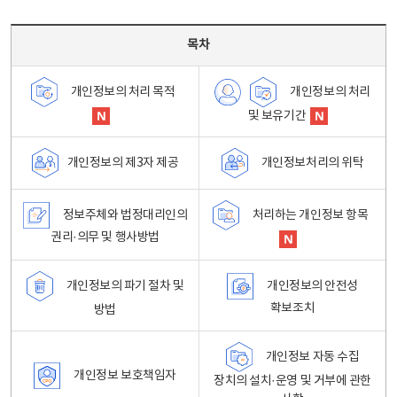
목차 - 개인정보 처리방침 목차를 나타내는표
목차
개인정보의 처리
개인정보의 처리 목적
및 보유기간
개인정보처리의 위탁
개인정보의 제3자 제공
정보주체와 법정대리인의
처리하는 개인정보 항목
권리·의무 및 행사방법
개인정보의 파기 절차 및
개인정보의 안전성
확보조치
방법
개인정보 자동 수집
개인정보 보호책임자
장치의 설치·운영 및 거부에 관한