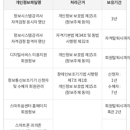
개인정보파일명
처리근거
보유기간
정보시스템감리사
개인정보 보호법 제15조
3년
자격검정 응시자 명단
(정보주체 등의)
정보시스템감리사
자격기본법 제34조 및 동법
자격탈퇴시까
자격검정 합격자 명단
시행령 제32조
디지털서비스 이용지원
개인정보 보호법 제15조
회원탈퇴시까
회원정보
(정보주체 동의)
장애인보조기기법 시행령
신청자 :
정보통신보조기기 신청자
제7조 제1호
1년
및 수혜자 회원관리
개인정보 보호법 제15조
수혜자 :
(정보주체 동의)
7년
스마트쉼센터 홈페이지
회원탈퇴시까
회원정보
혹은 2년
스마트폰 과의존