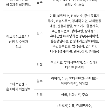
디지털서비스
이름, 휴대폰번호, 이메일, 아이디,
필수
이용지원 회원정보
비밀번호, 소속
이름, 비밀번호, 전화번호, 주민등록지
주소, 배송지주소, 경제적 여건, 사회활동
내용, 신청제품명, 보조기기 활용계획,
주민등록번호, 장애유형, 장애정도,
필수
휴대폰번호(해당하는 경우)수혜이력,
정보통신보조기기
심층상담내용, 법정대리인정보(이름,
신청 및 수혜자
주민등록번호, 법적관계, 연락처),
정보
대리작성자(이름, 관계, 전화, 휴대폰)
팩스번호, 부재시연락처, 청각장애인
선택
대리인 연락처
아이디, 이름, 휴대폰번호(본인 또는
필수
법정대리인), 이메일
스마트쉼센터
홈페이지 회원정보
선택
성별, 전화번호, 주소
(신청자)이름, 휴대폰번호,