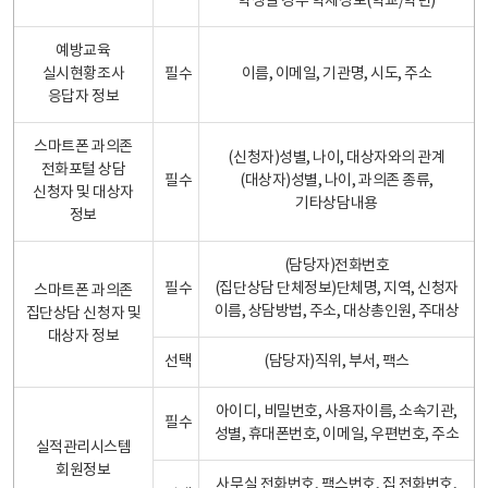
학생일 경우 학제정보(학교/학년)
예방교육
실시현황조사
필수
이름, 이메일, 기관명, 시도, 주소
응답자 정보
스마트폰 과의존
(신청자)성별, 나이, 대상자와의 관계
전화포털 상담
필수
(대상자)성별, 나이, 과의존 종류,
신청자 및 대상자
기타상담내용
정보
(담당자)전화번호
필수
(집단상담 단체정보)단체명, 지역, 신청자
스마트폰 과의존
이름, 상담방법, 주소, 대상총인원, 주대상
집단상담 신청자 및
대상자 정보
선택
(담당자)직위, 부서, 팩스
아이디, 비밀번호, 사용자이름, 소속기관,
필수
성별, 휴대폰번호, 이메일, 우편번호, 주소
실적관리시스템
회원정보
사무실 전화번호, 팩스번호, 집 전화번호,