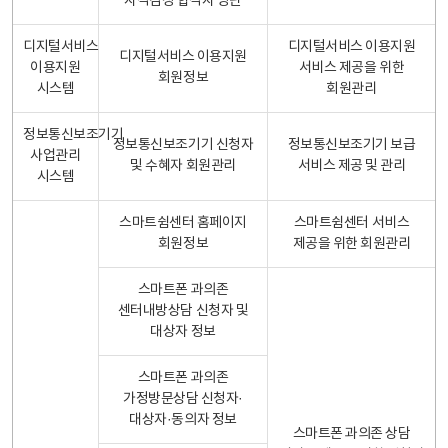
자격검정 합격자 명단
디지털서비스
디지털서비스 이용지원
디지털서비스 이용지원
이용지원
서비스 제공을 위한
회원정보
시스템
회원관리
정보통신보조기기
정보통신보조기기 신청자
정보통신보조기기 보급
사업관리
및 수혜자 회원관리
서비스 제공 및 관리
시스템
스마트쉼센터 홈페이지
스마트쉼센터 서비스
회원정보
제공을 위한 회원관리
스마트폰 과의존
센터내방상담 신청자 및
대상자 정보
스마트폰 과의존
가정방문상담 신청자·
대상자·동의자 정보
스마트폰 과의존 상담