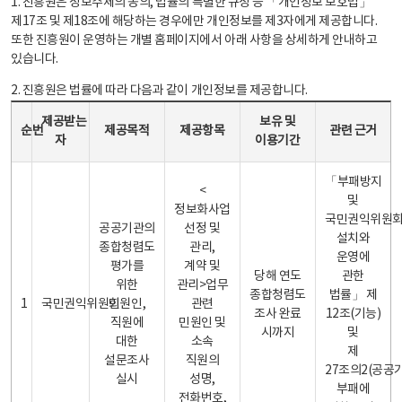
1. 진흥원은 정보주체의 동의, 법률의 특별한 규정 등 「개인정보 보호법」
제17조 및 제18조에 해당하는 경우에만 개인정보를 제3자에게 제공합니다.
또한 진흥원이 운영하는 개별 홈페이지에서 아래 사항을 상세하게 안내하고
있습니다.
2. 진흥원은 법률에 따라 다음과 같이 개인정보를 제공합니다.
개인정보 제공 안내표 - 순번, 제공받는자, 제공목적, 제공항목, 보유 및 이용기간 관련 근거로 구성
제공받는
보유 및
순번
제공목적
제공항목
관련 근거
자
이용기간
「부패방지
<
및
정보화사업
국민권익위원
공공기관의
선정 및
설치와
종합청렴도
관리,
운영에
평가를
계약 및
당해 연도
관한
위한
관리>업무
종합청렴도
법률」 제
1
국민권익위원회
민원인,
관련
조사 완료
12조(기능)
직원에
민원인 및
시까지
및
대한
소속
제
설문조사
직원의
27조의2(공공
실시
성명,
부패에
전화번호,