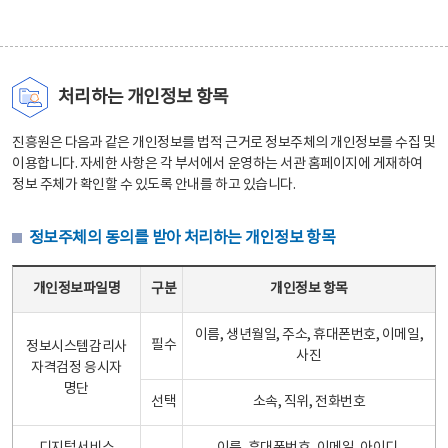
처리하는 개인정보 항목
진흥원은 다음과 같은 개인정보를 법적 근거로 정보주체의 개인정보를 수집 및
이용합니다. 자세한 사항은 각 부서에서 운영하는 서관 홈페이지에 게재하여
정보 주체가 확인할 수 있도록 안내를 하고 있습니다.
정보주체의 동의를 받아 처리하는 개인정보 항목
정보주체의 동의를 받아 처리하는 개인정보 항목 테이블 - 개인정보파일명, 구분, 개인정보 항목으로 구성
개인정보파일명
구분
개인정보 항목
이름, 생년월일, 주소, 휴대폰번호, 이메일,
필수
정보시스템감리사
사진
자격검정 응시자
명단
선택
소속, 직위, 전화번호