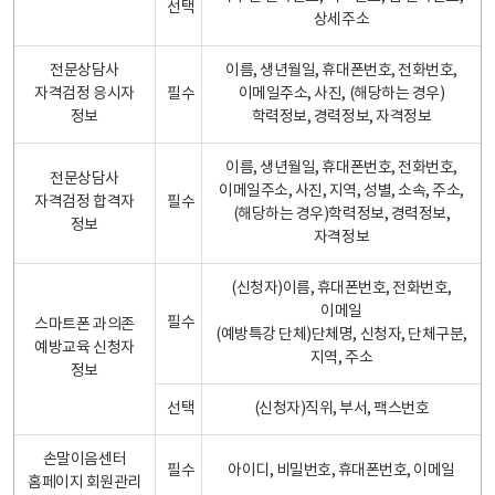
선택
상세주소
전문상담사
이름, 생년월일, 휴대폰번호, 전화번호,
자격검정 응시자
필수
이메일주소, 사진, (해당하는 경우)
정보
학력정보, 경력정보, 자격정보
이름, 생년월일, 휴대폰번호, 전화번호,
전문상담사
이메일주소, 사진, 지역, 성별, 소속, 주소,
자격검정 합격자
필수
(해당하는 경우)학력정보, 경력정보,
정보
자격정보
(신청자)이름, 휴대폰번호, 전화번호,
이메일
필수
스마트폰 과의존
(예방특강 단체)단체명, 신청자, 단체구분,
예방교육 신청자
지역, 주소
정보
선택
(신청자)직위, 부서, 팩스번호
손말이음센터
필수
아이디, 비밀번호, 휴대폰번호, 이메일
홈페이지 회원관리