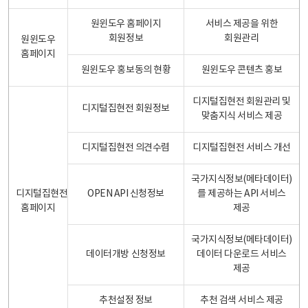
원윈도우 홈페이지
서비스 제공을 위한
회원정보
회원관리
원윈도우
홈페이지
원윈도우 홍보동의 현황
원윈도우 콘텐츠 홍보
디지털집현전 회원관리 및
디지털집현전 회원정보
맞춤지식 서비스 제공
디지털집현전 의견수렴
디지털집현전 서비스 개선
국가지식정보(메타데이터)
디지털집현전
OPEN API 신청정보
를 제공하는 API 서비스
홈페이지
제공
국가지식정보(메타데이터)
데이터개방 신청정보
데이터 다운로드 서비스
제공
추천설정 정보
추천 검색 서비스 제공