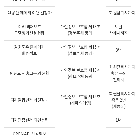
AI 공간 데이터 이용 신청자
회원탈퇴시까
K-AI 리더보드
개인정보 보호법 제15조
모델
모델평가신청현황
(정보주체 동의)
삭제시까지
원윈도우 홈페이지
개인정보 보호법 제15조
3년
회원정보
(정보주체 동의)
회원탈퇴시까
개인정보 보호법 제15조
원윈도우 홍보동의 현황
혹은 동의
(정보주체 동의)
철회시
회원탈퇴시까
개인정보 보호법 제15조
디지털집현전 회원정보
혹은 2년
(계약의이행)
(재동의)
디지털집현전 의견수렴
1년
OPEN API 신청정보