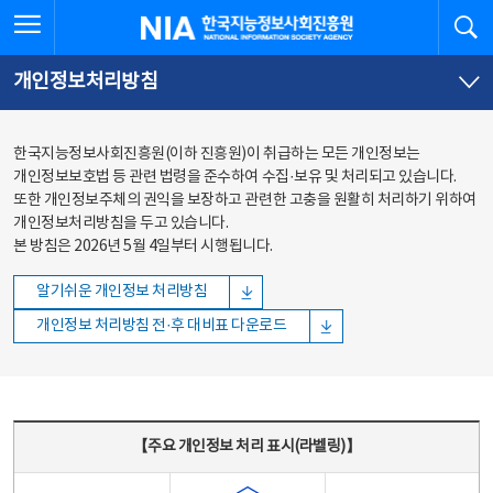
본문
전체메뉴
전체메뉴 열기
검
한국지능정보사회진흥원
바로가기
바로가기
개인정보처리방침
한국지능정보사회진흥원(이하 진흥원)이 취급하는 모든 개인정보는
개인정보보호법 등 관련 법령을 준수하여 수집·보유 및 처리되고 있습니다.
또한 개인정보주체의 권익을 보장하고 관련한 고충을 원활히 처리하기 위하여
개인정보처리방침을 두고 있습니다.
본 방침은 2026년 5월 4일부터 시행됩니다.
알기쉬운 개인정보 처리방침
개인정보 처리방침 전·후 대비표 다운로드
주요 개인정보 처리 표시(라벨링) - 주요 개인정보 처리 표시를 나타내는표
【주요 개인정보 처리 표시(라벨링)】