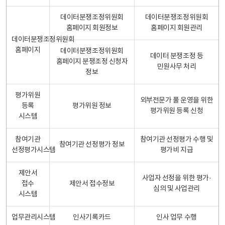
데이터분쟁조정위원회
데이터분쟁조정위원회
홈페이지 회원정보
홈페이지 회원관리
데이터분쟁조정위원회
홈페이지
데이터분쟁조정위원회
데이터 분쟁조정 등
홈페이지 분쟁조정 신청자
민원사무 처리
정보
평가위원
외부전문가 풀 운영을 위한
등록
평가위원 정보
평가위원 등록 신청
시스템
참여기관
참여기관 선정평가 수행 및
참여기관 선정평가 정보
선정평가시스템
평가비 지급
제안서
사업자 선정을 위한 평가·
접수
제안서 접수정보
심의 및 사업관리
시스템
업무관리시스템
인사기록카드
인사 업무 수행