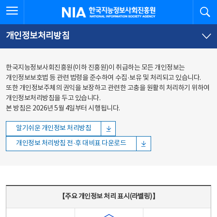
본문
전체메뉴
전체메뉴 열기
검
한국지능정보사회진흥원
바로가기
바로가기
개인정보처리방침
한국지능정보사회진흥원(이하 진흥원)이 취급하는 모든 개인정보는
개인정보보호법 등 관련 법령을 준수하여 수집·보유 및 처리되고 있습니다.
또한 개인정보주체의 권익을 보장하고 관련한 고충을 원활히 처리하기 위하여
개인정보처리방침을 두고 있습니다.
본 방침은 2026년 5월 4일부터 시행됩니다.
알기쉬운 개인정보 처리방침
개인정보 처리방침 전·후 대비표 다운로드
주요 개인정보 처리 표시(라벨링) - 주요 개인정보 처리 표시를 나타내는표
【주요 개인정보 처리 표시(라벨링)】