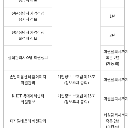
응답자 정보
전문상담사 자격검정
1년
응시자 정보
전문상담사 자격검정
3년
합격자 정보
회원탈퇴시까
실적관리시스템 회원정보
혹은 2년
(재동의)
손말이음센터 홈페이지
개인정보 보호법 제15조
회원탈퇴시까
회원관리
(정보주체 동의)
K-ICT 빅데이터센터
개인정보 보호법 제15조
회원탈퇴시까
회원정보
(정보주체 동의)
회원탈퇴시까
디지털배움터 회원관리
혹은 2년
(미접속)