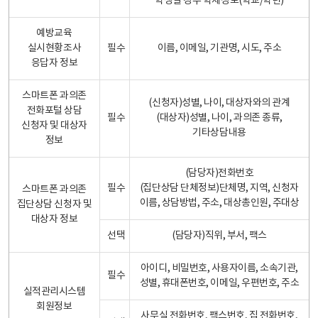
학생일 경우 학제정보(학교/학년)
예방교육
실시현황조사
필수
이름, 이메일, 기관명, 시도, 주소
응답자 정보
스마트폰 과의존
(신청자)성별, 나이, 대상자와의 관계
전화포털 상담
필수
(대상자)성별, 나이, 과의존 종류,
신청자 및 대상자
기타상담내용
정보
(담당자)전화번호
필수
(집단상담 단체정보)단체명, 지역, 신청자
스마트폰 과의존
이름, 상담방법, 주소, 대상총인원, 주대상
집단상담 신청자 및
대상자 정보
선택
(담당자)직위, 부서, 팩스
아이디, 비밀번호, 사용자이름, 소속기관,
필수
성별, 휴대폰번호, 이메일, 우편번호, 주소
실적관리시스템
회원정보
사무실 전화번호, 팩스번호, 집 전화번호,