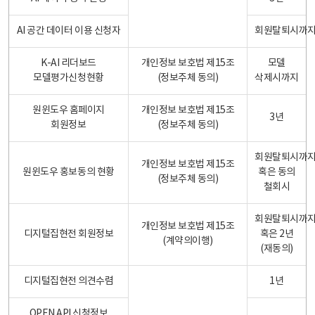
AI 공간 데이터 이용 신청자
회원탈퇴시까
K-AI 리더보드
개인정보 보호법 제15조
모델
모델평가신청현황
(정보주체 동의)
삭제시까지
원윈도우 홈페이지
개인정보 보호법 제15조
3년
회원정보
(정보주체 동의)
회원탈퇴시까
개인정보 보호법 제15조
원윈도우 홍보동의 현황
혹은 동의
(정보주체 동의)
철회시
회원탈퇴시까
개인정보 보호법 제15조
디지털집현전 회원정보
혹은 2년
(계약의이행)
(재동의)
디지털집현전 의견수렴
1년
OPEN API 신청정보