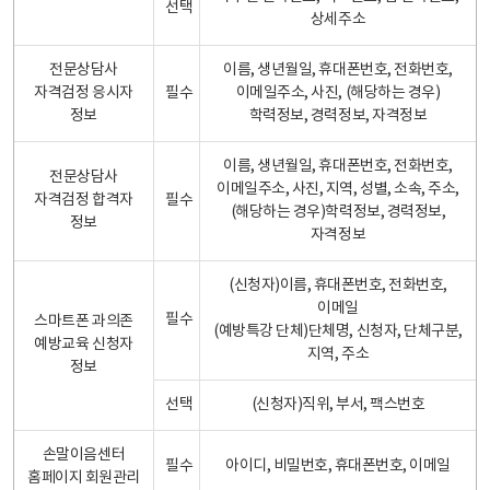
선택
상세주소
전문상담사
이름, 생년월일, 휴대폰번호, 전화번호,
자격검정 응시자
필수
이메일주소, 사진, (해당하는 경우)
정보
학력정보, 경력정보, 자격정보
이름, 생년월일, 휴대폰번호, 전화번호,
전문상담사
이메일주소, 사진, 지역, 성별, 소속, 주소,
자격검정 합격자
필수
(해당하는 경우)학력정보, 경력정보,
정보
자격정보
(신청자)이름, 휴대폰번호, 전화번호,
이메일
필수
스마트폰 과의존
(예방특강 단체)단체명, 신청자, 단체구분,
예방교육 신청자
지역, 주소
정보
선택
(신청자)직위, 부서, 팩스번호
손말이음센터
필수
아이디, 비밀번호, 휴대폰번호, 이메일
홈페이지 회원관리