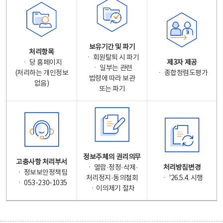
보유기간 및 파기
처리항목
ㆍ 회원탈퇴 시 파기
ㆍ 당 홈페이지
제3자 제공
ㆍ 일부는 관련
(처리하는 개인정보
ㆍ 종합청렴도평가
법령에 따라 보관
없음)
또는 파기
정보주체의 권리의무
고충사항 처리부서
ㆍ 열람·정정·삭제·
처리방침변경
ㆍ 정보보안정책팀
처리정지·동의철회
ㆍ '26.5.4. 시행
ㆍ 053-230-1035
ㆍ이의제기 절차