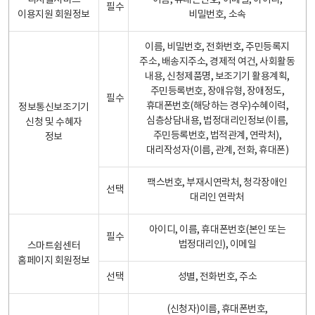
디지털서비스
이름, 휴대폰번호, 이메일, 아이디,
필수
이용지원 회원정보
비밀번호, 소속
이름, 비밀번호, 전화번호, 주민등록지
주소, 배송지주소, 경제적 여건, 사회활동
내용, 신청제품명, 보조기기 활용계획,
주민등록번호, 장애유형, 장애정도,
필수
휴대폰번호(해당하는 경우)수혜이력,
정보통신보조기기
심층상담내용, 법정대리인정보(이름,
신청 및 수혜자
주민등록번호, 법적관계, 연락처),
정보
대리작성자(이름, 관계, 전화, 휴대폰)
팩스번호, 부재시연락처, 청각장애인
선택
대리인 연락처
아이디, 이름, 휴대폰번호(본인 또는
필수
법정대리인), 이메일
스마트쉼센터
홈페이지 회원정보
선택
성별, 전화번호, 주소
(신청자)이름, 휴대폰번호,