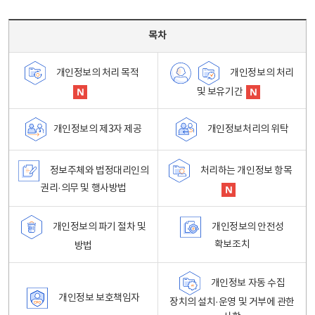
목차 - 개인정보 처리방침 목차를 나타내는표
목차
개인정보의 처리
개인정보의 처리 목적
및 보유기간
개인정보처리의 위탁
개인정보의 제3자 제공
정보주체와 법정대리인의
처리하는 개인정보 항목
권리·의무 및 행사방법
개인정보의 파기 절차 및
개인정보의 안전성
확보조치
방법
개인정보 자동 수집
개인정보 보호책임자
장치의 설치·운영 및 거부에 관한