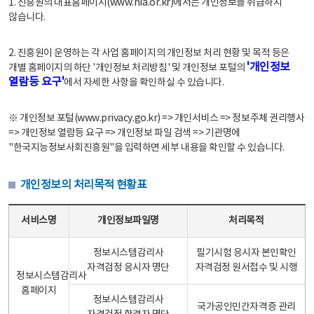
1. 진흥원의 대표홈페이지(www.nia.or.kr)에서는 개인정보를 취급하지
않습니다.
2. 진흥원이 운영하는 각 사업 홈페이지의 개인정보 처리 현황 및 목적 등은
'개인정보
개별 홈페이지의 하단 '개인정보 처리방침' 및 개인정보 포털의
열람등 요구'
에서 자세한 사항을 확인하실 수 있습니다.
※ 개인정보 포털(www.privacy.go.kr) => 개인서비스 => 정보주체 권리행사
=> 개인정보 열람등 요구 => 개인정보 파일 검색 => 기관명에
"한국지능정보사회진흥원"을 입력하면 세부 내용을 확인할 수 있습니다.
개인정보의 처리목적 현황표
개인정보의 처리목적 현황표 - 서비스명, 개인정보파일명, 처리목적으로 구성
서비스명
개인정보파일명
처리목적
정보시스템감리사
필기시험 응시자 본인확인
자격검정 응시자 명단
자격검정 원서접수 및 시행
정보시스템감리사
홈페이지
정보시스템감리사
국가공인민간자격증 관리