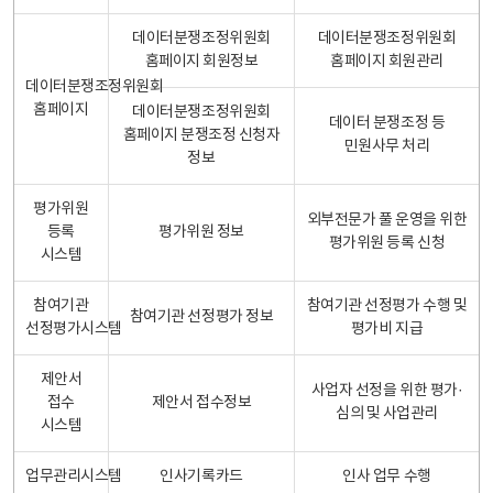
데이터분쟁조정위원회
데이터분쟁조정위원회
홈페이지 회원정보
홈페이지 회원관리
데이터분쟁조정위원회
홈페이지
데이터분쟁조정위원회
데이터 분쟁조정 등
홈페이지 분쟁조정 신청자
민원사무 처리
정보
평가위원
외부전문가 풀 운영을 위한
등록
평가위원 정보
평가위원 등록 신청
시스템
참여기관
참여기관 선정평가 수행 및
참여기관 선정평가 정보
선정평가시스템
평가비 지급
제안서
사업자 선정을 위한 평가·
접수
제안서 접수정보
심의 및 사업관리
시스템
업무관리시스템
인사기록카드
인사 업무 수행