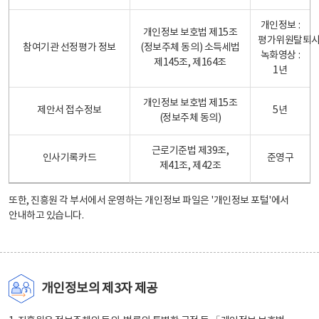
개인정보 :
개인정보 보호법 제15조
평가위원탈퇴
참여기관 선정평가 정보
(정보주체 동의) 소득세법
녹화영상 :
제145조, 제164조
1년
개인정보 보호법 제15조
제안서 접수정보
5년
(정보주체 동의)
근로기준법 제39조,
인사기록카드
준영구
제41조, 제42조
또한, 진흥원 각 부서에서 운영하는 개인정보 파일은
'개인정보 포털'
에서
안내하고 있습니다.
개인정보의 제3자 제공