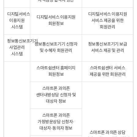
자격검정 합격자 명단
디지털서비스
디지털서비스 이용지원
디지털서비스 이용지원
이용지원
서비스 제공을 위한
회원정보
시스템
회원관리
정보통신보조기기
정보통신보조기기 신청자
정보통신보조기기 보급
사업관리
및 수혜자 회원관리
서비스 제공 및 관리
시스템
스마트쉼센터 홈페이지
스마트쉼센터 서비스
회원정보
제공을 위한 회원관리
스마트폰 과의존
센터내방상담 신청자 및
대상자 정보
스마트폰 과의존
가정방문상담 신청자·
대상자·동의자 정보
스마트폰 과의존 상담