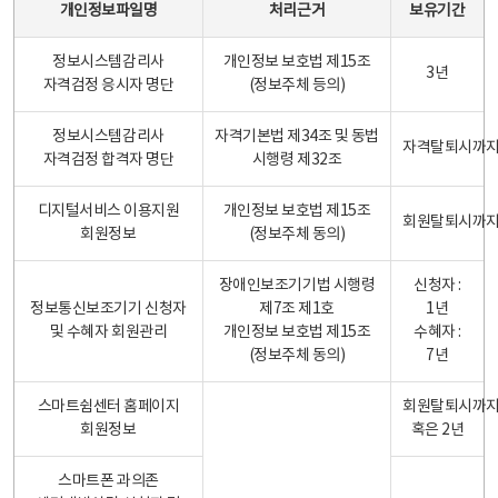
개인정보파일명
처리근거
보유기간
정보시스템감리사
개인정보 보호법 제15조
3년
자격검정 응시자 명단
(정보주체 등의)
정보시스템감리사
자격기본법 제34조 및 동법
자격탈퇴시까
자격검정 합격자 명단
시행령 제32조
디지털서비스 이용지원
개인정보 보호법 제15조
회원탈퇴시까
회원정보
(정보주체 동의)
장애인보조기기법 시행령
신청자 :
정보통신보조기기 신청자
제7조 제1호
1년
및 수혜자 회원관리
개인정보 보호법 제15조
수혜자 :
(정보주체 동의)
7년
스마트쉼센터 홈페이지
회원탈퇴시까
회원정보
혹은 2년
스마트폰 과의존