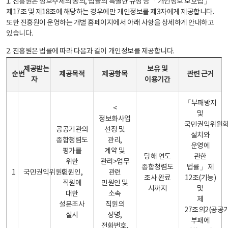
1. 진흥원은 정보주체의 동의, 법률의 특별한 규정 등 「개인정보 보호법」
제17조 및 제18조에 해당하는 경우에만 개인정보를 제3자에게 제공합니다.
또한 진흥원이 운영하는 개별 홈페이지에서 아래 사항을 상세하게 안내하고
있습니다.
2. 진흥원은 법률에 따라 다음과 같이 개인정보를 제공합니다.
개인정보 제공 안내표 - 순번, 제공받는자, 제공목적, 제공항목, 보유 및 이용기간 관련 근거로 구성
제공받는
보유 및
순번
제공목적
제공항목
관련 근거
자
이용기간
「부패방지
<
및
정보화사업
국민권익위원
공공기관의
선정 및
설치와
종합청렴도
관리,
운영에
평가를
계약 및
당해 연도
관한
위한
관리>업무
종합청렴도
법률」 제
1
국민권익위원회
민원인,
관련
조사 완료
12조(기능)
직원에
민원인 및
시까지
및
대한
소속
제
설문조사
직원의
27조의2(공공
실시
성명,
부패에
전화번호,