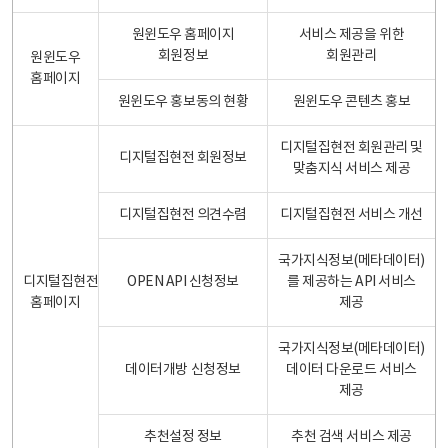
원윈도우 홈페이지
서비스 제공을 위한
회원정보
회원관리
원윈도우
홈페이지
원윈도우 홍보동의 현황
원윈도우 콘텐츠 홍보
디지털집현전 회원관리 및
디지털집현전 회원정보
맞춤지식 서비스 제공
디지털집현전 의견수렴
디지털집현전 서비스 개선
국가지식정보(메타데이터)
디지털집현전
OPEN API 신청정보
를 제공하는 API 서비스
홈페이지
제공
국가지식정보(메타데이터)
데이터개방 신청정보
데이터 다운로드 서비스
제공
추천설정 정보
추천 검색 서비스 제공