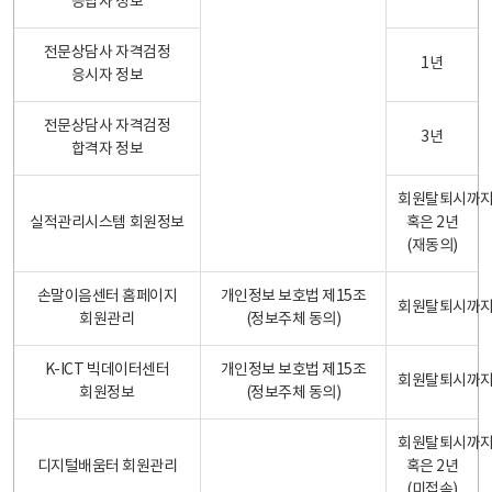
응답자 정보
전문상담사 자격검정
1년
응시자 정보
전문상담사 자격검정
3년
합격자 정보
회원탈퇴시까
실적관리시스템 회원정보
혹은 2년
(재동의)
손말이음센터 홈페이지
개인정보 보호법 제15조
회원탈퇴시까
회원관리
(정보주체 동의)
K-ICT 빅데이터센터
개인정보 보호법 제15조
회원탈퇴시까
회원정보
(정보주체 동의)
회원탈퇴시까
디지털배움터 회원관리
혹은 2년
(미접속)