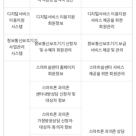
자격검정 합격자 명단
디지털서비스
디지털서비스 이용지원
디지털서비스 이용지원
이용지원
서비스 제공을 위한
회원정보
시스템
회원관리
정보통신보조기기
정보통신보조기기 신청자
정보통신보조기기 보급
사업관리
및 수혜자 회원관리
서비스 제공 및 관리
시스템
스마트쉼센터 홈페이지
스마트쉼센터 서비스
회원정보
제공을 위한 회원관리
스마트폰 과의존
센터내방상담 신청자 및
대상자 정보
스마트폰 과의존
가정방문상담 신청자·
대상자·동의자 정보
스마트폰 과의존 상담