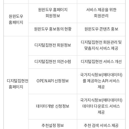
원윈도우 홈페이지
서비스 제공을 위한
회원정보
회원관리
원윈도우
홈페이지
원윈도우 홍보동의 현황
원윈도우 콘텐츠 홍보
디지털집현전 회원관리 및
디지털집현전 회원정보
맞춤지식 서비스 제공
디지털집현전 의견수렴
디지털집현전 서비스 개선
국가지식정보(메타데이터)
디지털집현전
OPEN API 신청정보
를 제공하는 API 서비스
홈페이지
제공
국가지식정보(메타데이터)
데이터개방 신청정보
데이터 다운로드 서비스
제공
추천설정 정보
추천 검색 서비스 제공