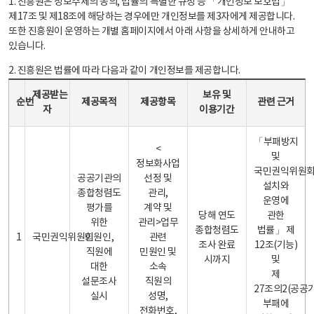
1. 진흥원은 정보주체의 동의, 법률의 특별한 규정 등 「개인정보 보호법」
제17조 및 제18조에 해당하는 경우에만 개인정보를 제3자에게 제공합니다.
또한 진흥원이 운영하는 개별 홈페이지에서 아래 사항을 상세하게 안내하고
있습니다.
2. 진흥원은 법률에 따라 다음과 같이 개인정보를 제공합니다.
개인정보 제공 안내표 - 순번, 제공받는자, 제공목적, 제공항목, 보유 및 이용기간 관련 근거로 구성
제공받는
보유 및
순번
제공목적
제공항목
관련 근거
자
이용기간
「부패방지
<
및
정보화사업
국민권익위원
공공기관의
선정 및
설치와
종합청렴도
관리,
운영에
평가를
계약 및
당해 연도
관한
위한
관리>업무
종합청렴도
법률」 제
1
국민권익위원회
민원인,
관련
조사 완료
12조(기능)
직원에
민원인 및
시까지
및
대한
소속
제
설문조사
직원의
27조의2(공공
실시
성명,
부패에
전화번호,