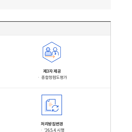
제3자 제공
ㆍ 종합청렴도평가
처리방침변경
ㆍ '26.5.4. 시행