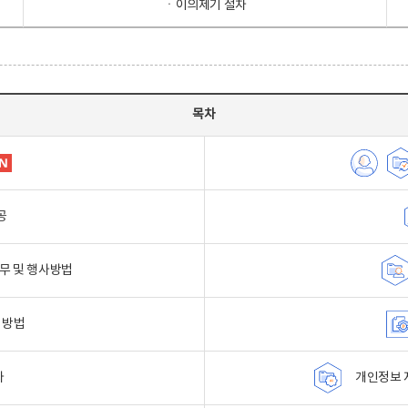
ㆍ이의제기 절차
목차
공
무 및 행사방법
 방법
자
개인정보 자