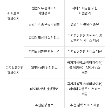
원윈도우 홈페이지
서비스 제공을 위한
회원정보
회원관리
원윈도우
홈페이지
원윈도우 홍보동의 현황
원윈도우 콘텐츠 홍보
디지털집현전 회원관리 및
디지털집현전 회원정보
맞춤지식 서비스 제공
디지털집현전 의견수렴
디지털집현전 서비스 개선
국가지식정보(메타데이터)
디지털집현전
OPEN API 신청정보
를 제공하는 API 서비스
홈페이지
제공
국가지식정보(메타데이터)
데이터개방 신청정보
데이터 다운로드 서비스
제공
추천설정 정보
추천 검색 서비스 제공