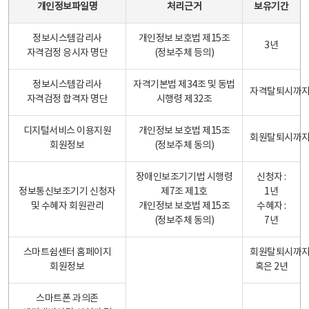
개인정보파일명
처리근거
보유기간
정보시스템감리사
개인정보 보호법 제15조
3년
자격검정 응시자 명단
(정보주체 등의)
정보시스템감리사
자격기본법 제34조 및 동법
자격탈퇴시까
자격검정 합격자 명단
시행령 제32조
디지털서비스 이용지원
개인정보 보호법 제15조
회원탈퇴시까
회원정보
(정보주체 동의)
장애인보조기기법 시행령
신청자 :
정보통신보조기기 신청자
제7조 제1호
1년
및 수혜자 회원관리
개인정보 보호법 제15조
수혜자 :
(정보주체 동의)
7년
스마트쉼센터 홈페이지
회원탈퇴시까
회원정보
혹은 2년
스마트폰 과의존