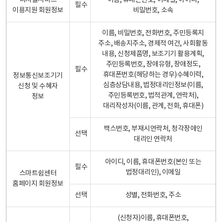
디지털서비스
이름, 휴대폰번호, 이메일, 아이디,
필수
이용지원 회원정보
비밀번호, 소속
이름, 비밀번호, 전화번호, 주민등록지
주소, 배송지주소, 경제적 여건, 사회활동
내용, 신청제품명, 보조기기 활용계획,
주민등록번호, 장애유형, 장애정도,
필수
휴대폰번호(해당하는 경우)수혜이력,
정보통신보조기기
심층상담내용, 법정대리인정보(이름,
신청 및 수혜자
주민등록번호, 법적관계, 연락처),
정보
대리작성자(이름, 관계, 전화, 휴대폰)
팩스번호, 부재시연락처, 청각장애인
선택
대리인 연락처
아이디, 이름, 휴대폰번호(본인 또는
필수
법정대리인), 이메일
스마트쉼센터
홈페이지 회원정보
선택
성별, 전화번호, 주소
(신청자)이름, 휴대폰번호,