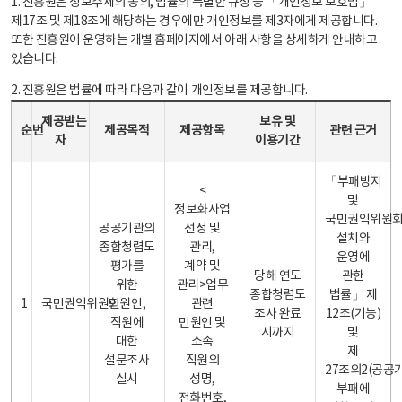
1. 진흥원은 정보주체의 동의, 법률의 특별한 규정 등 「개인정보 보호법」
제17조 및 제18조에 해당하는 경우에만 개인정보를 제3자에게 제공합니다.
또한 진흥원이 운영하는 개별 홈페이지에서 아래 사항을 상세하게 안내하고
있습니다.
2. 진흥원은 법률에 따라 다음과 같이 개인정보를 제공합니다.
개인정보 제공 안내표 - 순번, 제공받는자, 제공목적, 제공항목, 보유 및 이용기간 관련 근거로 구성
제공받는
보유 및
순번
제공목적
제공항목
관련 근거
자
이용기간
「부패방지
<
및
정보화사업
국민권익위원
공공기관의
선정 및
설치와
종합청렴도
관리,
운영에
평가를
계약 및
당해 연도
관한
위한
관리>업무
종합청렴도
법률」 제
1
국민권익위원회
민원인,
관련
조사 완료
12조(기능)
직원에
민원인 및
시까지
및
대한
소속
제
설문조사
직원의
27조의2(공공
실시
성명,
부패에
전화번호,