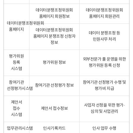
데이터분쟁조정위원회
데이터분쟁조정위원회
홈페이지 회원정보
홈페이지 회원관리
데이터분쟁조정위원회
홈페이지
데이터분쟁조정위원회
데이터 분쟁조정 등
홈페이지 분쟁조정 신청자
민원사무 처리
정보
평가위원
외부전문가 풀 운영을 위한
등록
평가위원 정보
평가위원 등록 신청
시스템
참여기관
참여기관 선정평가 수행 및
참여기관 선정평가 정보
선정평가시스템
평가비 지급
제안서
사업자 선정을 위한 평가·
접수
제안서 접수정보
심의 및 사업관리
시스템
업무관리시스템
인사기록카드
인사 업무 수행