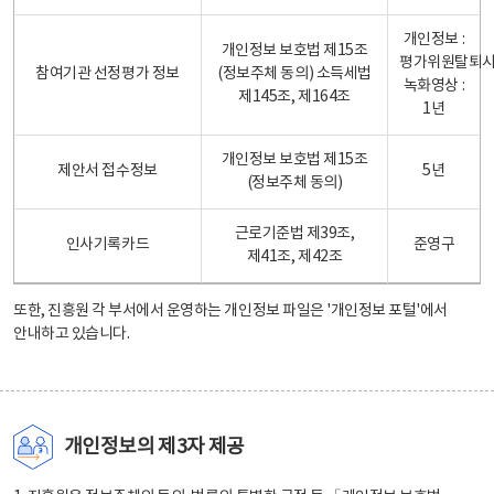
개인정보 :
개인정보 보호법 제15조
평가위원탈퇴
참여기관 선정평가 정보
(정보주체 동의) 소득세법
녹화영상 :
제145조, 제164조
1년
개인정보 보호법 제15조
제안서 접수정보
5년
(정보주체 동의)
근로기준법 제39조,
인사기록카드
준영구
제41조, 제42조
또한, 진흥원 각 부서에서 운영하는 개인정보 파일은
'개인정보 포털'
에서
안내하고 있습니다.
개인정보의 제3자 제공