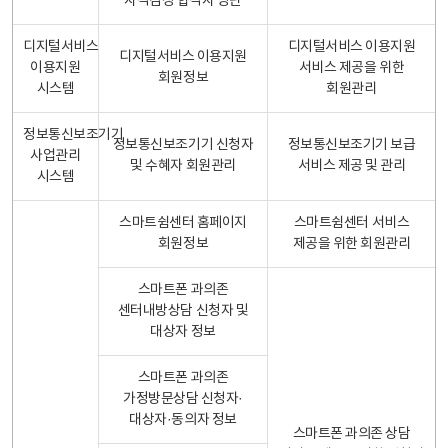
자격검정 합격자 명단
디지털서비스
디지털서비스 이용지원
디지털서비스 이용지원
이용지원
서비스 제공을 위한
회원정보
시스템
회원관리
정보통신보조기기
정보통신보조기기 신청자
정보통신보조기기 보급
사업관리
및 수혜자 회원관리
서비스 제공 및 관리
시스템
스마트쉼센터 홈페이지
스마트쉼센터 서비스
회원정보
제공을 위한 회원관리
스마트폰 과의존
센터내방상담 신청자 및
대상자 정보
스마트폰 과의존
가정방문상담 신청자·
대상자·동의자 정보
스마트폰 과의존 상담