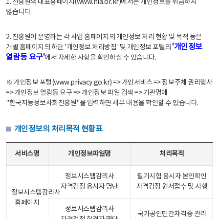
1. 진흥원의 대표홈페이지(www.nia.or.kr)에서는 개인정보를 취급하지
않습니다.
2. 진흥원이 운영하는 각 사업 홈페이지의 개인정보 처리 현황 및 목적 등은
'개인정보
개별 홈페이지의 하단 '개인정보 처리방침' 및 개인정보 포털의
열람등 요구'
에서 자세한 사항을 확인하실 수 있습니다.
※ 개인정보 포털(www.privacy.go.kr) => 개인서비스 => 정보주체 권리행사
=> 개인정보 열람등 요구 => 개인정보 파일 검색 => 기관명에
"한국지능정보사회진흥원"을 입력하면 세부 내용을 확인할 수 있습니다.
개인정보의 처리목적 현황표
개인정보의 처리목적 현황표 - 서비스명, 개인정보파일명, 처리목적으로 구성
서비스명
개인정보파일명
처리목적
정보시스템감리사
필기시험 응시자 본인확인
자격검정 응시자 명단
자격검정 원서접수 및 시행
정보시스템감리사
홈페이지
정보시스템감리사
국가공인민간자격증 관리