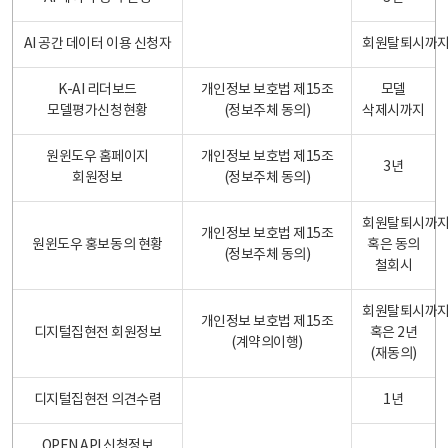
AI 공간 데이터 이용 신청자
회원탈퇴시까
K-AI 리더보드
개인정보 보호법 제15조
모델
모델평가신청현황
(정보주체 동의)
삭제시까지
원윈도우 홈페이지
개인정보 보호법 제15조
3년
회원정보
(정보주체 동의)
회원탈퇴시까
개인정보 보호법 제15조
원윈도우 홍보동의 현황
혹은 동의
(정보주체 동의)
철회시
회원탈퇴시까
개인정보 보호법 제15조
디지털집현전 회원정보
혹은 2년
(계약의이행)
(재동의)
디지털집현전 의견수렴
1년
OPEN API 신청정보