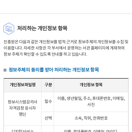
처리하는 개인정보 항목
진흥원은 다음과 같은 개인정보를 법적 근거로 정보주체의 개인정보를 수집 및
이용합니다. 자세한 사항은 각 부서에서 운영하는 서관 홈페이지에 게재하여
정보 주체가 확인할 수 있도록 안내를 하고 있습니다.
정보주체의 동의를 받아 처리하는 개인정보 항목
정보주체의 동의를 받아 처리하는 개인정보 항목 테이블 - 개인정보파일명, 구분, 개인정보 항목으로 구성
개인정보파일명
구분
개인정보 항목
이름, 생년월일, 주소, 휴대폰번호, 이메일,
필수
정보시스템감리사
사진
자격검정 응시자
명단
선택
소속, 직위, 전화번호