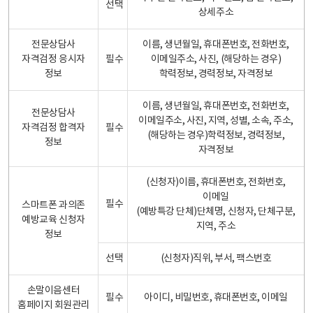
선택
상세주소
전문상담사
이름, 생년월일, 휴대폰번호, 전화번호,
자격검정 응시자
필수
이메일주소, 사진, (해당하는 경우)
정보
학력정보, 경력정보, 자격정보
이름, 생년월일, 휴대폰번호, 전화번호,
전문상담사
이메일주소, 사진, 지역, 성별, 소속, 주소,
자격검정 합격자
필수
(해당하는 경우)학력정보, 경력정보,
정보
자격정보
(신청자)이름, 휴대폰번호, 전화번호,
이메일
필수
스마트폰 과의존
(예방특강 단체)단체명, 신청자, 단체구분,
예방교육 신청자
지역, 주소
정보
선택
(신청자)직위, 부서, 팩스번호
손말이음센터
필수
아이디, 비밀번호, 휴대폰번호, 이메일
홈페이지 회원관리