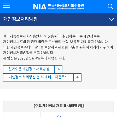
본문
전체메뉴
전체메뉴 열기
검
한국지능정보사회진흥원
바로가기
바로가기
개인정보처리방침
한국지능정보사회진흥원(이하 진흥원)이 취급하는 모든 개인정보는
개인정보보호법 등 관련 법령을 준수하여 수집·보유 및 처리되고 있습니다.
또한 개인정보주체의 권익을 보장하고 관련한 고충을 원활히 처리하기 위하여
개인정보처리방침을 두고 있습니다.
본 방침은 2026년 5월 4일부터 시행됩니다.
알기쉬운 개인정보 처리방침
개인정보 처리방침 전·후 대비표 다운로드
주요 개인정보 처리 표시(라벨링) - 주요 개인정보 처리 표시를 나타내는표
【주요 개인정보 처리 표시(라벨링)】