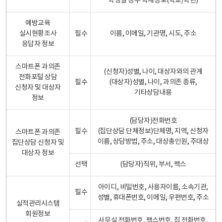
학생일 경우 학제정보(학교/학년)
예방교육
실시현황조사
필수
이름, 이메일, 기관명, 시도, 주소
응답자 정보
스마트폰 과의존
(신청자)성별, 나이, 대상자와의 관계
전화포털 상담
필수
(대상자)성별, 나이, 과의존 종류,
신청자 및 대상자
기타상담내용
정보
(담당자)전화번호
필수
(집단상담 단체정보)단체명, 지역, 신청자
스마트폰 과의존
이름, 상담방법, 주소, 대상총인원, 주대상
집단상담 신청자 및
대상자 정보
선택
(담당자)직위, 부서, 팩스
아이디, 비밀번호, 사용자이름, 소속기관,
필수
성별, 휴대폰번호, 이메일, 우편번호, 주소
실적관리시스템
회원정보
사무실 전화번호, 팩스번호, 집 전화번호,