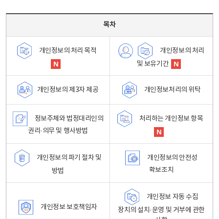
목차 - 개인정보 처리방침 목차를 나타내는표
목차
개인정보의 처리
개인정보의 처리 목적
및 보유기간
개인정보처리의 위탁
개인정보의 제3자 제공
정보주체와 법정대리인의
처리하는 개인정보 항목
권리·의무 및 행사방법
개인정보의 파기 절차 및
개인정보의 안전성
확보조치
방법
개인정보 자동 수집
개인정보 보호책임자
장치의 설치·운영 및 거부에 관한