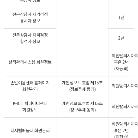
응답자 정보
전문상담사 자격검정
1년
응시자 정보
전문상담사 자격검정
3년
합격자 정보
회원탈퇴시까
실적관리시스템 회원정보
혹은 2년
(재동의)
손말이음센터 홈페이지
개인정보 보호법 제15조
회원탈퇴시까
회원관리
(정보주체 동의)
K-ICT 빅데이터센터
개인정보 보호법 제15조
회원탈퇴시까
회원정보
(정보주체 동의)
회원탈퇴시까
디지털배움터 회원관리
혹은 2년
(미접속)