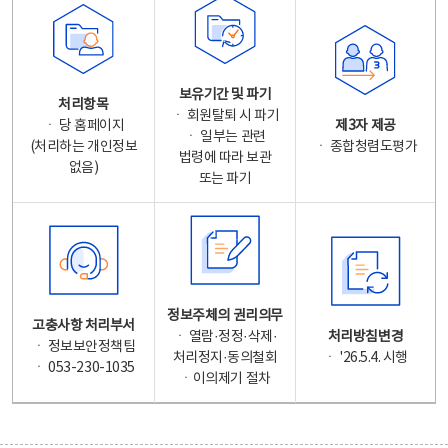
보유기간 및 파기
처리항목
ㆍ 회원탈퇴 시 파기
ㆍ 당 홈페이지
제3자 제공
ㆍ 일부는 관련
(처리하는 개인정보
ㆍ 종합청렴도평가
법령에 따라 보관
없음)
또는 파기
정보주체의 권리의무
고충사항 처리부서
ㆍ 열람·정정·삭제·
처리방침변경
ㆍ 정보보안정책팀
처리정지·동의철회
ㆍ '26.5.4. 시행
ㆍ 053-230-1035
ㆍ이의제기 절차