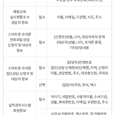
학생일 경우 학제정보(학교/학년)
예방교육
실시현황조사
필수
이름, 이메일, 기관명, 시도, 주소
응답자 정보
스마트폰 과의존
(신청자)성별, 나이, 대상자와의 관계
전화포털 상담
필수
(대상자)성별, 나이, 과의존 종류,
신청자 및 대상자
기타상담내용
정보
(담당자)전화번호
필수
(집단상담 단체정보)단체명, 지역, 신청자
스마트폰 과의존
이름, 상담방법, 주소, 대상총인원, 주대상
집단상담 신청자 및
대상자 정보
선택
(담당자)직위, 부서, 팩스
아이디, 비밀번호, 사용자이름, 소속기관,
필수
성별, 휴대폰번호, 이메일, 우편번호, 주소
실적관리시스템
회원정보
사무실 전화번호, 팩스번호, 집 전화번호,