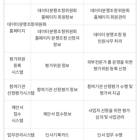
데이터분쟁조정위원회
데이터분쟁조정위원회
홈페이지 회원정보
홈페이지 회원관리
데이터분쟁조정위원회
홈페이지
데이터분쟁조정위원회
데이터 분쟁조정 등
홈페이지 분쟁조정 신청자
민원사무 처리
정보
평가위원
외부전문가 풀 운영을 위한
등록
평가위원 정보
평가위원 등록 신청
시스템
참여기관
참여기관 선정평가 수행 및
참여기관 선정평가 정보
선정평가시스템
평가비 지급
제안서
사업자 선정을 위한 평가·
접수
제안서 접수정보
심의 및 사업관리
시스템
업무관리시스템
인사기록카드
인사 업무 수행