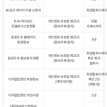
AI 공간 데이터 이용 신청자
회원탈퇴시까
K-AI 리더보드
개인정보 보호법 제15조
모델
모델평가신청현황
(정보주체 동의)
삭제시까지
원윈도우 홈페이지
개인정보 보호법 제15조
3년
회원정보
(정보주체 동의)
회원탈퇴시까
개인정보 보호법 제15조
원윈도우 홍보동의 현황
혹은 동의
(정보주체 동의)
철회시
회원탈퇴시까
개인정보 보호법 제15조
디지털집현전 회원정보
혹은 2년
(계약의이행)
(재동의)
디지털집현전 의견수렴
1년
OPEN API 신청정보