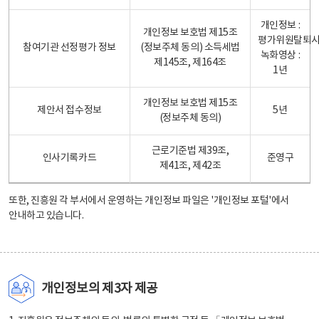
개인정보 :
개인정보 보호법 제15조
평가위원탈퇴
참여기관 선정평가 정보
(정보주체 동의) 소득세법
녹화영상 :
제145조, 제164조
1년
개인정보 보호법 제15조
제안서 접수정보
5년
(정보주체 동의)
근로기준법 제39조,
인사기록카드
준영구
제41조, 제42조
또한, 진흥원 각 부서에서 운영하는 개인정보 파일은
'개인정보 포털'
에서
안내하고 있습니다.
개인정보의 제3자 제공