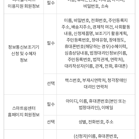
디지털서비스
이름, 휴대폰번호, 이메일, 아이디,
필수
이용지원 회원정보
비밀번호, 소속
이름, 비밀번호, 전화번호, 주민등록지
주소, 배송지주소, 경제적 여건, 사회활동
내용, 신청제품명, 보조기기 활용계획,
주민등록번호, 장애유형, 장애정도,
필수
휴대폰번호(해당하는 경우)수혜이력,
정보통신보조기기
심층상담내용, 법정대리인정보(이름,
신청 및 수혜자
주민등록번호, 법적관계, 연락처),
정보
대리작성자(이름, 관계, 전화, 휴대폰)
팩스번호, 부재시연락처, 청각장애인
선택
대리인 연락처
아이디, 이름, 휴대폰번호(본인 또는
필수
법정대리인), 이메일
스마트쉼센터
홈페이지 회원정보
선택
성별, 전화번호, 주소
(신청자)이름, 휴대폰번호,