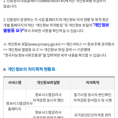
1. 진흥원의 대표홈페이지(www.nia.or.kr)에서는 개인정보를 취급하지
않습니다.
2. 진흥원이 운영하는 각 사업 홈페이지의 개인정보 처리 현황 및 목적 등은
'개인정보
개별 홈페이지의 하단 '개인정보 처리방침' 및 개인정보 포털의
열람등 요구'
에서 자세한 사항을 확인하실 수 있습니다.
※ 개인정보 포털(www.privacy.go.kr) => 개인서비스 => 정보주체 권리행사
=> 개인정보 열람등 요구 => 개인정보 파일 검색 => 기관명에
"한국지능정보사회진흥원"을 입력하면 세부 내용을 확인할 수 있습니다.
개인정보의 처리목적 현황표
개인정보의 처리목적 현황표 - 서비스명, 개인정보파일명, 처리목적으로 구성
서비스명
개인정보파일명
처리목적
정보시스템감리사
필기시험 응시자 본인확인
자격검정 응시자 명단
자격검정 원서접수 및 시행
정보시스템감리사
홈페이지
정보시스템감리사
국가공인민간자격증 관리