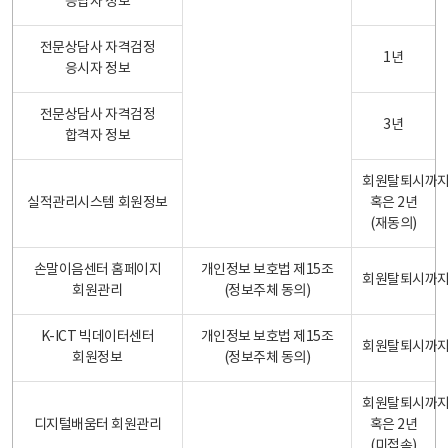
응답자 정보
전문상담사 자격검정
1년
응시자 정보
전문상담사 자격검정
3년
합격자 정보
회원탈퇴시까
실적관리시스템 회원정보
혹은 2년
(재동의)
손말이음센터 홈페이지
개인정보 보호법 제15조
회원탈퇴시까
회원관리
(정보주체 동의)
K-ICT 빅데이터센터
개인정보 보호법 제15조
회원탈퇴시까
회원정보
(정보주체 동의)
회원탈퇴시까
디지털배움터 회원관리
혹은 2년
(미접속)