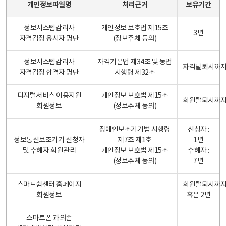
개인정보파일명
처리근거
보유기간
정보시스템감리사
개인정보 보호법 제15조
3년
자격검정 응시자 명단
(정보주체 등의)
정보시스템감리사
자격기본법 제34조 및 동법
자격탈퇴시까
자격검정 합격자 명단
시행령 제32조
디지털서비스 이용지원
개인정보 보호법 제15조
회원탈퇴시까
회원정보
(정보주체 동의)
장애인보조기기법 시행령
신청자 :
정보통신보조기기 신청자
제7조 제1호
1년
및 수혜자 회원관리
개인정보 보호법 제15조
수혜자 :
(정보주체 동의)
7년
스마트쉼센터 홈페이지
회원탈퇴시까
회원정보
혹은 2년
스마트폰 과의존