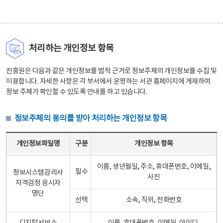
처리하는 개인정보 항목
진흥원은 다음과 같은 개인정보를 법적 근거로 정보주체의 개인정보를 수집 및
이용합니다. 자세한 사항은 각 부서에서 운영하는 서관 홈페이지에 게재하여
정보 주체가 확인할 수 있도록 안내를 하고 있습니다.
정보주체의 동의를 받아 처리하는 개인정보 항목
정보주체의 동의를 받아 처리하는 개인정보 항목 테이블 - 개인정보파일명, 구분, 개인정보 항목으로 구성
개인정보파일명
구분
개인정보 항목
이름, 생년월일, 주소, 휴대폰번호, 이메일,
필수
정보시스템감리사
사진
자격검정 응시자
명단
선택
소속, 직위, 전화번호