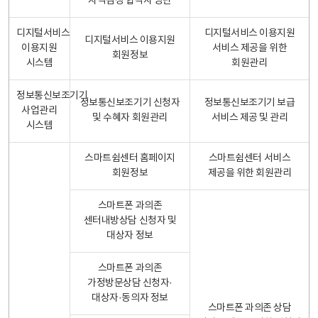
자격검정 합격자 명단
디지털서비스
디지털서비스 이용지원
디지털서비스 이용지원
이용지원
서비스 제공을 위한
회원정보
시스템
회원관리
정보통신보조기기
정보통신보조기기 신청자
정보통신보조기기 보급
사업관리
및 수혜자 회원관리
서비스 제공 및 관리
시스템
스마트쉼센터 홈페이지
스마트쉼센터 서비스
회원정보
제공을 위한 회원관리
스마트폰 과의존
센터내방상담 신청자 및
대상자 정보
스마트폰 과의존
가정방문상담 신청자·
대상자·동의자 정보
스마트폰 과의존 상담