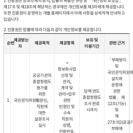
1. 진흥원은 정보주체의 동의, 법률의 특별한 규정 등 「개인정보 보호법」
제17조 및 제18조에 해당하는 경우에만 개인정보를 제3자에게 제공합니다.
또한 진흥원이 운영하는 개별 홈페이지에서 아래 사항을 상세하게 안내하고
있습니다.
2. 진흥원은 법률에 따라 다음과 같이 개인정보를 제공합니다.
개인정보 제공 안내표 - 순번, 제공받는자, 제공목적, 제공항목, 보유 및 이용기간 관련 근거로 구성
제공받는
보유 및
순번
제공목적
제공항목
관련 근거
자
이용기간
「부패방지
<
및
정보화사업
국민권익위원
공공기관의
선정 및
설치와
종합청렴도
관리,
운영에
평가를
계약 및
당해 연도
관한
위한
관리>업무
종합청렴도
법률」 제
1
국민권익위원회
민원인,
관련
조사 완료
12조(기능)
직원에
민원인 및
시까지
및
대한
소속
제
설문조사
직원의
27조의2(공공
실시
성명,
부패에
전화번호,