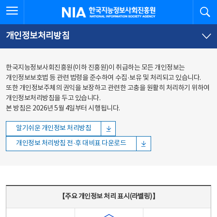
본문
전체메뉴
전체메뉴 열기
검
한국지능정보사회진흥원
바로가기
바로가기
개인정보처리방침
한국지능정보사회진흥원(이하 진흥원)이 취급하는 모든 개인정보는
개인정보보호법 등 관련 법령을 준수하여 수집·보유 및 처리되고 있습니다.
또한 개인정보주체의 권익을 보장하고 관련한 고충을 원활히 처리하기 위하여
개인정보처리방침을 두고 있습니다.
본 방침은 2026년 5월 4일부터 시행됩니다.
알기쉬운 개인정보 처리방침
개인정보 처리방침 전·후 대비표 다운로드
주요 개인정보 처리 표시(라벨링) - 주요 개인정보 처리 표시를 나타내는표
【주요 개인정보 처리 표시(라벨링)】