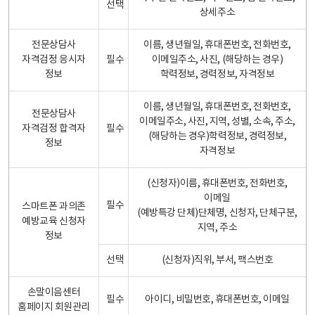
선택
상세주소
전문상담사
이름, 생년월일, 휴대폰번호, 전화번호,
자격검정 응시자
필수
이메일주소, 사진, (해당하는 경우)
정보
학력정보, 경력정보, 자격정보
이름, 생년월일, 휴대폰번호, 전화번호,
전문상담사
이메일주소, 사진, 지역, 성별, 소속, 주소,
자격검정 합격자
필수
(해당하는 경우)학력정보, 경력정보,
정보
자격정보
(신청자)이름, 휴대폰번호, 전화번호,
이메일
필수
스마트폰 과의존
(예방특강 단체)단체명, 신청자, 단체구분,
예방교육 신청자
지역, 주소
정보
선택
(신청자)직위, 부서, 팩스번호
손말이음센터
필수
아이디, 비밀번호, 휴대폰번호, 이메일
홈페이지 회원관리