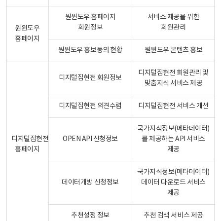
원윈도우 홈페이지
서비스 제공을 위한
회원정보
회원관리
원윈도우
홈페이지
원윈도우 홍보동의 현황
원윈도우 콘텐츠 홍보
디지털집현전 회원관리 및
디지털집현전 회원정보
맞춤지식 서비스 제공
디지털집현전 의견수렴
디지털집현전 서비스 개선
국가지식정보(메타데이터)
디지털집현전
OPEN API 신청정보
를 제공하는 API 서비스
홈페이지
제공
국가지식정보(메타데이터)
데이터개방 신청정보
데이터 다운로드 서비스
제공
추천설정 정보
추천 검색 서비스 제공