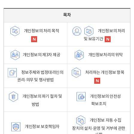
목차 - 개인정보 처리방침 목차를 나타내는표
목차
개인정보의 처리
개인정보의 처리 목적
및 보유기간
개인정보처리의 위탁
개인정보의 제3자 제공
정보주체와 법정대리인의
처리하는 개인정보 항목
권리·의무 및 행사방법
개인정보의 파기 절차 및
개인정보의 안전성
확보조치
방법
개인정보 자동 수집
개인정보 보호책임자
장치의 설치·운영 및 거부에 관한