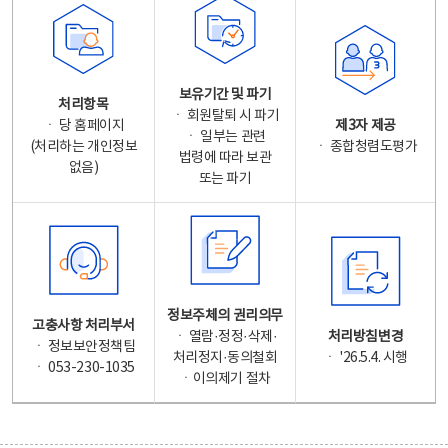
보유기간 및 파기
처리항목
ㆍ 회원탈퇴 시 파기
ㆍ 당 홈페이지
제3자 제공
ㆍ 일부는 관련
(처리하는 개인정보
ㆍ 종합청렴도평가
법령에 따라 보관
없음)
또는 파기
정보주체의 권리의무
고충사항 처리부서
ㆍ 열람·정정·삭제·
처리방침변경
ㆍ 정보보안정책팀
처리정지·동의철회
ㆍ '26.5.4. 시행
ㆍ 053-230-1035
ㆍ이의제기 절차