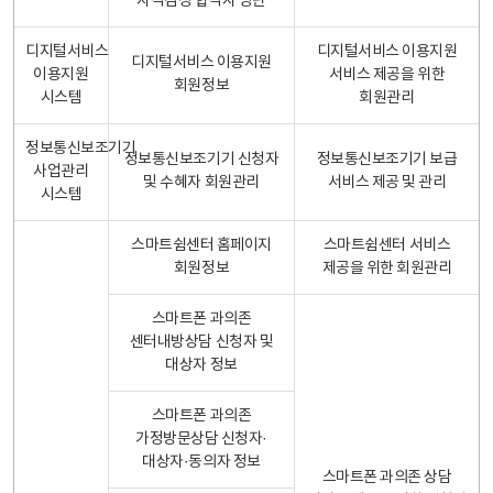
자격검정 합격자 명단
디지털서비스
디지털서비스 이용지원
디지털서비스 이용지원
이용지원
서비스 제공을 위한
회원정보
시스템
회원관리
정보통신보조기기
정보통신보조기기 신청자
정보통신보조기기 보급
사업관리
및 수혜자 회원관리
서비스 제공 및 관리
시스템
스마트쉼센터 홈페이지
스마트쉼센터 서비스
회원정보
제공을 위한 회원관리
스마트폰 과의존
센터내방상담 신청자 및
대상자 정보
스마트폰 과의존
가정방문상담 신청자·
대상자·동의자 정보
스마트폰 과의존 상담