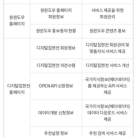
원윈도우 홈페이지
서비스 제공을 위한
회원정보
회원관리
원윈도우
홈페이지
원윈도우 홍보동의 현황
원윈도우 콘텐츠 홍보
디지털집현전 회원관리 및
디지털집현전 회원정보
맞춤지식 서비스 제공
디지털집현전 의견수렴
디지털집현전 서비스 개선
국가지식정보(메타데이터)
디지털집현전
OPEN API 신청정보
를 제공하는 API 서비스
홈페이지
제공
국가지식정보(메타데이터)
데이터개방 신청정보
데이터 다운로드 서비스
제공
추천설정 정보
추천 검색 서비스 제공