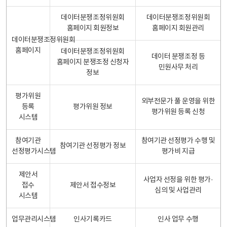
데이터분쟁조정위원회
데이터분쟁조정위원회
홈페이지 회원정보
홈페이지 회원관리
데이터분쟁조정위원회
홈페이지
데이터분쟁조정위원회
데이터 분쟁조정 등
홈페이지 분쟁조정 신청자
민원사무 처리
정보
평가위원
외부전문가 풀 운영을 위한
등록
평가위원 정보
평가위원 등록 신청
시스템
참여기관
참여기관 선정평가 수행 및
참여기관 선정평가 정보
선정평가시스템
평가비 지급
제안서
사업자 선정을 위한 평가·
접수
제안서 접수정보
심의 및 사업관리
시스템
업무관리시스템
인사기록카드
인사 업무 수행