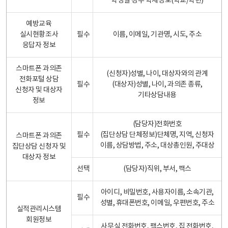
학생일 경우 학제정보(학교/학년)
예방교육
실시현황조사
필수
이름, 이메일, 기관명, 시도, 주소
응답자 정보
스마트폰 과의존
(신청자)성별, 나이, 대상자와의 관계
전화포털 상담
필수
(대상자)성별, 나이, 과의존 종류,
신청자 및 대상자
기타상담내용
정보
(담당자)전화번호
필수
(집단상담 단체정보)단체명, 지역, 신청자
스마트폰 과의존
이름, 상담방법, 주소, 대상총인원, 주대상
집단상담 신청자 및
대상자 정보
선택
(담당자)직위, 부서, 팩스
아이디, 비밀번호, 사용자이름, 소속기관,
필수
성별, 휴대폰번호, 이메일, 우편번호, 주소
실적관리시스템
회원정보
사무실 전화번호, 팩스번호, 집 전화번호,