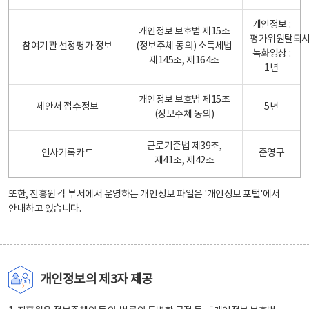
개인정보 :
개인정보 보호법 제15조
평가위원탈퇴
참여기관 선정평가 정보
(정보주체 동의) 소득세법
녹화영상 :
제145조, 제164조
1년
개인정보 보호법 제15조
제안서 접수정보
5년
(정보주체 동의)
근로기준법 제39조,
인사기록카드
준영구
제41조, 제42조
또한, 진흥원 각 부서에서 운영하는 개인정보 파일은
'개인정보 포털'
에서
안내하고 있습니다.
개인정보의 제3자 제공