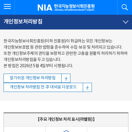
본문
전체메뉴
전체메뉴 열기
검
한국지능정보사회진흥원
바로가기
바로가기
개인정보처리방침
한국지능정보사회진흥원(이하 진흥원)이 취급하는 모든 개인정보는
개인정보보호법 등 관련 법령을 준수하여 수집·보유 및 처리되고 있습니다.
또한 개인정보주체의 권익을 보장하고 관련한 고충을 원활히 처리하기 위하여
개인정보처리방침을 두고 있습니다.
본 방침은 2026년 5월 4일부터 시행됩니다.
알기쉬운 개인정보 처리방침
개인정보 처리방침 전·후 대비표 다운로드
주요 개인정보 처리 표시(라벨링) - 주요 개인정보 처리 표시를 나타내는표
【주요 개인정보 처리 표시(라벨링)】