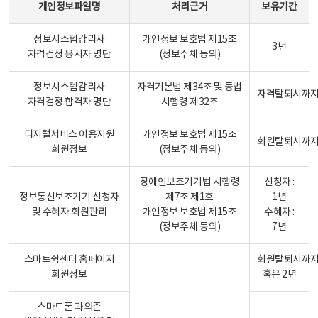
개인정보파일명
처리근거
보유기간
정보시스템감리사
개인정보 보호법 제15조
3년
자격검정 응시자 명단
(정보주체 등의)
정보시스템감리사
자격기본법 제34조 및 동법
자격탈퇴시까
자격검정 합격자 명단
시행령 제32조
디지털서비스 이용지원
개인정보 보호법 제15조
회원탈퇴시까
회원정보
(정보주체 동의)
장애인보조기기법 시행령
신청자 :
정보통신보조기기 신청자
제7조 제1호
1년
및 수혜자 회원관리
개인정보 보호법 제15조
수혜자 :
(정보주체 동의)
7년
스마트쉼센터 홈페이지
회원탈퇴시까
회원정보
혹은 2년
스마트폰 과의존