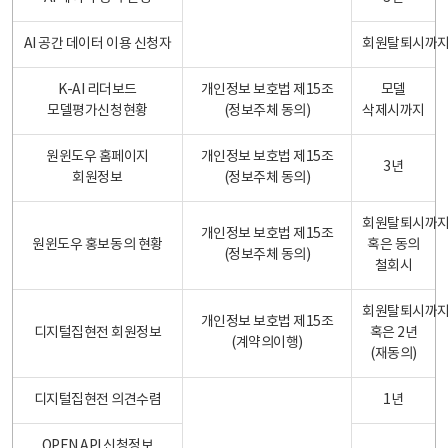
AI 공간 데이터 이용 신청자
회원탈퇴시까
K-AI 리더보드
개인정보 보호법 제15조
모델
모델평가신청현황
(정보주체 동의)
삭제시까지
원윈도우 홈페이지
개인정보 보호법 제15조
3년
회원정보
(정보주체 동의)
회원탈퇴시까
개인정보 보호법 제15조
원윈도우 홍보동의 현황
혹은 동의
(정보주체 동의)
철회시
회원탈퇴시까
개인정보 보호법 제15조
디지털집현전 회원정보
혹은 2년
(계약의이행)
(재동의)
디지털집현전 의견수렴
1년
OPEN API 신청정보