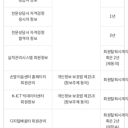
응답자 정보
전문상담사 자격검정
1년
응시자 정보
전문상담사 자격검정
3년
합격자 정보
회원탈퇴시까
실적관리시스템 회원정보
혹은 2년
(재동의)
손말이음센터 홈페이지
개인정보 보호법 제15조
회원탈퇴시까
회원관리
(정보주체 동의)
K-ICT 빅데이터센터
개인정보 보호법 제15조
회원탈퇴시까
회원정보
(정보주체 동의)
회원탈퇴시까
디지털배움터 회원관리
혹은 2년
(미접속)