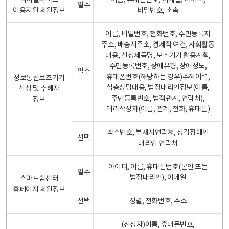
디지털서비스
이름, 휴대폰번호, 이메일, 아이디,
필수
이용지원 회원정보
비밀번호, 소속
이름, 비밀번호, 전화번호, 주민등록지
주소, 배송지주소, 경제적 여건, 사회활동
내용, 신청제품명, 보조기기 활용계획,
주민등록번호, 장애유형, 장애정도,
필수
휴대폰번호(해당하는 경우)수혜이력,
정보통신보조기기
심층상담내용, 법정대리인정보(이름,
신청 및 수혜자
주민등록번호, 법적관계, 연락처),
정보
대리작성자(이름, 관계, 전화, 휴대폰)
팩스번호, 부재시연락처, 청각장애인
선택
대리인 연락처
아이디, 이름, 휴대폰번호(본인 또는
필수
법정대리인), 이메일
스마트쉼센터
홈페이지 회원정보
선택
성별, 전화번호, 주소
(신청자)이름, 휴대폰번호,