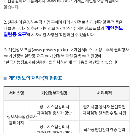
1. 진흥원의 대표홈페이지(www.nia.or.kr)에서는 개인정보를 취급하지
않습니다.
2. 진흥원이 운영하는 각 사업 홈페이지의 개인정보 처리 현황 및 목적 등은
'개인정보
개별 홈페이지의 하단 '개인정보 처리방침' 및 개인정보 포털의
열람등 요구'
에서 자세한 사항을 확인하실 수 있습니다.
※ 개인정보 포털(www.privacy.go.kr) => 개인서비스 => 정보주체 권리행사
=> 개인정보 열람등 요구 => 개인정보 파일 검색 => 기관명에
"한국지능정보사회진흥원"을 입력하면 세부 내용을 확인할 수 있습니다.
개인정보의 처리목적 현황표
개인정보의 처리목적 현황표 - 서비스명, 개인정보파일명, 처리목적으로 구성
서비스명
개인정보파일명
처리목적
정보시스템감리사
필기시험 응시자 본인확인
자격검정 응시자 명단
자격검정 원서접수 및 시행
정보시스템감리사
홈페이지
정보시스템감리사
국가공인민간자격증 관리