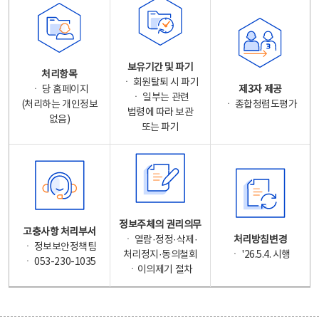
보유기간 및 파기
처리항목
ㆍ 회원탈퇴 시 파기
ㆍ 당 홈페이지
제3자 제공
ㆍ 일부는 관련
(처리하는 개인정보
ㆍ 종합청렴도평가
법령에 따라 보관
없음)
또는 파기
정보주체의 권리의무
고충사항 처리부서
ㆍ 열람·정정·삭제·
처리방침변경
ㆍ 정보보안정책팀
처리정지·동의철회
ㆍ '26.5.4. 시행
ㆍ 053-230-1035
ㆍ이의제기 절차