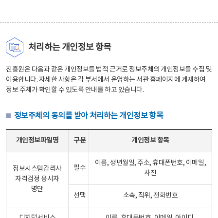
처리하는 개인정보 항목
진흥원은 다음과 같은 개인정보를 법적 근거로 정보주체의 개인정보를 수집 및
이용합니다. 자세한 사항은 각 부서에서 운영하는 서관 홈페이지에 게재하여
정보 주체가 확인할 수 있도록 안내를 하고 있습니다.
정보주체의 동의를 받아 처리하는 개인정보 항목
정보주체의 동의를 받아 처리하는 개인정보 항목 테이블 - 개인정보파일명, 구분, 개인정보 항목으로 구성
개인정보파일명
구분
개인정보 항목
이름, 생년월일, 주소, 휴대폰번호, 이메일,
필수
정보시스템감리사
사진
자격검정 응시자
명단
선택
소속, 직위, 전화번호