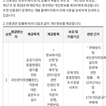
1. 진흥원은 정보주체의 동의, 법률의 특별한 규정 등 「개인정보 보호법」
제17조 및 제18조에 해당하는 경우에만 개인정보를 제3자에게 제공합니다.
또한 진흥원이 운영하는 개별 홈페이지에서 아래 사항을 상세하게 안내하고
있습니다.
2. 진흥원은 법률에 따라 다음과 같이 개인정보를 제공합니다.
개인정보 제공 안내표 - 순번, 제공받는자, 제공목적, 제공항목, 보유 및 이용기간 관련 근거로 구성
제공받는
보유 및
순번
제공목적
제공항목
관련 근거
자
이용기간
「부패방지
<
및
정보화사업
국민권익위원
공공기관의
선정 및
설치와
종합청렴도
관리,
운영에
평가를
계약 및
당해 연도
관한
위한
관리>업무
종합청렴도
법률」 제
1
국민권익위원회
민원인,
관련
조사 완료
12조(기능)
직원에
민원인 및
시까지
및
대한
소속
제
설문조사
직원의
27조의2(공공
실시
성명,
부패에
전화번호,