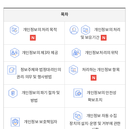
목차 - 개인정보 처리방침 목차를 나타내는표
목차
개인정보의 처리
개인정보의 처리 목적
및 보유기간
개인정보처리의 위탁
개인정보의 제3자 제공
정보주체와 법정대리인의
처리하는 개인정보 항목
권리·의무 및 행사방법
개인정보의 파기 절차 및
개인정보의 안전성
확보조치
방법
개인정보 자동 수집
개인정보 보호책임자
장치의 설치·운영 및 거부에 관한