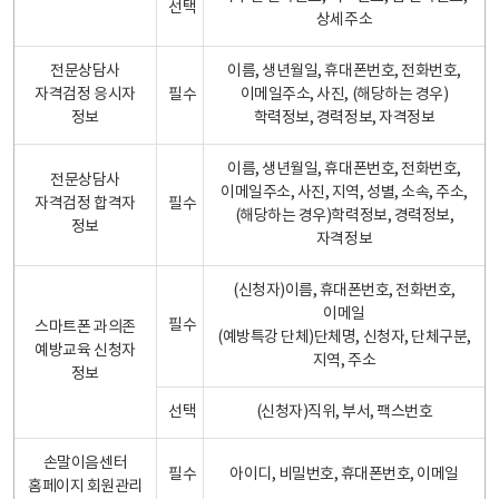
선택
상세주소
전문상담사
이름, 생년월일, 휴대폰번호, 전화번호,
자격검정 응시자
필수
이메일주소, 사진, (해당하는 경우)
정보
학력정보, 경력정보, 자격정보
이름, 생년월일, 휴대폰번호, 전화번호,
전문상담사
이메일주소, 사진, 지역, 성별, 소속, 주소,
자격검정 합격자
필수
(해당하는 경우)학력정보, 경력정보,
정보
자격정보
(신청자)이름, 휴대폰번호, 전화번호,
이메일
필수
스마트폰 과의존
(예방특강 단체)단체명, 신청자, 단체구분,
예방교육 신청자
지역, 주소
정보
선택
(신청자)직위, 부서, 팩스번호
손말이음센터
필수
아이디, 비밀번호, 휴대폰번호, 이메일
홈페이지 회원관리