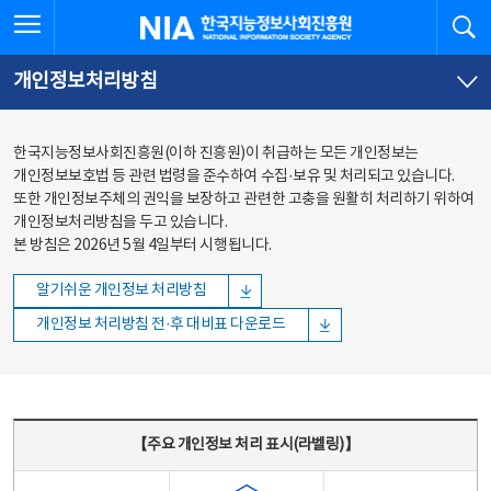
본문
전체메뉴
전체메뉴 열기
검
한국지능정보사회진흥원
바로가기
바로가기
개인정보처리방침
한국지능정보사회진흥원(이하 진흥원)이 취급하는 모든 개인정보는
개인정보보호법 등 관련 법령을 준수하여 수집·보유 및 처리되고 있습니다.
또한 개인정보주체의 권익을 보장하고 관련한 고충을 원활히 처리하기 위하여
개인정보처리방침을 두고 있습니다.
본 방침은 2026년 5월 4일부터 시행됩니다.
알기쉬운 개인정보 처리방침
개인정보 처리방침 전·후 대비표 다운로드
주요 개인정보 처리 표시(라벨링) - 주요 개인정보 처리 표시를 나타내는표
【주요 개인정보 처리 표시(라벨링)】