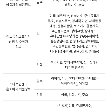
디지털서비스
이름, 휴대폰번호, 이메일, 아이디,
필수
이용지원 회원정보
비밀번호, 소속
이름, 비밀번호, 전화번호, 주민등록지
주소, 배송지주소, 경제적 여건, 사회활동
내용, 신청제품명, 보조기기 활용계획,
주민등록번호, 장애유형, 장애정도,
필수
휴대폰번호(해당하는 경우)수혜이력,
정보통신보조기기
심층상담내용, 법정대리인정보(이름,
신청 및 수혜자
주민등록번호, 법적관계, 연락처),
정보
대리작성자(이름, 관계, 전화, 휴대폰)
팩스번호, 부재시연락처, 청각장애인
선택
대리인 연락처
아이디, 이름, 휴대폰번호(본인 또는
필수
법정대리인), 이메일
스마트쉼센터
홈페이지 회원정보
선택
성별, 전화번호, 주소
(신청자)이름, 휴대폰번호,