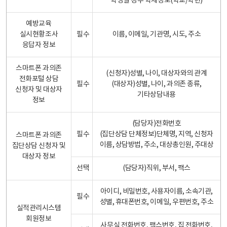
학생일 경우 학제정보(학교/학년)
예방교육
실시현황조사
필수
이름, 이메일, 기관명, 시도, 주소
응답자 정보
스마트폰 과의존
(신청자)성별, 나이, 대상자와의 관계
전화포털 상담
필수
(대상자)성별, 나이, 과의존 종류,
신청자 및 대상자
기타상담내용
정보
(담당자)전화번호
필수
(집단상담 단체정보)단체명, 지역, 신청자
스마트폰 과의존
이름, 상담방법, 주소, 대상총인원, 주대상
집단상담 신청자 및
대상자 정보
선택
(담당자)직위, 부서, 팩스
아이디, 비밀번호, 사용자이름, 소속기관,
필수
성별, 휴대폰번호, 이메일, 우편번호, 주소
실적관리시스템
회원정보
사무실 전화번호, 팩스번호, 집 전화번호,