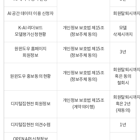
AI 공간 데이터 이용 신청자
회원탈퇴시까
K-AI 리더보드
개인정보 보호법 제15조
모델
모델평가신청현황
(정보주체 동의)
삭제시까지
원윈도우 홈페이지
개인정보 보호법 제15조
3년
회원정보
(정보주체 동의)
회원탈퇴시까
개인정보 보호법 제15조
원윈도우 홍보동의 현황
혹은 동의
(정보주체 동의)
철회시
회원탈퇴시까
개인정보 보호법 제15조
디지털집현전 회원정보
혹은 2년
(계약의이행)
(재동의)
디지털집현전 의견수렴
1년
OPEN API 신청정보