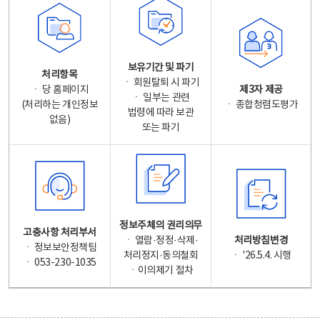
보유기간 및 파기
처리항목
ㆍ 회원탈퇴 시 파기
ㆍ 당 홈페이지
제3자 제공
ㆍ 일부는 관련
(처리하는 개인정보
ㆍ 종합청렴도평가
법령에 따라 보관
없음)
또는 파기
정보주체의 권리의무
고충사항 처리부서
ㆍ 열람·정정·삭제·
처리방침변경
ㆍ 정보보안정책팀
처리정지·동의철회
ㆍ '26.5.4. 시행
ㆍ 053-230-1035
ㆍ이의제기 절차