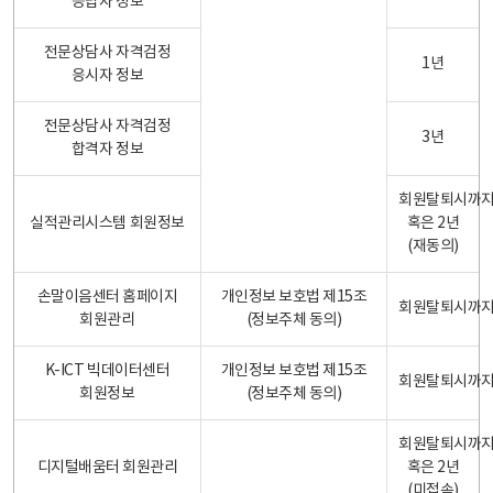
응답자 정보
전문상담사 자격검정
1년
응시자 정보
전문상담사 자격검정
3년
합격자 정보
회원탈퇴시까
실적관리시스템 회원정보
혹은 2년
(재동의)
손말이음센터 홈페이지
개인정보 보호법 제15조
회원탈퇴시까
회원관리
(정보주체 동의)
K-ICT 빅데이터센터
개인정보 보호법 제15조
회원탈퇴시까
회원정보
(정보주체 동의)
회원탈퇴시까
디지털배움터 회원관리
혹은 2년
(미접속)