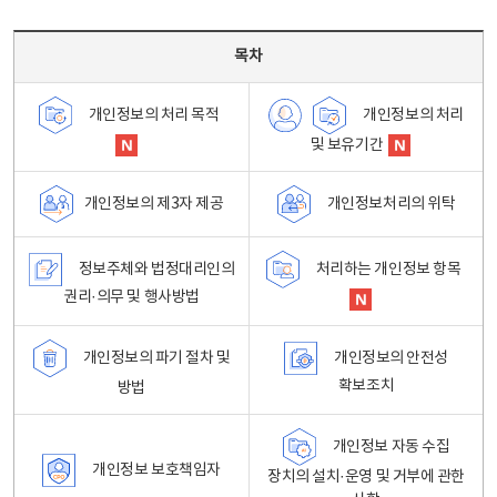
목차 - 개인정보 처리방침 목차를 나타내는표
목차
개인정보의 처리
개인정보의 처리 목적
및 보유기간
개인정보처리의 위탁
개인정보의 제3자 제공
정보주체와 법정대리인의
처리하는 개인정보 항목
권리·의무 및 행사방법
개인정보의 파기 절차 및
개인정보의 안전성
확보조치
방법
개인정보 자동 수집
개인정보 보호책임자
장치의 설치·운영 및 거부에 관한