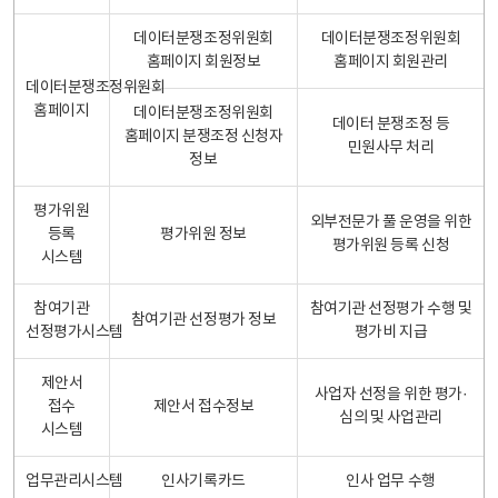
데이터분쟁조정위원회
데이터분쟁조정위원회
홈페이지 회원정보
홈페이지 회원관리
데이터분쟁조정위원회
홈페이지
데이터분쟁조정위원회
데이터 분쟁조정 등
홈페이지 분쟁조정 신청자
민원사무 처리
정보
평가위원
외부전문가 풀 운영을 위한
등록
평가위원 정보
평가위원 등록 신청
시스템
참여기관
참여기관 선정평가 수행 및
참여기관 선정평가 정보
선정평가시스템
평가비 지급
제안서
사업자 선정을 위한 평가·
접수
제안서 접수정보
심의 및 사업관리
시스템
업무관리시스템
인사기록카드
인사 업무 수행