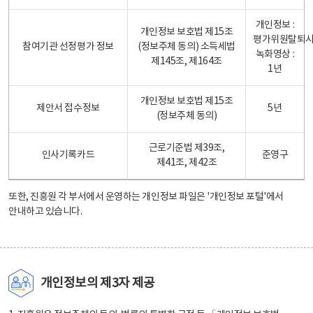
개인정보 :
개인정보 보호법 제15조
평가위원탈퇴
참여기관 선정평가 정보
(정보주체 동의) 소득세법
녹화영상 :
제145조, 제164조
1년
개인정보 보호법 제15조
제안서 접수정보
5년
(정보주체 동의)
근로기준법 제39조,
인사기록카드
준영구
제41조, 제42조
또한, 진흥원 각 부서에서 운영하는 개인정보 파일은
'개인정보 포털'
에서
안내하고 있습니다.
개인정보의 제3자 제공