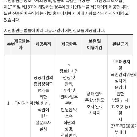
1. 진흥원은 정보주체의 동의, 법률의 특별한 규정 등 「개인정보 보호법」
제17조 및 제18조에 해당하는 경우에만 개인정보를 제3자에게 제공합니다.
또한 진흥원이 운영하는 개별 홈페이지에서 아래 사항을 상세하게 안내하고
있습니다.
2. 진흥원은 법률에 따라 다음과 같이 개인정보를 제공합니다.
개인정보 제공 안내표 - 순번, 제공받는자, 제공목적, 제공항목, 보유 및 이용기간 관련 근거로 구성
제공받는
보유 및
순번
제공목적
제공항목
관련 근거
자
이용기간
「부패방지
<
및
정보화사업
국민권익위원
공공기관의
선정 및
설치와
종합청렴도
관리,
운영에
평가를
계약 및
당해 연도
관한
위한
관리>업무
종합청렴도
법률」 제
1
국민권익위원회
민원인,
관련
조사 완료
12조(기능)
직원에
민원인 및
시까지
및
대한
소속
제
설문조사
직원의
27조의2(공공
실시
성명,
부패에
전화번호,