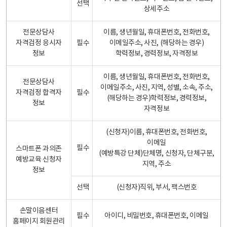
선택
상세주소
전문상담사
이름, 생년월일, 휴대폰번호, 전화번호,
자격검정 응시자
필수
이메일주소, 사진, (해당하는 경우)
정보
학력정보, 경력정보, 자격정보
이름, 생년월일, 휴대폰번호, 전화번호,
전문상담사
이메일주소, 사진, 지역, 성별, 소속, 주소,
자격검정 합격자
필수
(해당하는 경우)학력정보, 경력정보,
정보
자격정보
(신청자)이름, 휴대폰번호, 전화번호,
이메일
필수
스마트폰 과의존
(예방특강 단체)단체명, 신청자, 단체구분,
예방교육 신청자
지역, 주소
정보
선택
(신청자)직위, 부서, 팩스번호
손말이음센터
필수
아이디, 비밀번호, 휴대폰번호, 이메일
홈페이지 회원관리