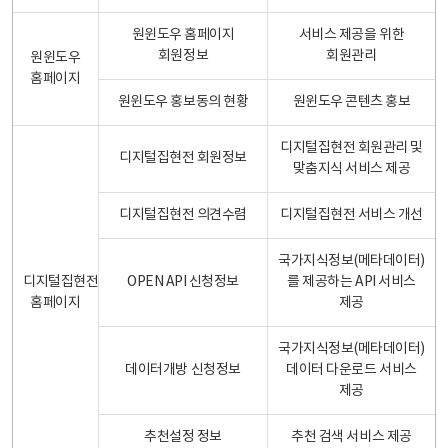
원윈도우 홈페이지
서비스 제공을 위한
회원정보
회원관리
원윈도우
홈페이지
원윈도우 홍보동의 현황
원윈도우 콘텐츠 홍보
디지털집현전 회원관리 및
디지털집현전 회원정보
맞춤지식 서비스 제공
디지털집현전 의견수렴
디지털집현전 서비스 개선
국가지식정보(메타데이터)
디지털집현전
OPEN API 신청정보
를 제공하는 API 서비스
홈페이지
제공
국가지식정보(메타데이터)
데이터개방 신청정보
데이터 다운로드 서비스
제공
추천설정 정보
추천 검색 서비스 제공