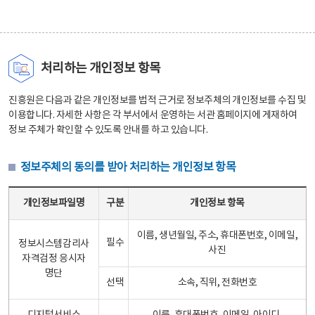
처리하는 개인정보 항목
진흥원은 다음과 같은 개인정보를 법적 근거로 정보주체의 개인정보를 수집 및
이용합니다. 자세한 사항은 각 부서에서 운영하는 서관 홈페이지에 게재하여
정보 주체가 확인할 수 있도록 안내를 하고 있습니다.
정보주체의 동의를 받아 처리하는 개인정보 항목
정보주체의 동의를 받아 처리하는 개인정보 항목 테이블 - 개인정보파일명, 구분, 개인정보 항목으로 구성
개인정보파일명
구분
개인정보 항목
이름, 생년월일, 주소, 휴대폰번호, 이메일,
필수
정보시스템감리사
사진
자격검정 응시자
명단
선택
소속, 직위, 전화번호