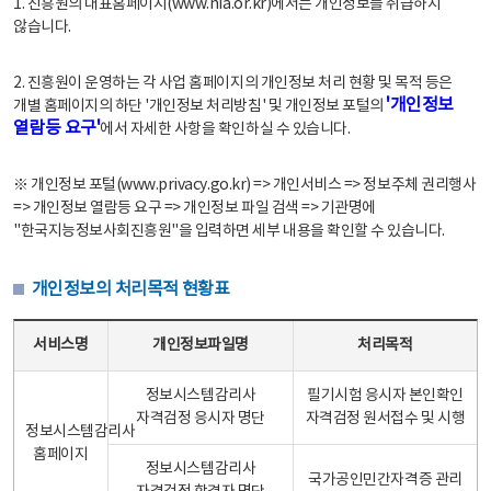
1. 진흥원의 대표홈페이지(www.nia.or.kr)에서는 개인정보를 취급하지
않습니다.
2. 진흥원이 운영하는 각 사업 홈페이지의 개인정보 처리 현황 및 목적 등은
'개인정보
개별 홈페이지의 하단 '개인정보 처리방침' 및 개인정보 포털의
열람등 요구'
에서 자세한 사항을 확인하실 수 있습니다.
※ 개인정보 포털(www.privacy.go.kr) => 개인서비스 => 정보주체 권리행사
=> 개인정보 열람등 요구 => 개인정보 파일 검색 => 기관명에
"한국지능정보사회진흥원"을 입력하면 세부 내용을 확인할 수 있습니다.
개인정보의 처리목적 현황표
개인정보의 처리목적 현황표 - 서비스명, 개인정보파일명, 처리목적으로 구성
서비스명
개인정보파일명
처리목적
정보시스템감리사
필기시험 응시자 본인확인
자격검정 응시자 명단
자격검정 원서접수 및 시행
정보시스템감리사
홈페이지
정보시스템감리사
국가공인민간자격증 관리