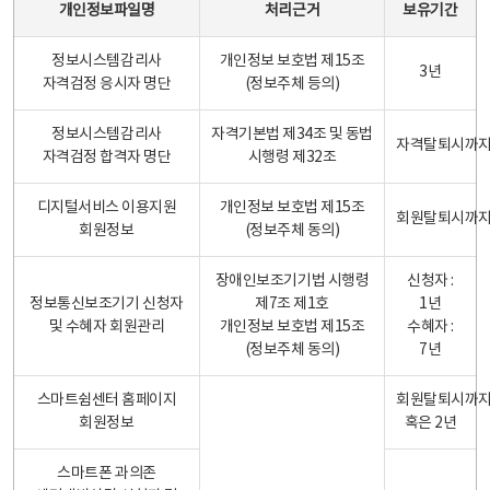
개인정보파일명
처리근거
보유기간
정보시스템감리사
개인정보 보호법 제15조
3년
자격검정 응시자 명단
(정보주체 등의)
정보시스템감리사
자격기본법 제34조 및 동법
자격탈퇴시까
자격검정 합격자 명단
시행령 제32조
디지털서비스 이용지원
개인정보 보호법 제15조
회원탈퇴시까
회원정보
(정보주체 동의)
장애인보조기기법 시행령
신청자 :
정보통신보조기기 신청자
제7조 제1호
1년
및 수혜자 회원관리
개인정보 보호법 제15조
수혜자 :
(정보주체 동의)
7년
스마트쉼센터 홈페이지
회원탈퇴시까
회원정보
혹은 2년
스마트폰 과의존