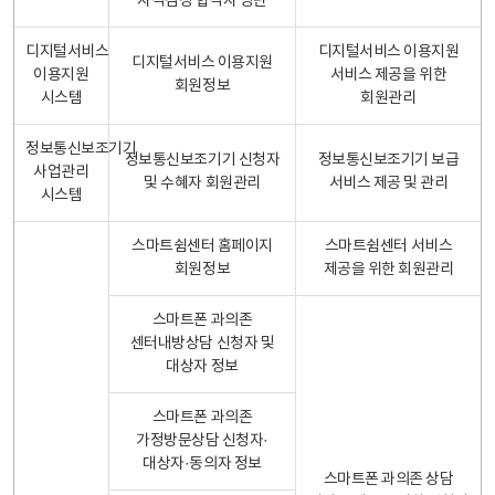
자격검정 합격자 명단
디지털서비스
디지털서비스 이용지원
디지털서비스 이용지원
이용지원
서비스 제공을 위한
회원정보
시스템
회원관리
정보통신보조기기
정보통신보조기기 신청자
정보통신보조기기 보급
사업관리
및 수혜자 회원관리
서비스 제공 및 관리
시스템
스마트쉼센터 홈페이지
스마트쉼센터 서비스
회원정보
제공을 위한 회원관리
스마트폰 과의존
센터내방상담 신청자 및
대상자 정보
스마트폰 과의존
가정방문상담 신청자·
대상자·동의자 정보
스마트폰 과의존 상담