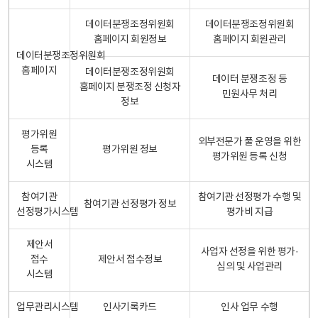
데이터분쟁조정위원회
데이터분쟁조정위원회
홈페이지 회원정보
홈페이지 회원관리
데이터분쟁조정위원회
홈페이지
데이터분쟁조정위원회
데이터 분쟁조정 등
홈페이지 분쟁조정 신청자
민원사무 처리
정보
평가위원
외부전문가 풀 운영을 위한
등록
평가위원 정보
평가위원 등록 신청
시스템
참여기관
참여기관 선정평가 수행 및
참여기관 선정평가 정보
선정평가시스템
평가비 지급
제안서
사업자 선정을 위한 평가·
접수
제안서 접수정보
심의 및 사업관리
시스템
업무관리시스템
인사기록카드
인사 업무 수행