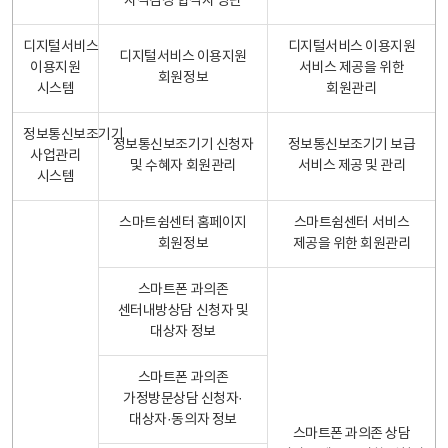
자격검정 합격자 명단
디지털서비스
디지털서비스 이용지원
디지털서비스 이용지원
이용지원
서비스 제공을 위한
회원정보
시스템
회원관리
정보통신보조기기
정보통신보조기기 신청자
정보통신보조기기 보급
사업관리
및 수혜자 회원관리
서비스 제공 및 관리
시스템
스마트쉼센터 홈페이지
스마트쉼센터 서비스
회원정보
제공을 위한 회원관리
스마트폰 과의존
센터내방상담 신청자 및
대상자 정보
스마트폰 과의존
가정방문상담 신청자·
대상자·동의자 정보
스마트폰 과의존 상담