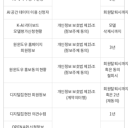
AI 공간 데이터 이용 신청자
회원탈퇴시까
K-AI 리더보드
개인정보 보호법 제15조
모델
모델평가신청현황
(정보주체 동의)
삭제시까지
원윈도우 홈페이지
개인정보 보호법 제15조
3년
회원정보
(정보주체 동의)
회원탈퇴시까
개인정보 보호법 제15조
원윈도우 홍보동의 현황
혹은 동의
(정보주체 동의)
철회시
회원탈퇴시까
개인정보 보호법 제15조
디지털집현전 회원정보
혹은 2년
(계약의이행)
(재동의)
디지털집현전 의견수렴
1년
OPEN API 신청정보