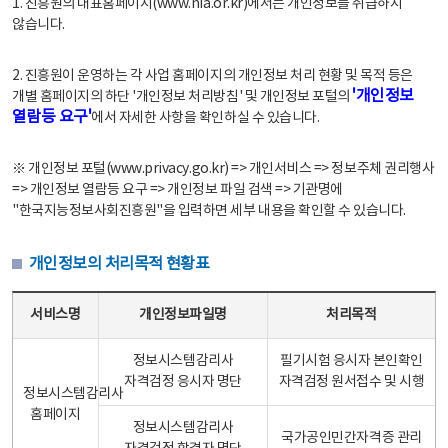
1. 진흥원의 대표홈페이지(www.nia.or.kr)에서는 개인정보를 취급하지
않습니다.
2. 진흥원이 운영하는 각 사업 홈페이지의 개인정보 처리 현황 및 목적 등은
'개인정보
개별 홈페이지의 하단 '개인정보 처리방침' 및 개인정보 포털의
열람등 요구'
에서 자세한 사항을 확인하실 수 있습니다.
※ 개인정보 포털(www.privacy.go.kr) => 개인서비스 => 정보주체 권리행사
=> 개인정보 열람등 요구 => 개인정보 파일 검색 => 기관명에
"한국지능정보사회진흥원"을 입력하면 세부 내용을 확인할 수 있습니다.
개인정보의 처리목적 현황표
개인정보의 처리목적 현황표 - 서비스명, 개인정보파일명, 처리목적으로 구성
서비스명
개인정보파일명
처리목적
정보시스템감리사
필기시험 응시자 본인확인
자격검정 응시자 명단
자격검정 원서접수 및 시행
정보시스템감리사
홈페이지
정보시스템감리사
국가공인민간자격증 관리