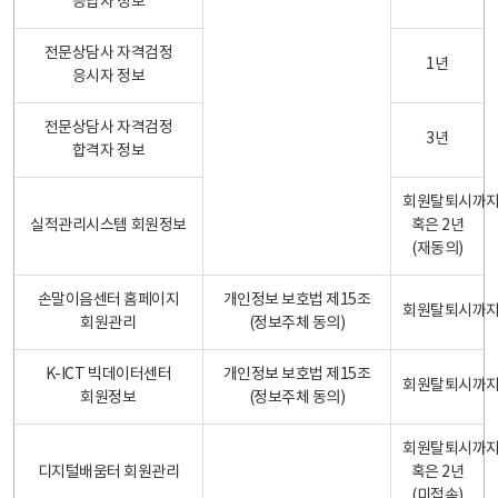
응답자 정보
전문상담사 자격검정
1년
응시자 정보
전문상담사 자격검정
3년
합격자 정보
회원탈퇴시까
실적관리시스템 회원정보
혹은 2년
(재동의)
손말이음센터 홈페이지
개인정보 보호법 제15조
회원탈퇴시까
회원관리
(정보주체 동의)
K-ICT 빅데이터센터
개인정보 보호법 제15조
회원탈퇴시까
회원정보
(정보주체 동의)
회원탈퇴시까
디지털배움터 회원관리
혹은 2년
(미접속)