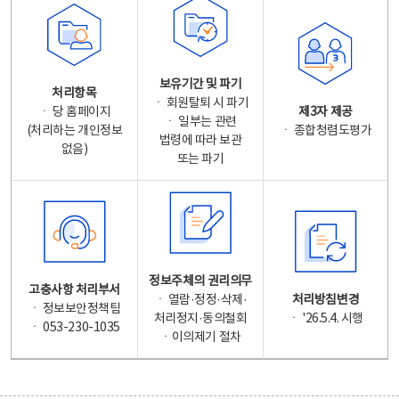
보유기간 및 파기
처리항목
ㆍ 회원탈퇴 시 파기
ㆍ 당 홈페이지
제3자 제공
ㆍ 일부는 관련
(처리하는 개인정보
ㆍ 종합청렴도평가
법령에 따라 보관
없음)
또는 파기
정보주체의 권리의무
고충사항 처리부서
ㆍ 열람·정정·삭제·
처리방침변경
ㆍ 정보보안정책팀
처리정지·동의철회
ㆍ '26.5.4. 시행
ㆍ 053-230-1035
ㆍ이의제기 절차