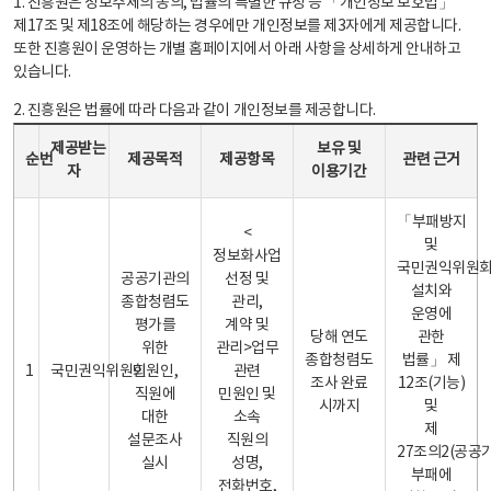
1. 진흥원은 정보주체의 동의, 법률의 특별한 규정 등 「개인정보 보호법」
제17조 및 제18조에 해당하는 경우에만 개인정보를 제3자에게 제공합니다.
또한 진흥원이 운영하는 개별 홈페이지에서 아래 사항을 상세하게 안내하고
있습니다.
2. 진흥원은 법률에 따라 다음과 같이 개인정보를 제공합니다.
개인정보 제공 안내표 - 순번, 제공받는자, 제공목적, 제공항목, 보유 및 이용기간 관련 근거로 구성
제공받는
보유 및
순번
제공목적
제공항목
관련 근거
자
이용기간
「부패방지
<
및
정보화사업
국민권익위원
공공기관의
선정 및
설치와
종합청렴도
관리,
운영에
평가를
계약 및
당해 연도
관한
위한
관리>업무
종합청렴도
법률」 제
1
국민권익위원회
민원인,
관련
조사 완료
12조(기능)
직원에
민원인 및
시까지
및
대한
소속
제
설문조사
직원의
27조의2(공공
실시
성명,
부패에
전화번호,