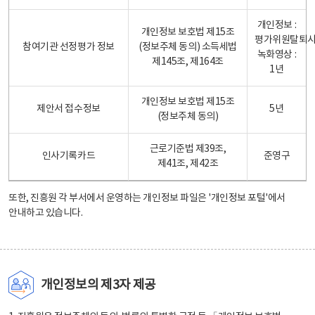
개인정보 :
개인정보 보호법 제15조
평가위원탈퇴
참여기관 선정평가 정보
(정보주체 동의) 소득세법
녹화영상 :
제145조, 제164조
1년
개인정보 보호법 제15조
제안서 접수정보
5년
(정보주체 동의)
근로기준법 제39조,
인사기록카드
준영구
제41조, 제42조
또한, 진흥원 각 부서에서 운영하는 개인정보 파일은
'개인정보 포털'
에서
안내하고 있습니다.
개인정보의 제3자 제공