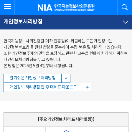
본문
전체메뉴
전체메뉴 열기
검
한국지능정보사회진흥원
바로가기
바로가기
개인정보처리방침
한국지능정보사회진흥원(이하 진흥원)이 취급하는 모든 개인정보는
개인정보보호법 등 관련 법령을 준수하여 수집·보유 및 처리되고 있습니다.
또한 개인정보주체의 권익을 보장하고 관련한 고충을 원활히 처리하기 위하여
개인정보처리방침을 두고 있습니다.
본 방침은 2026년 5월 4일부터 시행됩니다.
알기쉬운 개인정보 처리방침
개인정보 처리방침 전·후 대비표 다운로드
주요 개인정보 처리 표시(라벨링) - 주요 개인정보 처리 표시를 나타내는표
【주요 개인정보 처리 표시(라벨링)】