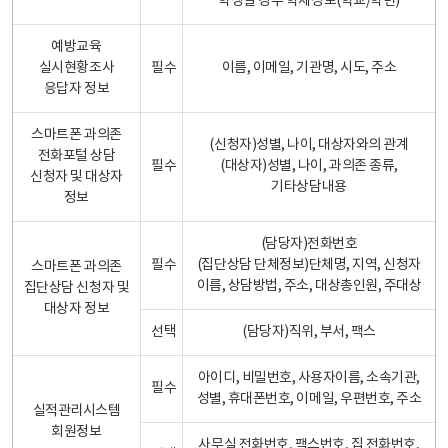
학생일 경우 학제정보(학교/학년)
예방교육
실시현황조사
필수
이름, 이메일, 기관명, 시도, 주소
응답자 정보
스마트폰 과의존
(신청자)성별, 나이, 대상자와의 관계
전화포털 상담
필수
(대상자)성별, 나이, 과의존 종류,
신청자 및 대상자
기타상담내용
정보
(담당자)전화번호
필수
(집단상담 단체정보)단체명, 지역, 신청자
스마트폰 과의존
이름, 상담방법, 주소, 대상총인원, 주대상
집단상담 신청자 및
대상자 정보
선택
(담당자)직위, 부서, 팩스
아이디, 비밀번호, 사용자이름, 소속기관,
필수
성별, 휴대폰번호, 이메일, 우편번호, 주소
실적관리시스템
회원정보
사무실 전화번호, 팩스번호, 집 전화번호,