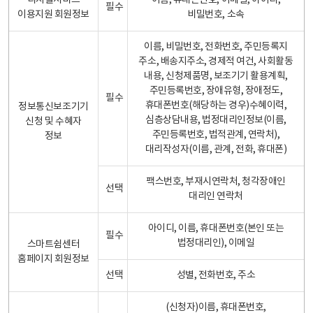
디지털서비스
이름, 휴대폰번호, 이메일, 아이디,
필수
이용지원 회원정보
비밀번호, 소속
이름, 비밀번호, 전화번호, 주민등록지
주소, 배송지주소, 경제적 여건, 사회활동
내용, 신청제품명, 보조기기 활용계획,
주민등록번호, 장애유형, 장애정도,
필수
휴대폰번호(해당하는 경우)수혜이력,
정보통신보조기기
심층상담내용, 법정대리인정보(이름,
신청 및 수혜자
주민등록번호, 법적관계, 연락처),
정보
대리작성자(이름, 관계, 전화, 휴대폰)
팩스번호, 부재시연락처, 청각장애인
선택
대리인 연락처
아이디, 이름, 휴대폰번호(본인 또는
필수
법정대리인), 이메일
스마트쉼센터
홈페이지 회원정보
선택
성별, 전화번호, 주소
(신청자)이름, 휴대폰번호,