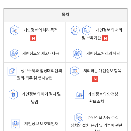
목차 - 개인정보 처리방침 목차를 나타내는표
목차
개인정보의 처리
개인정보의 처리 목적
및 보유기간
개인정보처리의 위탁
개인정보의 제3자 제공
정보주체와 법정대리인의
처리하는 개인정보 항목
권리·의무 및 행사방법
개인정보의 파기 절차 및
개인정보의 안전성
확보조치
방법
개인정보 자동 수집
개인정보 보호책임자
장치의 설치·운영 및 거부에 관한