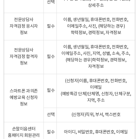
선택
상세주소
전문상담사
이름, 생년월일, 휴대폰번호, 전화번호,
자격검정 응시자
필수
이메일주소, 사진, (해당하는 경우)
정보
학력정보, 경력정보, 자격정보
이름, 생년월일, 휴대폰번호, 전화번호,
전문상담사
이메일주소, 사진, 지역, 성별, 소속, 주소,
자격검정 합격자
필수
(해당하는 경우)학력정보, 경력정보,
정보
자격정보
(신청자)이름, 휴대폰번호, 전화번호,
이메일
필수
스마트폰 과의존
(예방특강 단체)단체명, 신청자, 단체구분,
예방교육 신청자
지역, 주소
정보
선택
(신청자)직위, 부서, 팩스번호
손말이음센터
필수
아이디, 비밀번호, 휴대폰번호, 이메일
홈페이지 회원관리