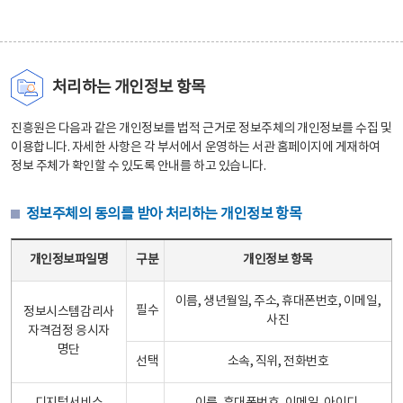
처리하는 개인정보 항목
진흥원은 다음과 같은 개인정보를 법적 근거로 정보주체의 개인정보를 수집 및
이용합니다. 자세한 사항은 각 부서에서 운영하는 서관 홈페이지에 게재하여
정보 주체가 확인할 수 있도록 안내를 하고 있습니다.
정보주체의 동의를 받아 처리하는 개인정보 항목
정보주체의 동의를 받아 처리하는 개인정보 항목 테이블 - 개인정보파일명, 구분, 개인정보 항목으로 구성
개인정보파일명
구분
개인정보 항목
이름, 생년월일, 주소, 휴대폰번호, 이메일,
필수
정보시스템감리사
사진
자격검정 응시자
명단
선택
소속, 직위, 전화번호