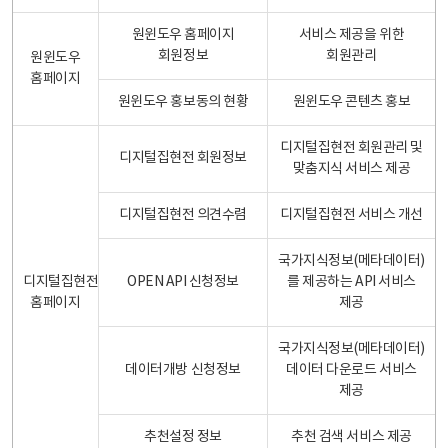
원윈도우 홈페이지
서비스 제공을 위한
회원정보
회원관리
원윈도우
홈페이지
원윈도우 홍보동의 현황
원윈도우 콘텐츠 홍보
디지털집현전 회원관리 및
디지털집현전 회원정보
맞춤지식 서비스 제공
디지털집현전 의견수렴
디지털집현전 서비스 개선
국가지식정보(메타데이터)
디지털집현전
OPEN API 신청정보
를 제공하는 API 서비스
홈페이지
제공
국가지식정보(메타데이터)
데이터개방 신청정보
데이터 다운로드 서비스
제공
추천설정 정보
추천 검색 서비스 제공