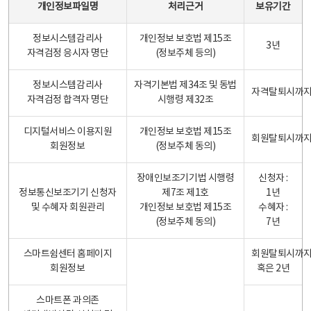
개인정보파일명
처리근거
보유기간
정보시스템감리사
개인정보 보호법 제15조
3년
자격검정 응시자 명단
(정보주체 등의)
정보시스템감리사
자격기본법 제34조 및 동법
자격탈퇴시까
자격검정 합격자 명단
시행령 제32조
디지털서비스 이용지원
개인정보 보호법 제15조
회원탈퇴시까
회원정보
(정보주체 동의)
장애인보조기기법 시행령
신청자 :
정보통신보조기기 신청자
제7조 제1호
1년
및 수혜자 회원관리
개인정보 보호법 제15조
수혜자 :
(정보주체 동의)
7년
스마트쉼센터 홈페이지
회원탈퇴시까
회원정보
혹은 2년
스마트폰 과의존