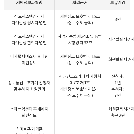
개인정보파일명
처리근거
보유기간
정보시스템감리사
개인정보 보호법 제15조
3년
자격검정 응시자 명단
(정보주체 등의)
정보시스템감리사
자격기본법 제34조 및 동법
자격탈퇴시까
자격검정 합격자 명단
시행령 제32조
디지털서비스 이용지원
개인정보 보호법 제15조
회원탈퇴시까
회원정보
(정보주체 동의)
장애인보조기기법 시행령
신청자 :
정보통신보조기기 신청자
제7조 제1호
1년
및 수혜자 회원관리
개인정보 보호법 제15조
수혜자 :
(정보주체 동의)
7년
스마트쉼센터 홈페이지
회원탈퇴시까
회원정보
혹은 2년
스마트폰 과의존