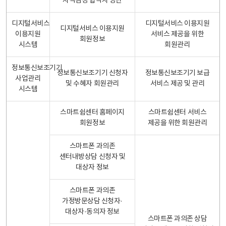
자격검정 합격자 명단
디지털서비스
디지털서비스 이용지원
디지털서비스 이용지원
이용지원
서비스 제공을 위한
회원정보
시스템
회원관리
정보통신보조기기
정보통신보조기기 신청자
정보통신보조기기 보급
사업관리
및 수혜자 회원관리
서비스 제공 및 관리
시스템
스마트쉼센터 홈페이지
스마트쉼센터 서비스
회원정보
제공을 위한 회원관리
스마트폰 과의존
센터내방상담 신청자 및
대상자 정보
스마트폰 과의존
가정방문상담 신청자·
대상자·동의자 정보
스마트폰 과의존 상담