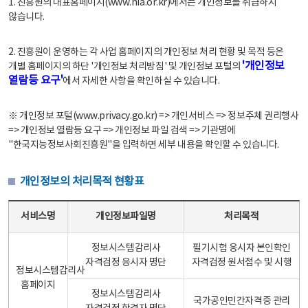
1. 진흥원의 대표홈페이지(www.nia.or.kr)에서는 개인정보를 취급하지
않습니다.
2. 진흥원이 운영하는 각 사업 홈페이지의 개인정보 처리 현황 및 목적 등은
'개인정보
개별 홈페이지의 하단 '개인정보 처리방침' 및 개인정보 포털의
열람등 요구'
에서 자세한 사항을 확인하실 수 있습니다.
※ 개인정보 포털(www.privacy.go.kr) => 개인서비스 => 정보주체 권리행사
=> 개인정보 열람등 요구 => 개인정보 파일 검색 => 기관명에
"한국지능정보사회진흥원"을 입력하면 세부 내용을 확인할 수 있습니다.
개인정보의 처리목적 현황표
개인정보의 처리목적 현황표 - 서비스명, 개인정보파일명, 처리목적으로 구성
서비스명
개인정보파일명
처리목적
정보시스템감리사
필기시험 응시자 본인확인
자격검정 응시자 명단
자격검정 원서접수 및 시행
정보시스템감리사
홈페이지
정보시스템감리사
국가공인민간자격증 관리