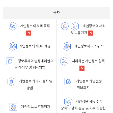
목차 - 개인정보 처리방침 목차를 나타내는표
목차
개인정보의 처리
개인정보의 처리 목적
및 보유기간
개인정보처리의 위탁
개인정보의 제3자 제공
정보주체와 법정대리인의
처리하는 개인정보 항목
권리·의무 및 행사방법
개인정보의 파기 절차 및
개인정보의 안전성
확보조치
방법
개인정보 자동 수집
개인정보 보호책임자
장치의 설치·운영 및 거부에 관한