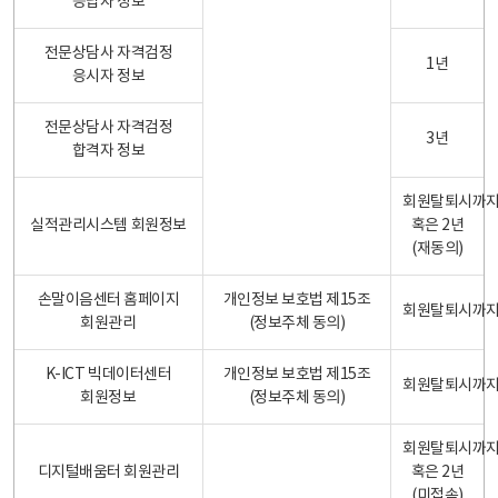
응답자 정보
전문상담사 자격검정
1년
응시자 정보
전문상담사 자격검정
3년
합격자 정보
회원탈퇴시까
실적관리시스템 회원정보
혹은 2년
(재동의)
손말이음센터 홈페이지
개인정보 보호법 제15조
회원탈퇴시까
회원관리
(정보주체 동의)
K-ICT 빅데이터센터
개인정보 보호법 제15조
회원탈퇴시까
회원정보
(정보주체 동의)
회원탈퇴시까
디지털배움터 회원관리
혹은 2년
(미접속)