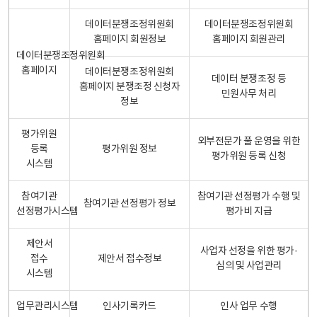
데이터분쟁조정위원회
데이터분쟁조정위원회
홈페이지 회원정보
홈페이지 회원관리
데이터분쟁조정위원회
홈페이지
데이터분쟁조정위원회
데이터 분쟁조정 등
홈페이지 분쟁조정 신청자
민원사무 처리
정보
평가위원
외부전문가 풀 운영을 위한
등록
평가위원 정보
평가위원 등록 신청
시스템
참여기관
참여기관 선정평가 수행 및
참여기관 선정평가 정보
선정평가시스템
평가비 지급
제안서
사업자 선정을 위한 평가·
접수
제안서 접수정보
심의 및 사업관리
시스템
업무관리시스템
인사기록카드
인사 업무 수행