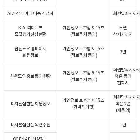
AI 공간 데이터 이용 신청자
회원탈퇴시까
K-AI 리더보드
개인정보 보호법 제15조
모델
모델평가신청현황
(정보주체 동의)
삭제시까지
원윈도우 홈페이지
개인정보 보호법 제15조
3년
회원정보
(정보주체 동의)
회원탈퇴시까
개인정보 보호법 제15조
원윈도우 홍보동의 현황
혹은 동의
(정보주체 동의)
철회시
회원탈퇴시까
개인정보 보호법 제15조
디지털집현전 회원정보
혹은 2년
(계약의이행)
(재동의)
디지털집현전 의견수렴
1년
OPEN API 신청정보