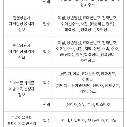
선택
상세주소
전문상담사
이름, 생년월일, 휴대폰번호, 전화번호,
자격검정 응시자
필수
이메일주소, 사진, (해당하는 경우)
정보
학력정보, 경력정보, 자격정보
이름, 생년월일, 휴대폰번호, 전화번호,
전문상담사
이메일주소, 사진, 지역, 성별, 소속, 주소,
자격검정 합격자
필수
(해당하는 경우)학력정보, 경력정보,
정보
자격정보
(신청자)이름, 휴대폰번호, 전화번호,
이메일
필수
스마트폰 과의존
(예방특강 단체)단체명, 신청자, 단체구분,
예방교육 신청자
지역, 주소
정보
선택
(신청자)직위, 부서, 팩스번호
손말이음센터
필수
아이디, 비밀번호, 휴대폰번호, 이메일
홈페이지 회원관리