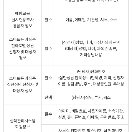
학생일 경우 학제정보(학교/학년)
예방교육
실시현황조사
필수
이름, 이메일, 기관명, 시도, 주소
응답자 정보
스마트폰 과의존
(신청자)성별, 나이, 대상자와의 관계
전화포털 상담
필수
(대상자)성별, 나이, 과의존 종류,
신청자 및 대상자
기타상담내용
정보
(담당자)전화번호
필수
(집단상담 단체정보)단체명, 지역, 신청자
스마트폰 과의존
이름, 상담방법, 주소, 대상총인원, 주대상
집단상담 신청자 및
대상자 정보
선택
(담당자)직위, 부서, 팩스
아이디, 비밀번호, 사용자이름, 소속기관,
필수
성별, 휴대폰번호, 이메일, 우편번호, 주소
실적관리시스템
회원정보
사무실 전화번호, 팩스번호, 집 전화번호,