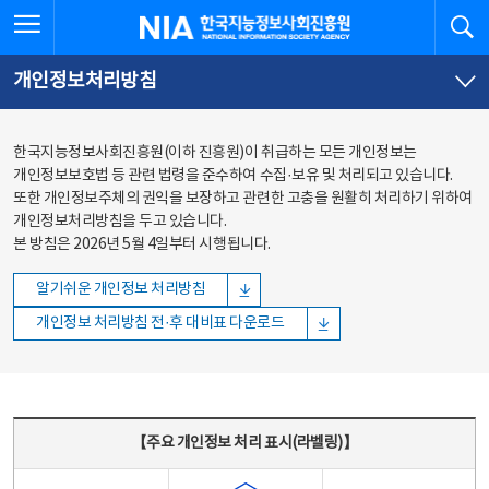
본문
전체메뉴
전체메뉴 열기
검
한국지능정보사회진흥원
바로가기
바로가기
개인정보처리방침
한국지능정보사회진흥원(이하 진흥원)이 취급하는 모든 개인정보는
개인정보보호법 등 관련 법령을 준수하여 수집·보유 및 처리되고 있습니다.
또한 개인정보주체의 권익을 보장하고 관련한 고충을 원활히 처리하기 위하여
개인정보처리방침을 두고 있습니다.
본 방침은 2026년 5월 4일부터 시행됩니다.
알기쉬운 개인정보 처리방침
개인정보 처리방침 전·후 대비표 다운로드
주요 개인정보 처리 표시(라벨링) - 주요 개인정보 처리 표시를 나타내는표
【주요 개인정보 처리 표시(라벨링)】