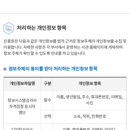
처리하는 개인정보 항목
진흥원은 다음과 같은 개인정보를 법적 근거로 정보주체의 개인정보를 수집 및
이용합니다. 자세한 사항은 각 부서에서 운영하는 서관 홈페이지에 게재하여
정보 주체가 확인할 수 있도록 안내를 하고 있습니다.
정보주체의 동의를 받아 처리하는 개인정보 항목
정보주체의 동의를 받아 처리하는 개인정보 항목 테이블 - 개인정보파일명, 구분, 개인정보 항목으로 구성
개인정보파일명
구분
개인정보 항목
이름, 생년월일, 주소, 휴대폰번호, 이메일,
필수
정보시스템감리사
사진
자격검정 응시자
명단
선택
소속, 직위, 전화번호