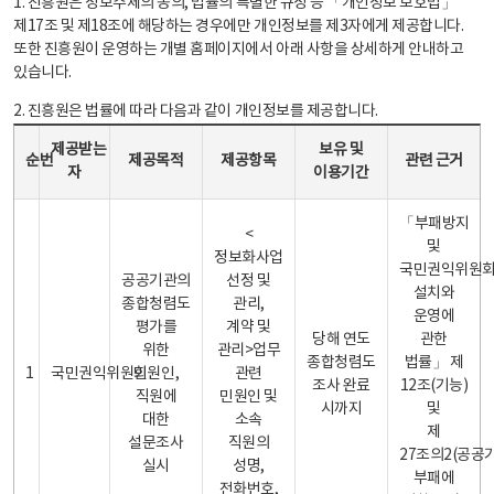
1. 진흥원은 정보주체의 동의, 법률의 특별한 규정 등 「개인정보 보호법」
제17조 및 제18조에 해당하는 경우에만 개인정보를 제3자에게 제공합니다.
또한 진흥원이 운영하는 개별 홈페이지에서 아래 사항을 상세하게 안내하고
있습니다.
2. 진흥원은 법률에 따라 다음과 같이 개인정보를 제공합니다.
개인정보 제공 안내표 - 순번, 제공받는자, 제공목적, 제공항목, 보유 및 이용기간 관련 근거로 구성
제공받는
보유 및
순번
제공목적
제공항목
관련 근거
자
이용기간
「부패방지
<
및
정보화사업
국민권익위원
공공기관의
선정 및
설치와
종합청렴도
관리,
운영에
평가를
계약 및
당해 연도
관한
위한
관리>업무
종합청렴도
법률」 제
1
국민권익위원회
민원인,
관련
조사 완료
12조(기능)
직원에
민원인 및
시까지
및
대한
소속
제
설문조사
직원의
27조의2(공공
실시
성명,
부패에
전화번호,