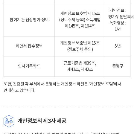
개인정보 :
개인정보 보호법 제15조
평가위원탈퇴
참여기관 선정평가 정보
(정보주체 동의) 소득세법
녹화영상 :
제145조, 제164조
1년
개인정보 보호법 제15조
제안서 접수정보
5년
(정보주체 동의)
근로기준법 제39조,
인사기록카드
준영구
제41조, 제42조
또한, 진흥원 각 부서에서 운영하는 개인정보 파일은
'개인정보 포털'
에서
안내하고 있습니다.
개인정보의 제3자 제공