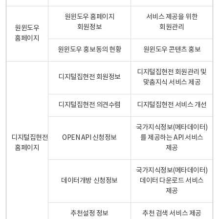
원윈도우 홈페이지
서비스 제공을 위한
회원정보
회원관리
원윈도우
홈페이지
원윈도우 홍보동의 현황
원윈도우 콘텐츠 홍보
디지털집현전 회원관리 및
디지털집현전 회원정보
맞춤지식 서비스 제공
디지털집현전 의견수렴
디지털집현전 서비스 개선
국가지식정보(메타데이터)
디지털집현전
OPEN API 신청정보
를 제공하는 API 서비스
홈페이지
제공
국가지식정보(메타데이터)
데이터개방 신청정보
데이터 다운로드 서비스
제공
추천설정 정보
추천 검색 서비스 제공