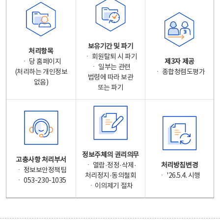
보유기간 및 파기
처리항목
ㆍ 회원탈퇴 시 파기
ㆍ 당 홈페이지
제3자 제공
ㆍ 일부는 관련
(처리하는 개인정보
ㆍ 종합청렴도평가
법령에 따라 보관
없음)
또는 파기
정보주체의 권리의무
고충사항 처리부서
ㆍ 열람·정정·삭제·
처리방침변경
ㆍ 정보보안정책팀
처리정지·동의철회
ㆍ '26.5.4. 시행
ㆍ 053-230-1035
ㆍ이의제기 절차