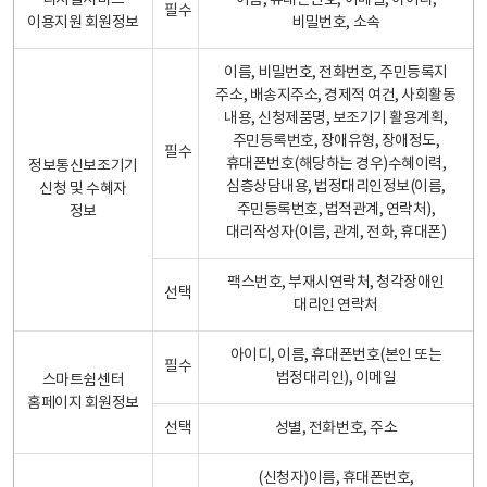
디지털서비스
이름, 휴대폰번호, 이메일, 아이디,
필수
이용지원 회원정보
비밀번호, 소속
이름, 비밀번호, 전화번호, 주민등록지
주소, 배송지주소, 경제적 여건, 사회활동
내용, 신청제품명, 보조기기 활용계획,
주민등록번호, 장애유형, 장애정도,
필수
휴대폰번호(해당하는 경우)수혜이력,
정보통신보조기기
심층상담내용, 법정대리인정보(이름,
신청 및 수혜자
주민등록번호, 법적관계, 연락처),
정보
대리작성자(이름, 관계, 전화, 휴대폰)
팩스번호, 부재시연락처, 청각장애인
선택
대리인 연락처
아이디, 이름, 휴대폰번호(본인 또는
필수
법정대리인), 이메일
스마트쉼센터
홈페이지 회원정보
선택
성별, 전화번호, 주소
(신청자)이름, 휴대폰번호,