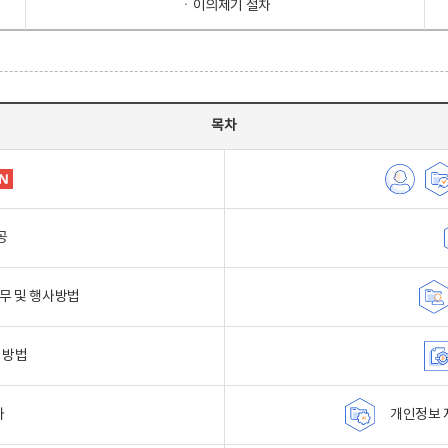
ㆍ이의제기 절차
목차
공
무 및 행사방법
 방법
자
개인정보 자