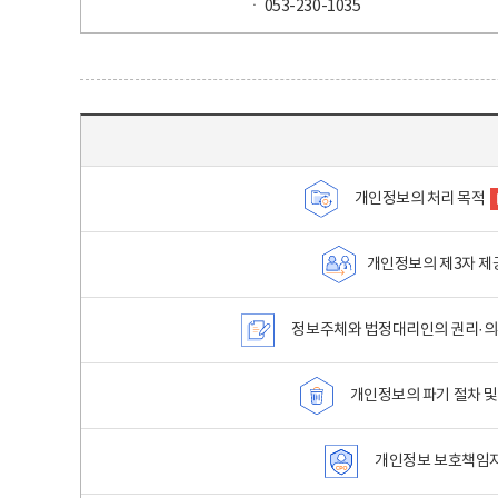
ㆍ 053-230-1035
목차 - 개인정보 처리방침 목차를 나타내는표
개인정보의 처리 목적
개인정보의 제3자 제
정보주체와 법정대리인의 권리·의
개인정보의 파기 절차 및
개인정보 보호책임