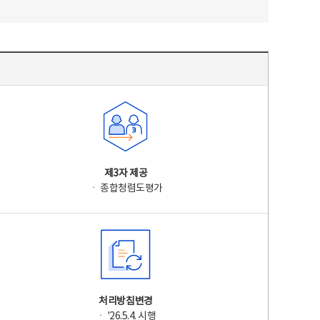
제3자 제공
ㆍ 종합청렴도평가
처리방침변경
ㆍ '26.5.4. 시행