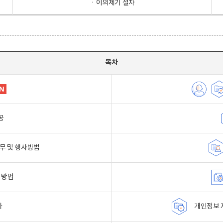
ㆍ이의제기 절차
목차
공
무 및 행사방법
 방법
자
개인정보 자