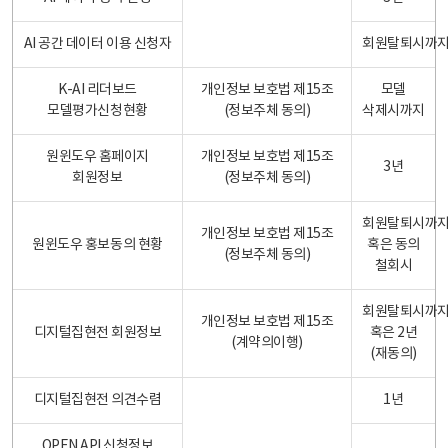
AI 공간 데이터 이용 신청자
회원탈퇴시까
K-AI 리더보드
개인정보 보호법 제15조
모델
모델평가신청현황
(정보주체 동의)
삭제시까지
원윈도우 홈페이지
개인정보 보호법 제15조
3년
회원정보
(정보주체 동의)
회원탈퇴시까
개인정보 보호법 제15조
원윈도우 홍보동의 현황
혹은 동의
(정보주체 동의)
철회시
회원탈퇴시까
개인정보 보호법 제15조
디지털집현전 회원정보
혹은 2년
(계약의이행)
(재동의)
디지털집현전 의견수렴
1년
OPEN API 신청정보