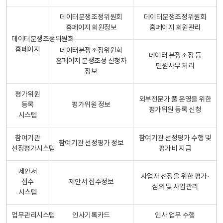
데이터분쟁조정위원회
데이터분쟁조정위원회
홈페이지 회원정보
홈페이지 회원관리
데이터분쟁조정위원회
홈페이지
데이터분쟁조정위원회
데이터 분쟁조정 등
홈페이지 분쟁조정 신청자
민원사무 처리
정보
평가위원
외부전문가 풀 운영을 위한
등록
평가위원 정보
평가위원 등록 신청
시스템
참여기관
참여기관 선정평가 수행 및
참여기관 선정평가 정보
선정평가시스템
평가비 지급
제안서
사업자 선정을 위한 평가·
접수
제안서 접수정보
심의 및 사업관리
시스템
업무관리시스템
인사기록카드
인사 업무 수행