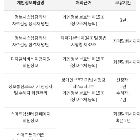
개인정보파일명
처리근거
보유기간
정보시스템감리사
개인정보 보호법 제15조
3년
자격검정 응시자 명단
(정보주체 등의)
정보시스템감리사
자격기본법 제34조 및 동법
자격탈퇴시까
자격검정 합격자 명단
시행령 제32조
디지털서비스 이용지원
개인정보 보호법 제15조
회원탈퇴시까
회원정보
(정보주체 동의)
장애인보조기기법 시행령
신청자 :
정보통신보조기기 신청자
제7조 제1호
1년
및 수혜자 회원관리
개인정보 보호법 제15조
수혜자 :
(정보주체 동의)
7년
스마트쉼센터 홈페이지
회원탈퇴시까
회원정보
혹은 2년
스마트폰 과의존