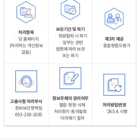
보유기간 및 파기
처리항목
ㆍ 회원탈퇴 시 파기
ㆍ 당 홈페이지
제3자 제공
ㆍ 일부는 관련
(처리하는 개인정보
ㆍ 종합청렴도평가
법령에 따라 보관
없음)
또는 파기
정보주체의 권리의무
고충사항 처리부서
ㆍ 열람·정정·삭제·
처리방침변경
ㆍ 정보보안정책팀
처리정지·동의철회
ㆍ '26.5.4. 시행
ㆍ 053-230-1035
ㆍ이의제기 절차