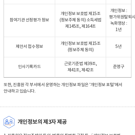
개인정보 :
개인정보 보호법 제15조
평가위원탈퇴
참여기관 선정평가 정보
(정보주체 동의) 소득세법
녹화영상 :
제145조, 제164조
1년
개인정보 보호법 제15조
제안서 접수정보
5년
(정보주체 동의)
근로기준법 제39조,
인사기록카드
준영구
제41조, 제42조
또한, 진흥원 각 부서에서 운영하는 개인정보 파일은
'개인정보 포털'
에서
안내하고 있습니다.
개인정보의 제3자 제공