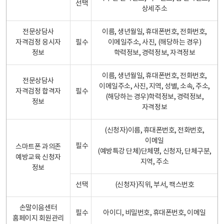
선택
상세주소
전문상담사
이름, 생년월일, 휴대폰번호, 전화번호,
자격검정 응시자
필수
이메일주소, 사진, (해당하는 경우)
정보
학력정보, 경력정보, 자격정보
이름, 생년월일, 휴대폰번호, 전화번호,
전문상담사
이메일주소, 사진, 지역, 성별, 소속, 주소,
자격검정 합격자
필수
(해당하는 경우)학력정보, 경력정보,
정보
자격정보
(신청자)이름, 휴대폰번호, 전화번호,
이메일
필수
스마트폰 과의존
(예방특강 단체)단체명, 신청자, 단체구분,
예방교육 신청자
지역, 주소
정보
선택
(신청자)직위, 부서, 팩스번호
손말이음센터
필수
아이디, 비밀번호, 휴대폰번호, 이메일
홈페이지 회원관리