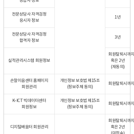
응답자 정보
전문상담사 자격검정
1년
응시자 정보
전문상담사 자격검정
3년
합격자 정보
회원탈퇴시까
실적관리시스템 회원정보
혹은 2년
(재동의)
손말이음센터 홈페이지
개인정보 보호법 제15조
회원탈퇴시까
회원관리
(정보주체 동의)
K-ICT 빅데이터센터
개인정보 보호법 제15조
회원탈퇴시까
회원정보
(정보주체 동의)
회원탈퇴시까
디지털배움터 회원관리
혹은 2년
(미접속)