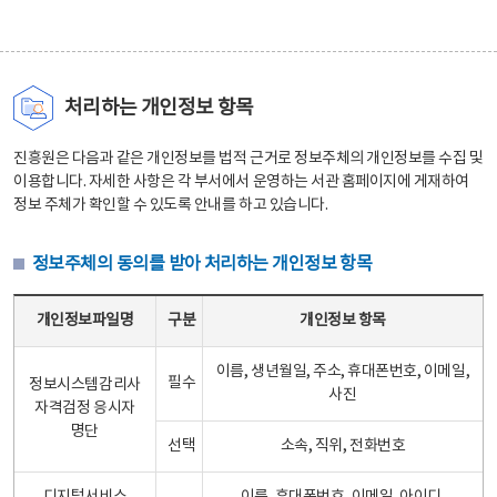
처리하는 개인정보 항목
진흥원은 다음과 같은 개인정보를 법적 근거로 정보주체의 개인정보를 수집 및
이용합니다. 자세한 사항은 각 부서에서 운영하는 서관 홈페이지에 게재하여
정보 주체가 확인할 수 있도록 안내를 하고 있습니다.
정보주체의 동의를 받아 처리하는 개인정보 항목
정보주체의 동의를 받아 처리하는 개인정보 항목 테이블 - 개인정보파일명, 구분, 개인정보 항목으로 구성
개인정보파일명
구분
개인정보 항목
이름, 생년월일, 주소, 휴대폰번호, 이메일,
필수
정보시스템감리사
사진
자격검정 응시자
명단
선택
소속, 직위, 전화번호