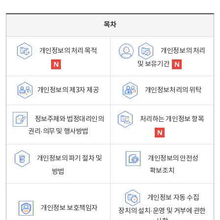
목차 - 개인정보 처리방침 목차를 나타내는표
목차
개인정보의 처리
개인정보의 처리 목적
및 보유기간
개인정보처리의 위탁
개인정보의 제3자 제공
정보주체와 법정대리인의
처리하는 개인정보 항목
권리·의무 및 행사방법
개인정보의 파기 절차 및
개인정보의 안전성
확보조치
방법
개인정보 자동 수집
개인정보 보호책임자
장치의 설치·운영 및 거부에 관한