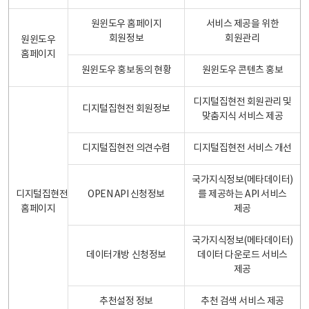
원윈도우 홈페이지
서비스 제공을 위한
회원정보
회원관리
원윈도우
홈페이지
원윈도우 홍보동의 현황
원윈도우 콘텐츠 홍보
디지털집현전 회원관리 및
디지털집현전 회원정보
맞춤지식 서비스 제공
디지털집현전 의견수렴
디지털집현전 서비스 개선
국가지식정보(메타데이터)
디지털집현전
OPEN API 신청정보
를 제공하는 API 서비스
홈페이지
제공
국가지식정보(메타데이터)
데이터개방 신청정보
데이터 다운로드 서비스
제공
추천설정 정보
추천 검색 서비스 제공