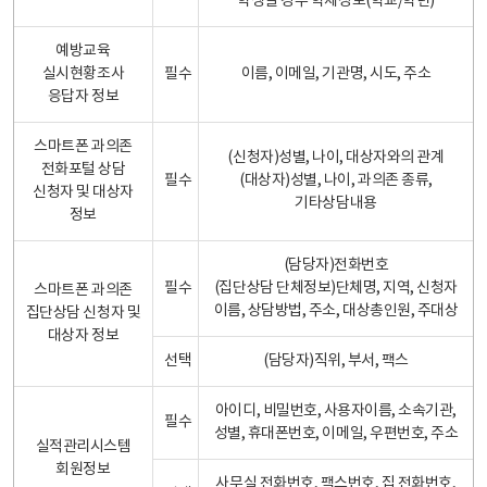
학생일 경우 학제정보(학교/학년)
예방교육
실시현황조사
필수
이름, 이메일, 기관명, 시도, 주소
응답자 정보
스마트폰 과의존
(신청자)성별, 나이, 대상자와의 관계
전화포털 상담
필수
(대상자)성별, 나이, 과의존 종류,
신청자 및 대상자
기타상담내용
정보
(담당자)전화번호
필수
(집단상담 단체정보)단체명, 지역, 신청자
스마트폰 과의존
이름, 상담방법, 주소, 대상총인원, 주대상
집단상담 신청자 및
대상자 정보
선택
(담당자)직위, 부서, 팩스
아이디, 비밀번호, 사용자이름, 소속기관,
필수
성별, 휴대폰번호, 이메일, 우편번호, 주소
실적관리시스템
회원정보
사무실 전화번호, 팩스번호, 집 전화번호,