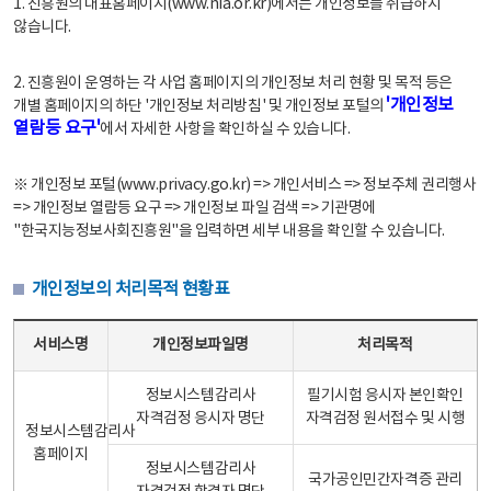
1. 진흥원의 대표홈페이지(www.nia.or.kr)에서는 개인정보를 취급하지
않습니다.
2. 진흥원이 운영하는 각 사업 홈페이지의 개인정보 처리 현황 및 목적 등은
'개인정보
개별 홈페이지의 하단 '개인정보 처리방침' 및 개인정보 포털의
열람등 요구'
에서 자세한 사항을 확인하실 수 있습니다.
※ 개인정보 포털(www.privacy.go.kr) => 개인서비스 => 정보주체 권리행사
=> 개인정보 열람등 요구 => 개인정보 파일 검색 => 기관명에
"한국지능정보사회진흥원"을 입력하면 세부 내용을 확인할 수 있습니다.
개인정보의 처리목적 현황표
개인정보의 처리목적 현황표 - 서비스명, 개인정보파일명, 처리목적으로 구성
서비스명
개인정보파일명
처리목적
정보시스템감리사
필기시험 응시자 본인확인
자격검정 응시자 명단
자격검정 원서접수 및 시행
정보시스템감리사
홈페이지
정보시스템감리사
국가공인민간자격증 관리