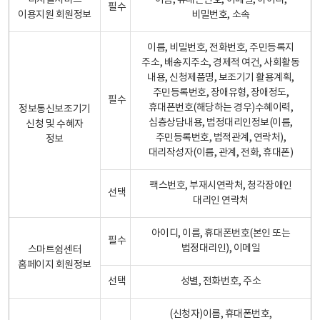
디지털서비스
이름, 휴대폰번호, 이메일, 아이디,
필수
이용지원 회원정보
비밀번호, 소속
이름, 비밀번호, 전화번호, 주민등록지
주소, 배송지주소, 경제적 여건, 사회활동
내용, 신청제품명, 보조기기 활용계획,
주민등록번호, 장애유형, 장애정도,
필수
휴대폰번호(해당하는 경우)수혜이력,
정보통신보조기기
심층상담내용, 법정대리인정보(이름,
신청 및 수혜자
주민등록번호, 법적관계, 연락처),
정보
대리작성자(이름, 관계, 전화, 휴대폰)
팩스번호, 부재시연락처, 청각장애인
선택
대리인 연락처
아이디, 이름, 휴대폰번호(본인 또는
필수
법정대리인), 이메일
스마트쉼센터
홈페이지 회원정보
선택
성별, 전화번호, 주소
(신청자)이름, 휴대폰번호,