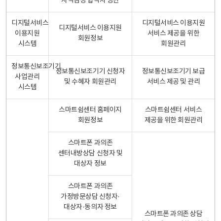
자격검정 합격자 명단
디지털서비스
디지털서비스 이용지원
디지털서비스 이용지원
이용지원
서비스 제공을 위한
회원정보
시스템
회원관리
정보통신보조기기
정보통신보조기기 신청자
정보통신보조기기 보급
사업관리
및 수혜자 회원관리
서비스 제공 및 관리
시스템
스마트쉼센터 홈페이지
스마트쉼센터 서비스
회원정보
제공을 위한 회원관리
스마트폰 과의존
센터내방상담 신청자 및
대상자 정보
스마트폰 과의존
가정방문상담 신청자·
대상자·동의자 정보
스마트폰 과의존 상담