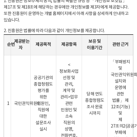
1. 진흥원은 정보주체의 동의, 법률의 특별한 규정 등 「개인정보 보호법」
제17조 및 제18조에 해당하는 경우에만 개인정보를 제3자에게 제공합니다.
또한 진흥원이 운영하는 개별 홈페이지에서 아래 사항을 상세하게 안내하고
있습니다.
2. 진흥원은 법률에 따라 다음과 같이 개인정보를 제공합니다.
개인정보 제공 안내표 - 순번, 제공받는자, 제공목적, 제공항목, 보유 및 이용기간 관련 근거로 구성
제공받는
보유 및
순번
제공목적
제공항목
관련 근거
자
이용기간
「부패방지
<
및
정보화사업
국민권익위원
공공기관의
선정 및
설치와
종합청렴도
관리,
운영에
평가를
계약 및
당해 연도
관한
위한
관리>업무
종합청렴도
법률」 제
1
국민권익위원회
민원인,
관련
조사 완료
12조(기능)
직원에
민원인 및
시까지
및
대한
소속
제
설문조사
직원의
27조의2(공공
실시
성명,
부패에
전화번호,