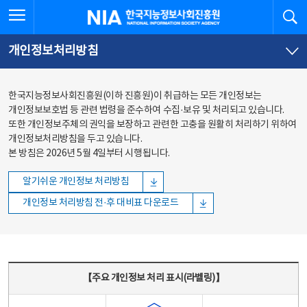
본문
전체메뉴
전체메뉴 열기
검
한국지능정보사회진흥원
바로가기
바로가기
개인정보처리방침
한국지능정보사회진흥원(이하 진흥원)이 취급하는 모든 개인정보는
개인정보보호법 등 관련 법령을 준수하여 수집·보유 및 처리되고 있습니다.
또한 개인정보주체의 권익을 보장하고 관련한 고충을 원활히 처리하기 위하여
개인정보처리방침을 두고 있습니다.
본 방침은 2026년 5월 4일부터 시행됩니다.
알기쉬운 개인정보 처리방침
개인정보 처리방침 전·후 대비표 다운로드
주요 개인정보 처리 표시(라벨링) - 주요 개인정보 처리 표시를 나타내는표
【주요 개인정보 처리 표시(라벨링)】