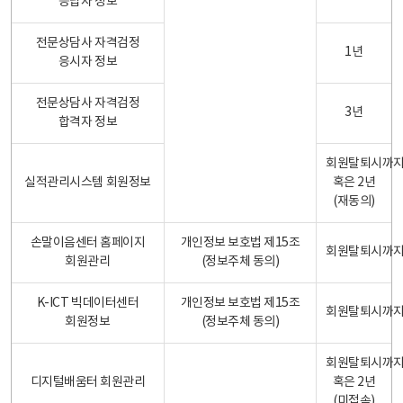
응답자 정보
전문상담사 자격검정
1년
응시자 정보
전문상담사 자격검정
3년
합격자 정보
회원탈퇴시까
실적관리시스템 회원정보
혹은 2년
(재동의)
손말이음센터 홈페이지
개인정보 보호법 제15조
회원탈퇴시까
회원관리
(정보주체 동의)
K-ICT 빅데이터센터
개인정보 보호법 제15조
회원탈퇴시까
회원정보
(정보주체 동의)
회원탈퇴시까
디지털배움터 회원관리
혹은 2년
(미접속)