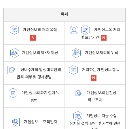
목차 - 개인정보 처리방침 목차를 나타내는표
목차
개인정보의 처리
개인정보의 처리 목적
및 보유기간
개인정보처리의 위탁
개인정보의 제3자 제공
정보주체와 법정대리인의
처리하는 개인정보 항목
권리·의무 및 행사방법
개인정보의 파기 절차 및
개인정보의 안전성
확보조치
방법
개인정보 자동 수집
개인정보 보호책임자
장치의 설치·운영 및 거부에 관한