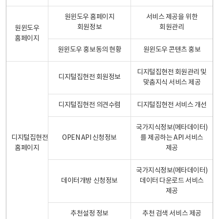
원윈도우 홈페이지
서비스 제공을 위한
회원정보
회원관리
원윈도우
홈페이지
원윈도우 홍보동의 현황
원윈도우 콘텐츠 홍보
디지털집현전 회원관리 및
디지털집현전 회원정보
맞춤지식 서비스 제공
디지털집현전 의견수렴
디지털집현전 서비스 개선
국가지식정보(메타데이터)
디지털집현전
OPEN API 신청정보
를 제공하는 API 서비스
홈페이지
제공
국가지식정보(메타데이터)
데이터개방 신청정보
데이터 다운로드 서비스
제공
추천설정 정보
추천 검색 서비스 제공