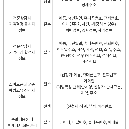
선택
상세주소
전문상담사
이름, 생년월일, 휴대폰번호, 전화번호,
자격검정 응시자
필수
이메일주소, 사진, (해당하는 경우)
정보
학력정보, 경력정보, 자격정보
이름, 생년월일, 휴대폰번호, 전화번호,
전문상담사
이메일주소, 사진, 지역, 성별, 소속, 주소,
자격검정 합격자
필수
(해당하는 경우)학력정보, 경력정보,
정보
자격정보
(신청자)이름, 휴대폰번호, 전화번호,
이메일
필수
스마트폰 과의존
(예방특강 단체)단체명, 신청자, 단체구분,
예방교육 신청자
지역, 주소
정보
선택
(신청자)직위, 부서, 팩스번호
손말이음센터
필수
아이디, 비밀번호, 휴대폰번호, 이메일
홈페이지 회원관리