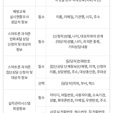
학생일 경우 학제정보(학교/학년)
예방교육
실시현황조사
필수
이름, 이메일, 기관명, 시도, 주소
응답자 정보
스마트폰 과의존
(신청자)성별, 나이, 대상자와의 관계
전화포털 상담
필수
(대상자)성별, 나이, 과의존 종류,
신청자 및 대상자
기타상담내용
정보
(담당자)전화번호
필수
(집단상담 단체정보)단체명, 지역, 신청자
스마트폰 과의존
이름, 상담방법, 주소, 대상총인원, 주대상
집단상담 신청자 및
대상자 정보
선택
(담당자)직위, 부서, 팩스
아이디, 비밀번호, 사용자이름, 소속기관,
필수
성별, 휴대폰번호, 이메일, 우편번호, 주소
실적관리시스템
회원정보
사무실 전화번호, 팩스번호, 집 전화번호,