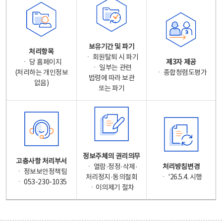
보유기간 및 파기
처리항목
ㆍ 회원탈퇴 시 파기
ㆍ 당 홈페이지
제3자 제공
ㆍ 일부는 관련
(처리하는 개인정보
ㆍ 종합청렴도평가
법령에 따라 보관
없음)
또는 파기
정보주체의 권리의무
고충사항 처리부서
ㆍ 열람·정정·삭제·
처리방침변경
ㆍ 정보보안정책팀
처리정지·동의철회
ㆍ '26.5.4. 시행
ㆍ 053-230-1035
ㆍ이의제기 절차