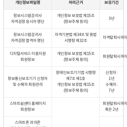
개인정보파일명
처리근거
보유기간
정보시스템감리사
개인정보 보호법 제15조
3년
자격검정 응시자 명단
(정보주체 등의)
정보시스템감리사
자격기본법 제34조 및 동법
자격탈퇴시까
자격검정 합격자 명단
시행령 제32조
디지털서비스 이용지원
개인정보 보호법 제15조
회원탈퇴시까
회원정보
(정보주체 동의)
장애인보조기기법 시행령
신청자 :
정보통신보조기기 신청자
제7조 제1호
1년
및 수혜자 회원관리
개인정보 보호법 제15조
수혜자 :
(정보주체 동의)
7년
스마트쉼센터 홈페이지
회원탈퇴시까
회원정보
혹은 2년
스마트폰 과의존