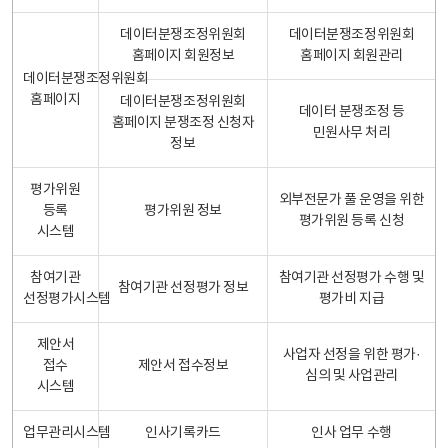
데이터분쟁조정위원회
데이터분쟁조정위원회
홈페이지 회원정보
홈페이지 회원관리
데이터분쟁조정위원회
홈페이지
데이터분쟁조정위원회
데이터 분쟁조정 등
홈페이지 분쟁조정 신청자
민원사무 처리
정보
평가위원
외부전문가 풀 운영을 위한
등록
평가위원 정보
평가위원 등록 신청
시스템
참여기관
참여기관 선정평가 수행 및
참여기관 선정평가 정보
선정평가시스템
평가비 지급
제안서
사업자 선정을 위한 평가·
접수
제안서 접수정보
심의 및 사업관리
시스템
업무관리시스템
인사기록카드
인사 업무 수행