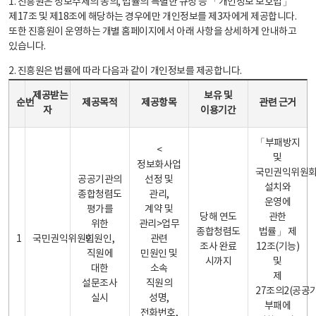
1. 진흥원은 정보주체의 동의, 법률의 특별한 규정 등 「개인정보 보호법」
제17조 및 제18조에 해당하는 경우에만 개인정보를 제3자에게 제공합니다.
또한 진흥원이 운영하는 개별 홈페이지에서 아래 사항을 상세하게 안내하고
있습니다.
2. 진흥원은 법률에 따라 다음과 같이 개인정보를 제공합니다.
개인정보 제공 안내표 - 순번, 제공받는자, 제공목적, 제공항목, 보유 및 이용기간 관련 근거로 구성
제공받는
보유 및
순번
제공목적
제공항목
관련 근거
자
이용기간
「부패방지
<
및
정보화사업
국민권익위원
공공기관의
선정 및
설치와
종합청렴도
관리,
운영에
평가를
계약 및
당해 연도
관한
위한
관리>업무
종합청렴도
법률」 제
1
국민권익위원회
민원인,
관련
조사 완료
12조(기능)
직원에
민원인 및
시까지
및
대한
소속
제
설문조사
직원의
27조의2(공공
실시
성명,
부패에
전화번호,