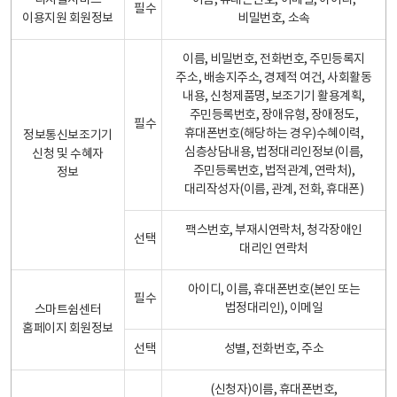
디지털서비스
이름, 휴대폰번호, 이메일, 아이디,
필수
이용지원 회원정보
비밀번호, 소속
이름, 비밀번호, 전화번호, 주민등록지
주소, 배송지주소, 경제적 여건, 사회활동
내용, 신청제품명, 보조기기 활용계획,
주민등록번호, 장애유형, 장애정도,
필수
휴대폰번호(해당하는 경우)수혜이력,
정보통신보조기기
심층상담내용, 법정대리인정보(이름,
신청 및 수혜자
주민등록번호, 법적관계, 연락처),
정보
대리작성자(이름, 관계, 전화, 휴대폰)
팩스번호, 부재시연락처, 청각장애인
선택
대리인 연락처
아이디, 이름, 휴대폰번호(본인 또는
필수
법정대리인), 이메일
스마트쉼센터
홈페이지 회원정보
선택
성별, 전화번호, 주소
(신청자)이름, 휴대폰번호,