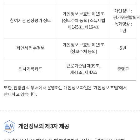
개인정보 :
개인정보 보호법 제15조
평가위원탈퇴
참여기관 선정평가 정보
(정보주체 동의) 소득세법
녹화영상 :
제145조, 제164조
1년
개인정보 보호법 제15조
제안서 접수정보
5년
(정보주체 동의)
근로기준법 제39조,
인사기록카드
준영구
제41조, 제42조
또한, 진흥원 각 부서에서 운영하는 개인정보 파일은
'개인정보 포털'
에서
안내하고 있습니다.
개인정보의 제3자 제공