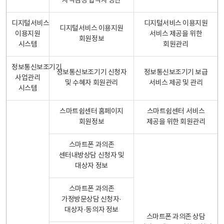
자격검정 합격자 명단
디지털서비스
디지털서비스 이용지원
디지털서비스 이용지원
이용지원
서비스 제공을 위한
회원정보
시스템
회원관리
정보통신보조기기
정보통신보조기기 신청자
정보통신보조기기 보급
사업관리
및 수혜자 회원관리
서비스 제공 및 관리
시스템
스마트쉼센터 홈페이지
스마트쉼센터 서비스
회원정보
제공을 위한 회원관리
스마트폰 과의존
센터내방상담 신청자 및
대상자 정보
스마트폰 과의존
가정방문상담 신청자·
대상자·동의자 정보
스마트폰 과의존 상담