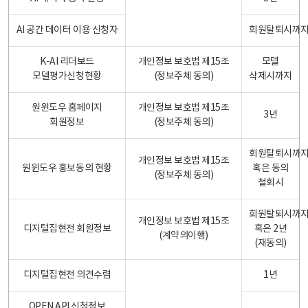
AI 공간 데이터 이용 신청자
회원탈퇴시까
K-AI 리더보드
개인정보 보호법 제15조
모델
모델평가신청현황
(정보주체 동의)
삭제시까지
원윈도우 홈페이지
개인정보 보호법 제15조
3년
회원정보
(정보주체 동의)
회원탈퇴시까
개인정보 보호법 제15조
원윈도우 홍보동의 현황
혹은 동의
(정보주체 동의)
철회시
회원탈퇴시까
개인정보 보호법 제15조
디지털집현전 회원정보
혹은 2년
(계약의이행)
(재동의)
디지털집현전 의견수렴
1년
OPEN API 신청정보