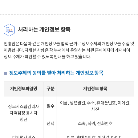
처리하는 개인정보 항목
진흥원은 다음과 같은 개인정보를 법적 근거로 정보주체의 개인정보를 수집 및
이용합니다. 자세한 사항은 각 부서에서 운영하는 서관 홈페이지에 게재하여
정보 주체가 확인할 수 있도록 안내를 하고 있습니다.
정보주체의 동의를 받아 처리하는 개인정보 항목
정보주체의 동의를 받아 처리하는 개인정보 항목 테이블 - 개인정보파일명, 구분, 개인정보 항목으로 구성
개인정보파일명
구분
개인정보 항목
이름, 생년월일, 주소, 휴대폰번호, 이메일,
필수
정보시스템감리사
사진
자격검정 응시자
명단
선택
소속, 직위, 전화번호