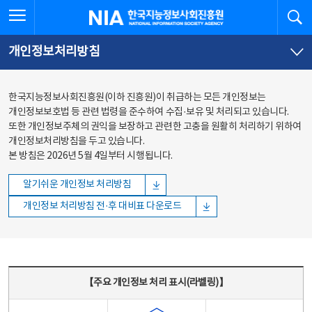
본문
전체메뉴
전체메뉴 열기
검
한국지능정보사회진흥원
바로가기
바로가기
개인정보처리방침
한국지능정보사회진흥원(이하 진흥원)이 취급하는 모든 개인정보는
개인정보보호법 등 관련 법령을 준수하여 수집·보유 및 처리되고 있습니다.
또한 개인정보주체의 권익을 보장하고 관련한 고충을 원활히 처리하기 위하여
개인정보처리방침을 두고 있습니다.
본 방침은 2026년 5월 4일부터 시행됩니다.
알기쉬운 개인정보 처리방침
개인정보 처리방침 전·후 대비표 다운로드
주요 개인정보 처리 표시(라벨링) - 주요 개인정보 처리 표시를 나타내는표
【주요 개인정보 처리 표시(라벨링)】