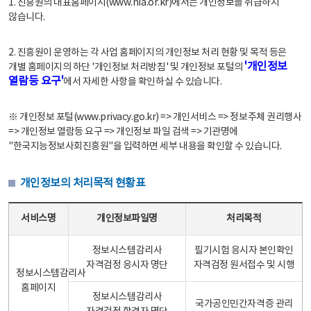
1. 진흥원의 대표홈페이지(www.nia.or.kr)에서는 개인정보를 취급하지
않습니다.
2. 진흥원이 운영하는 각 사업 홈페이지의 개인정보 처리 현황 및 목적 등은
'개인정보
개별 홈페이지의 하단 '개인정보 처리방침' 및 개인정보 포털의
열람등 요구'
에서 자세한 사항을 확인하실 수 있습니다.
※ 개인정보 포털(www.privacy.go.kr) => 개인서비스 => 정보주체 권리행사
=> 개인정보 열람등 요구 => 개인정보 파일 검색 => 기관명에
"한국지능정보사회진흥원"을 입력하면 세부 내용을 확인할 수 있습니다.
개인정보의 처리목적 현황표
개인정보의 처리목적 현황표 - 서비스명, 개인정보파일명, 처리목적으로 구성
서비스명
개인정보파일명
처리목적
정보시스템감리사
필기시험 응시자 본인확인
자격검정 응시자 명단
자격검정 원서접수 및 시행
정보시스템감리사
홈페이지
정보시스템감리사
국가공인민간자격증 관리