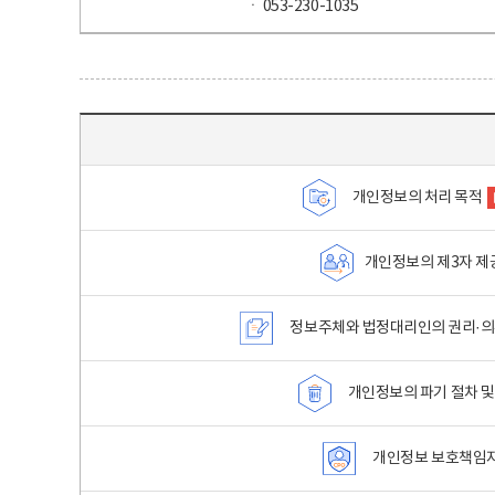
ㆍ 053-230-1035
목차 - 개인정보 처리방침 목차를 나타내는표
개인정보의 처리 목적
개인정보의 제3자 제
정보주체와 법정대리인의 권리·의
개인정보의 파기 절차 및
개인정보 보호책임