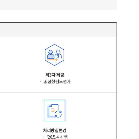
제3자 제공
ㆍ 종합청렴도평가
처리방침변경
ㆍ '26.5.4. 시행