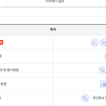
ㆍ이의제기 절차
목차
공
무 및 행사방법
 방법
자
개인정보 자