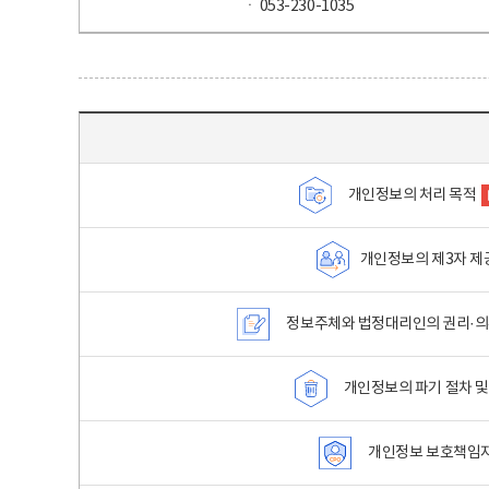
ㆍ 053-230-1035
목차 - 개인정보 처리방침 목차를 나타내는표
개인정보의 처리 목적
개인정보의 제3자 제
정보주체와 법정대리인의 권리·의
개인정보의 파기 절차 및
개인정보 보호책임