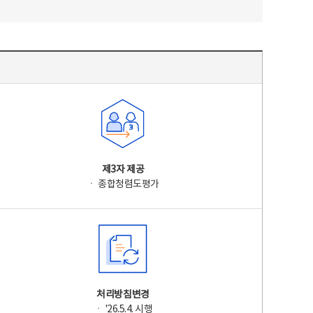
제3자 제공
ㆍ 종합청렴도평가
처리방침변경
ㆍ '26.5.4. 시행