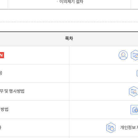
ㆍ이의제기 절차
목차
공
무 및 행사방법
 방법
자
개인정보 자